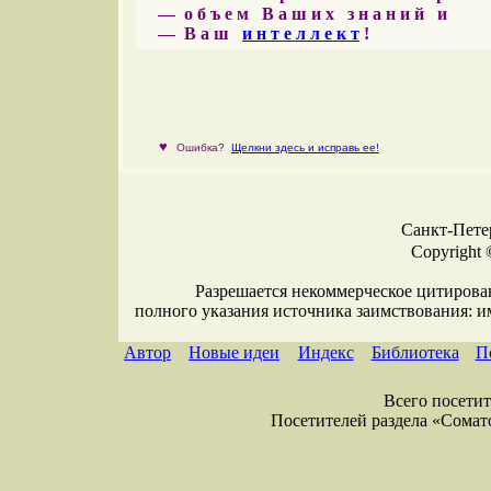
— о б ъ е м В а ш и х з н а н и й и
— В а ш
и н т е л л е к т
!
♥
Ошибка?
Щелкни здесь и исправь ее!
Санкт-Петер
Copyright 
Разрешается некоммерческое цитирова
полного указания источника заимствования: 
Автор
Новые идеи
Индекс
Библиотека
П
Всего посетите
Посетителей раздела «Соматол