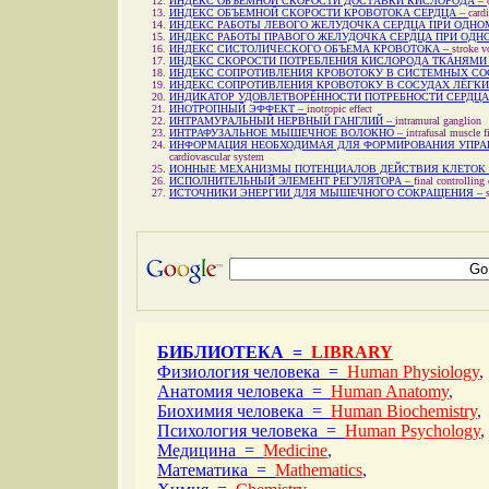
ИНДЕКС ОБЪЕМНОЙ СКОРОСТИ ДОСТАВКИ КИСЛОРОДА –
ИНДЕКС ОБЪЕМНОЙ СКОРОСТИ КРОВОТОКА СЕРДЦА –
card
ИНДЕКС РАБОТЫ ЛЕВОГО ЖЕЛУДОЧКА СЕРДЦА ПРИ ОДНО
ИНДЕКС РАБОТЫ ПРАВОГО ЖЕЛУДОЧКА СЕРДЦА ПРИ ОДН
ИНДЕКС СИСТОЛИЧЕСКОГО ОБЪЕМА КРОВОТОКА –
stroke 
ИНДЕКС СКОРОСТИ ПОТРЕБЛЕНИЯ КИСЛОРОДА ТКАНЯМИ
ИНДЕКС СОПРОТИВЛЕНИЯ КРОВОТОКУ В СИСТЕМНЫХ СО
ИНДЕКС СОПРОТИВЛЕНИЯ КРОВОТОКУ В СОСУДАХ ЛЁГКИ
ИНДИКАТОР УДОВЛЕТВОРЁННОСТИ ПОТРЕБНОСТИ СЕРДЦА
ИНОТРОПНЫЙ ЭФФЕКТ –
inotropic effect
ИНТРАМУРАЛЬНЫЙ НЕРВНЫЙ ГАНГЛИЙ –
intramural ganglion
ИНТРАФУЗАЛЬНОЕ МЫШЕЧНОЕ ВОЛОКНО –
intrafusal muscle f
ИНФОРМАЦИЯ НЕОБХОДИМАЯ ДЛЯ ФОРМИРОВАНИЯ УПРА
cardiovascular system
ИОННЫЕ МЕХАНИЗМЫ ПОТЕНЦИАЛОВ ДЕЙСТВИЯ КЛЕТОК 
ИСПОЛНИТЕЛЬНЫЙ ЭЛЕМЕНТ РЕГУЛЯТОРА –
final controlling
ИСТОЧНИКИ ЭНЕРГИИ ДЛЯ МЫШЕЧНОГО СОКРАЩЕНИЯ –
БИБЛИОТЕКА =
LIBRARY
Физиология человека =
Human Physiology
,
Анатомия человека =
Human Anatomy
,
Биохимия человека =
Human Biochemistry
,
Психология человека =
Human Psychology
,
Медицина =
Medicine
,
Математика =
Mathematics
,