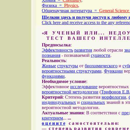
Химия =
Chemistry
,
Физика =
Physics
,
Общенаучная литература =
General Science
Щелкни здесь и получи доступ к любому 
Click here and receive access to the any referenc
«Я У Ч Е Н Ы Й И Л И . . . Н Е Д О У
Т Е С Т В А Ш Е Г О И Н Т Е Л Л Е
Предпосылка
:
Эффективность
развития
любой отрасли
зн
познания
- познаваемой
сущности
.
Реальность
:
Живые
структуры
от
биохимического
и
суб
вероятностными структурами
.
Функции
вер
функциями
.
Необходимое условие
:
Эффективное
исследование
вероятностных 
вероятностной методологии
(
Трифонов Е.В
Критерий
: Степень развития
морфологии
,
индивидуальных
и
социальных
знаний в эт
вероятностной методологии.
Актуальные знания
: В соответствии с
пре
критерием
...
...
о ц е н и т е
с а м о с т о я т е л ь н о:
— с т е п е н ь р а з в и т и я с о в р е м 