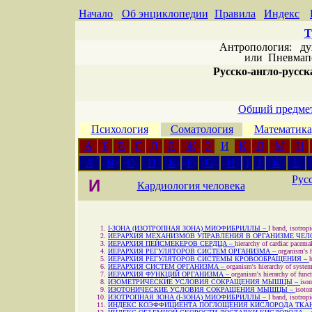
Начало
Об энциклопедии
Правила
Индекс
Т
Антропология: дух 
или
Пневмапс
Русско-англо-русска
Общий предмет
Психология
Соматология
Математика
А
Б
В
Г
Д
Е
Ж
З
И
К
Л
М
Н
A
B
C
D
E
F
G
H
I
J
K
L
Рус
И
Кардиология человека
I-ЗОНА (ИЗОТРОПНАЯ ЗОНА) МИОФИБРИЛЛЫ –
I band, isotrop
ИЕРАРХИЯ МЕХАНИЗМОВ УПРАВЛЕНИЯ В ОРГАНИЗМЕ ЧЕЛ
ИЕРАРХИЯ ПЕЙСМЕКЕРОВ СЕРДЦА –
hierarchy of cardiac pacema
ИЕРАРХИЯ РЕГУЛЯТОРОВ СИСТЕМ ОРГАНИЗМА –
organism's h
ИЕРАРХИЯ РЕГУЛЯТОРОВ СИСТЕМЫ КРОВООБРАЩЕНИЯ –
h
ИЕРАРХИЯ СИСТЕМ ОРГАНИЗМА –
organism's hierarchy of syste
ИЕРАРХИЯ ФУНКЦИЙ ОРГАНИЗМА –
organism's hierarchy of func
ИЗОМЕТРИЧЕСКИЕ УСЛОВИЯ СОКРАЩЕНИЯ МЫШЦЫ –
isom
ИЗОТОНИЧЕСКИЕ УСЛОВИЯ СОКРАЩЕНИЯ МЫШЦЫ –
isoto
ИЗОТРОПНАЯ ЗОНА (I-ЗОНА) МИОФИБРИЛЛЫ –
I band, isotrop
ИНДЕКС КОЭФФИЦИЕНТА ПОГЛОЩЕНИЯ КИСЛОРОДА ТКА