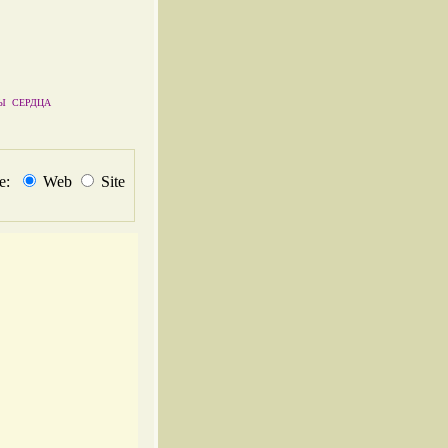
Ы СЕРДЦА
не:
Web
Site