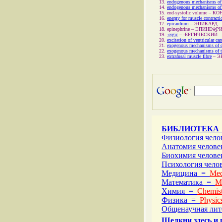
endogenous mechanisms of 
endogenous mechanisms of t
end-systolic volume
–
КО
energy for muscle contracti
epicardium
–
ЭПИКАРД
epinephrine
–
ЭПИНЕФРИ
-ergic
–
-ЕРГИЧЕСКИЙ
excitation of ventricular c
exogenous mechanisms of c
exogenous mechanisms of th
extrafusal muscle fibre
–
Э
БИБЛИОТЕКА
Физиология чел
Анатомия челов
Биохимия челов
Психология чел
Медицина =
Med
Математика =
M
Химия =
Chemist
Физика =
Physic
Общенаучная ли
Щелкни здесь и 