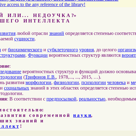
ive access to the any reference of the library!
 И Л И . . . Н Е Д О У Ч К А ?»
 Е Г О И Н Т Е Л Л Е К Т А
азвития
любой отрасли
знаний
определяется степенью соответс
ваемой
сущности
.
ы
от
биохимического
и
субклеточного
уровня
, до целого
организ
структурами
.
Функции
вероятностных структур являются
вероя
овие
:
ледование
вероятностных структур и функций должно основыва
етодологии
(
Трифонов Е.В.
, 1978,..., ..., 2015, …).
ень развития
морфологии
,
физиологии
,
психологии
человека
и
м
и
социальных
знаний в этих областях определяется степенью ис
етодологии.
ния
: В соответствии с
предпосылкой
,
реальностью
, необходимы
о с т о я т е л ь н о:
 а з в и т и я с о в р е м е н н о й
н а у к и
,
ш и х з н а н и й и
 л л е к т
!