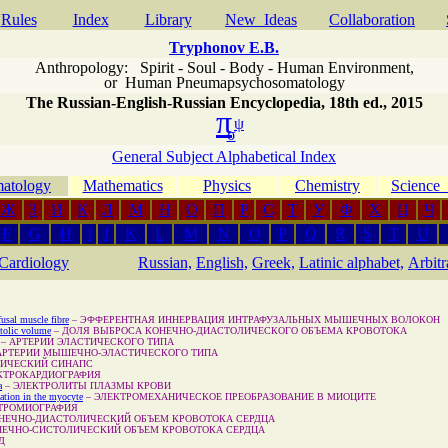
Rules
Index
Library
New Ideas
Сollaboration
Tryphonov E.B.
Anthropology: Spirit - Soul - Body - Human Environment
,
or
Human Pneumapsychosomatology
The Russian-English-Russian Encyclopedia, 18th ed., 2015
π
ψ
σ
General Subject Alphabetical Index
atology
Mathematics
Physics
Chemistry
Scienc
Ж
З
И
К
Л
М
Н
О
П
Р
С
Т
У
Ф
Х
Ц
Ч
F
G
H
I
J
K
L
M
N
O
P
Q
R
S
T
U
Cardiology
Russian,
English,
Greek,
Latinic alphabet,
Arbit
afusal muscle fibre
–
ЭФФЕРЕНТНАЯ ИННЕРВАЦИЯ ИНТРАФУЗАЛЬНЫХ МЫШЕЧНЫХ ВОЛОКОН
stolic volume
–
ДОЛЯ ВЫБРОСА КОНЕЧНО-ДИАСТОЛИЧЕСКОГО ОБЪЕМА КРОВОТОКА
–
АРТЕРИИ ЭЛАСТИЧЕСКОГО ТИПА
АРТЕРИИ МЫШЕЧНО-ЭЛАСТИЧЕСКОГО ТИПА
РИЧЕСКИЙ СИНАПС
КТРОКАРДИОГРАФИЯ
a
–
ЭЛЕКТРОЛИТЫ ПЛАЗМЫ КРОВИ
mation in the myocyte
–
ЭЛЕКТРОМЕХАНИЧЕСКОЕ ПРЕОБРАЗОВАНИЕ В МИОЦИТЕ
ТРОМИОГРАФИЯ
НЕЧНО-ДИАСТОЛИЧЕСКИЙ ОБЪЕМ КРОВОТОКА СЕРДЦА
НЕЧНО-СИСТОЛИЧЕСКИЙ ОБЪЕМ КРОВОТОКА СЕРДЦА
Д