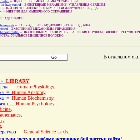
control
–
ЭНДОГЕННЫЕ МЕХАНИЗМЫ УПРАВЛЕНИЯ
he heart control
–
ЭНДОГЕННЫЕ МЕХАНИЗМЫ УПРАВЛЕНИЯ СЕРДЦЕМ
НЕЧНЫЙ СИСТОЛИЧЕСКИЙ ОБЪЕМ КРОВИ ЖЕЛУДОЧКА СЕРДЦА
on
–
ЭНЕРГИЯ ДЛЯ МЫШЕЧНОГО СОКРАЩЕНИЯ
Н, АДРЕНАЛИН
ardiomyocyte
–
ВОЗБУЖДЕНИЕ КАРДИОМИОЦИТА ЖЕЛУДОЧКА
ontrol
–
ЭКЗОГЕННЫЕ МЕХАНИЗМЫ УПРАВЛЕНИЯ
e heart control
–
ЭКЗОГЕННЫЕ МЕХАНИЗМЫ УПРАВЛЕНИЯ СЕРДЦЕМ, ВНЕШНИЕ РЕГУЛЯТОР
КСТРАФУЗАЛЬНОЕ МЫШЕЧНОЕ ВОЛОКНО
В отдельном ок
 =
LIBRARY
овека =
Human Physiology
,
ека =
Human Anatomy
,
ека =
Human Biochemistry
,
овека =
Human Psychology
,
icine
,
athematics
,
ry
,
s
,
тература =
General Science Lexis
.
получи доступ к любому источнику библиотеки сайта!