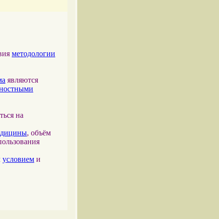
твия
методологии
ма
являются
тностными
ться на
едицины
, объём
пользования
м
условием
и