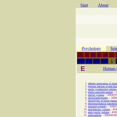
Start
About
Psychology
Som
А
Б
В
Г
Д
Е
A
B
C
D
E
E
Human 
efferent innervation of intr
ejection fraction of end-dia
elastic (conducting) arteries
elastic-muscular arteries
–
electric synapse
–
ЭЛЕКТ
electrocardiography
–
ЭЛЕ
electrolytes of blood plasm
electromechanical transfor
electromyography
–
ЭЛЕК
end-diastolic volume
–
КО
end-systolic volume
–
КО
endocardium
–
ЭНДОКАР