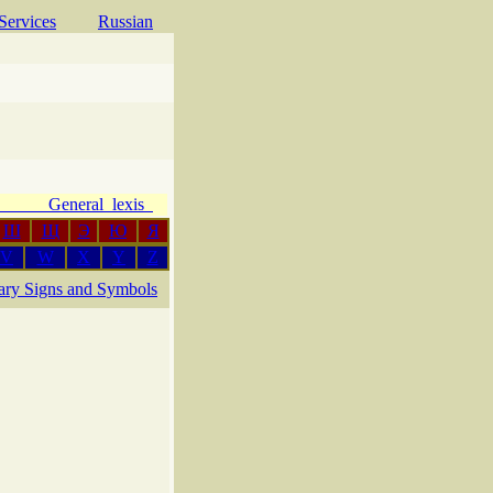
Services
Russian
e General lexis
Ш
Щ
Э
Ю
Я
V
W
X
Y
Z
rary Signs and Symbols