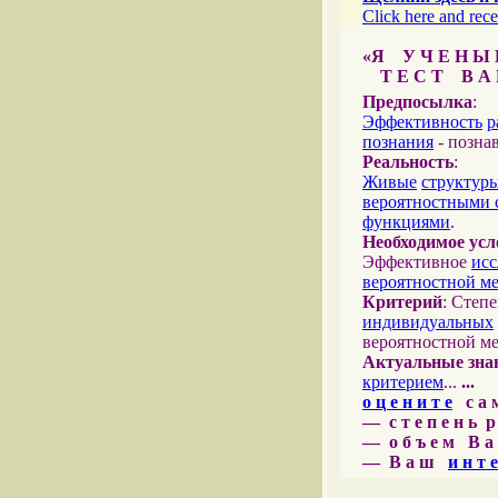
Click here and rece
«Я У Ч Е Н Ы Й
Т Е С Т В А Ш
Предпосылка
:
Эффективность
р
познания
- позна
Реальность
:
Живые
структур
вероятностными 
функциями
.
Необходимое усл
Эффективное
исс
вероятностной м
Критерий
: Степ
индивидуальных
вероятностной м
Актуальные зна
критерием
...
...
о ц е н и т е
с а м 
— с т е п е н ь р
— о б ъ е м В а 
— В а ш
и н т е