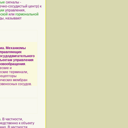
ные
сигналы -
ечно-сосудистый центр) к
ции
управления,
еской
или
гормональной
ды, называют
ма. Механи
з
мы
управляющих
осудодвигательного
бъектам управления
ровообращения
.
еские и
еские терминали,
рецепторы
ических мембран
овеносных сосудов.
а
. В частности,
едственно к объекту
но. В частности,