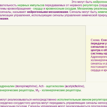
Это могут быть
нейроген
овательность
нервных импульсов
передаваемых от нервного
регулятора
(серд
стемы кровообращения -
сердцу
и
кровеносным сосудам
.
Механизмы
реализа
сигналы, называют
нейрогенными механизмами
. Сигналы могут быть
химич
ализации управления, использующие сигналы управления химической приро
змами
.
Схема.
Схе
передачи 
сигналов с
центра к о
системы к
Адренергич
холинергич
синапсы и 
постсинапт
сердца и кр
адреналин
(
n
orepin
e
phrine), Ach -
ацетилхолин
(
a
cetyl
ch
oline),
енергические
рецепторы
, M
-
холинергические рецепторы
.
2
огут реализовываться непосредственно
исполнительным звеном регулятор
сердечно-сосудистого центра могут передавать управляющие сигналы непоср
ровеносным сосудам. Сигналы управления могут реализовываться опосредован