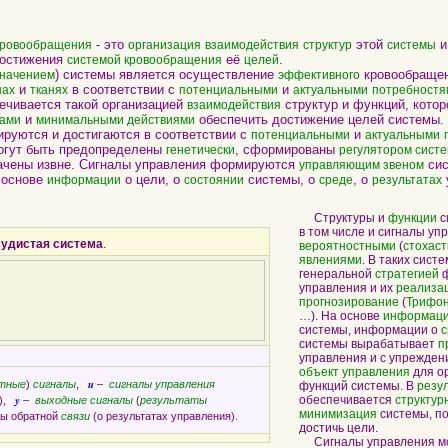
- это
этой
и
кровообращения
организация
взаимодействия
структур
системы
достижения
её
.
системой кровообращения
целей
) системы является осуществление
кровообращен
начением
эффективного
и
в соответствии с
и
нах
тканях
потенциальными
актуальными
потребностя
ечивается такой организацией
структур и функций, котор
взаимодействия
и
обеспечить достижение целей системы.
рами
минимальными действиями
уются и достигаются в соответствии с
и
потенциальными
актуальными
могут быть предопределены
, сформированы
генетически
регулятором сист
ачены извне. Сигналы управления формируются
сис
управляющим звеном
 основе
о цели, о
системы, о
, о
информации
состоянии
среде
результатах
Структуры и
функции
с
в том числе и сигналы уп
удистая система
.
вероятностными
(
стохас
явлениями
. В таких сист
генеральной
стратегией
ф
управления и их
реализа
прогнозирование
(
Трифон
…). На основе
информац
системы, информации о
с
системы вырабатывает
п
управления и с упрежден
объект управления
для ор
u
тные
)
сигналы
,
–
сигналы управления
функций системы. В
резу
y
обеспечивается
структур
ы),
–
выходные сигналы
(
результаты
минимизация
системы, п
лы обратной
связи
(о результатах управления).
достичь цели.
Сигналы управления мог