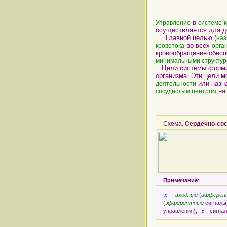
в
Управление
системе
осуществляется для 
Главной целью (
наз
во всех
кровотока
орга
кровообращение обесп
минимальными структу
Цели системы формир
организма. Эти цели 
или назн
деятельности
на
сосудистым центром
Схема.
Сердечно-сос
Примечание
:
x
–
входные
(
афферен
(
эфферентные
сигнал
z
управления),
– сигна