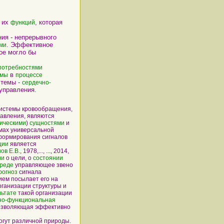
 их
, которая
функций
ия - непрерывного
. Эффективное
ми
ое могло бы
потребностями
в
емы
процессе
темы -
сердечно-
управления.
истемы кровообращения,
равления, являются
тическими
)
сущностями
и
емах универсальной
ормирования сигналов
ции
является
ов Е.В.
, 1978,..., ..., 2014,
ии
о цели, о
состоянии
реде
управляющее звено
рогноз
сигнала
ием посылает его на
ганизации структуры и
льтате
такой организации
но-функциональная
озволяющая эффективно
ут различной природы.