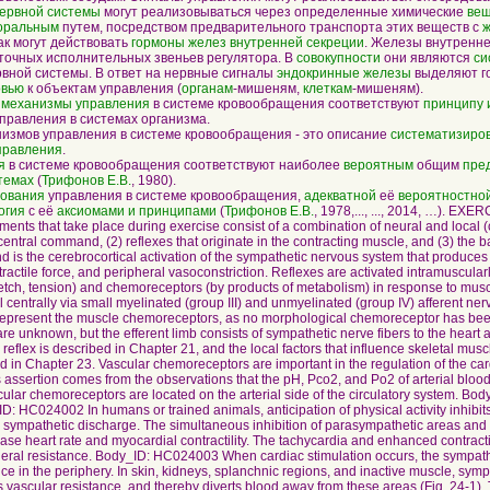
ервной системы
могут реализовываться через определенные химические
вещ
оральным
путем, посредством предварительного транспорта этих веществ с
ж
ак могут действовать
гормоны
желез внутренней секреции
. Железы внутренн
очных исполнительных звеньев регулятора. В
совокупности
они являются
си
вной системы. В ответ на нервные сигналы
эндокринные железы
выделяют г
овью
к объектам управления (
органам
-мишеням,
клеткам
-мишеням).
и
механизмы управления
в системе кровообращения соответствуют
принципу 
правления в системах организма.
мов управления в системе кровообращения - это описание
систематизиро
правления
.
я
в системе кровообращения соответствуют наиболее
вероятным
общим
пре
темах
(
Трифонов Е.В.
, 1980).
дования
управления в системе кровообращения,
адекватной
её
вероятностно
огия
с её
аксиомами и принципами
(
Трифонов Е.В.
, 1978,..., ..., 2014, …). EXERCISE Body_ID: HC024001 The cardiovascular adjustments that take place during exercise consist of a combination of neural and local (chemical) factors. The neural factors include (1) central command, (2) reflexes that originate in the contracting muscle, and (3) the baroreceptor reflex. Body_ID: P024004 Central command is the cerebrocortical activation of the sympathetic nervous system that produces cardiac acceleration, increased myocardial contractile force, and peripheral vasoconstriction. Reflexes are activated intramuscularly by stimulation of mechanoreceptors (by stretch, tension) and chemoreceptors (by products of metabolism) in response to muscle contraction. Impulses from these receptors travel centrally via small myelinated (group III) and unmyelinated (group IV) afferent nerve fibers. The group IV unmyelinated fibers may represent the muscle chemoreceptors, as no morphological chemoreceptor has been identified. The central connections of this reflex are unknown, but the efferent limb consists of sympathetic nerve fibers to the heart and peripheral blood vessels. The baroreceptor reflex is described in Chapter 21, and the local factors that influence skeletal muscle blood flow (metabolic vasodilators) are described in Chapter 23. Vascular chemoreceptors are important in the regulation of the cardiovascular system during exercise. Evidence for this assertion comes from the observations that the pH, Pco2, and Po2 of arterial blood remain normal during exercise, and that the vascular chemoreceptors are located on the arterial side of the circulatory system. Body_ID: P024005 Mild to Moderate Exercise Body_ID: HC024002 In humans or trained animals, anticipation of physical activity inhibits the vagal nerve impulses to the heart and increases sympathetic discharge. The simultaneous inhibition of parasympathetic areas and activation of sympathetic areas of the medulla increase heart rate and myocardial contractility. The tachycardia and enhanced contractility increase cardiac output. Body_ID: P024006 Peripheral resistance. Body_ID: HC024003 When cardiac stimulation occurs, the sympathetic nervous system also changes vascular resistance in the periphery. In skin, kidneys, splanchnic regions, and inactive muscle, sympathetic-mediated vasoconstriction increases vascular resistance, and thereby diverts blood away from these areas (Fig. 24-1). This increased vascular resistance persists throughout the period of exercise. Body_ID: P024007 As cardiac output and blood flow to active muscles increase with progressive increases in the intensity of exercise, visceral blood flow (i.e., to the splanchnic and renal vasculatures) decreases. Blood flow to the myocardium increases, whereas flow to the brain is unchanged. Skin blood flow initially decreases during exercise, and then it increases as body temperature rises with increments in the duration and intensity of exercise. Skin blood flow finally decreases when the skin vessels constrict as total body O2 consumption nears its maximal value (Fig. 24-1). The major circulatory adjustment to prolonged exercise occurs in the vasculature of the active muscles. Local formation of vasoactive metabolites dilates the resistance vessels markedly. This dilation progresses with increases in the intensity of exercise. Potassium is one of the vasodilator substances released by the contracting muscle, and this ion may be partly responsible for the initial decrease in vascular resistance in the active muscles. Other contributing factors may be the release of adenosine and a decrease in tissue pH during sustained exercise. The local accumulation of metabolites relaxes the terminal arterioles. As a result, blood flow through the muscle may increase 15-fold to 20-fold above the resting level. This metabolic vasodilation of the precapillary vessels in active muscles occurs very soon after the onset of exercise. The decrease in total peripheral resistance (TPR) enables the heart to pump more blood at a lesser load and it pumps more efficiently than if TPR were unchanged (see Chapters 22 and 23). Marked changes in the capillary circulation also occur during exercise. Only a small percentage of the capillaries are perfused at rest, whereas in actively contracting muscle, all or nearly all of the capillaries contain flowing blood (capillary recruitment). The surface area available for exchange of gases, water, and solutes is increased many times. Furthermore, the hydrostatic pressure in the capillaries is increased because of the relaxation of the resistance vessels. Hence, water and solutes move into the muscle tissue. Tissue pressure rises and remains elevated during exercise as fluid continues to move out of the capillaries; this tissue fluid is carried away by the lymphatics. Lymph flow is increased as a result of the rise in capillary hydrostatic pressure and of the massaging effect of the contracting muscles on the valve-containing lymphatic vessels (see Fig. 23-11). Body_ID: P024011 Contracting muscle avidly extracts O2 from the perfusing blood and thereby increases arteriovenous O2 difference (Fig. 24-2). This release of O2 from the blood is facilitated by the shift in the oxyhemoglobin dissociation curve during exercise. During exercise, the high concentration of CO2 and the format