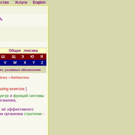
ество
Услуги
English
,
а Общая лексика
Ш
Щ
Э
Ю
Я
V
W
X
Y
Z
ит,
условные обозначения
ibrary = Библиотека
during exercise
]
и
уктур
функций
системы
рганизма,
я её эффективного
ем организма
-
стратегию