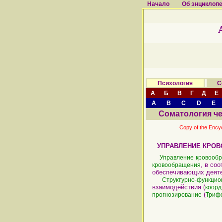
Начало
Об энциклоп
Психология
С
А
Б
В
Г
Д
Е
A
B
C
D
E
Соматология ч
Copy of the Ency
УПРАВЛЕНИЕ КРОВ
Управление
кровооб
, в со
кровообращения
обеспечивающих деяте
Структурно-функцио
взаимодействия (
коор
(
прогнозирование
Трифо