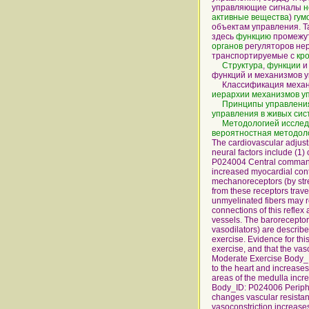
управляющие сигналы
н
активные вещества
)
гум
объектам управления. Т
здесь
функцию
промежут
органов
регуляторов нер
транспортируемые с
кр
Структура
,
функции
функций и механизмов у
Классификация механиз
иерархии механизмов у
Принципы управлени
управления в живых сис
Методологией
иссле
вероятностная методол