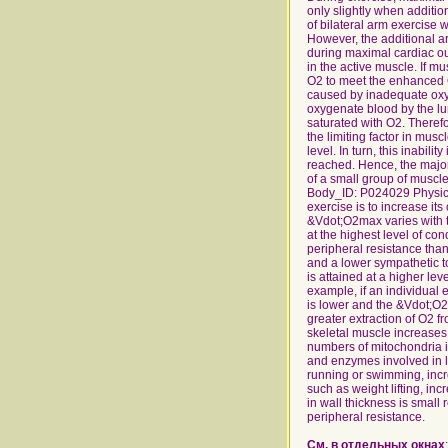
См. в отдельных окнах
: