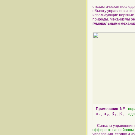
стохастическая послед
объекту управления си
использующие нервные 
природы. Механизмы ре
гуморальными механи
Примечание
: NE -
нор
α
α
β
β
,
,
,
-
адр
1
2
1
2
Сигналы управления м
эфферентные нейроны
управления, сердцу и к