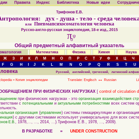
едии
Правила
Индекс
Библиотека
Новые идеи
Сотруднич
Трифонов Е.В.
Антропология: дух - душа - тело - среда человека
Пневмапсихосоматология человека
или
Русско-англо-русская энциклопедия, 18-е изд., 2015
π
ψ
σ
Общий предметный алфавитный указатель
оматология
Математика
Физика
Химия
Наук
Ж
З
И
К
Л
М
Н
О
П
Р
С
Т
У
Ф
Х
Ц
Ч
F
G
H
I
J
K
L
M
N
O
P
Q
R
S
T
U
еловека
Русский,
английский,
греческий,
латинский алфав
↔
clopedia =
Копия энциклопедии
Translate: Englisch
Russian
L
ООБРАЩЕНИЕМ ПРИ ФИЗИЧЕСКИХ НАГРУЗКАХ
[
control of circulation 
при физических нагрузках - это
ращением
организация
взаимодействия
стр
ответствии с
и
всех систем о
потенциальными
актуальными
потребностями
льность.
(
) системы гемациркуляции и организаци
нальная организация
управление
) с другими системами использует универсальную для всех сист
динация
, 1978,..., ..., 2014, …).Трифонов Е.В., 1978, ..., 2009).
нов Е.В.
В РАЗРАБОТКЕ =
UNDER CONSTRUCTION