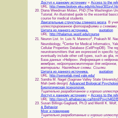
Доступ к данному источнику
=
Access to the ref
URL:
http://www.biology.eku.edu/ritchiso/301syl.h
Diana Weedman Molavi, PhD (The Washington Univ
Tutorial. An illustrated guide to the essential basic
course for medical students.
Двигательные структуры спинного мозга
. В уч
иллюстрированное фотографиями и схемами у
Цитата из данного источника.
quotation
URL:
http://thalamus.wustl.edu/course
2
Neuron List. In: Luis N. Marenco
, Prakash M. Na
2
Neurobiology,
Center for Medical Informatics, Ya
Cellular Properties Database (CellPropDB). The re
neurotransmitters that are expressed in specific t
eventually include other cell types, such as glia, 
База данных «Нейрон». Информация о нейронах
мембран, нейротрансмиттерах для нейронов,
материалы. Наглядные схемы. Ссылки
.
Цитата из данного источника.
quotation
URL:
http://senselab.med.yale.edu/
Sandra M. Nagel (Saginaw Valley State University)
Mah (web design).
Advanced Biological Psychology
Биологическая психология.
Тщательно разработанное и хорошо иллюстри
Доступ к данному источнику
=
Access to the ref
URL:
http://psych.athabascau.ca/html/Psych402/Bi
Susan Billings-Gagliardi, Ph.D and Merrill K. Wolf
& Behavior
.
Мозг и поведение
Тщательно разработанные и хорошо иллюстр