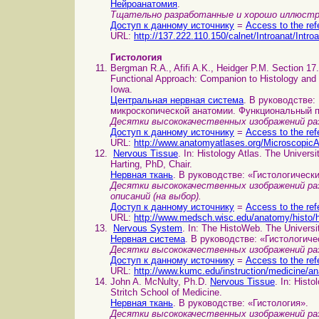
Нейроанатомия
.
Тщательно разработанные и хорошо иллюстр
Доступ к данному источнику
=
Access to the ref
URL:
http://137.222.110.150/calnet/Introanat/Intro
Гистология
Bergman R.A., Afifi A.K., Heidger P.M. Section 17
Functional Approach: Companion to Histology and 
Iowa.
Центральная нервная система
. В руководстве
микроскопической анатомии. Функциональный 
Десятки высококачественных изображений раз
Доступ к данному источнику
=
Access to the ref
URL:
http://www.anatomyatlases.org/Microscopi
Nervous Tissue
. In: Histology Atlas. The Univer
Harting, PhD, Chair.
Нервная ткань
. В руководстве: «Гистологическ
Десятки высококачественных изображений раз
описаний (на выбор).
Доступ к данному источнику
=
Access to the ref
URL:
http://www.medsch.wisc.edu/anatomy/histo/
Nervous System
. In: The HistoWeb. The Universi
Нервная система
. В руководстве: «Гистологиче
Десятки высококачественных изображений ра
Доступ к данному источнику
=
Access to the ref
URL:
http://www.kumc.edu/instruction/medicine/a
John A. McNulty, Ph.D.
Nervous Tissue
. In: Hist
Stritch School of Medicine.
Нервная ткань
. В руководстве: «Гистология».
Десятки высококачественных изображений раз