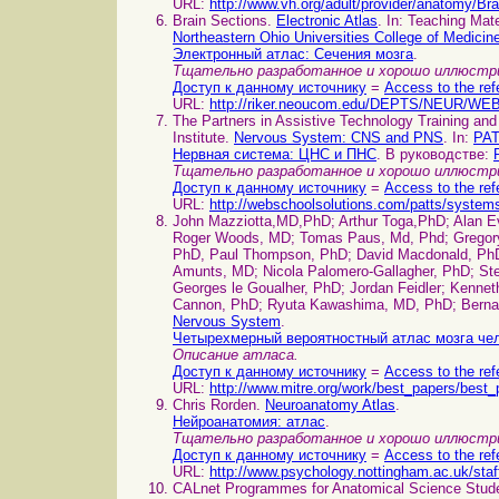
URL:
http://www.vh.org/adult/provider/anatomy/B
Brain Sections.
Electronic Atlas
. In: Teaching Mat
Northeastern Ohio Universities College of Medicin
Электронный атлас: Сечения мозга
.
Тщательно разработанное и хорошо иллюстри
Доступ к данному источнику
=
Access to the ref
URL:
http://riker.neoucom.edu/DEPTS/NEUR/WEB/
The Partners in Assistive Technology Training an
Institute.
Nervous System: CNS and PNS
. In:
PAT
Нервная система: ЦНС и ПНС
. В руководстве:
Тщательно разработанное и хорошо иллюстри
Доступ к данному источнику
=
Access to the ref
URL:
http://webschoolsolutions.com/patts/syste
John Mazziotta,MD,PhD; Arthur Toga,PhD; Alan Ev
Roger Woods, MD; Tomas Paus, Md, Phd; Gregory 
PhD, Paul Thompson, PhD; David Macdonald, PhD
Amunts, MD; Nicola Palomero-Gallagher, PhD; Ste
Georges le Goualher, PhD; Jordan Feidler; Kenne
Cannon, PhD; Ryuta Kawashima, MD, PhD; Berna
Nervous System
.
Четырехмерный вероятностный атлас мозга че
Описание атласа.
Доступ к данному источнику
=
Access to the ref
URL:
http://www.mitre.org/work/best_papers/best_
Chris Rorden.
Neuroanatomy Atlas
.
Нейроанатомия: атлас
.
Тщательно разработанное и хорошо иллюстри
Доступ к данному источнику
=
Access to the ref
URL:
http://www.psychology.nottingham.ac.uk/sta
CALnet Programmes for Anatomical Science Stud