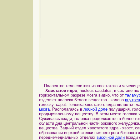
Полосатое тело
состоит из хвостатого и чечевице
Хвостатое ядро
, nucleus caudatus, в составе п
горизонтальном разрезе мозга видно, что от
таламу
отделяет полоска белого вещества - колено
внутре
головку, caput. Головка хвостатого ядра является 
мозга
. Располагаясь в
лобной доле
полушария, голо
продырявленному веществу. В этом месте головка 
Суживаясь кзади, головка продолжается в более тон
области дна центральной части бокового желудочка
вещества. Задний отдел хвостатого ядра - хвост, ca
образовании верхней стенки нижнего рога бокового
переднемедиальных отделах
височной доли
(кзади 