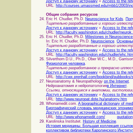
Доступ к данному источнику
=
Access to the ref
URL:
http://courses.umassmed.edu/mbb1/2003/in
Общие собрания ресурсов
Eric H. Chudler, Ph.D.
Neuroscience for Kids
.
Поп
Тщательно разработанные и хорошо иллюстр
Доступ к данному источнику
=
Access to the ref
URL:
http://faculty.washington.edu/chudler/neurok
Eric H. Chudler, Ph.D.
Milestones in Neuroscienc
In: Eric H. Chudler, Ph.D.
Neuroscience
.
Основные
Тщательно разработанные и хорошо иллюстр
Доступ к данному источнику
=
Access to the ref
URL:
http://faculty.washington.edu/chudler/ehc.ht
Silverthorn D.U., Ph.D., Ober W.C., M.D., Garriso
Физиология человека
.
Тщательно разработанное и прекрасно иллюст
Доступ к данному источнику
=
Access to the ref
URL:
http://cwx.prenhall.com/bookbind/pubbooks/s
Neuroanatomy & Neuropathology
on the Internet
.
Нейроанатомия и нейропатология
в Интернет
.
Ссылки, относящиеся к анатомии, гистологи
Доступ к данному источнику
=
Access to the ref
URL:
http://www.neuropat.dote.hu/anatomy.htm
Whonamedit.com.
A biographical dictionary of me
Биографический словарь медицинских эпоним
Доступ к данному источнику
=
Access to the ref
URL:
http://www.whonamedit.com/
quotation
Karolinska Institutet.
History of Medicine
.
История медицины. Большая коллекция ссылок 
коллективом библиотеки Каролинского Институ