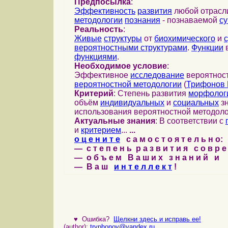
Предпосылка
:
Эффективность
развития
любой отрас
методологии
познания
- познаваемой
с
Реальность
:
Живые
структуры
от
биохимического
и
вероятностными структурами
.
Функции
в
функциями
.
Необходимое условие
:
Эффективное
исследование
вероятност
вероятностной методологии
(
Трифонов 
Критерий
: Степень развития
морфолог
объём
индивидуальных
и
социальных
зн
использования вероятностной методоло
Актуальные знания
: В соответствии с
и
критерием
...
...
о ц е н и т е
с а м о с т о я т е л ь н о:
— с т е п е н ь р а з в и т и я с о в р 
— о б ъ е м В а ш и х з н а н и й и
— В а ш
и н т е л л е к т
!
♥
Ошибка?
Щелкни здесь и исправь ее!
(author):
tryphonov@yandex.ru