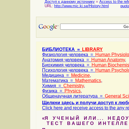
Доступ к данному источнику
=
Access to the ref
URL:
http://www.mic.ki.se/History.html
quota
БИБЛИОТЕКА =
LIBRARY
Физиология человека =
Human Physiol
Анатомия человека =
Human Anatomy
,
Биохимия человека =
Human Biochemis
Психология человека =
Human Psychol
Медицина =
Medicine
,
Математика =
Mathematics
,
Химия =
Chemistry
,
Физика =
Physics
,
Общенаучная литература =
General Sc
Щелкни здесь и получи доступ к люб
Click here and receive access to the any ref
«Я У Ч Е Н Ы Й И Л И . . . Н Е Д О У
Т Е С Т В А Ш Е Г О И Н Т Е Л Л Е 