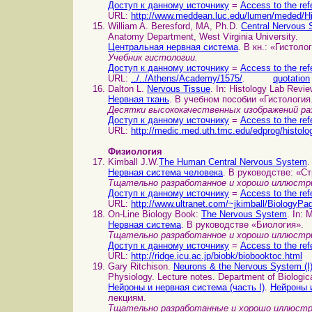
Доступ к данному источнику
=
Access to the ref
URL:
http://www.meddean.luc.edu/lumen/meded/Hi
William A. Beresford, MA, Ph.D.
Central Nervous
Anatomy Department, West Virginia University.
Центральная нервная система
. В кн.: «Гистоло
Учебник гистологии.
Доступ к данному источнику
=
Access to the ref
URL:
../../Athens/Academy/1575/
.
quotation
Dalton L.
Nervous Tissue
. In: Histology Lab Revi
Нервная ткань
. В учебном пособии «Гистология
Десятки высококачественных изображений раз
Доступ к данному источнику
=
Access to the ref
URL:
http://medic.med.uth.tmc.edu/edprog/histolo
Физиология
Kimball J.W.
The Human Central Nervous System
.
Нервная система человека
. В руководстве: «С
Тщательно разработанное и хорошо иллюстри
Доступ к данному источнику
=
Access to the ref
URL:
http://www.ultranet.com/~jkimball/BiologyPa
On-Line Biology Book:
The Nervous System
. In: 
Нервная система
. В руководстве «Биология».
Тщательно разработанное и хорошо иллюстри
Доступ к данному источнику
=
Access to the ref
URL:
http://ridge.icu.ac.jp/biobk/biobooktoc.html
Gary Ritchison.
Neurons & the Nervous System (I
Physiology. Lecture notes. Department of Biologic
Нейроны и нервная система (часть I)
.
Нейроны и
лекциям.
Тщательно разработанные и хорошо иллюстр