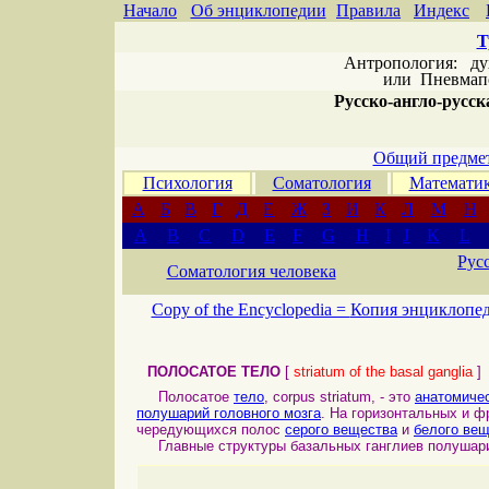
Начало
Об энциклопедии
Правила
Индекс
Т
Антропология: дух 
или
Пневмапс
Русско-англо-русска
Общий предмет
Психология
Соматология
Математи
А
Б
В
Г
Д
Е
Ж
З
И
К
Л
М
Н
A
B
C
D
E
F
G
H
I
J
K
L
Рус
Соматология человека
Copy of the Encyclopedia =
Копия энциклопе
ПОЛОСАТОЕ ТЕЛО
[
striatum of the basal ganglia
]
Полосатое
тело
, corpus striatum, - это
анатомиче
полушарий головного мозга
. На горизонтальных и ф
чередующихся полос
серого вещества
и
белого ве
Главные структуры базальных ганглиев полушарий