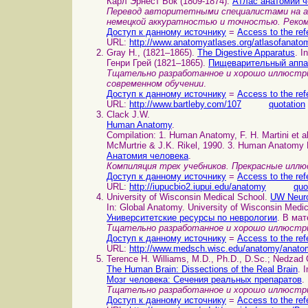
Карл Эрнест Бок (1809-1874).
Атлас анатомии ч
Перевод авторитетными специалистами на анг
немецкой аккуратностью и точностью. Реком
Доступ к данному источнику
=
Access to the ref
URL:
http://www.anatomyatlases.org/atlasofanato
Gray H., (1821–1865).
The Digestive Apparatus
. I
Генри Грей (1821–1865).
Пищеварительный аппа
Тщательно разработанное и хорошо иллюстри
современном обучении
.
Доступ к данному источнику
=
Access to the ref
URL:
http://www.bartleby.com/107
quotation
Clack J.W.
Human Anatomy
.
Compilation: 1. Human Anatomy, F. H. Martini et 
McMurtrie & J.K. Rikel, 1990. 3. Human Anatomy L
Анатомия человека
.
Компиляция трех учебников. Прекрасные иллю
Доступ к данному источнику
=
Access to the ref
URL:
http://iupucbio2.iupui.edu/anatomy
quo
University of Wisconsin Medical School.
UW Neuro
In: Global Anatomy. University of Wisconsin Medic
Университетские ресурсы по неврологии
. В ма
Тщательно разработанное и хорошо иллюстри
Доступ к данному источнику
=
Access to the ref
URL:
http://www.medsch.wisc.edu/anatomy/anato
Terence H. Williams, M.D., Ph.D., D.Sc.; Nedzad 
The Human Brain: Dissections of the Real Brain
. 
Мозг человека: Сечения реальных препаратов
.
Тщательно разработанное и хорошо иллюстри
Доступ к данному источнику
=
Access to the ref