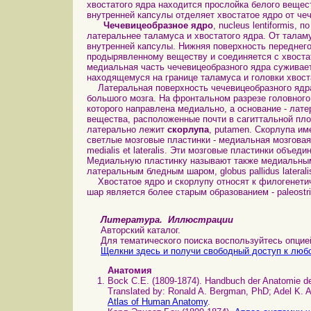
хвостатого ядра находится прослойка белого вещес
внутренней капсулы отделяет хвостатое ядро от че
Чечевицеобразное ядро
, nucleus lentiformis, п
латеральнее таламуса и хвостатого ядра. От талам
внутренней капсулы. Нижняя поверхность переднего
продырявленному веществу и соединяется с хвостат
медиальная часть чечевицеобразного ядра суживает
находящемуся на границе таламуса и головки хвост
Латеральная поверхность чечевицеобразного ядр
большого мозга. На фронтальном разрезе головного
которого направлена медиально, а основание - лат
вещества, расположенные почти в сагиттальной пло
латерально лежит
скорлупа
, putamen. Скорлупа и
светлые мозговые пластинки - медиальная мозговая 
medialis et lateralis. Эти мозговые пластинки объе
Медиальную пластинку называют также медиальным б
латеральным бледным шаром, globus pallidus laterali
Хвостатое ядро и скорлупу относят к филогенетиче
шар является более старым образованием - paleostria
Литература. Иллюстрации
Авторский каталог.
Для тематического поиска воспользуйтесь опцией 
Щелкни здесь и получи свободный доступ к любо
Анатомия
Bock C.E. (1809-1874). Handbuch der Anatomie d
Translated by: Ronald A. Bergman, PhD; Adel K. Af
Atlas of Human Anatomy
.