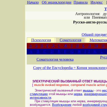
Начало
Об энциклопедии
Правила
Индекс
Т
Антропология: дух 
или
Пневмапс
Русско-англо-русска
Общий предмет
Психология
Соматология
Математи
А
Б
В
Г
Д
Е
Ж
З
И
К
Л
М
Н
A
B
C
D
E
F
G
H
I
J
K
L
Рус
Соматология человека
Copy of the Encyclopedia =
Копия энциклопе
ЭЛЕКТРИЧЕСКИЙ ВЫЗВАННЫЙ ОТВЕТ МЫШЦ
[
muscle evoked response, compound muscle action 
Электрический вызванный ответ
мышцы
- это
нес
стимуляцию
этой мышцы или
нерва
,
иннервирующег
интенсивности
.
При стимуляции мышцы или нерва, иннервирующе
возбуждается.
Возбуждение
любой
возбудимой стр