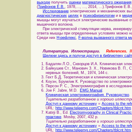
выходе
получить
оценки
математического ожидания
(
Трифонов Е.В.
, 1978,..., ..., 2014, …).Трифонов Е.В.
Исследование
электрических и механических вы
диагностических
целях
в
психофизиологии
и в
меди
мышцы могут изучаться электрические вызванные о
мышечного волокна.
При электрической стимуляции нерва, иннервирую
ответа мышцы при определенных условиях можно н
Среди них
H-рефлекс
,
F-волна вызванного ответа 
Литература. Иллюстрации.
References. Il
Щелкни здесь и получи доступ в библиотеку сай
Бадалян Л.О., Скворцов И.А. Клиническая элек
Байкушев Ст., Манович З. Х., Новикова В. П.,
нервных болезней, М., 1974, 144 с.
Гехт Б.Д. Теоретическая и клиническая электром
Коуэн, Брумлик К. Руководство по электромиог
Персон Р. С., Электромиография в исследования
Joe F. Jabre, M.D.
EMG Manual
.
Клиническая электромиография. Руководство
.
Тщательно разработанное и хорошо иллюстри
Доступ к данному источнику
=
Access to the ref
URL:
http://www.teleemg.com/Chapters/tblcnt.htm
Katirji B., Ed.
Electromyography in Clinical Prac
практике
. Mosby, 2007, 432 p.
Тщательно разработанное и хорошо иллюстри
Доступ к данному источнику
=
Access to the ref
URL:
http://www.teleemg.com/Chapters/tblcnt.htm