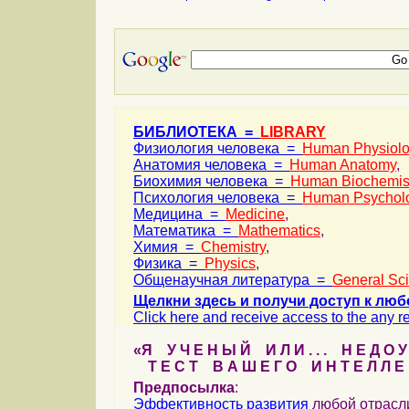
БИБЛИОТЕКА =
LIBRARY
Физиология человека =
Human Physiol
Анатомия человека =
Human Anatomy
,
Биохимия человека =
Human Biochemis
Психология человека =
Human Psychol
Медицина =
Medicine
,
Математика =
Mathematics
,
Химия =
Chemistry
,
Физика =
Physics
,
Общенаучная литература =
General Sc
Щелкни здесь и получи доступ к люб
Click here and receive access to the any ref
«Я У Ч Е Н Ы Й И Л И . . . Н Е Д О У
Т Е С Т В А Ш Е Г О И Н Т Е Л Л Е 
Предпосылка
:
Эффективность
развития
любой отрас