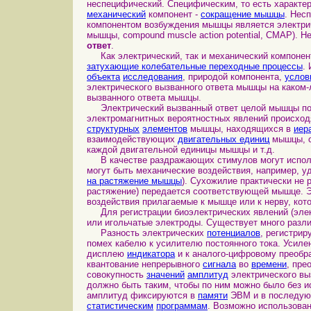
неспецифический. Специфическим, то есть характ
механический
компонент -
сокращение мышцы
. Нес
компонентом возбуждения мышцы является электри
мышцы, compound muscle action potential, CMAP). 
ответ
.
Как электрический, так и механический компонен
затухающие колебательные переходные процессы
.
объекта
исследования
, природой компонента,
услов
электрического вызванного ответа мышцы на каком
вызванного ответа мышцы.
Электрический вызванный ответ целой мышцы по
электромагнитных вероятностных явлений происхо
структурных
элементов
мышцы, находящихся в
иер
взаимодействующих
двигательных единиц
мышцы, с
каждой двигательной единицы мышцы и т.д.
В качестве раздражающих стимулов могут использ
могут быть механические воздействия, например, 
на растяжение мышцы
). Сухожилие практически не 
растяжение) передается соответствующей мышце. Э
воздействия прилагаемые к мышце или к нерву, кот
Для регистрации биоэлектрических явлений (элек
или игольчатые электроды. Существует много разл
Разность электрических
потенциалов
, регистри
помех кабелю к усилителю постоянного тока. Усиле
дисплею
индикатора
и к аналого-цифровому преобра
квантование непрерывного
сигнала
во
времени
, пре
совокупность
значений
амплитуд
электрического выз
должно быть таким, чтобы по ним можно было без 
амплитуд фиксируются в
памяти
ЭВМ и в последую
статистическим
программам
. Возможно использова