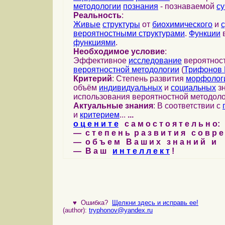
методологии
познания
- познаваемой
с
Реальность
:
Живые
структуры
от
биохимического
и
вероятностными структурами
.
Функции
в
функциями
.
Необходимое условие
:
Эффективное
исследование
вероятност
вероятностной методологии
(
Трифонов 
Критерий
: Степень развития
морфолог
объём
индивидуальных
и
социальных
зн
использования вероятностной методоло
Актуальные знания
: В соответствии с
и
критерием
...
...
о ц е н и т е
с а м о с т о я т е л ь н о:
— с т е п е н ь р а з в и т и я с о в р 
— о б ъ е м В а ш и х з н а н и й и
— В а ш
и н т е л л е к т
!
♥
Ошибка?
Щелкни здесь и исправь ее!
(author):
tryphonov@yandex.ru