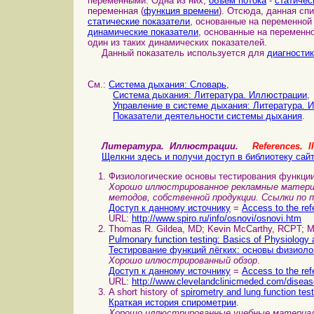
переменными. Одна из них,
объём потока
-
статичес
переменная (
функция времени
). Отсюда, данная сп
статические показатели
, основанные на переменной
динамические показатели
, основанные на переменн
один из таких динамических показателей.
Данный показатель используется для
диагности
См.:
Система дыхания: Cловарь
,
Система дыхания: Литература. Иллюстрации
,
Управление в системе дыхания: Литература. 
Показатели деятельности системы дыхания
.
Литература. Иллюстрации.
References. Il
Щелкни здесь и получи доступ в библиотеку сай
Физиологические основы тестирования функции
Хорошо иллюстрированное рекламные матери
методов, собственной продукции. Ссылки по 
Доступ к данному источнику
=
Access to the ref
URL:
http://www.spiro.ru/info/osnovi/osnovi.htm
Thomas R. Gildea, MD; Kevin McCarthy, RCPT; M
Pulmonary function testing: Basics of Physiology a
Тестирование функций лёгких: основы физиоло
Хорошо иллюстрированный обзор
.
Доступ к данному источнику
=
Access to the ref
URL:
http://www.clevelandclinicmeded.com/disea
A short history of
spirometry and lung function tes
Краткая история спирометрии
.
Хорошо иллюстрированные учебные материал