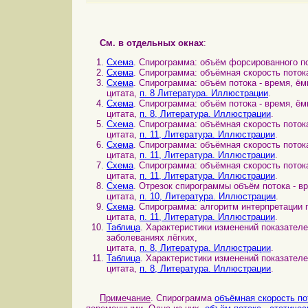
См. в отдельных окнах
:
Схема
. Спирограмма: объём форсированного по
Схема
. Спирограмма: объёмная скорость потока
Схема
. Спирограмма: объём потока - время, ё
цитата,
п. 8 Литература. Иллюстрации
.
Схема
. Спирограмма: объём потока - время, ё
цитата,
п. 8, Литература. Иллюстрации
.
Схема
. Спирограмма: объёмная скорость поток
цитата,
п. 11, Литература. Иллюстрации
.
Схема
. Спирограмма: объёмная скорость поток
цитата,
п. 11, Литература. Иллюстрации
.
Схема
. Спирограмма: объёмная скорость поток
цитата,
п. 11, Литература. Иллюстрации
.
Схема
. Отрезок спирограммы объём потока - в
цитата,
п. 10, Литература. Иллюстрации
.
Схема
. Спирограмма: алгоритм интерпретации
цитата,
п. 11, Литература. Иллюстрации
.
Таблица
. Характеристики изменений показател
заболеваниях лёгких,
цитата,
п. 8, Литература. Иллюстрации
.
Таблица
. Характеристики изменений показател
цитата,
п. 8, Литература. Иллюстрации
.
Примечание
. Спирограмма
объёмная скорость по