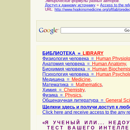
Эмпирические формулы разных авторов
.
Доступ к данному источнику
=
Access to the ref
URL:
http://www.hopkinsmedicine.org/pftlab/prede
БИБЛИОТЕКА =
LIBRARY
Физиология человека =
Human Physiol
Анатомия человека =
Human Anatomy
,
Биохимия человека =
Human Biochemis
Психология человека =
Human Psychol
Медицина =
Medicine
,
Математика =
Mathematics
,
Химия =
Chemistry
,
Физика =
Physics
,
Общенаучная литература =
General Sc
Щелкни здесь и получи доступ к люб
Click here and receive access to the any ref
«Я У Ч Е Н Ы Й И Л И . . . Н Е Д О У
Т Е С Т В А Ш Е Г О И Н Т Е Л Л Е 