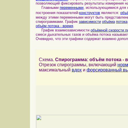
позволяющий фиксировать результаты измерения н
Главными
переменными
, использующимися для 
построения показателей-
конструктов
являются:
объ
между этими переменными могут быть представлены
спирограммами. График
зависимости
объёма
потока
объём потока - время
.
График взаимозависимости
объёмной скорости п
смеси дыхательных газов и объёма потока называ
Очевидно, что эти графики содержат взаимно доп
Схема.
Спирограмма: объём потока - 
Отрезок спирограммы, включающий
норм
максимальный
вдох
и
форсированный в