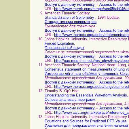
Хорошо иллюстрированный обзор для врачей-
Доступ к данному источнику
=
Access to the ref
URL:
http://www.merck.com/mmpe/sec05/ch046/c
American Thoracic Society.
Standardization of Spirometry
, 1994 Update.
Стандартизация спирометрии
.
Руководство для практиков
.
Доступ к данному источнику
=
Access to the ref
URL:
http://www.thoracic.org/adobe/statements/sp
Johns Hopkins University. Interactive Respiratory
Forced Expiration
.
Форсированный выдох
.
Статья из интерактивной энциклопедии «Физ
Доступ к данному источнику
=
Access to the ref
URL:
http://oac.med.jhmi.edu/res_phys/Encyclo
American Thoracic Society. National Heart, Lung, 
Consensus statement on measurements of lung v
Измерение лёгочных объёмов у человека. Сог
Методическое руководство для практиков
. 20
Доступ к данному источнику
=
Access to the ref
URL:
http://www.thoracic.org/adobe/lungvolume.pd
Timothy B. Op't Holt.
Understanding the Essentials Waveform Analysis
,
Основы анализа спирограмм
.
Методическое руководство для практиков
, 4 
Доступ к данному источнику
=
Access to the ref
URL:
http://www.aarc.org/marketplace/reference_ar
Johns Hopkins University. Interactive Respiratory 
Equations and Sources for Predicted PFT Values
.
Уравнения для предсказания значений начений