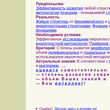
Предпосылка
:
Эффективность
развития
любой отрас
методологии
познания
- познаваемой
с
Реальность
:
Живые
структуры
от
биохимического
и
вероятностными структурами
.
Функции
в
функциями
.
Необходимое условие
:
Эффективное
исследование
вероятност
вероятностной методологии
(
Трифонов 
Критерий
: Степень развития
морфолог
объём
индивидуальных
и
социальных
зн
использования вероятностной методоло
Актуальные знания
: В соответствии с
и
критерием
...
...
о ц е н и т е
с а м о с т о я т е л ь н о:
— с т е п е н ь р а з в и т и я с о в р 
— о б ъ е м В а ш и х з н а н и й и
— В а ш
и н т е л л е к т
!
♥
Ошибка?
Щелкни здесь и исправь ее!