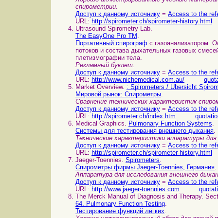
спирометрии
.
Доступ к данному источнику
=
Access to the ref
URL:
http://spirometer.ch/spirometer-history.html
Ultrasound Spirometry Lab.
The EasyOne Pro TM
.
Портативный спирограф
с газоанализатором. 
потоков и состава дыхательных газовых смесей
плетизмографии тела.
Рекламный буклет
.
Доступ к данному источнику
=
Access to the ref
URL:
http://www.nichemedical.com.au/
quot
Market Overview.
: Spirometers / Ubersicht Spirom
Мировой рынок: Спирометры
.
Сравнение технических характеристик спиро
Доступ к данному источнику
=
Access to the ref
URL:
http://spirometer.ch/index.htm
quotati
Medical Graphics.
Pulmonary Function Systems
.
Системы для тестирования внешнего дыхания
.
Технические характеристики аппаратуры для 
Доступ к данному источнику
=
Access to the ref
URL:
http://spirometer.ch/spirometer-history.html
Jaeger-Toennies.
Spirometers
.
Спирометры фирмы Jaeger-Toennies, Германия
.
Аппаратура для исследования внешнего дыха
Доступ к данному источнику
=
Access to the ref
URL:
http://www.jaeger-toennies.com
quotat
The Merck Manual of Diagnosis and Therapy. Sect
64. Pulmonary Function Testing
.
Тестирование функций лёгких
.