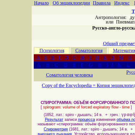
Начало
Об энциклопедии
Правила
Индекс
Т
Антропология: дух 
или
Пневмапс
Русско-англо-русска
Общий предмет
Психология
Соматология
Математи
А
Б
В
Г
Д
Е
Ж
З
И
К
Л
М
Н
A
B
C
D
E
F
G
H
I
J
K
L
Рус
Соматология человека
Copy of the Encyclopedia =
Копия энциклопе
СПИРОГРАММА:
ОБЪЁМ ФОРСИРОВАННОГО ПО
[
spirogram: volume of forced expiratory flow - time
]
γραφ
(1852, лат.: spiro - дышать; 14 в. + греч.:
Результат
записи
процесса
изменения
объёма п
называют «спирограмма: объём форсированного пот
Спирометрия
(1681, лат.: spiro - дышать; 14 в. +
внешнего дыхания
. Устройство, использующееся д