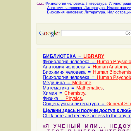
См.:
Физиология человека: Литература. Иллюстрац
Анатомия человека: Литература. Иллюстраци
Биохимия человека: Литература. Иллюстраци
БИБЛИОТЕКА =
LIBRARY
Физиология человека =
Human Physiol
Анатомия человека =
Human Anatomy
,
Биохимия человека =
Human Biochemis
Психология человека =
Human Psychol
Медицина =
Medicine
,
Математика =
Mathematics
,
Химия =
Chemistry
,
Физика =
Physics
,
Общенаучная литература =
General Sc
Щелкни здесь и получи доступ к люб
Click here and receive access to the any ref
«Я У Ч Е Н Ы Й И Л И . . . Н Е Д О У