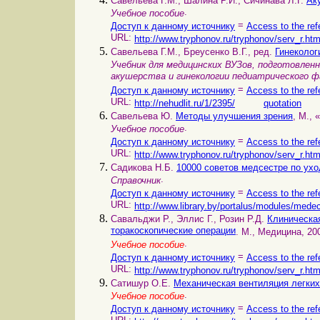
Савельева Г.М., Шалина Р.И., Сичинава Л.Г.
Ак
.
Учебное пособие
=
Доступ к данному источнику
Access to the ref
URL:
http://www.tryphonov.ru/tryphonov/serv_r.ht
Савельева Г.М., Бреусенко В.Г., ред.
Гинеколог
Учебник для медицинских ВУЗов, подготовле
акушерства и гинекологии педиатрического
=
Доступ к данному источнику
Access to the ref
URL:
http://nehudlit.ru/1/2395/
quotation
Савельева Ю.
Методы улучшения зрения
, М., 
.
Учебное пособие
=
Доступ к данному источнику
Access to the ref
URL:
http://www.tryphonov.ru/tryphonov/serv_r.ht
Садикова Н.Б.
10000 советов медсестре по ух
.
Справочник
=
Доступ к данному источнику
Access to the ref
URL:
http://www.library.by/portalus/modules/med
Савальджи Р., Эллис Г., Розин Р.Д.
Клиническа
торакоскопические операции
. М., Медицина, 200
.
Учебное пособие
=
Доступ к данному источнику
Access to the ref
URL:
http://www.tryphonov.ru/tryphonov/serv_r.ht
Сатишур О.Е.
Механическая вентиляция легких
.
Учебное пособие
=
Доступ к данному источнику
Access to the ref