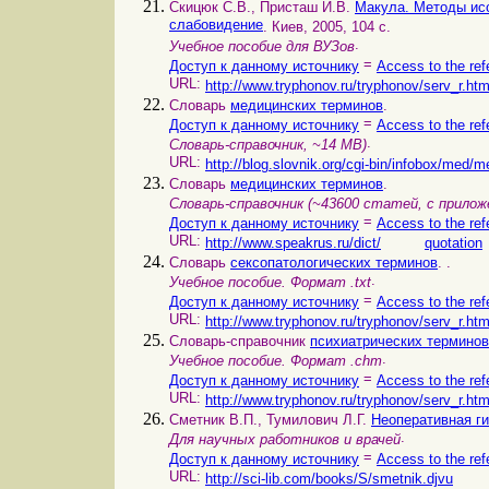
Скицюк С.В., Присташ И.В.
Макула. Методы исс
слабовидение
. Киев, 2005, 104 с.
.
Учебное пособие для ВУЗов
=
Доступ к данному источнику
Access to the ref
URL:
http://www.tryphonov.ru/tryphonov/serv_r.ht
Словарь
медицинских терминов
.
=
Доступ к данному источнику
Access to the ref
.
Словарь-справочник, ~14 MB)
URL:
http://blog.slovnik.org/cgi-bin/infobox/med
Словарь
медицинских терминов
.
Словарь-справочник (~43600 статей, с прило
=
Доступ к данному источнику
Access to the ref
URL:
http://www.speakrus.ru/dict/
quotation
Словарь
сексопатологических терминов
. .
.
Учебное пособие. Формат .txt
=
Доступ к данному источнику
Access to the ref
URL:
http://www.tryphonov.ru/tryphonov/serv_r.ht
Словарь-справочник
психиатрических терминов
.
Учебное пособие. Формат .chm
=
Доступ к данному источнику
Access to the ref
URL:
http://www.tryphonov.ru/tryphonov/serv_r.ht
Сметник В.П., Тумилович Л.Г.
Неоперативная г
.
Для научных работников и врачей
=
Доступ к данному источнику
Access to the ref
URL:
http://sci-lib.com/books/S/smetnik.djvu