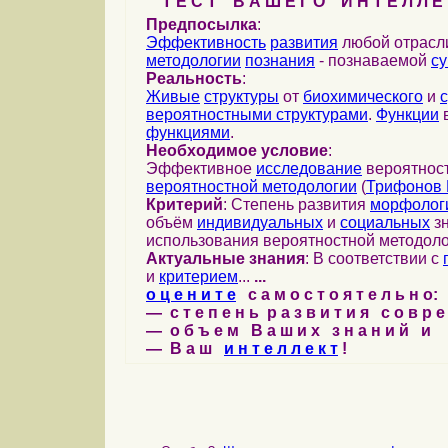
Т Е С Т В А Ш Е Г О И Н Т Е Л Л Е 
Предпосылка
:
Эффективность
развития
любой отрас
методологии
познания
- познаваемой
с
Реальность
:
Живые
структуры
от
биохимического
и
вероятностными структурами
.
Функции
в
функциями
.
Необходимое условие
:
Эффективное
исследование
вероятност
вероятностной методологии
(
Трифонов 
Критерий
: Степень развития
морфолог
объём
индивидуальных
и
социальных
зн
использования вероятностной методоло
Актуальные знания
: В соответствии с
и
критерием
...
...
о ц е н и т е
с а м о с т о я т е л ь н о:
— с т е п е н ь р а з в и т и я с о в р 
— о б ъ е м В а ш и х з н а н и й и
— В а ш
и н т е л л е к т
!