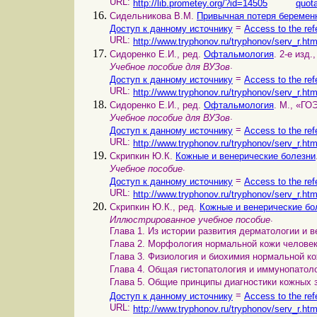
URL:
http://lib.prometey.org/?id=14505
quota
Сидельникова В.М.
Привычная потеря беремен
=
Доступ к данному источнику
Access to the ref
URL:
http://www.tryphonov.ru/tryphonov/serv_r.ht
Сидоренко Е.И., ред.
Офтальмология
. 2-е изд
.
Учебное пособие для ВУЗов
=
Доступ к данному источнику
Access to the ref
URL:
http://www.tryphonov.ru/tryphonov/serv_r.ht
Сидоренко Е.И., ред.
Офтальмология
. М., «ГО
.
Учебное пособие для ВУЗов
=
Доступ к данному источнику
Access to the ref
URL:
http://www.tryphonov.ru/tryphonov/serv_r.ht
Скрипкин Ю.К.
Кожные и венерические болезни
.
Учебное пособие
=
Доступ к данному источнику
Access to the ref
URL:
http://www.tryphonov.ru/tryphonov/serv_r.ht
Скрипкин Ю.К., ред.
Кожные и венерические бо
.
Иллюстрированное учебное пособие
Глава 1. Из истории развития дерматологии и в
Глава 2. Морфология нормальной кожи человек
Глава 3. Физиология и биохимия нормальной ко
Глава 4. Общая гистопатология и иммунопатоло
Глава 5. Общие принципы диагностики кожных 
=
Доступ к данному источнику
Access to the ref
URL:
http://www.tryphonov.ru/tryphonov/serv_r.ht