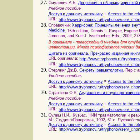
Смулевич А.Б.
Депрессия в общемедицинской 
.
Учебное пособие
=
Доступ к данному источнику
Access to the ref
URL:
http://www.tryphonov.ru/tryphonov/serv_r.ht
Справочник
Харрисона: Принципы лечения внут
Medicine
, 16th edition, Dennis L. Kasper, Eugene
Jameson, and Kurt J. Isselbacher, Eds., 2002, 27
В оригинале - превосходный учебник для сту
иллюстрации. Много психофизиологических д
Цитата из оригинала. Прекрасно изданная книга
URL оригинала:
http://www.tryphonov.ru/tryphono
URL:
http://www.tryphonov.ru/tryphonov/serv_r.ht
Стерлинг Дж.В.
Секреты ревматологии
, Пер с а
.
Учебное пособие
=
Доступ к данному источнику
Access to the ref
URL:
http://www.tryphonov.ru/tryphonov/serv_r.ht
Стратиева О.В.
Аудиология и слухопротезиров
.
Учебное пособие
=
Доступ к данному источнику
Access to the ref
URL:
http://www.tryphonov.ru/tryphonov/serv_r.ht
Сулим Н.И., Кузбас. НИИ травматологии и реа
М.: Студия «Панорама», 1992, 61 с.
Руководств
Доступ к данному источнику
=
Access to the ref
URL:
http://www.tryphonov.ru/tryphonov/serv_r.ht