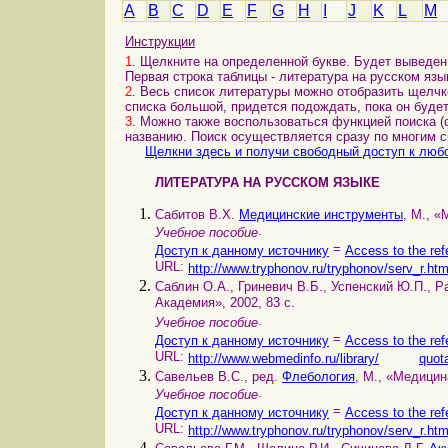
A
B
C
D
E
F
G
H
I
J
K
L
M
Инструкции
1
. Щелкните на определенной букве. Будет выведен 
Первая строка таблицы - литература на русском язы
2
. Весь список литературы можно отобразить щелчк
списка большой, придется подождать, пока он будет
3
. Можно также воспользоваться функцией поиска (с
названию. Поиск осуществляется сразу по многим 
Щелкни здесь и получи свободный доступ к любо
ЛИТЕРАТУРА НА РУССКОМ ЯЗЫКЕ
Сабитов В.Х.
Медицинские инструменты
, М., «
.
Учебное пособие
=
Доступ к данному источнику
Access to the ref
URL:
http://www.tryphonov.ru/tryphonov/serv_r.ht
Саблин О.А., Гриневич В.Б., Успенский Ю.П., Р
Академия», 2002, 83 с.
.
Учебное пособие
=
Доступ к данному источнику
Access to the ref
URL:
http://www.webmedinfo.ru/library/
quot
Савельев В.С., ред.
Флебология
, М., «Медицина
.
Учебное пособие
=
Доступ к данному источнику
Access to the ref
URL:
http://www.tryphonov.ru/tryphonov/serv_r.ht