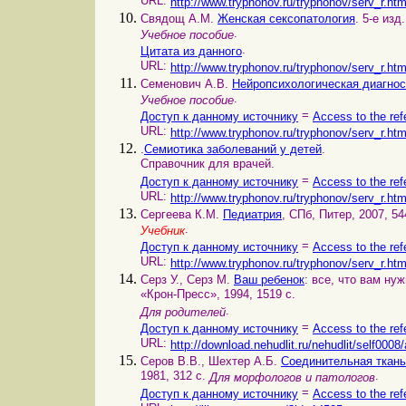
URL:
http://www.tryphonov.ru/tryphonov/serv_r.ht
Свядощ А.М.
Женская сексопатология
. 5-е изд
.
Учебное пособие
.
Цитата из данного
URL:
http://www.tryphonov.ru/tryphonov/serv_r.ht
Семенович А.В.
Нейропсихологическая диагност
.
Учебное пособие
=
Доступ к данному источнику
Access to the ref
URL:
http://www.tryphonov.ru/tryphonov/serv_r.ht
.
Семиотика заболеваний у детей
.
Справочник для врачей.
=
Доступ к данному источнику
Access to the ref
URL:
http://www.tryphonov.ru/tryphonov/serv_r.ht
Сергеева К.М.
Педиатрия
, СПб, Питер, 2007, 54
.
Учебник
=
Доступ к данному источнику
Access to the ref
URL:
http://www.tryphonov.ru/tryphonov/serv_r.ht
Серз У., Серз М.
Ваш ребенок
: все, что вам ну
«Крон-Пресс», 1994, 1519 с.
.
Для родителей
=
Доступ к данному источнику
Access to the ref
URL:
http://download.nehudlit.ru/nehudlit/self0008
Серов В.В., Шехтер А.Б.
Соединительная ткань
1981, 312 с.
.
Для морфологов и патологов
=
Доступ к данному источнику
Access to the ref