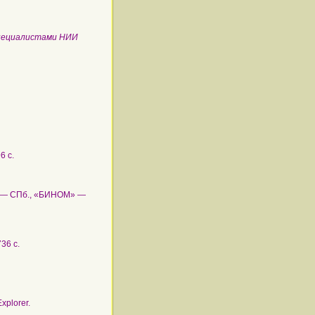
специалистами НИИ
6 с.
М.— СПб., «БИНОМ» —
36 с.
xplorer.