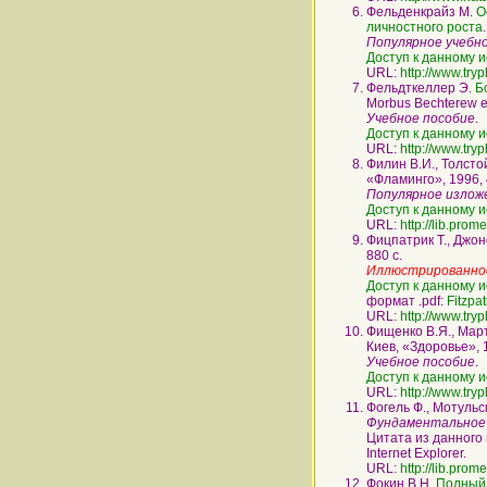
Фельденкрайз М.
О
личностного роста
Популярное учебн
Доступ к данному и
URL:
http://www.try
Фельдткеллер Э.
Б
Morbus Bechterew e.
Учебное пособие
.
Доступ к данному и
URL:
http://www.try
Филин В.И., Толсто
«Фламинго», 1996, 
Популярное изложе
Доступ к данному и
URL:
http://lib.pro
Фицпатрик Т., Джон
880 с.
Иллюстрированное
Доступ к данному и
формат .pdf:
Fitzpat
URL:
http://www.try
Фищенко В.Я., Март
Киев, «Здоровье», 1
Учебное пособие
.
Доступ к данному и
URL:
http://www.try
Фогель Ф., Мотульс
Фундаментальное р
Цитата из данного
Internet Explorer.
URL:
http://lib.pro
Фокин В.Н.
Полный 