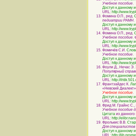
Учебное пособие
.
Доступ к данному и
URL:
http://www.try
Фомина О.П., ред.
педиатрии РАМН
.
Доступ к данному и
URL:
http://www.try
Фомина О.П., ред.
Учебное пособие.
Доступ к данному и
URL:
http://www.try
Фомичёв С.И.
Слов
Учебное пособие
.
Доступ к данному и
URL:
http://www.try
Фоули Д., Нечас Э.
Популярный справ
Доступ к данному и
URL:
http://ihtik.
Франтзайдес К.
Лап
«Невский Диалект»,
Учебное пособие
.
Доступ к данному и
URL:
http://www.try
Фрид М. Грайнс С.,
Учебное пособие д
Цитата
из данного 
URL:
http://elibr.nar
Фролькис В.В.
Стар
Для специалистов
Доступ к данному и
URL:
http://lib.pro