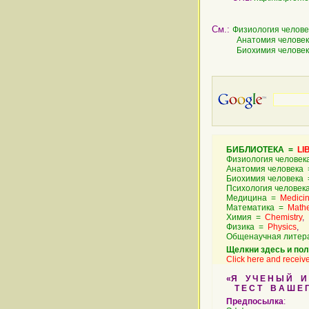
См.:
Физиология челове
Анатомия человек
Биохимия человек
БИБЛИОТЕКА =
LI
Физиология челове
Анатомия человека
Биохимия человека
Психология челове
Медицина =
Medici
Математика =
Math
Химия =
Chemistry
,
Физика =
Physics
,
Общенаучная литер
Щелкни здесь и пол
Click here and receive
«Я У Ч Е Н Ы Й И Л 
Т Е С Т В А Ш Е Г 
Предпосылка
: