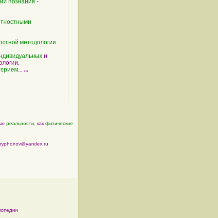
гии
познания
-
ятностными
остной методологии
ндивидуальных
и
ологии.
терием
...
...
е
реальности
, как
физические
, так и
психические
, являются по своей
сущности
вероятностны
tryphonov@yandex.ru
и
лопедии