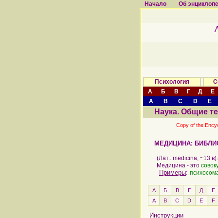
Начало
Об энциклоп
Психология
С
А
Б
В
Г
Д
Е
A
B
C
D
E
Наука. Общие т
Copy of the Ency
МЕДИЦИНА: БИБЛИ
(Лат.: medicina; ~13 в).
Медицина - это
совок
Примеры
:
психосом
А
Б
В
Г
Д
Е
A
B
C
D
E
F
Инструкции