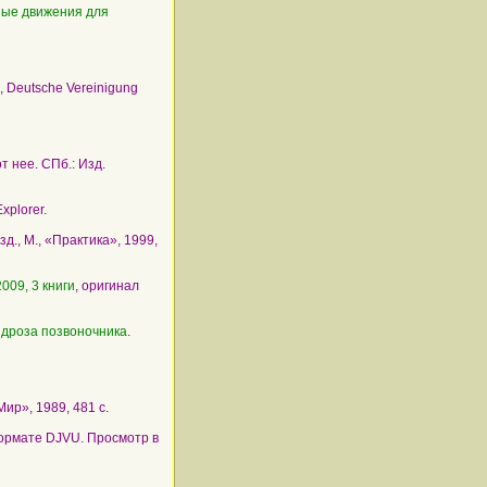
ные движения для
., Deutsche Vereinigung
т нее. СПб.: Изд.
xplorer.
изд., М., «Практика», 1999,
 2009, 3 книги
, оригинал
ндроза позвоночника
.
Мир», 1989, 481 с.
формате DJVU. Просмотр в