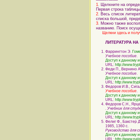
1
. Щелкните на опреде
Первая строка таблицы
2
. Весь список литер
списка большой, приде
3
. Можно также воспол
названию. Поиск осущ
Щелкни здесь и полу
ЛИТЕРАТУРА НА
Фаррингтон Э.
Гом
Учебное пособие
.
Доступ к данному и
URL:
http://www.try
Феди П., Вернино А
Учебное пособие
.
Доступ к данному и
URL:
http://www.try
Федоров И.В., Сига
Учебное пособие
.
Доступ к данному и
URL:
http://www.try
Федоров С.Н., Ярце
. Учебник для сту
Доступ к данному и
URL:
http://www.try
Фелиг Ф., Бакстер Д
1985, 1360 с.
Руководство для 
Доступ к данному и
URL:
http://www.nat