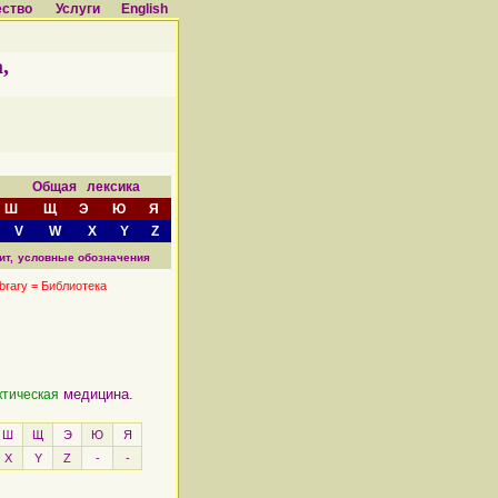
ество
Услуги
English
,
а Общая лексика
Ш
Щ
Э
Ю
Я
V
W
X
Y
Z
ит,
условные обозначения
ibrary = Библиотека
медицина.
тическая
Ш
Щ
Э
Ю
Я
X
Y
Z
-
-