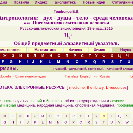
едии
Правила
Индекс
Библиотека
Новые идеи
Сотруднич
Трифонов Е.В.
Антропология: дух - душа - тело - среда человека
Пневмапсихосоматология человека
или
Русско-англо-русская энциклопедия, 18-е изд., 2015
π
ψ
σ
Общий предметный алфавитный указатель
оматология
Математика
Физика
Химия
Наук
Ж
З
И
К
Л
М
Н
О
П
Р
С
Т
У
Ф
Х
Ц
Ч
F
G
H
I
J
K
L
M
N
O
P
Q
R
S
T
U
ермины.
Русский,
английский,
греческий,
латинский алфав
↔
clopedia =
Копия энциклопедии
Translate: Englisch
Russian
L
ОТЕКА, ЭЛЕКТРОННЫЕ РЕСУРСЫ
[
medicine: the library, E-resources
]
научных
о
, об их предупреждении и
.
упность
знаний
болезнях
лечении
медицина, народная медицина, спортивная медицина,
атическая
профилак
Ж
З
И
К
Л
М
Н
О
П
Р
С
Т
У
Ф
Х
Ц
Ч
G
H
I
J
K
L
M
N
O
P
Q
R
S
T
U
V
W