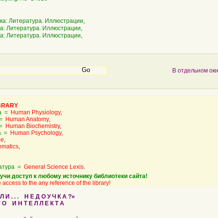
,
ка: Литература. Иллюстрации
,
а: Литература. Иллюстрации
,
а: Литература. Иллюстрации
В отдельном ок
BRARY
ка =
Human Physiology
,
 =
Human Anatomy
,
 =
Human Biochemistry
,
ка =
Human Psychology
,
ne
,
ematics
,
атура =
General Science Lexis
.
учи доступ к любому источнику библиотеки сайта!
 access to the any reference of the library!
И . . . Н Е Д О У Ч К А ?»
О И Н Т Е Л Л Е К Т А