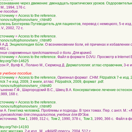
сознавание через движение: двенадцать практических уроков. Оздоровитель
. М., 1994, 176 с.
ое пособие
.
сточнику
=
Access to the reference
.
phonov.ru/tryphonov/serv_r.htm#0
quotation
олезнь Бехтерева Путеводитель для пациентов
, перевод с немецкого, 5-е изд
V., 2002, 72 с.
сточнику
=
Access to the reference
.
phonov.ru/tryphonov/serv_r.htm#0
quotation
й А.Д.
Энциклопедия боли
. О возникновении боли, её причинах и избавлении о
481 с.
ние современных представлений о боли. Для врачей
.
сточнику
=
Access to the reference
. Файл в формате DJVU. Просмотр в Internet E
metey.org/?id=14625
quotation
сон Р., Вулф К., Полано М., Сюрмонд Д.
Дерматология: атлас-справочник
, 3-е 
 учебное пособие
.
сточнику
=
Access to the reference
, Оригинал формат .CHM:
Fitzpatrick 7-е изд.
rick 7-е изд. 2009, 3 книги
, атлас:
Fitzpatrick, 2009, формат .pdf
.
phonov.ru/tryphonov/serv_r.htm#0
quotation
ыненко Г.Ф., Шаргородский В.С., Швец В.А.
Консервативное лечение остеохо
989, 168 с.
сточнику
=
Access to the reference
.
phonov.ru/tryphonov/serv_r.htm#0
quotation
ки А.
Генетика человека
. Проблемы и подходы. В трех томах. Пер. с англ. М.: «
уководство для специалистов, учебник для ВУЗов
.
 источника:
Том 1
, 1989, 312 с,
Том 2
, 1990, 378 с,
Том 3
, 1990, 366 с. Файл в 
metey.org/?id=14193
quotation
курс массажа
. 2-е изд., М., «ФАИР-пресс», 2004, 512 с.