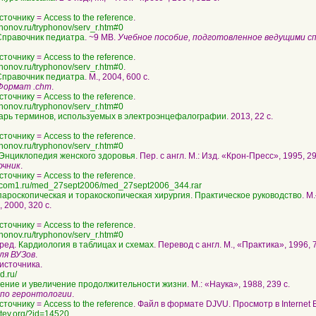
сточнику
=
Access to the reference
.
phonov.ru/tryphonov/serv_r.htm#0
quotation
Справочник педиатра
. ~9 MB.
Учебное пособие, подготовленное ведущими 
сточнику
=
Access to the reference
.
phonov.ru/tryphonov/serv_r.htm#0
.
quotation
Справочник педиатра
. М., 2004, 600 с.
 Формат .chm
.
сточнику
=
Access to the reference
.
phonov.ru/tryphonov/serv_r.htm#0
quotation
арь терминов, используемых в электроэнцефалографии
. 2013, 22 с.
сточнику
=
Access to the reference
.
phonov.ru/tryphonov/serv_r.htm#0
quotation
Энциклопедия женского здоровья
. Пер. с англ. М.: Изд. «Крон-Пресс», 1995, 29
очник
.
сточнику
=
Access to the reference
.
501.com1.ru/med_27sept2006/med_27sept2006_344.rar
quotation
ароскопическая и торакоскопическая хирургия. Практическое руководство
. 
 2000, 320 с.
сточнику
=
Access to the reference
.
phonov.ru/tryphonov/serv_r.htm#0
quotation
 ред.
Кардиология в таблицах и схемах
. Перевод с англ. М., «Практика», 1996, 7
ля ВУЗов
.
источника.
od.ru/
quotation
ение и увеличение продолжительности жизни
. М.: «Наука», 1988, 239 с.
 по геронтологии
.
сточнику
=
Access to the reference
. Файл в формате DJVU. Просмотр в Internet E
metey.org/?id=14520
quotation