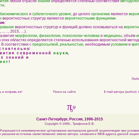
вития
любой отрасли
знаний
определяется степенью соответствия
методоло
сти
.
биохимического
и
субклеточного
уровня
, до целого
организма
являются
веро
и
вероятностных структур являются
вероятностными функциями
.
вие
:
дование
вероятностных структур и функций должно основываться на
вероятн
..., ..., 2015, …).
развития
морфологии
,
физиологии
,
психологии
человека
и
медицины
, объём
и
 этих областях определяется степенью использования вероятностной метод
: В соответствии с
предпосылкой
,
реальностью
, необходимым
условием
и
кри
т о я т е л ь н о:
 в и т и я с о в р е м е н н о й
н а у к и
,
 х з н а н и й и
е к т
!
Любы
 и исправь ее!
Поиск на сайте
E-mail автора (author):
π
ψ
σ
Санкт-Петербург, Россия, 1996-2015
Copyright © 1996-,
Трифонов Е.В.
Разрешается некоммерческое цитирование материалов данной энциклопедии при услови
о указания источника заимствования: имени автора, названия и WEB-адреcа данной энцик