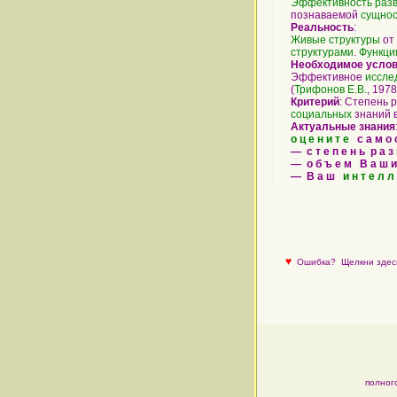
Эффективность
раз
познаваемой
сущно
Реальность
:
Живые
структуры
от
структурами
.
Функци
Необходимое усло
Эффективное
иссле
(
Трифонов Е.В.
, 1978,
Критерий
: Степень 
социальных
знаний в
Актуальные знания
о ц е н и т е
с а м о с 
— с т е п е н ь р а з
— о б ъ е м В а ш и
— В а ш
и н т е л л 
♥
Ошибка?
Щелкни здесь
полног