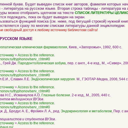
ленной букве. Будет выведен список книг авторов, фамилия которых нач
 - литература на русском языке. Вторая строка таблицы - литература на
атуры можно отобразить щелчком на тексте
СПИСОК ЛИТЕРАТУРЫ ЦЕЛИК
тся подождать, пока он будет выведен на экран.
ьзоваться функцией поиска (см. ниже, под бегущей строкой) нужной книг
ествляется сразу по многим спискам литературы данной энциклопедии.
чи свободный доступ к любому источнику библиотеки сайта!
 РУССКОМ ЯЗЫКЕ
еопатическая клиническая фармакология
, Киев., «Запорожье», 1992, 600 c.
сточнику
=
Access to the reference
.
phonov.ru/tryphonov/serv_r.htm#0
quotation
., Грей Дж.
Пародонтологическая азбука
, пер. с англ., 4-е изд., М., «Сивер», 20
сточнику
=
Access to the reference
.
phonov.ru/tryphonov/serv_r.htm#0
quotation
л Е.И., Славин Л.Е.
Эндоскопическая хирургия
. М., ГЭОТАР-Медиа, 2006, 544 с
сточнику
=
Access to the reference
.
phonov.ru/tryphonov/serv_r.htm#0
quotation
ва Н.С., Исманкулов А.О.
Глазные болезни
. 2-е изд., М., 2005, 440 с.
дентов медицинских ВУЗов
.
сточнику
=
Access to the reference
.
phonov.ru/tryphonov/serv_r.htm#0
quotation
ж. Д., Бродус А. Е., Фромен Л. А., ред.
Эндокринология и метаболизм
, Пер. с а
специалистов и студентов ВУЗов
.
сточнику
=
Access to the reference
.
ahaus.ru/
quotation