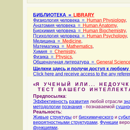
БИБЛИОТЕКА =
LIBRARY
Физиология человека =
Human Physiology
,
Анатомия человека =
Human Anatomy
,
Биохимия человека =
Human Biochemistry
,
Психология человека =
Human Psychology
,
Медицина =
Medicine
,
Математика =
Mathematics
,
Химия =
Chemistry
,
Физика =
Physics
,
Общенаучная литература =
General Science
Щелкни здесь и получи доступ к любому 
Click here and receive access to the any referen
«Я У Ч Е Н Ы Й И Л И . . . Н Е Д О У Ч К
Т Е С Т В А Ш Е Г О И Н Т Е Л Л Е К Т 
Предпосылка
:
Эффективность
развития
любой отрасли
зн
методологии
познания
- познаваемой
сущно
Реальность
:
Живые
структуры
от
биохимического
и
субк
вероятностными структурами
.
Функции
веро
функциями
.