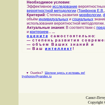
Необходимое условие
:
Эффективное
исследование
вероятностных 
вероятностной методологии
(
Трифонов Е.В.
Критерий
: Степень развития
морфологии
,
ф
объём
индивидуальных
и
социальных
знаний
использования вероятностной методологии.
Актуальные знания
: В соответствии с
пред
и
критерием
...
...
о ц е н и т е
с а м о с т о я т е л ь н о:
— с т е п е н ь р а з в и т и я с о в р е м 
— о б ъ е м В а ш и х з н а н и й и
— В а ш
и н т е л л е к т
!
♥
Ошибка?
Щелкни здесь и исправь ее!
tryphonov@yandex.ru
Санкт-Петер
Copyright 