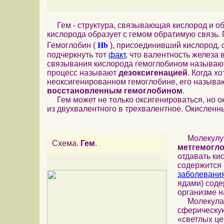
Гем - структура, связывающая кислород и о
кислорода образует с гемом обратимую связь. 
Hb
Гемоглобин (
), присоединивший кислород,
подчеркнуть тот
факт
, что валентность железа
связывания кислорода гемоглобином называю
процесс называют
дезоксигенацией
. Когда х
неоксигенированном гемоглобине, его назыв
восстановленным гемоглобином
.
Гем может не только оксигенироваться, но о
из двухвалентного в трехвалентное. Окислен
Молекулу о
Схема.
Гем
.
метгемогл
отдавать ки
содержится
заболевани
ядами) соде
организме 
Молекула г
сферическ
«светлых це