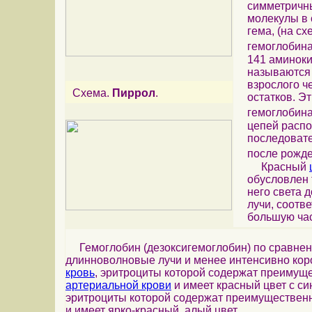
симметричн
молекулы в
гема, (на с
гемоглобина
141 аминоки
называютс
взрослого ч
Схема.
Пиррол
.
остатков. Э
гемоглобина
цепей расп
последовате
после рожд
Красный
обусловлен 
него света 
лучи, соотв
большую час
Гемоглобин (дезоксигемоглобин) по сравнен
длинноволновые лучи и менее интенсивно коро
кровь
, эритроциты которой содержат преимущ
артериальной крови
и имеет красный цвет с си
эритроциты которой содержат преимущественн
и имеет ярко-красный, алый цвет.