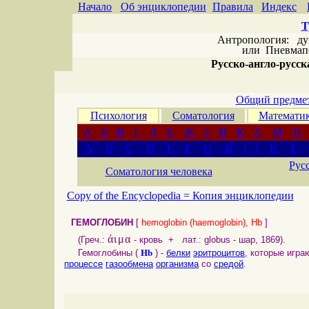
Начало
Об энциклопедии
Правила
Индекс
Т
Антропология: дух 
или
Пневмапс
Русско-англо-русска
Общий предмет
Психология
Соматология
Математи
А
Б
В
Г
Д
Е
Ж
З
И
К
Л
М
Н
A
B
C
D
E
F
G
H
I
J
K
L
Рус
Соматология человека
Copy of the Encyclopedia =
Копия энциклопедии
ГЕМОГЛОБИН
[
hemoglobin (haemoglobin), Hb
]
άιμα
(Греч.:
- кровь + лат.: globus - шар, 1869).
Hb
Гемоглобины (
) -
белки
эритроцитов
, которые игр
процессе
газообмена
организма
со
средой
.