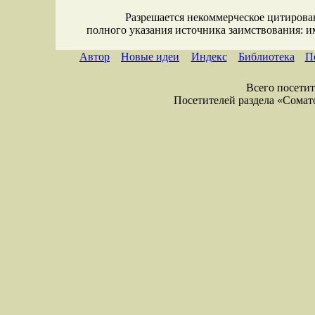
Разрешается некоммерческое цитирова
полного указания источника заимствования: 
Автор
Новые идеи
Индекс
Библиотека
П
Всего посетите
Посетителей раздела «Соматол