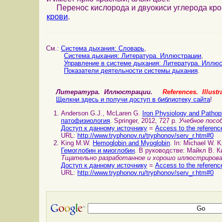
Перенос кислорода и двуокиси углерода кр
крови
.
См.:
Система дыхания: Cловарь
,
Система дыхания: Литература. Иллюстрации
,
Управление в системе дыхания: Литература. Иллю
Показатели деятельности системы дыхания
.
Литература. Иллюстрации.
References. Illustr
Щелкни здесь и получи доступ в библиотеку сайта
!
Anderson G.J., McLaren G.
Iron Physiology and Patho
патофизиология
. Springer, 2012, 727 p.
Учебное посо
Доступ к данному источнику
=
Access to the referenc
URL:
http://www.tryphonov.ru/tryphonov/serv_r.htm#0
King M.W.
Hemoglobin and Myoglobin
. In: Michael W. 
Гемоглобин и миоглобин
. В руководстве: Майкл В. 
Тщательно разработанное и хорошо иллюстрирова
Доступ к данному источнику
=
Access to the referenc
URL:
http://www.tryphonov.ru/tryphonov/serv_r.htm#0