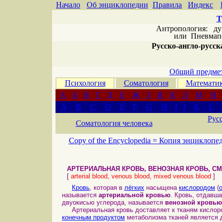
Начало
Об энциклопедии
Правила
Индекс
Т
Антропология: дух 
или
Пневмапс
Русско-англо-русска
Общий предмет
Психология
Соматология
Математи
А
Б
В
Г
Д
Е
Ж
З
И
К
Л
М
Н
A
B
C
D
E
F
G
H
I
J
K
L
Рус
Соматология человека
Copy of the Encyclopedia =
Копия энциклопе
АРТЕРИАЛЬНАЯ КРОВЬ, ВЕНОЗНАЯ КРОВЬ, С
[
arterial blood, venous blood, mixed venous blood
]
Кровь
, которая в
лёгких
насыщена
кислородом
(
называется
артериальной кровью
. Кровь, отдавш
двуокисью углерода, называется
венозной кровью
Артериальная кровь доставляет к тканям кислор
конечным продуктом
метаболизма тканей является 