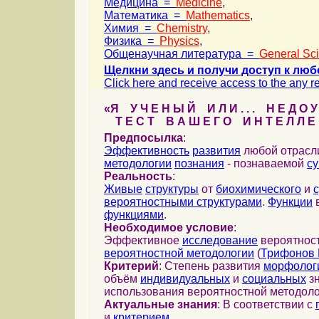
Медицина =
Medicine
,
Математика =
Mathematics
,
Химия =
Chemistry
,
Физика =
Physics
,
Общенаучная литература =
General Sc
Щелкни здесь и получи доступ к люб
Click here and receive access to the any ref
«Я У Ч Е Н Ы Й И Л И . . . Н Е Д О У
Т Е С Т В А Ш Е Г О И Н Т Е Л Л Е 
Предпосылка
:
Эффективность
развития
любой отрас
методологии
познания
- познаваемой
с
Реальность
:
Живые
структуры
от
биохимического
и
вероятностными структурами
.
Функции
в
функциями
.
Необходимое условие
:
Эффективное
исследование
вероятност
вероятностной методологии
(
Трифонов 
Критерий
: Степень развития
морфолог
объём
индивидуальных
и
социальных
зн
использования вероятностной методоло
Актуальные знания
: В соответствии с
и
критерием
...
...