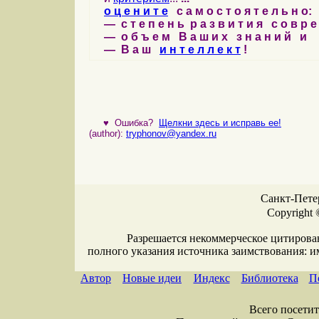
о ц е н и т е
с а м о с т о я т е л ь н о:
— с т е п е н ь р а з в и т и я с о в р 
— о б ъ е м В а ш и х з н а н и й и
— В а ш
и н т е л л е к т
!
♥
Ошибка?
Щелкни здесь и исправь ее!
(author):
tryphonov@yandex.ru
Санкт-Петер
Copyright 
Разрешается некоммерческое цитирова
полного указания источника заимствования: 
Автор
Новые идеи
Индекс
Библиотека
П
Всего посетите