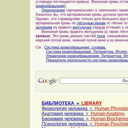
углерода поглощается кровью. Венозная кровь оттек
кровообращения
).
Определения
«артериальная» и «венозная» прим
Казалось бы, что артериальная кровь должна проте
Однако, это справедливо только для большого кру
артериальная кровь по
лёгочным венам
от лёгких о
артериям
из правого
желудочка
сердца оттекает к л
Венозная кровь правого желудочка (а также лёгоч
кровью
. Это кровь разных частей
тела
, смешивающ
верхней полой вене, нижней полой вене и из венечн
См.:
Система кровообращения: словарь
,
Система кровообращения: Литература. Иллюс
Управление кровообращением: Литература. И
Показатели деятельности системы кровообра
БИБЛИОТЕКА =
LIBRARY
Физиология человека =
Human Physiol
Анатомия человека =
Human Anatomy
,
Биохимия человека =
Human Biochemis
Психология человека =
Human Psychol