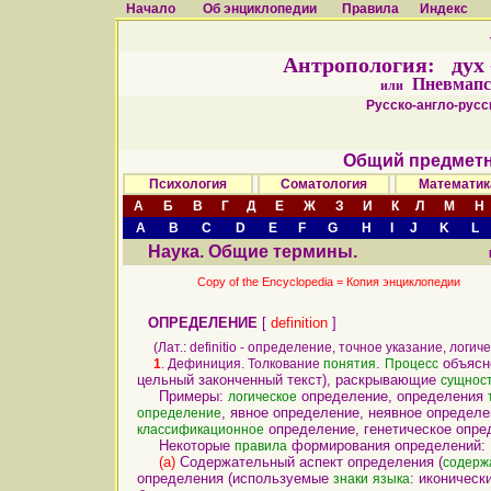
Начало
Об энциклопедии
Правила
Индекс
Антропология: дух - 
Пневмапс
или
Русско-англо-русск
Общий предметн
Психология
Соматология
Математик
А
Б
В
Г
Д
Е
Ж
З
И
К
Л
М
Н
A
B
C
D
E
F
G
H
I
J
K
L
Наука. Общие термины.
Copy of the Encyclopedia =
Копия энциклопедии
ОПРЕДЕЛЕНИЕ
[
definition
]
(Лат.: definitio - определение, точное указание, логич
.
объясн
1
. Дефиниция. Толкование
понятия
Процесс
цельный законченный текст), раскрывающие
сущнос
Примеры:
определение, определения
логическое
, явное определение, неявное определ
определение
определение, генетическое опре
классификационное
Некоторые
формирования определений:
правила
(а)
Содержательный аспект определения (
содерж
определения (используемые
: иконическ
знаки
языка