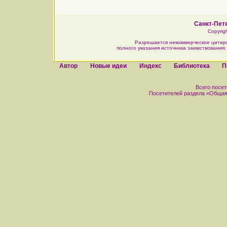
Санкт-Пете
Copyrig
Разрешается некоммерческое цитир
полного указания источника заимствования
Автор
Новые идеи
Индекс
Библиотека
П
Всего посети
Посетителей раздела «Общая ле