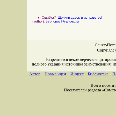
♥
Ошибка?
Щелкни здесь и исправь ее!
(author):
tryphonov@yandex.ru
Санкт-Петер
Copyright 
Разрешается некоммерческое цитирова
полного указания источника заимствования: 
Автор
Новые идеи
Индекс
Библиотека
П
Всего посетите
Посетителей раздела «Соматол