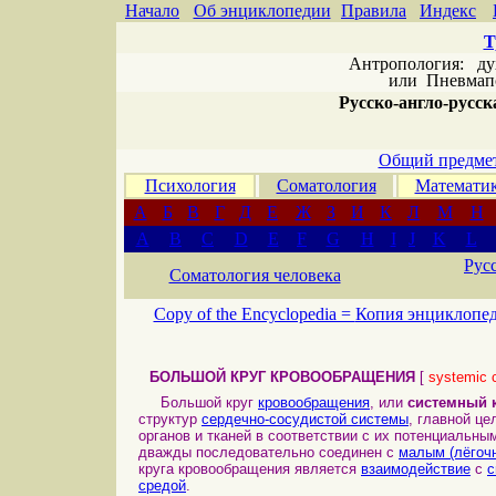
Начало
Об энциклопедии
Правила
Индекс
Т
Антропология: дух 
или
Пневмапс
Русско-англо-русска
Общий предмет
Психология
Соматология
Математи
А
Б
В
Г
Д
Е
Ж
З
И
К
Л
М
Н
A
B
C
D
E
F
G
H
I
J
K
L
Рус
Соматология человека
Copy of the Encyclopedia =
Копия энциклопе
БОЛЬШОЙ КРУГ КРОВООБРАЩЕНИЯ
[
systemic c
Большой круг
кровообращения
, или
системный 
структур
сердечно-сосудистой системы
, главной ц
органов и тканей в соответствии с их потенциальн
дважды последовательно соединен с
малым (лёгоч
круга кровообращения является
взаимодействие
с
с
средой
.