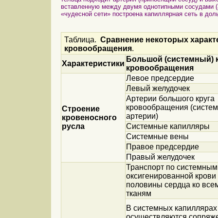
вставленную между двумя однотипными сосудами (а
«чудесной сети» построена капиллярная сеть в доль
Таблица.
Сравнение некоторых характе
кровообращения
.
Большой (системный) 
Характеристики
кровообращения
Левое предсердие
Левый желудочек
Артерии большого круга
кровообращения (систе
Строение
артерии)
кровеносного
русла
Системные капилляры
Системные вены
Правое предсердие
Правый желудочек
Транспорт по системным
оксигенированной крови 
половины сердца ко все
тканям
В системных капиллярах
осуществляются сопряж