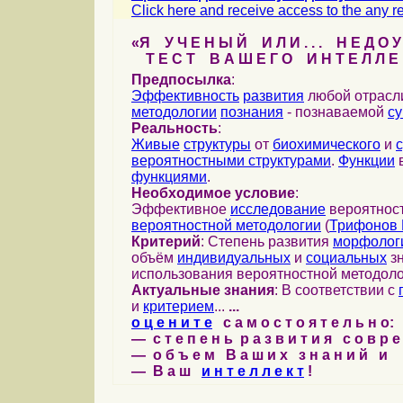
Click here and receive access to the any ref
«Я У Ч Е Н Ы Й И Л И . . . Н Е Д О У
Т Е С Т В А Ш Е Г О И Н Т Е Л Л Е 
Предпосылка
:
Эффективность
развития
любой отрас
методологии
познания
- познаваемой
с
Реальность
:
Живые
структуры
от
биохимического
и
вероятностными структурами
.
Функции
в
функциями
.
Необходимое условие
:
Эффективное
исследование
вероятност
вероятностной методологии
(
Трифонов 
Критерий
: Степень развития
морфолог
объём
индивидуальных
и
социальных
зн
использования вероятностной методоло
Актуальные знания
: В соответствии с
и
критерием
...
...
о ц е н и т е
с а м о с т о я т е л ь н о:
— с т е п е н ь р а з в и т и я с о в р 
— о б ъ е м В а ш и х з н а н и й и
— В а ш
и н т е л л е к т
!