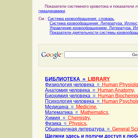
Показатели системного кровотока и показатели лё
гемадинамики
.
См.:
Система кровообращения: словарь
,
Система кровообращения: Литература. Иллюс
Управление кровообращением: Литература. И
Показатели деятельности системы кровообра
БИБЛИОТЕКА =
LIBRARY
Физиология человека =
Human Physiol
Анатомия человека =
Human Anatomy
,
Биохимия человека =
Human Biochemis
Психология человека =
Human Psychol
Медицина =
Medicine
,
Математика =
Mathematics
,
Химия =
Chemistry
,
Физика =
Physics
,
Общенаучная литература =
General Sc
Щелкни здесь и получи доступ к люб