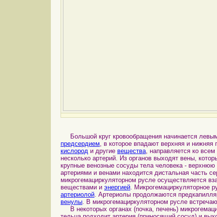
Большой круг кровообращения начинается левы
предсердием
, в которое впадают верхняя и нижняя
кислород
и другие
вещества
, направляется ко всем
несколько артерий. Из органов выходят вены, котор
крупные венозные сосуды тела человека - верхню
артериями и венами находится дистальная часть с
микрогемациркуляторном русле осуществляется в
веществами и
энергией
. Микрогемациркуляторное р
артериолой
. Артериолы продолжаются предкапилл
венулы
. В микрогемациркуляторном русле встреча
В некоторых органах (почка, печень) микрогемацир
тельца подходит артерия (приносящий сосуд) и вых