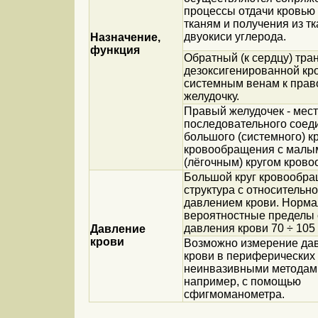
процессы отдачи кровью
тканям и получения из т
двуокиси углерода.
Назначение,
функция
Обратный (к сердцу) тра
дезоксигенированной кр
системным венам к прав
желудочку.
Правый желудочек - мест
последовательного соед
большого (системного) к
кровообращения с малы
(лёгочным) кругом кров
Большой круг кровообра
структура с относительн
давлением крови. Норм
вероятностные пределы 
давления крови 70 ÷ 105
Давление
крови
Возможно измерение да
крови в периферических
неинвазивными методам
например, с помощью
сфигмоманометра.