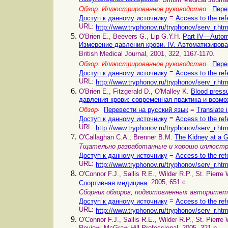
.
Обзор. Иллюстрированное руководство
Пере
=
Доступ к данному источнику
Access to the ref
URL:
http://www.tryphonov.ru/tryphonov/serv_r.ht
O'Brien E., Beevers G., Lip G.Y.H.
Part IV—Autom
Измерение давления крови. IV. Автоматизиров
British Medical Journal, 2001, 322, 1167-1170.
.
Обзор. Иллюстрированное руководство
Пере
=
Доступ к данному источнику
Access to the ref
URL:
http://www.tryphonov.ru/tryphonov/serv_r.ht
O'Brien E., Fitzgerald D., O'Malley K.
Blood press
давления крови: современная практика и возм
.
Обзор
Перевести на русский язык
=
Translate 
=
Доступ к данному источнику
Access to the ref
URL:
http://www.tryphonov.ru/tryphonov/serv_r.ht
O'Callaghan C.A., Brenner B.M.
The Kidney at a 
Тщательно разработанные и хорошо иллюстр
=
Доступ к данному источнику
Access to the ref
URL:
http://www.tryphonov.ru/tryphonov/serv_r.ht
O'Connor F.J., Sallis R.E., Wilder R.P., St. Pierre
. 2005, 651 с.
Спортивная медицина
Сборник обзоров, подготовленных авторите
=
Доступ к данному источнику
Access to the ref
URL:
http://www.tryphonov.ru/tryphonov/serv_r.ht
O'Connor F.J., Sallis R.E., Wilder R.P., St. Pierre