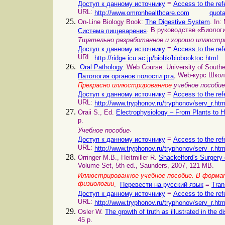
=
Доступ к данному источнику
Access to the ref
URL:
http://www.omronhealthcare.com
quota
On-Line Biology Book:
The Digestive System
. In:
. В руководстве «Биолог
Система пищеварения
Тщательно разработанное и хорошо иллюстри
=
Доступ к данному источнику
Access to the ref
URL:
http://ridge.icu.ac.jp/biobk/biobooktoc.html
Oral Pathology
. Web Course. University of Souther
, Web-курс Шко
Патология органов полости рта
Прекрасно иллюстрированное
учебное пособие
=
Доступ к данному источнику
Access to the ref
URL:
http://www.tryphonov.ru/tryphonov/serv_r.ht
Oraii S., Ed.
Electrophysiology – From Plants to
p.
.
Учебное пособие
=
Доступ к данному источнику
Access to the ref
URL:
http://www.tryphonov.ru/tryphonov/serv_r.ht
Orringer M.B., Heitmiller R.
Shackelford's Surgery
Volume Set, 5th ed., Saunders, 2007, 121 MB.
Иллюстрированное учебное пособие. В форма
физиологии
.
Перевести на русский язык
=
Tran
=
Доступ к данному источнику
Access to the ref
URL:
http://www.tryphonov.ru/tryphonov/serv_r.ht
Osler W.
The growth of truth as illustrated in the d
45 p.