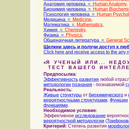
Анатомия человека =
Human Anatomy
,
Биохимия человека =
Human Biochemis
Психология человека =
Human Psycho
Медицина =
Medicine
,
Математика =
Mathematics
,
Химия =
Chemistry
,
Физика =
Physics
,
Общенаучная литература =
General Sc
Щелкни здесь и получи доступ к лю
Click here and receive access to the any re
«Я У Ч Е Н Ы Й И Л И . . . Н Е Д О У
Т Е С Т В А Ш Е Г О И Н Т Е Л Л Е
Предпосылка
:
Эффективность
развития
любой отрас
методологии
познания
- познаваемой
с
Реальность
:
Живые
структуры
от
биохимического
и
вероятностными структурами
.
Функции
функциями
.
Необходимое условие
:
Эффективное
исследование
вероятнос
вероятностной методологии
(
Трифонов 
Критерий
: Степень развития
морфоло