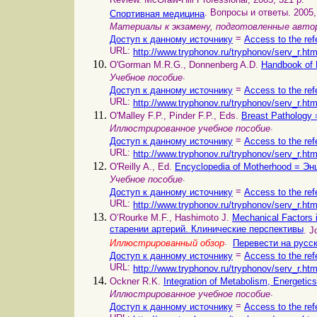
Review. McGraw-Hill Professional, 2005, 321 p.
. Вопросы и ответы. 2005,
Спортивная медицина
Материалы к экзамену, подготовленные авт
=
Доступ к данному источнику
Access to the ref
URL:
http://www.tryphonov.ru/tryphonov/serv_r.ht
O'Gorman M.R.G., Donnenberg A.D.
Handbook of
.
Учебное пособие
=
Доступ к данному источнику
Access to the ref
URL:
http://www.tryphonov.ru/tryphonov/serv_r.ht
O'Malley F.P., Pinder F.P., Eds.
Breast Pathology
.
Иллюстрированное учебное пособие
=
Доступ к данному источнику
Access to the ref
URL:
http://www.tryphonov.ru/tryphonov/serv_r.ht
O'Reilly A., Ed.
Encyclopedia of Motherhood = Э
.
Учебное пособие
=
Доступ к данному источнику
Access to the ref
URL:
http://www.tryphonov.ru/tryphonov/serv_r.ht
O’Rourke M.F., Hashimoto J.
Mechanical Factors 
старении артерий. Клинические перспективы
. J
.
Иллюстрированный обзор
Перевести на русс
=
Доступ к данному источнику
Access to the ref
URL:
http://www.tryphonov.ru/tryphonov/serv_r.ht
Ockner R.K.
Integration of Metabolism, Energetic
.
Иллюстрированное учебное пособие
=
Доступ к данному источнику
Access to the ref