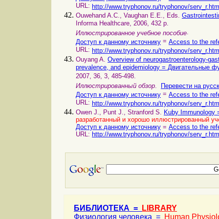
URL:
http://www.tryphonov.ru/tryphonov/serv_r.ht
Ouwehand A.C., Vaughan E.E., Eds.
Gastrointes
Informa Healthcare, 2006, 432 p.
.
Иллюстрированное учебное пособие
=
Доступ к данному источнику
Access to the ref
URL:
http://www.tryphonov.ru/tryphonov/serv_r.ht
Ouyang A.
Overview of neurogastroenterology-gastro
prevalence, and epidemiology = Двигательные 
2007, 36, 3, 485-498.
Иллюстрированный обзор
.
Перевести на русс
=
Доступ к данному источнику
Access to the ref
URL:
http://www.tryphonov.ru/tryphonov/serv_r.ht
Owen J., Punt J., Stranford S.
Kuby Immunology 
разработанный и хорошо иллюстрированный уч
Доступ к данному источнику
=
Access to the ref
URL:
http://www.tryphonov.ru/tryphonov/serv_r.ht
БИБЛИОТЕКА =
LIBRARY
Физиология человека =
Human Physiol