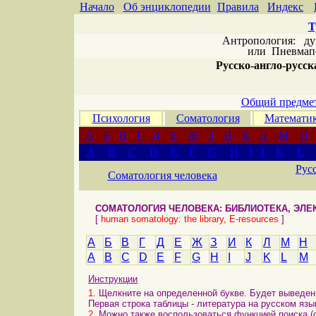
Начало
Об энциклопедии
Правила
Индекс
Т
Антропология: дух 
или
Пневмапс
Русско-англо-русска
Общий предмет
Психология
Соматология
Математи
А
Б
В
Г
Д
Е
Ж
З
И
К
Л
М
Н
A
B
C
D
E
F
G
H
I
J
K
L
Рус
Соматология человека
СОМАТОЛОГИЯ ЧЕЛОВЕКА: БИБЛИОТЕКА, ЭЛ
[
human somatology: the library, E-resources
]
А
Б
В
Г
Д
Е
Ж
З
И
К
Л
М
Н
A
B
C
D
E
F
G
H
I
J
K
L
M
Инструкции
1
. Щелкните на определенной букве. Будет выведен 
Первая строка таблицы - литература на русском язы
2
. Можно также воспользоваться функцией поиска (с