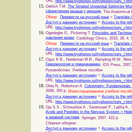
URL:
http://www.tryphonov.ru/tryphonov/serv_r.ht
Oelrich T.M.
The Striated Urogenital Sphincter 
сфинктерная мышца у женщин
, The Anatomical 
.
Обзор
Перевести на русский язык
=
Translate 
=
Доступ к данному источнику
Access to the ref
URL:
http://www.tryphonov.ru/tryphonov/serv_r.ht
Ogedegbe G., Pickering T.
Principles and Techni
давления крови
, Cardiology Clinics, 2010, 28, 4,
.
Обзор
Перевести на русский язык
=
Translate 
=
Доступ к данному источнику
Access to the ref
URL:
http://www.tryphonov.ru/tryphonov/serv_r.ht
Oguz K.B., Hardeman M.R., Rampling M.W., Meis
Гемореология и гемадинамика
. IOS Press, 2007,
.
Руководство. Учебное пособие
=
Доступ к данному источнику
Access to the ref
URL:
http://www.tryphonov.ru/tryphonov/serv_r.ht
Ohta N., Robertson A.
Colorimetry: Fundamentals
2006, 350 p.
Иллюстрированное учебное пособ
=
Доступ к данному источнику
Access to the ref
URL:
http://www.tryphonov.ru/tryphonov/serv_r.ht
Oja S.S., Schousboe A., Saransaari P., Lajtha A.,
Acids and Peptides in the Nervous System = Н
в нервной системе
. Springer, 2007, 422 p.
.
Сборник обзоров
=
Доступ к данному источнику
Access to the ref