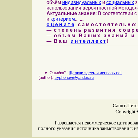
объём
индивидуальных
и
социальных
з
использования вероятностной методол
Актуальные знания
: В соответствии с
и
критерием
...
...
о ц е н и т е
с а м о с т о я т е л ь н о:
— с т е п е н ь р а з в и т и я с о в р
— о б ъ е м В а ш и х з н а н и й и
— В а ш
и н т е л л е к т
!
♥
Ошибка?
Щелкни здесь и исправь ее!
(author):
tryphonov@yandex.ru
Санкт-Петер
Copyright 
Разрешается некоммерческое цитирова
полного указания источника заимствования: 