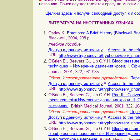
названию. Поиск осуществляется сразу по многим 
Щелкни здесь и получи свободный доступ к любо
ЛИТЕРАТУРА НА ИНОСТРАННЫХ ЯЗЫКАХ
Oatley K.
Emotions: A Brief History (Blackwell Br
Blackwell, 2004, 208 p.
.
Учебное пособие
=
Доступ к данному источнику
Access to the ref
URL:
http://www.tryphonov.ru/tryphonov/serv_r.ht
O'Brien E., Beevers G., Lip G.Y.H.
Blood pressure
techniques = Измерение давления крови. I. С
Journal, 2001, 322, 981-985.
.
Обзор. Иллюстрированное руководство
Пере
=
Доступ к данному источнику
Access to the ref
URL:
http://www.tryphonov.ru/tryphonov/serv_r.ht
O'Brien E., Beevers G., Lip G.Y.H.
Part II—Conven
measurement = Измерение давления крови. II. 
измерения
. British Medical Journal, 2001, 322, 1
.
Обзор. Иллюстрированное руководство
Пере
=
Доступ к данному источнику
Access to the ref
URL:
http://www.tryphonov.ru/tryphonov/serv_r.ht
O'Brien E., Beevers G., Lip G.Y.H.
Blood pressur
blood pressure measurement = Измерение давле
Амбулаторное измерение
. British Medical Journa