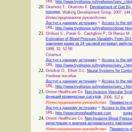
URL:
http://www.tryphonov.ru/tryphonov/serv_r.ht
Okamoto T., Okamoto K.
Development of Gait B
походки
. Walking Development Group, 2007, 144 
.
Иллюстрированное руководство
=
Доступ к данному источнику
Access to the ref
URL:
http://www.tryphonov.ru/tryphonov/donat.htm
Omboni S., Parati G., Castiglioni P., Di Rienzo M
Estimation of Blood Pressure Variability From 2
давления крови за 24 часовой интервал амбула
1998, 32, 52-58.
.
Статья
=
Доступ к данному источнику
Access to the ref
URL:
http://www.tryphonov.ru/tryphonov/serv_r.ht
Omidvar O., Elliott D.L.
Neural Systems for Contr
.
Учебное пособие
=
Доступ к данному источнику
Access to the ref
URL:
http://www.tryphonov.ru/tryphonov/serv_r.ht
Omron Healthcare Co.
Non-invasive Vascular Sc
функций кровеносных сосудов
. 2006, 112 p.
.
Иллюстрированное руководство
Перевести н
=
Доступ к данному источнику
Access to the ref
URL:
http://www.omronhealthcare.com
quota
Omron Healthcare Co.
Non-Invasive Blood Pres
регистрации и анализа артериального давления
.
Иллюстрированное руководство
Перевести н