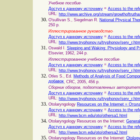
.
Учебное пособие
=
Доступ к данному источнику
Access to the ref
URL:
http://www.archive.org/stream/growthoftrut
O'sullivan S., Siegelman R.
National Physical Th
250 p.
.
Иллюстрированное руководство
=
Доступ к данному источнику
Access to the ref
URL:
http://www.tryphonov.ru/tryphonov/serv_r.ht
Oswald I.
Sleeping and Waking: Physiology and 
Elsevier, 1962, 244 p.
.
Иллюстрированное учебное пособие
=
Доступ к данному источнику
Access to the ref
URL:
http://www.tryphonov.ru/tryphonov/serv_r.ht
Otles S., Ed.
Methods of Analysis of Food Comp
добавок
, CRC, 2005, 456 p.
Сборник обзоров, подготовленных авторите
=
Доступ к данному источнику
Access to the ref
URL:
http://www.tryphonov.ru/tryphonov/serv_r.ht
Otolaryngology
Resources on the Internet = Ото
=
Доступ к данному источнику
Access to the ref
URL:
http://www.bcm.edu/oto/othersa1.html
Otolaryngology Resources on the Internet:
Genera
=
Доступ к данному источнику
Access to the ref
URL:
http://www.bcm.edu/oto/othersa2.html
Otolaryngology Resources on the Internet:
Otolog