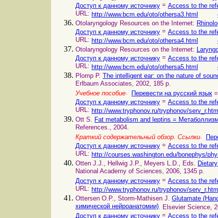
=
Доступ к данному источнику
Access to the ref
URL:
http://www.bcm.edu/oto/othersa3.html
Otolaryngology Resources on the Internet:
Rhinol
=
Доступ к данному источнику
Access to the ref
URL:
http://www.bcm.edu/oto/othersa4.html
Otolaryngology Resources on the Internet:
Laryng
=
Доступ к данному источнику
Access to the ref
URL:
http://www.bcm.edu/oto/othersa5.html
Plomp P.
The intelligent ear: on the nature of s
Erlbaum Associates, 2002, 185 p.
.
Учебное пособие
Перевести на русский язык
=
=
Доступ к данному источнику
Access to the ref
URL:
http://www.tryphonov.ru/tryphonov/serv_r.ht
Ott S.
Fat metabolism and leptins = Метаболлиз
References., 2004.
.
Краткий содержательный обзор. Ссылки
Пер
=
Доступ к данному источнику
Access to the ref
URL:
http://courses.washington.edu/bonephys/phys
Otten J.J., Hellwig J.P., Meyers L.D., Eds.
Dietary
National Academy of Sciences, 2006, 1345 p.
=
Доступ к данному источнику
Access to the ref
URL:
http://www.tryphonov.ru/tryphonov/serv_r.ht
Ottersen O.P., Storm-Mathisen J.
Glutamate (Han
химической нейроанатомии)
. Elsevier Science, 
=
Доступ к данному источнику
Access to the ref