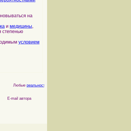
сновываться на
ка
и
медицины
,
я степенью
бходимым
условием
Любые
реальности
, как
физические
, так и
психические
, являются 
 автора