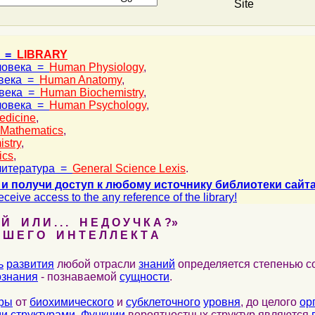
Site
А =
LIBRARY
ловека =
Human Physiology
,
овека =
Human Anatomy
,
овека =
Human Biochemistry
,
ловека =
Human Psychology
,
edicine
,
Mathematics
,
stry
,
ics
,
литература =
General Science Lexis
.
и получи доступ к любому источнику библиотеки сайта
eceive access to the any reference of the library!
 И Л И . . . Н Е Д О У Ч К А ?»
 Е Г О И Н Т Е Л Л Е К Т А
ь
развития
любой отрасли
знаний
определяется степенью с
ознания
- познаваемой
сущности
.
уры
от
биохимического
и
субклеточного
уровня
, до целого
ор
и структурами
.
Функции
вероятностных структур являются