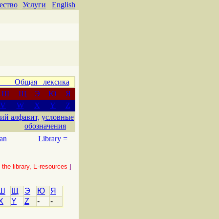
ество
Услуги
English
 Общая лексика
Ш
Щ
Э
Ю
Я
V
W
X
Y
Z
ий алфавит,
условные
обозначения
an
Library =
he library, E-resources
]
Ш
Щ
Э
Ю
Я
X
Y
Z
-
-