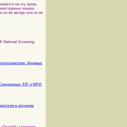
инается на эту букву.
 иностранных языках.
и по её автору или по её
UK National Screening
= Антропометрия. Индивид
 = Синхронные ЭЭГ и МРИ.
биологии в изучении
. Churchill Livingstone,