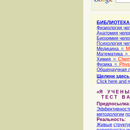
БИБЛИОТЕК
Физиология че
Анатомия чел
Биохимия чел
Психология че
Медицина =
M
Математика =
Химия =
Chemi
Физика =
Phys
Общенаучная 
Щелкни здесь 
Click here and r
«Я У Ч Е Н Ы Й
Т Е С Т В А Ш
Предпосылка
:
Эффективност
методологии
п
Реальность
:
Живые
структ
вероятностным