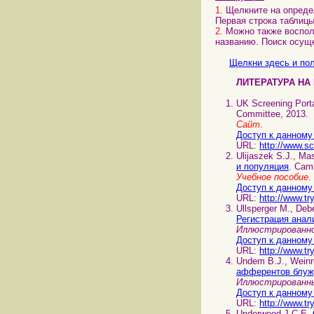
1
. Щелкните на опреде
Первая строка таблицы
2
. Можно также воспол
названию. Поиск осущ
Щелкни здесь и пол
ЛИТЕРАТУРА НА
UK Screening Port
Committee, 2013.
Сайт
.
Доступ к данному
URL:
http://www.s
Ulijaszek S.J., Ma
и популяция
. Camb
Учебное пособие
Доступ к данному
URL:
http://www.tr
Ullsperger M., Deb
Регистрация анал
Иллюстрированно
Доступ к данному
URL:
http://www.t
Undem B.J., Weinr
афферентов блуж
Иллюстрированн
Доступ к данному
URL:
http://www.tr
Underwood J.C.E.