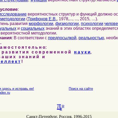
условие
:
исследование
вероятностных структур и функций должно о
 методологии
(
Трифонов Е.В.
, 1978,..., ..., 2015, …).
епень развития
морфологии
,
физиологии
,
психологии
челове
уальных
и
социальных
знаний в этих областях определяетс
 вероятностной методологии.
нания
: В соответствии с
предпосылкой
,
реальностью
, нео
..
 м о с т о я т е л ь н о:
 р а з в и т и я с о в р е м е н н о й
н а у к и
,
а ш и х з н а н и й и
 е л л е к т
!
 здесь и исправь ее!
Поиск на сайте
E-mail
dex.ru
π
ψ
σ
Санкт-Петербург, Россия, 1996-2015