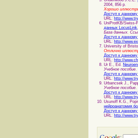
2004, 856 p.
Хорошо иллюстри
Доступ к данному
URL:
http://www.tr
UniProtKB/Swiss-
данных LocusLink,
База данных. Ссы
Доступ к данному
URL:
http://www.ex
University of Brist
Отлично иллюстр
Доступ к данному
URL:
http://www.c
Ur E., Ed.
Neuroen
Учебное пособие
.
Доступ к данному
URL:
http://www.tr
Urbancsek J., Pap
Учебное пособие
.
Доступ к данному
URL:
http://www.tr
Usunoff K.G., Popr
нейроанатомия б
Доступ к данному
URL:
http://www.tr