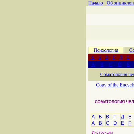
Начало
Об энциклоп
Психология
Со
А
Б
В
Г
Д
Е
A
B
C
D
E
Соматология че
Copy of the Encycl
СОМАТОЛОГИЯ ЧЕЛ
А
Б
В
Г
Д
Е
A
B
C
D
E
F
Инструкции