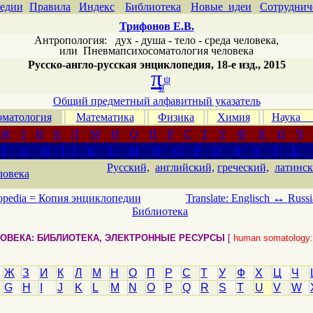
едии
Правила
Индекс
Библиотека
Новые идеи
Сотруднич
Трифонов Е.В.
Антропология: дух - душа - тело - среда человека,
или
Пневмапсихосоматология человека
Русско-англо-русская энциклопедия, 18-е изд., 2015
π
ψ
σ
Общий предметный алфавитный указатель
матология
Математика
Физика
Химия
Наука
Ж
З
И
К
Л
М
Н
О
П
Р
С
Т
У
Ф
Х
Ц
Ч
F
G
H
I
J
K
L
M
N
O
P
Q
R
S
T
U
Русский,
английский,
греческий,
латинск
ловека
↔
opedia =
Копия энциклопедии
Translate: Englisch
Russi
Библиотека
ОВЕКА: БИБЛИОТЕКА, ЭЛЕКТРОННЫЕ РЕСУРСЫ
[
human somatology: t
Ж
З
И
К
Л
М
Н
О
П
Р
С
Т
У
Ф
Х
Ц
Ч
G
H
I
J
K
L
M
N
O
P
Q
R
S
T
U
V
W