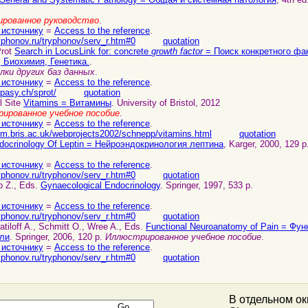
рованное руководство
.
 источнику
=
Access to the reference
.
yphonov.ru/tryphonov/serv_r.htm#0
quotation
Prot
Search in LocusLink for: concrete
growth factor
= Поиск конкретного фак
 Биохимия, Генетика.
.
лки других баз данных
.
 источнику
=
Access to the reference
.
pasy.ch/sprot/
quotation
ol Site
Vitamins = Витамины
. University of Bristol, 2012
ированное учебное пособие
.
 источнику
=
Access to the reference
.
hm.bris.ac.uk/webprojects2002/schnepp/vitamins.html
quotation
docrinology Of Leptin = Нейроэндокринология лептина
, Karger, 2000, 129 p
 источнику
=
Access to the reference
.
yphonov.ru/tryphonov/serv_r.htm#0
quotation
p Z., Eds.
Gynaecological Endocrinology
. Springer, 1997, 533 p.
 источнику
=
Access to the reference
.
yphonov.ru/tryphonov/serv_r.htm#0
quotation
atiloff A., Schmitt O., Wree A., Eds.
Functional Neuroanatomy of Pain = Фу
оли
. Springer, 2006, 120 p.
Иллюстрированное учебное пособие
.
 источнику
=
Access to the reference
.
yphonov.ru/tryphonov/serv_r.htm#0
quotation
В отдельном о