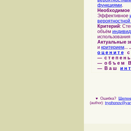
функциями
.
Необходимое 
Эффективное
вероятностной
Критерий
: Ст
объём
индивид
использования
Актуальные з
и
критерием
...
.
о ц е н и т е
с а
— с т е п е н ь
— о б ъ е м В 
— В а ш
и н т
♥
Ошибка?
Щелкни
(author):
tryphonov@yan