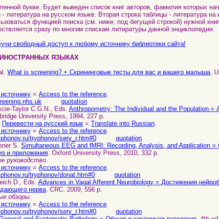
ленной букве. Будет выведен список книг авторов, фамилия которых нач
 - литература на русском языке. Вторая строка таблицы - литература на
ьзоваться функцией поиска (см. ниже, под бегущей строкой) нужной книг
ествляется сразу по многим спискам литературы данной энциклопедии.
учи свободный доступ к любому источнику библиотеки сайта!
 ИНОСТРАННЫХ ЯЗЫКАХ
al.
What is screening? + Скрининговыe тесты для вас и вашего мaлышa
, 
 источнику
=
Access to the reference
.
creening.nhs.uk
quotation
scie-Taylor C.G.N., Eds.
Anthropometry: The Individual and the Population 
ridge University Press, 1994, 227 p.
.
Перевести на русский язык
=
Translate into Russian
.
 источнику
=
Access to the reference
.
yphonov.ru/tryphonov/serv_r.htm#0
quotation
ener S.
Simultaneous EEG and fMRI: Recording, Analysis, and Application
из и приложения
. Oxford University Press, 2010, 332 p.
е руководство
.
 источнику
=
Access to the reference
.
ryphonov.ru/tryphonov/donat.htm#0
quotation
eich D., Eds.
Advances in Vagal Afferent Neurobiology = Достижения нейро
дающего нерва
. CRC, 2009, 556 p.
ые обзоры
.
 источнику
=
Access to the reference
.
yphonov.ru/tryphonov/serv_r.htm#0
quotation
General and Systematic Pathology = Общая и системная патология
, 4th ed