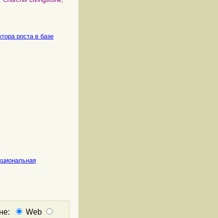
тора роста в базе
.
нкциональная
кне:
Web