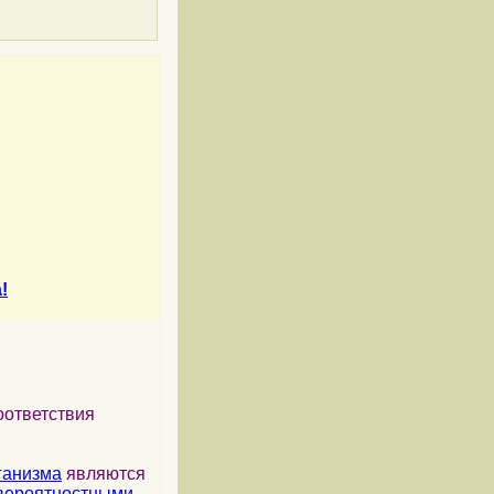
!
оответствия
ганизма
являются
вероятностными