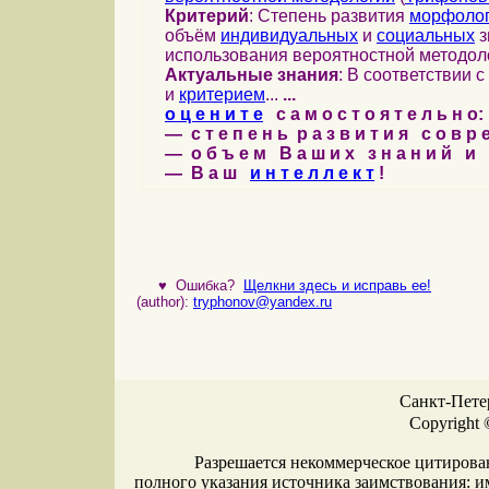
Критерий
: Степень развития
морфоло
объём
индивидуальных
и
социальных
з
использования вероятностной методол
Актуальные знания
: В соответствии с
и
критерием
...
...
о ц е н и т е
с а м о с т о я т е л ь н о:
— с т е п е н ь р а з в и т и я с о в р
— о б ъ е м В а ш и х з н а н и й и
— В а ш
и н т е л л е к т
!
♥
Ошибка?
Щелкни здесь и исправь ее!
(author):
tryphonov@yandex.ru
Санкт-Петер
Copyright 
Разрешается некоммерческое цитирова
полного указания источника заимствования: 