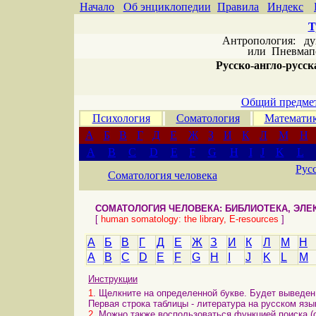
Начало
Об энциклопедии
Правила
Индекс
Т
Антропология: дух 
или
Пневмапс
Русско-англо-русска
Общий предмет
Психология
Соматология
Математи
А
Б
В
Г
Д
Е
Ж
З
И
К
Л
М
Н
A
B
C
D
E
F
G
H
I
J
K
L
Рус
Соматология человека
СОМАТОЛОГИЯ ЧЕЛОВЕКА: БИБЛИОТЕКА, ЭЛ
[
human somatology: the library, E-resources
]
А
Б
В
Г
Д
Е
Ж
З
И
К
Л
М
Н
A
B
C
D
E
F
G
H
I
J
K
L
M
Инструкции
1
. Щелкните на определенной букве. Будет выведен 
Первая строка таблицы - литература на русском язы
2
. Можно также воспользоваться функцией поиска (с