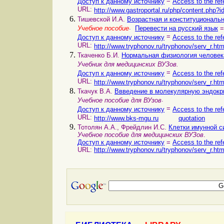
=
Доступ к данному источнику
Access to the ref
URL:
http://www.gastroportal.ru/php/content.php?
Тишевской И.А.
Возрастная и конституциональ
.
Учебное пособие
Перевести на русский язык
=
=
Доступ к данному источнику
Access to the ref
URL:
http://www.tryphonov.ru/tryphonov/serv_r.ht
Ткаченко Б.И.
Нормальная физиология человек
Учебник для медицинских ВУЗов.
=
Доступ к данному источнику
Access to the ref
URL:
http://www.tryphonov.ru/tryphonov/serv_r.ht
Ткачук В.А.
Ввведение в молекулярную эндокр
.
Учебное пособие для ВУзов
=
Доступ к данному источнику
Access to the ref
URL:
http://www.bks-mgu.ru
quotation
Тотолян А.А., Фрейдлин И.С.
Клетки имунной 
Учебное пособие для медицинских ВУЗов
.
Доступ к данному источнику
=
Access to the ref
URL:
http://www.tryphonov.ru/tryphonov/serv_r.ht