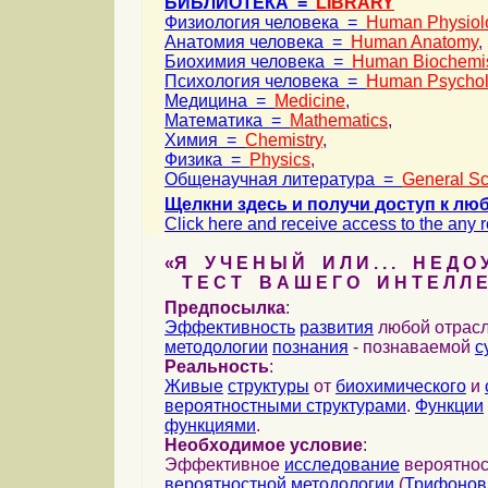
БИБЛИОТЕКА =
LIBRARY
Физиология человека =
Human Physiol
Анатомия человека =
Human Anatomy
,
Биохимия человека =
Human Biochemis
Психология человека =
Human Psycho
Медицина =
Medicine
,
Математика =
Mathematics
,
Химия =
Chemistry
,
Физика =
Physics
,
Общенаучная литература =
General Sc
Щелкни здесь и получи доступ к лю
Click here and receive access to the any re
«Я У Ч Е Н Ы Й И Л И . . . Н Е Д О У
Т Е С Т В А Ш Е Г О И Н Т Е Л Л Е
Предпосылка
:
Эффективность
развития
любой отрас
методологии
познания
- познаваемой
с
Реальность
:
Живые
структуры
от
биохимического
и
вероятностными структурами
.
Функции
функциями
.
Необходимое условие
:
Эффективное
исследование
вероятнос
вероятностной методологии
(
Трифонов 