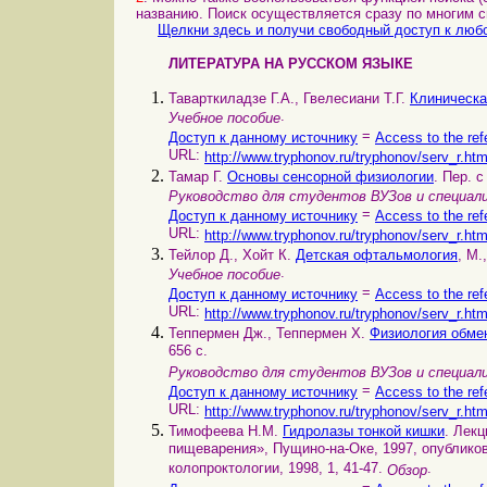
названию. Поиск осуществляется сразу по многим 
Щелкни здесь и получи свободный доступ к любо
ЛИТЕРАТУРА НА РУССКОМ ЯЗЫКЕ
Таварткиладзе Г.А., Гвелесиани Т.Г.
Клиническа
.
Учебное пособие
=
Доступ к данному источнику
Access to the ref
URL:
http://www.tryphonov.ru/tryphonov/serv_r.ht
Тамар Г.
Основы сенсорной физиологии
. Пер. с
Руководство для студентов ВУЗов и специал
=
Доступ к данному источнику
Access to the ref
URL:
http://www.tryphonov.ru/tryphonov/serv_r.ht
Тейлор Д., Хойт К.
Детская офтальмология
, М.
.
Учебное пособие
=
Доступ к данному источнику
Access to the ref
URL:
http://www.tryphonov.ru/tryphonov/serv_r.ht
Теппермен Дж., Теппермен Х.
Физиология обме
656 с.
Руководство для студентов ВУЗов и специал
=
Доступ к данному источнику
Access to the ref
URL:
http://www.tryphonov.ru/tryphonov/serv_r.ht
Тимофеева Н.М.
Гидролазы тонкой кишки
. Лек
пищеварения», Пущино-на-Оке, 1997, опубликов
колопроктологии, 1998, 1, 41-47.
.
Обзор