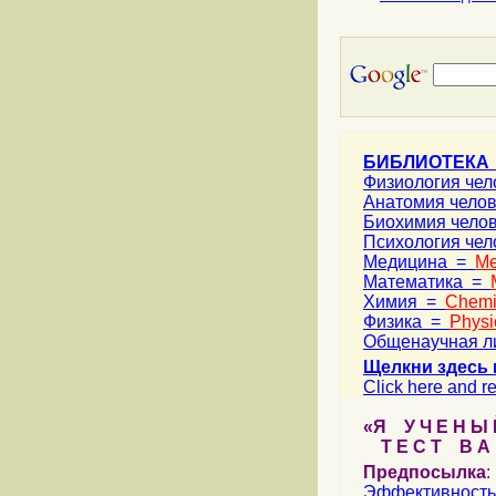
БИБЛИОТЕКА
Физиология че
Анатомия чело
Биохимия чело
Психология че
Медицина =
Me
Математика =
Химия =
Chemi
Физика =
Physi
Общенаучная л
Щелкни здесь 
Click here and re
«Я У Ч Е Н Ы Й
Т Е С Т В А Ш
Предпосылка
:
Эффективность