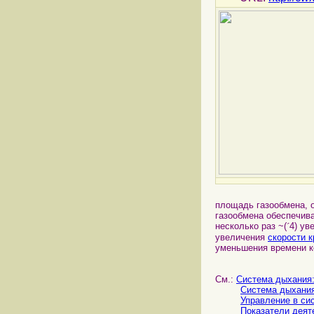
площадь газообмена, 
газообмена обеспечив
несколько раз ~(
´
4) ув
увеличения
скорости к
уменьшения времени ко
См.:
Система дыхания
Система дыхания
Управление в си
Показатели деят