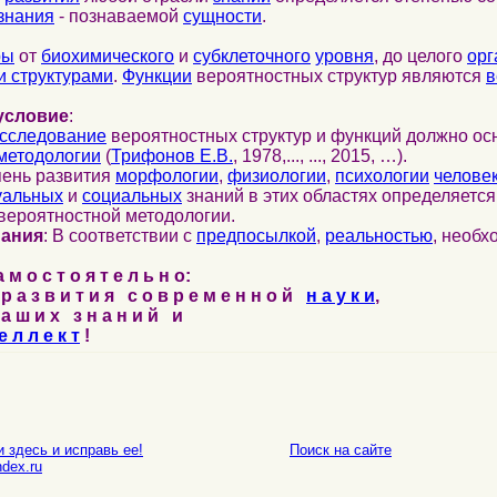
знания
- познаваемой
сущности
.
ры
от
биохимического
и
субклеточного
уровня
, до целого
орг
 структурами
.
Функции
вероятностных структур являются
в
условие
:
сследование
вероятностных структур и функций должно ос
методологии
(
Трифонов Е.В.
, 1978,..., ..., 2015, …).
пень развития
морфологии
,
физиологии
,
психологии
челове
уальных
и
социальных
знаний в этих областях определяетс
вероятностной методологии.
нания
: В соответствии с
предпосылкой
,
реальностью
, необ
м о с т о я т е л ь н о:
р а з в и т и я с о в р е м е н н о й
н а у к и
,
а ш и х з н а н и й и
е л л е к т
!
 здесь и исправь ее!
Поиск на сайте
E-mail
dex.ru