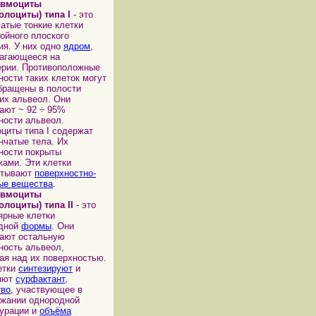
евмоциты
олоциты) типа I
- это
атые тонкие клетки
ойного плоского
ия. У них одно
ядром
,
агающееся на
рии. Противоположные
ности таких клеток могут
бращены в полости
их альвеол. Они
ают ~ 92 ÷ 95%
ности альвеол.
циты типа I содержат
нчатые тела. Их
ности покрыты
ками. Эти клетки
атывают
поверхностно-
ые вещества
.
евмоциты
олоциты) типа II
- это
ярные клетки
идной
формы
. Они
ают остальную
ность альвеол,
ая над их поверхностью.
етки
синтезируют
и
яют
сурфактант
,
тво
, участвующее в
жании однородной
урации и
объёма