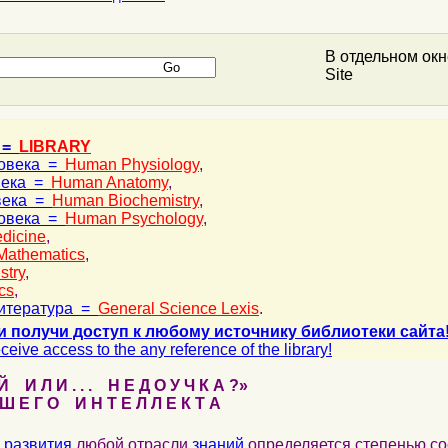
В отдельном ок
Site
 =
LIBRARY
ловека =
Human Physiology
,
века =
Human Anatomy
,
века =
Human Biochemistry
,
ловека =
Human Psychology
,
dicine
,
Mathematics
,
stry
,
cs
,
итература =
General Science Lexis
.
и получи доступ к любому источнику библиотеки сайта
ceive access to the any reference of the library!
 И Л И . . . Н Е Д О У Ч К А ?»
 Е Г О И Н Т Е Л Л Е К Т А
развития
любой отрасли
знаний
определяется степенью со