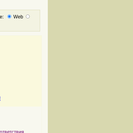
не:
Web
!
ответствия