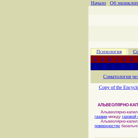
Начало
Об энциклоп
Психология
Со
А
Б
В
Г
Д
Е
A
B
C
D
E
Соматология че
Copy of the Encycl
АЛЬВЕОЛЯРНО-КА
Альвеолярно-капилл
газами
между
газовой
Альвеолярно-капилля
поверхностях
базально