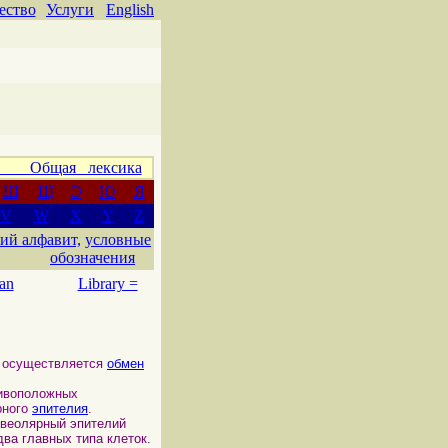
ество
Услуги
English
 Общая лексика
Ш
Щ
Э
Ю
Я
V
W
X
Y
Z
ий алфавит,
условные
обозначения
an
Library =
ю осуществляется
обмен
тивоположных
рного
эпителия
.
олярный эпителий
два главных типа клеток.