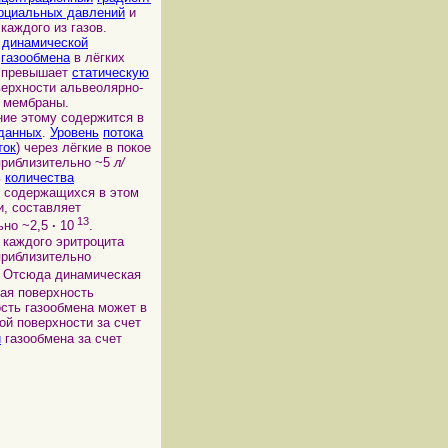
рциальных давлений
и
 каждого из газов.
ь
динамической
и
газообмена
в лёгких
о превышает
статическую
ерхности альвеолярно-
 мембраны.
ие этому содержится в
данных
.
Уровень
потока
ток
) через лёгкие в покое
приблизительно ~5
л/
ь
количества
, содержащихся в этом
и, составляет
13
ьно ~2,5
·
10
.
 каждого эритроцита
приблизительно
. Отсюда динамическая
шая поверхность
ость газообмена может в
ой поверхности за счет
и
газообмена за счет