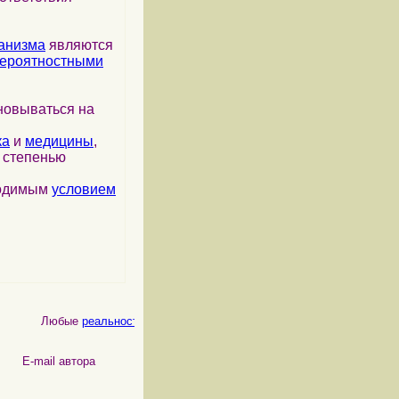
анизма
являются
ероятностными
новываться на
ка
и
медицины
,
я степенью
ходимым
условием
Любые
реальности
, как
физические
, так и
психические
, являются 
 автора