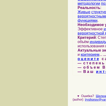
методологии
по
Реальность
:
Живые
структу
вероятностными
функциями
.
Необходимое 
Эффективное
и
вероятностной 
Критерий
: Сте
объём
индивид
использования 
Актуальные з
и
критерием
...
...
о ц е н и т е
с а 
— с т е п е н ь 
— о б ъ е м В 
— В а ш
и н т 
♥
Ошибка?
Щелкни
(author):
tryphonov@yan