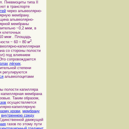
л. Пневмоциты типа II
уют в транспорте
тей
через альвеолярно-
ярную мембрану.
на альвеолярно-
ярной мембраны
зительно ~0,2
мкм
, в
и клеточных
10
мкм
. Площадь
2
ности ~ 60 ÷ 80
м
.
олярно-капиллярная
на со стороны полости
л) под влиянием
 Это сопровождается
олах
лёгких
.
чительной степени
я регулируются
ся
альвеолоцитами
 полости капилляра
-капиллярная мембрана
ровью. Таким образом,
зов
осуществляется
олярно-капиллярную
лазму крови
,
мембрану
и
внутреннюю среду
 Единственной движущей
ния
газов по этому пути
нцентрационный
градиент