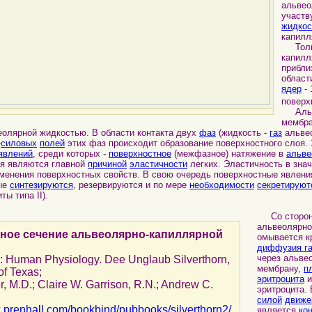
альвео
участв
жидкос
капилл
Толщи
капилл
прибли
област
ядер
- 
поверх
Альве
мембра
еолярной жидкостью. В области контакта двух
фаз
(жидкость -
газ
альвео
-
силовых
полей
этих фаз происходит образование поверхностного слоя.
явлений
, среди которых -
поверхностное
(межфазное) натяжение в
альве
я являются главной
причиной
эластичности
легких. Эластичность в зна
менения поверхностных свойств. В свою очередь поверхностные явлени
рые
синтезируются
, резервируются и по мере
необходимости
секретируют
ы типа II).
Со стороны
альвеолярно
ное сечение альвеолярно-капиллярной
омывается к
диффузия га
через альве
: Human Physiology. Dee Unglaub Silverthorn,
мембрану,
п
of Texas;
эритроцита
 M.D.; Claire W. Garrison, R.N.; Andrew C.
эритроцита.
силой
движе
x.prenhall.com/bookbind/pubbooks/silverthorn2/
является
ко