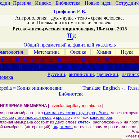
едии
Правила
Индекс
Библиотека
Новые идеи
Сотруднич
Трифонов Е.В.
Антропология: дух - душа - тело - среда человека,
или
Пневмапсихосоматология человека
Русско-англо-русская энциклопедия, 18-е изд., 2015
π
ψ
σ
Общий предметный алфавитный указатель
матология
Математика
Физика
Химия
Наука
Ж
З
И
К
Л
М
Н
О
П
Р
С
Т
У
Ф
Х
Ц
Ч
F
G
H
I
J
K
L
M
N
O
P
Q
R
S
T
U
Русский,
английский,
греческий,
латинск
ловека
↔
opedia =
Копия энциклопедии
Translate: Englisch
Russi
Библиотека
ПИЛЛЯРНАЯ МЕМБРАНА
[
alveolar-capillary membrane
]
ярная мембрана - это
гистологическая
структура
лёгких
, через котору
 смесью
лёгочных ацинусов
и
кровью
лёгочных
капилляров
.
рная мембрана состоит из двух слоев
клеток
, расположенных на про
й мембраны (интерстиций):
эндотелия
легочных капилляров и альвеоля
Альве
имеет 