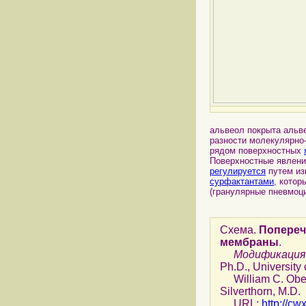
альвеол покрыта альв
разности молекулярно
рядом поверхностных
Поверхностные явлени
регулируется
путем из
сурфактантами
, кото
(гранулярные пневмоцит
Схема.
Попереч
мембраны
.
Модификация
Ph.D., University 
William C. Ober,
Silverthorn, M.D.
URL:
http://cw