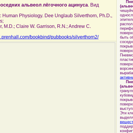
Пн
соседних альвеол лёгочного ацинуса
. Вид
(альве
чешуйч
односл
: Human Physiology. Dee Unglaub Silverthorn, Ph.D.,
эпител
s;
распол
 M.D.; Claire W. Garrison, R.N.; Andrew C.
перифе
поверх
x.prenhall.com/bookbind/pubbooks/silverthorn2/
быть о
соседн
покрыв
поверх
Пневмо
пласти
поверх
ворсин
выраб
активн
Пн
(альве
гранул
кубов
покрыв
поверх
выступ
Эти кл
выдел
вещес
поддер
конфиг