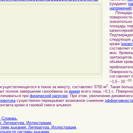
(градиент
па
напряжений
)
Площад
поверхност
значительн
площадь пов
капиллярной
Подтвержден
следующих
крови (
крово
составляет 
мин
. Уровен
эритроцитов
объёме кров
приблизител
Поверхность
составляет 
–10
~1,5
·
10
2
осуществляющегося в покое за минуту, составляет 3750
м
. Такая боль
ает полное завершение газообмена за
время
всего лишь ~0,1
с
. Поверхн
еличиваться при
физической нагрузке
. При этом, увеличение динамическ
ровотока
существенно перекрывает возможное снижение
эффективност
нтакта крови и газовой смеси альвеол.
: Cловарь
,
: Литература. Иллюстрации
,
стеме дыхания: Литература. Иллюстрации
,
ельности системы дыхания
.