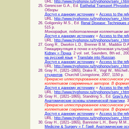
URL:
http://www.tryphonov.ru/tryphonov/serv_r.ht
Gerencser G.A., Ed.
Epithelial Transport Physio
Обзоры
Доступ к данному источнику
=
Access to the ref
URL:
http://www.tryphonov.ru/tryphonov/serv_r.ht
Goligorsky M.S., Ed.
Renal Disease: Techniques
515 p.
Монография, подготовленная коллективом а
Доступ к данному источнику
=
Access to the ref
URL:
http://www.tryphonov.ru/tryphonov/serv_r.ht
Gong R., Dworkin L.D., Brenner B.M., Maddox D.A. 
Гемациркуляция в почке и клубочковая ультрафи
Kidney = Почка
. 2 vol. set, Saunders, 8th ed., 20
на русский язык
=
Translate into Russian
.
Доступ к данному источнику
=
Access to the ref
URL:
http://www.tryphonov.ru/tryphonov/serv_r.ht
Gray H., (1821–1865), Drake R., Vogl W., Mitchell
студентов
. Churchill Livingstone, 2007, 1150 p.
Прекрасно иллюстрированное классическое уче
коллективом современных авторов. В форма
Доступ к данному источнику
=
Access to the ref
URL:
http://www.tryphonov.ru/tryphonov/serv_r.ht
Gray H., (1821–1865), Standring S., Ed.
Gray's An
Анатомические основы клинической практики
. 
Прекрасно иллюстрированное классическое уче
коллективом современных авторов. В форма
Доступ к данному источнику
=
Access to the ref
URL:
http://www.tryphonov.ru/tryphonov/serv_r.ht
Gray H., (1821–1865), Bannister L.H., Berry M.M.,
Medicine & Surgery = Г. Грей: Анатомические о