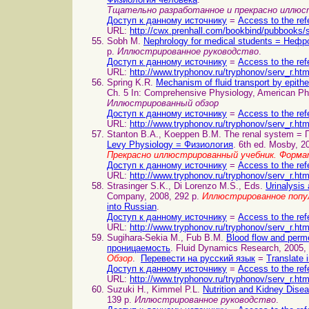
Тщательно разработанное и прекрасно иллюст
Доступ к данному источнику
=
Access to the ref
URL:
http://cwx.prenhall.com/bookbind/pubbooks/s
Sobh M.
Nephrology for medical students = Неф
p.
Иллюстрированное руководство
.
Доступ к данному источнику
=
Access to the ref
URL:
http://www.tryphonov.ru/tryphonov/serv_r.ht
Spring K.R.
Mechanism of fluid transport by epi
Ch. 5 In: Comprehensive Physiology, American Phy
Иллюстрированный обзор
Доступ к данному источнику
=
Access to the ref
URL:
http://www.tryphonov.ru/tryphonov/serv_r.ht
Stanton B.A., Koeppen B.M. The renal system = 
Levy Physiology = Физиология
. 6th ed. Mosby, 2
Прекрасно иллюстрированный учебник. Форм
Доступ к данному источнику
=
Access to the ref
URL:
http://www.tryphonov.ru/tryphonov/serv_r.ht
Strasinger S.K., Di Lorenzo M.S., Eds.
Urinalysi
Company, 2008, 292 p.
Иллюстрированное попул
into Russian
.
Доступ к данному источнику
=
Access to the ref
URL:
http://www.tryphonov.ru/tryphonov/serv_r.ht
Sugihara-Sekia M., Fub B.M.
Blood flow and perm
проницаемость
. Fluid Dynamics Research, 2005,
Обзор
.
Перевести на русский язык
=
Translate 
Доступ к данному источнику
=
Access to the ref
URL:
http://www.tryphonov.ru/tryphonov/serv_r.ht
Suzuki H., Kimmel P.L.
Nutrition and Kidney Dis
139 p.
Иллюстрированное руководство
.