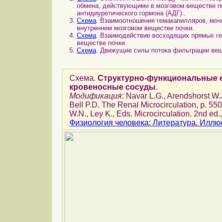
обмена, действующими в мозговом веществе по
антидиуретического гормона (АДГ)..
Схема
. Взаимоотношения гемакапилляров, моч
внутреннем мозговом веществе почки.
Схема
. Взаимодействие восходящих прямых ге
веществе почки.
Схема
. Движущие силы потока фильтрации вещ
Схема.
Структурно-функциональные е
кровеносные сосуды
.
Модификация
: Navar L.G., Arendshorst W.J
Bell P.D. The Renal Microcirculation, p. 550
W.N., Ley K., Eds. Microcirculation. 2nd ed
Физиология человека: Литература. Иллю