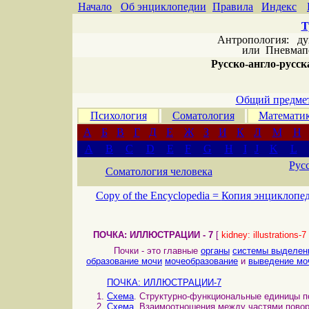
Начало
Об энциклопедии
Правила
Индекс
Т
Антропология: дух 
или
Пневмапс
Русско-англо-русска
Общий предмет
Психология
Соматология
Математи
А
Б
В
Г
Д
Е
Ж
З
И
К
Л
М
Н
A
B
C
D
E
F
G
H
I
J
K
L
Рус
Соматология человека
Copy of the Encyclopedia =
Копия энциклопе
ПОЧКА: ИЛЛЮСТРАЦИИ - 7
[
kidney: illustrations-7
Почки - это главные
органы
системы выделен
образование мочи
мочеобразование
и
выведение мо
ПОЧКА: ИЛЛЮСТРАЦИИ-7
Схема
. Структурно-функциональные единицы п
Схема
. Взаимоотношения между частями повор