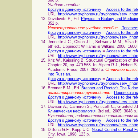
880 p.
Учебное пособие
.
Доступ к данному источнику
=
Access to the ref
URL:
http://www.tryphonov.ru/tryphonov/serv_r.ht
Davidovits P., Ed.
Physics in Biology and Medici
352 p.
Иллюстрированное учебное пособие
.
Перевест
Доступ к данному источнику
=
Access to the ref
URL:
http://www.tryphonov.ru/tryphonov/serv_r.ht
Jennette J.C., Olson J.L., Schwartz M.M., Silva 
6th ed., Lippincott Williams & Wilkins, 2006, 1600
Доступ к данному источнику
=
Access to the ref
URL:
http://www.tryphonov.ru/tryphonov/serv_r.ht
Kriz W., Kaissling B. Structural Organization o
Chapter 20, pp. 479-563. In: Alpern R.J., Hebert S
Academic Press, 2007, 2928 p.
Отличное иллюс
into Russian
.
Доступ к данному источнику
=
Access to the ref
URL:
http://www.tryphonov.ru/tryphonov/serv_r.ht
Brenner B.M., Ed.
Brenner and Rector's The Kidn
иллюстрированное руководство
.
Перевести н
Доступ к данному источнику
=
Access to the ref
URL:
http://www.tryphonov.ru/tryphonov/serv_r.ht
Davison A., Cameron S., Ponticelli C., Grunfeld J
Клиническая нефрология
. 3rd ed., 2005, 3048 p.
Руководство, подготовленное коллективом 
Доступ к данному источнику
=
Access to the ref
URL:
http://www.tryphonov.ru/tryphonov/serv_r.ht
DiBona G.F., Kopp U.C.
Neural Control of Renal
City, Iowa, 1998, 123 p.