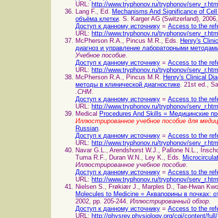
URL:
http://www.tryphonov.ru/tryphonov/serv_r.ht
Lang F., Ed.
Mechanisms And Significance of Ce
объёма клетки
. S. Karger AG (Switzerland), 2006
Доступ к данному источнику
=
Access to the ref
URL:
http://www.tryphonov.ru/tryphonov/serv_r.ht
McPherson R.A., Pincus M.R., Eds.
Henry's Clin
диагноз и управление лабораторными методам
Учебное пособие
.
Доступ к данному источнику
=
Access to the ref
URL:
http://www.tryphonov.ru/tryphonov/serv_r.ht
McPherson R.A., Pincus M.R.
Henry's Clinical 
методы в клинической диагностике
. 21st ed., S
.CHM
.
Доступ к данному источнику
=
Access to the ref
URL:
http://www.tryphonov.ru/tryphonov/serv_r.ht
Medical
Procedures And Skills = Медицинские п
Иллюстрированное учебное пособие для меди
Russian
.
Доступ к данному источнику
=
Access to the ref
URL:
http://www.tryphonov.ru/tryphonov/serv_r.ht
Navar G.L., Arendshorst W.J., Pallone N.L., Inscho
Tuma R.F., Duran W.N., Ley K., Eds.
Microcircul
Иллюстрированное учебное пособие
.
Доступ к данному источнику
=
Access to the ref
URL:
http://www.tryphonov.ru/tryphonov/serv_r.ht
Nielsen S., Frøkiær J., Marples D., Tae-Hwan Kw
Molecules to Medicine = Аквапорины в почках: 
2002, pp. 205-244.
Иллюстрированный обзор
.
Доступ к данному источнику
=
Access to the ref
URL:
http://physrev.physiology.org/cgi/content/full