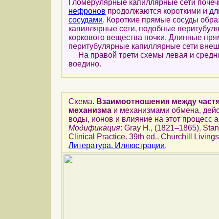
Гломерулярные капиллярные сети почеч
нефронов
продолжаются короткими и д
сосудами
. Короткие прямые сосуды обр
капиллярные сети, подобные перитубул
коркового вещества почки. Длинные пр
перитубулярные капиллярные сети вне
На правой трети схемы левая и средн
воедино.
Схема.
Взаимоотношения между част
механизма
и механизмами обмена, дей
воды, ионов и влияние на этот процесс 
Модификация
: Gray H., (1821–1865), Stan
Clinical Practice. 39th ed., Churchill Living
Литература. Иллюстрации
.