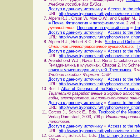
Учебное пособие для ВУЗов
.
Доступ к данному источнику
=
Access to the ref
URL:
http://www.tryphonov.ru/tryphonov/serv_r.ht
Alpern R.J., Orson W. Moe O.W., and Caplan M.,
= Почка. Физиология и патофизиология
. 2 vol. 
руководство
.
Перевести на русский язык
=
Tra
Доступ к данному источнику
=
Access to the ref
URL:
http://www.tryphonov.ru/tryphonov/serv_r.ht
Alpern R.J., Hebert S.C., Eds.
Seldin and Giebisc
Отличное иллюстрированное руководство
.
П
Доступ к данному источнику
=
Access to the ref
URL:
http://www.tryphonov.ru/tryphonov/serv_r.ht
Arendshorst W.J., Navar L.J. Renal Circulation
Гемадинамика в клубочках. Chapter 2. In: Schrie
почек и мочевыводящих путей. Трехтомник
, 3-v
Учебное пособие. Формат .CHM
.
Доступ к данному источнику
=
Access to the ref
URL:
http://www.tryphonov.ru/tryphonov/serv_r.ht
Berl T.
Atlas of Diseases of the Kidney = Атлас 
Тщательно разработанные и хорошо иллюстри
воды, электролитов, кислотно-основное равн
Доступ к данному источнику
=
Access to the ref
URL:
http://www.tryphonov.ru/tryphonov/serv_r.ht
Corcos J., Schick E., Eds.
Textbook of the Neur
Verlag Darmstadt, 2003, 798 p.
Иллюстрированно
патология
.
Доступ к данному источнику
=
Access to the ref
URL:
http://www.tryphonov.ru/tryphonov/serv_r.ht
Corcos J., Schick E., Eds.
The Urinary Sphincte