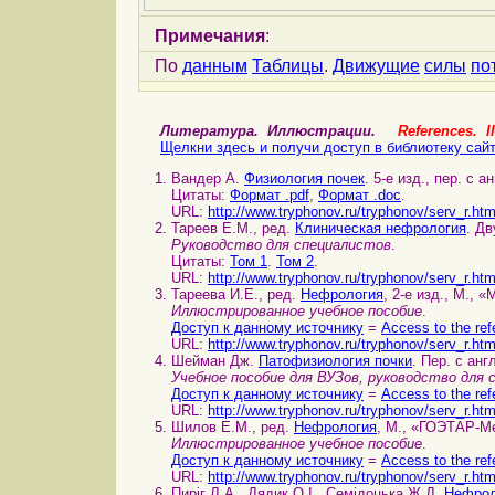
Примечания
:
По
данным
Таблицы
.
Движущие
силы
по
Литература. Иллюстрации.
References. Il
Щелкни здесь и получи доступ в библиотеку сай
Вандер А.
Физиология почек
. 5-е изд., пер. с а
Цитаты:
Формат .pdf
,
Формат .doc
.
URL:
http://www.tryphonov.ru/tryphonov/serv_r.ht
Тареев Е.М., ред.
Клиническая нефрология
. Дв
Руководство для специалистов
.
Цитаты:
Том 1
.
Том 2
.
URL:
http://www.tryphonov.ru/tryphonov/serv_r.ht
Тареева И.Е., ред.
Нефрология
, 2-е изд., М., 
Иллюстрированное учебное пособие
.
Доступ к данному источнику
=
Access to the ref
URL:
http://www.tryphonov.ru/tryphonov/serv_r.ht
Шейман Дж.
Патофизиология почки
. Пер. с анг
Учебное пособие для ВУЗов, руководство для
Доступ к данному источнику
=
Access to the ref
URL:
http://www.tryphonov.ru/tryphonov/serv_r.ht
Шилов Е.М., ред.
Нефрология
, М., «ГОЭТАР-Ме
Иллюстрированное учебное пособие
.
Доступ к данному источнику
=
Access to the ref
URL:
http://www.tryphonov.ru/tryphonov/serv_r.ht
Пиріг Л.А., Дядик О.І., Семідоцька Ж.Д.
Нефрол