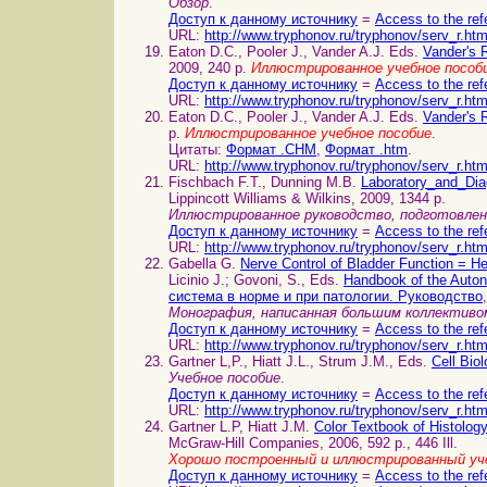
Обзор
.
Доступ к данному источнику
=
Access to the ref
URL:
http://www.tryphonov.ru/tryphonov/serv_r.ht
Eaton D.C., Pooler J., Vander A.J. Eds.
Vander's 
2009, 240 p.
Иллюстрированное учебное пособ
Доступ к данному источнику
=
Access to the ref
URL:
http://www.tryphonov.ru/tryphonov/serv_r.ht
Eaton D.C., Pooler J., Vander A.J. Eds.
Vander's 
p.
Иллюстрированное учебное пособие
.
Цитаты:
Формат .CHM
,
Формат .htm
.
URL:
http://www.tryphonov.ru/tryphonov/serv_r.ht
Fischbach F.T., Dunning M.B.
Laboratory_and_Di
Lippincott Williams & Wilkins, 2009, 1344 p.
Иллюстрированное руководство, подготовле
Доступ к данному источнику
=
Access to the ref
URL:
http://www.tryphonov.ru/tryphonov/serv_r.ht
Gabella G.
Nerve Control of Bladder Function =
Licinio J.; Govoni, S., Eds.
Handbook of the Auto
система в норме и при патологии. Руководство
Монография, написанная большим коллектив
Доступ к данному источнику
=
Access to the ref
URL:
http://www.tryphonov.ru/tryphonov/serv_r.ht
Gartner L,P., Hiatt J.L., Strum J.M., Eds.
Cell Bio
Учебное пособие
.
Доступ к данному источнику
=
Access to the ref
URL:
http://www.tryphonov.ru/tryphonov/serv_r.ht
Gartner L.P, Hiatt J.M.
Color Textbook of Histol
McGraw-Hill Companies, 2006, 592 p., 446 Ill.
Хорошо построенный и иллюстрированный уч
Доступ к данному источнику
=
Access to the ref