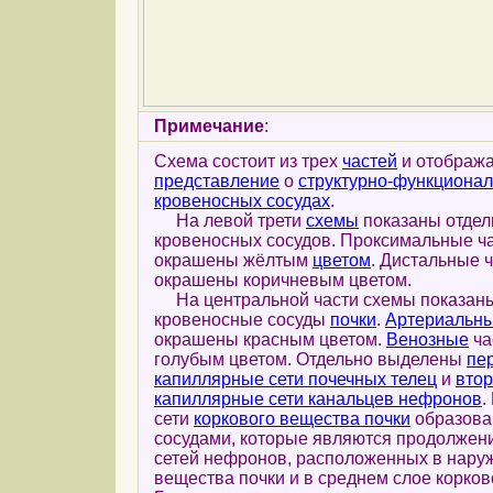
Примечание
:
Схема состоит из трех
частей
и отобража
представление
о
структурно-функциона
кровеносных сосудах
.
На левой трети
схемы
показаны отдел
кровеносных сосудов. Проксимальные ч
окрашены жёлтым
цветом
. Дистальные 
окрашены коричневым цветом.
На центральной части схемы показаны
кровеносные сосуды
почки
.
Артериальн
окрашены красным цветом.
Венозные
ча
голубым цветом. Отдельно выделены
пе
капиллярные сети почечных телец
и
втор
капиллярные сети канальцев нефронов
.
сети
коркового вещества почки
образова
сосудами, которые являются продолжен
сетей нефронов, расположенных в наруж
вещества почки и в среднем слое корков