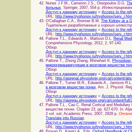
Nunez J.F.M., Cameron J.S., Oreopoulos D.G.
Th
больных
. Springer, 2007, 554 p.
Иллюстрирован
Доступ к данному источнику
=
Access to the ref
URL:
http://www.tryphonov.ru/tryphonov/serv_r.ht
O'Callaghan C.A., Brenner B.M.
The Kidney at a 
Тщательно разработанные и хорошо иллюстр
Доступ к данному источнику
=
Access to the ref
URL:
http://www.tryphonov.ru/tryphonov/serv_r.ht
Pallone T.L., Edwards A., Mattson D.L.
Renal Med
Comprehensive Physiology, 2012, 2, 97-140.
Обзор
.
Доступ к данному источнику
=
Access to the ref
URL:
http://www.tryphonov.ru/tryphonov/serv_r.ht
Pallone T., Zhong Zhang, Rhinehart K.
Physiology 
микрогемациркуляции в мозговом веществе по
Обзор
Доступ к данному источнику
=
Access to the ref
URL:
http://ajprenal.physiology.org/cgi/content/ab
Pallone T., Turner M.R., Edwards A., Jamison R.L
в мозговом веществе почки
, Am. J. Physiol. Reg
Обзор
Доступ к данному источнику
=
Access to the ref
URL:
http://ajpregu.physiology.org/cgi/content/ful
Pallone T.L., Cao C. Renal Cortical and Medulla
веществе почки. Chapter 23, pp. 627-670. In: Alp
2 vol. set, Academic Press, 2007, 2928 p.
Отличн
Translate into Russian
.
Доступ к данному источнику
=
Access to the ref
URL:
http://www.tryphonov.ru/tryphonov/serv_r.ht
Provan D., Krentz A., Eds.
Oxford Handbook of Cl