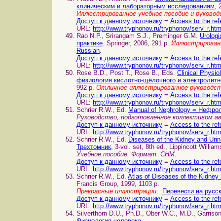
клиническим и лабораторным исследованиям
, 
Иллюстрированное учебное пособие и руково
Доступ к данному источнику
=
Access to the ref
URL:
http://www.tryphonov.ru/tryphonov/serv_r.ht
Rao N.P., Srirangam S.J., Preminger G.M.
Urologi
практике
. Springer, 2006, 291 p.
Иллюстрированн
Russian
.
Доступ к данному источнику
=
Access to the ref
URL:
http://www.tryphonov.ru/tryphonov/serv_r.ht
Rose B.D., Post T., Rose B., Eds.
Clinical Physi
физиология кислотно-щёлочного и электролитн
992 p.
Отличное иллюстрированное руководс
Доступ к данному источнику
=
Access to the ref
URL:
http://www.tryphonov.ru/tryphonov/serv_r.ht
Schrier R.W., Ed.
Manual of Nephrology = Нефро
Руководство, подготовленное коллективом 
Доступ к данному источнику
=
Access to the ref
URL:
http://www.tryphonov.ru/tryphonov/serv_r.ht
Schrier R.W., Ed.
Diseases of the Kidney and Ur
Трехтомник
, 3-vol. set, 8th ed., Lippincott Willia
Учебное пособие. Формат .CHM
.
Доступ к данному источнику
=
Access to the ref
URL:
http://www.tryphonov.ru/tryphonov/serv_r.ht
Schrier R.W., Ed.
Atlas of Diseases of the Kidn
Francis Group, 1999, 1103 p.
Прекрасные иллюстрации
.
Перевести на русс
Доступ к данному источнику
=
Access to the ref
URL:
http://www.tryphonov.ru/tryphonov/serv_r.ht
Silverthorn D.U., Ph.D., Ober W.C., M.D., Garriso
Физиология человека
.