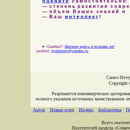
о ц е н и т е
с а м о с т о я т е л ь н о:
— с т е п е н ь р а з в и т и я с о в р 
— о б ъ е м В а ш и х з н а н и й и
— В а ш
и н т е л л е к т
!
♥
Ошибка?
Щелкни здесь и исправь ее!
(author):
tryphonov@yandex.ru
Санкт-Петер
Copyright 
Разрешается некоммерческое цитирова
полного указания источника заимствования: 
Автор
Новые идеи
Индекс
Библиотека
П
Всего посетите
Посетителей раздела «Соматол