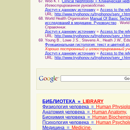
Woo K.T.
Clinical Nephrology = Клиническая не
Иллюстрированное руководство
.
Доступ к данному источнику
=
Access to the ref
URL:
http://www.tryphonov.ru/tryphonov/serv_r.ht
World Health Organisation
Manual Of Basic Techn
исследований в медицине. Руководство
. World
Справочник
.
Доступ к данному источнику
=
Access to the ref
URL:
http://www.tryphonov.ru/tryphonov/serv_r.ht
Young B., Lowe J.S., Stevens A., Heath J.W., Ed
Функциональная гистология: текст и цветной а
Хорошо построенный и иллюстрированный уч
Доступ к данному источнику
=
Access to the ref
URL:
http://www.tryphonov.ru/tryphonov/serv_r.ht
БИБЛИОТЕКА =
LIBRARY
Физиология человека =
Human Physiol
Анатомия человека =
Human Anatomy
,
Биохимия человека =
Human Biochemis
Психология человека =
Human Psychol
Медицина =
Medicine
,