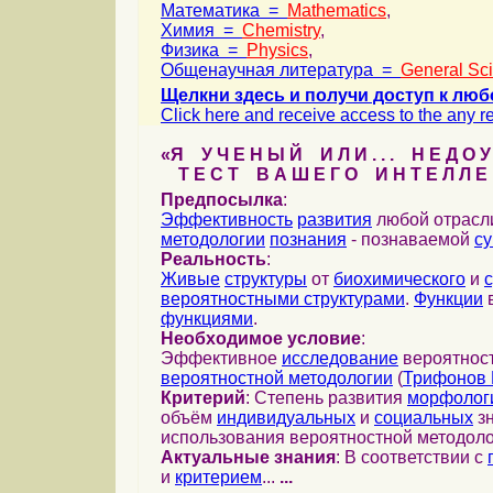
Математика =
Mathematics
,
Химия =
Chemistry
,
Физика =
Physics
,
Общенаучная литература =
General Sc
Щелкни здесь и получи доступ к люб
Click here and receive access to the any ref
«Я У Ч Е Н Ы Й И Л И . . . Н Е Д О У
Т Е С Т В А Ш Е Г О И Н Т Е Л Л Е 
Предпосылка
:
Эффективность
развития
любой отрас
методологии
познания
- познаваемой
с
Реальность
:
Живые
структуры
от
биохимического
и
вероятностными структурами
.
Функции
в
функциями
.
Необходимое условие
:
Эффективное
исследование
вероятност
вероятностной методологии
(
Трифонов 
Критерий
: Степень развития
морфолог
объём
индивидуальных
и
социальных
зн
использования вероятностной методоло
Актуальные знания
: В соответствии с
и
критерием
...
...