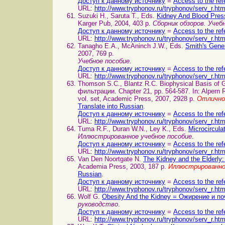
Доступ к данному источнику
=
Access to the ref
URL:
http://www.tryphonov.ru/tryphonov/serv_r.ht
Suzuki H., Saruta T., Eds.
Kidney And Blood Pres
Karger Pub, 2004, 403 p.
Сборник обзоров. Учеб
Доступ к данному источнику
=
Access to the ref
URL:
http://www.tryphonov.ru/tryphonov/serv_r.ht
Tanagho E.A., McAninch J.W., Eds.
Smith's Gene
2007, 769 p.
Учебное пособие
.
Доступ к данному источнику
=
Access to the ref
URL:
http://www.tryphonov.ru/tryphonov/serv_r.ht
Thomson S.C., Blantz R.C. Biophysical Basis of 
фильтрации. Chapter 21, pp. 564-587. In: Alpern 
vol. set, Academic Press, 2007, 2928 p.
Отлично
Translate into Russian
.
Доступ к данному источнику
=
Access to the ref
URL:
http://www.tryphonov.ru/tryphonov/serv_r.ht
Tuma R.F., Duran W.N., Ley K., Eds.
Microcircul
Иллюстрированное учебное пособие
.
Доступ к данному источнику
=
Access to the ref
URL:
http://www.tryphonov.ru/tryphonov/serv_r.ht
Van Den Noortgate N.
The Kidney and the Elderly: 
Academia Press, 2003, 187 p.
Иллюстрированно
Russian
.
Доступ к данному источнику
=
Access to the ref
URL:
http://www.tryphonov.ru/tryphonov/serv_r.ht
Wolf G.
Obesity And the Kidney = Ожирение и по
руководство
.
Доступ к данному источнику
=
Access to the ref
URL:
http://www.tryphonov.ru/tryphonov/serv_r.ht