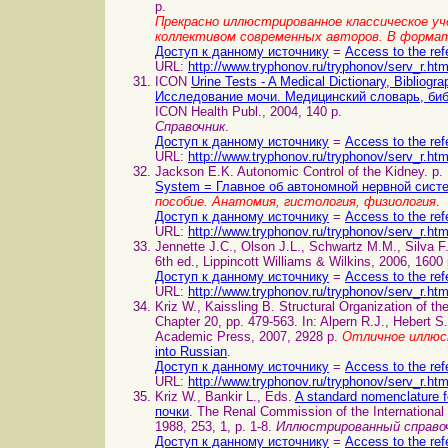
p.
Прекрасно иллюстрированное классическое уче
коллективом современных авторов. В формат
Доступ к данному источнику
=
Access to the ref
URL:
http://www.tryphonov.ru/tryphonov/serv_r.ht
ICON
Urine Tests - A Medical Dictionary, Bibliog
Исследование мочи. Медицинский словарь, биб
ICON Health Publ., 2004, 140 p.
Справочник
.
Доступ к данному источнику
=
Access to the ref
URL:
http://www.tryphonov.ru/tryphonov/serv_r.ht
Jackson E.K. Autonomic Control of the Kidney. p.
System = Главное об автономной нервной сист
пособие. Анатомия, гистология, физиология
.
Доступ к данному источнику
=
Access to the ref
URL:
http://www.tryphonov.ru/tryphonov/serv_r.ht
Jennette J.C., Olson J.L., Schwartz M.M., Silva 
6th ed., Lippincott Williams & Wilkins, 2006, 1600
Доступ к данному источнику
=
Access to the ref
URL:
http://www.tryphonov.ru/tryphonov/serv_r.ht
Kriz W., Kaissling B. Structural Organization o
Chapter 20, pp. 479-563. In: Alpern R.J., Hebert S
Academic Press, 2007, 2928 p.
Отличное иллюс
into Russian
.
Доступ к данному источнику
=
Access to the ref
URL:
http://www.tryphonov.ru/tryphonov/serv_r.ht
Kriz W., Bankir L., Eds.
A standard nomenclature 
почки
. The Renal Commission of the International
1988, 253, 1, p. 1-8.
Иллюстрированный справоч
Доступ к данному источнику
=
Access to the ref