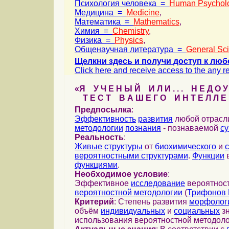
Психология человека =
Human Psychol
Медицина =
Medicine
,
Математика =
Mathematics
,
Химия =
Chemistry
,
Физика =
Physics
,
Общенаучная литература =
General Sc
Щелкни здесь и получи доступ к люб
Click here and receive access to the any ref
«Я У Ч Е Н Ы Й И Л И . . . Н Е Д О У
Т Е С Т В А Ш Е Г О И Н Т Е Л Л Е 
Предпосылка
:
Эффективность
развития
любой отрас
методологии
познания
- познаваемой
с
Реальность
:
Живые
структуры
от
биохимического
и
вероятностными структурами
.
Функции
в
функциями
.
Необходимое условие
:
Эффективное
исследование
вероятност
вероятностной методологии
(
Трифонов 
Критерий
: Степень развития
морфолог
объём
индивидуальных
и
социальных
зн
использования вероятностной методоло