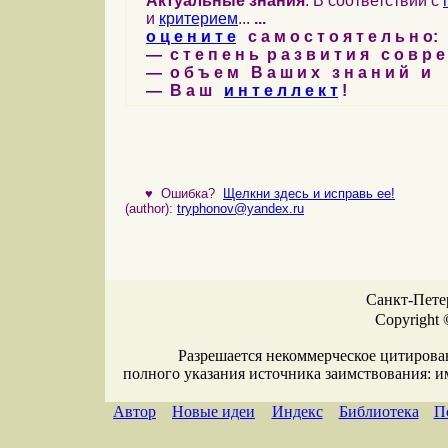
Актуальные знания
: В соответствии с
и
критерием
...
...
о ц е н и т е
с а м о с т о я т е л ь н о:
— с т е п е н ь р а з в и т и я с о в р 
— о б ъ е м В а ш и х з н а н и й и
— В а ш
и н т е л л е к т
!
♥
Ошибка?
Щелкни здесь и исправь ее!
(author):
tryphonov@yandex.ru
Санкт-Петер
Copyright 
Разрешается некоммерческое цитирова
полного указания источника заимствования: 
Автор
Новые идеи
Индекс
Библиотека
П