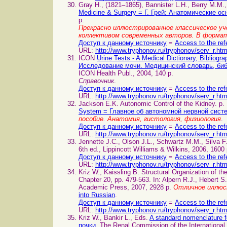
Gray H., (1821–1865), Bannister L.H., Berry M.M.,
Medicine & Surgery = Г. Грей: Анатомические о
p.
Прекрасно иллюстрированное классическое уче
коллективом современных авторов. В формат
Доступ к данному источнику
=
Access to the ref
URL:
http://www.tryphonov.ru/tryphonov/serv_r.ht
ICON
Urine Tests - A Medical Dictionary, Bibliog
Исследование мочи. Медицинский словарь, биб
ICON Health Publ., 2004, 140 p.
Справочник
.
Доступ к данному источнику
=
Access to the ref
URL:
http://www.tryphonov.ru/tryphonov/serv_r.ht
Jackson E.K. Autonomic Control of the Kidney. p.
System = Главное об автономной нервной сист
пособие. Анатомия, гистология, физиология
.
Доступ к данному источнику
=
Access to the ref
URL:
http://www.tryphonov.ru/tryphonov/serv_r.ht
Jennette J.C., Olson J.L., Schwartz M.M., Silva 
6th ed., Lippincott Williams & Wilkins, 2006, 1600
Доступ к данному источнику
=
Access to the ref
URL:
http://www.tryphonov.ru/tryphonov/serv_r.ht
Kriz W., Kaissling B. Structural Organization o
Chapter 20, pp. 479-563. In: Alpern R.J., Hebert S
Academic Press, 2007, 2928 p.
Отличное иллюс
into Russian
.
Доступ к данному источнику
=
Access to the ref
URL:
http://www.tryphonov.ru/tryphonov/serv_r.ht
Kriz W., Bankir L., Eds.
A standard nomenclature 
почки
. The Renal Commission of the International