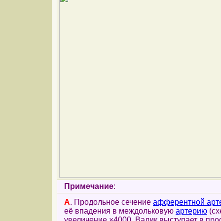
Примечание
:
А
. Продольное сечение
афферентной арт
её впадения в междольковую
артерию
(сх
увеличение ×4000. Валик выступает в пр