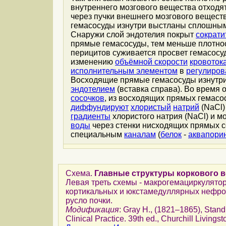
внутреннего мозгового вещества отход
через пучки внешнего мозгового вещест
гемасосуды изнутри выстланы сплошны
Снаружи слой эндотелия покрыт
сократ
прямые гемасосуды, тем меньше плотно
перицитов суживается просвет гемасосуд
изменению
объёмной скорости
кровоток
исполнительным элементом
в
регулиров
Восходящие прямые гемасосуды изнутр
эндотелием
(вставка справа). Во время 
сосочков
, из восходящих прямых гемас
диффундируют
хлористый
натрий
(NaCl)
градиенты
хлористого натрия (NaCl) и 
воды
через стенки нисходящих прямых с
специальным
каналам
(
белок
-
аквапори
Схема.
Главные структуры коркового в
Левая треть схемы - макрогемациркулятор
кортикальных и юкстамедуллярных нефрон
русло почки.
Модификация
: Gray H., (1821–1865), Stand
Clinical Practice. 39th ed., Churchill Livings