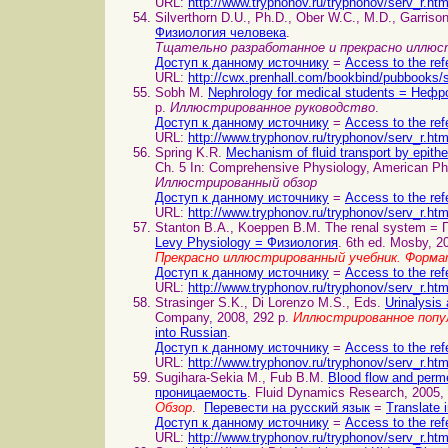
URL:
http://www.tryphonov.ru/tryphonov/serv_r.ht
Silverthorn D.U., Ph.D., Ober W.C., M.D., Garriso
Физиология человека
.
Тщательно разработанное и прекрасно иллюст
Доступ к данному источнику
=
Access to the ref
URL:
http://cwx.prenhall.com/bookbind/pubbooks/s
Sobh M.
Nephrology for medical students = Неф
p.
Иллюстрированное руководство
.
Доступ к данному источнику
=
Access to the ref
URL:
http://www.tryphonov.ru/tryphonov/serv_r.ht
Spring K.R.
Mechanism of fluid transport by epi
Ch. 5 In: Comprehensive Physiology, American Phy
Иллюстрированный обзор
Доступ к данному источнику
=
Access to the ref
URL:
http://www.tryphonov.ru/tryphonov/serv_r.ht
Stanton B.A., Koeppen B.M. The renal system = 
Levy Physiology = Физиология
. 6th ed. Mosby, 2
Прекрасно иллюстрированный учебник. Форм
Доступ к данному источнику
=
Access to the ref
URL:
http://www.tryphonov.ru/tryphonov/serv_r.ht
Strasinger S.K., Di Lorenzo M.S., Eds.
Urinalysi
Company, 2008, 292 p.
Иллюстрированное попул
into Russian
.
Доступ к данному источнику
=
Access to the ref
URL:
http://www.tryphonov.ru/tryphonov/serv_r.ht
Sugihara-Sekia M., Fub B.M.
Blood flow and perm
проницаемость
. Fluid Dynamics Research, 2005,
Обзор
.
Перевести на русский язык
=
Translate 
Доступ к данному источнику
=
Access to the ref
URL:
http://www.tryphonov.ru/tryphonov/serv_r.ht