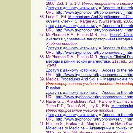
1988, 253, 1, p. 1-8.
Иллюстрированный справоч
Доступ к данному источнику
=
Access to the ref
URL:
http://www.tryphonov.ru/tryphonov/serv_r.ht
Lang F., Ed.
Mechanisms And Significance of Ce
объёма клетки
. S. Karger AG (Switzerland), 2006
Доступ к данному источнику
=
Access to the ref
URL:
http://www.tryphonov.ru/tryphonov/serv_r.ht
McPherson R.A., Pincus M.R., Eds.
Henry's Clin
диагноз и управление лабораторными методам
Учебное пособие
.
Доступ к данному источнику
=
Access to the ref
URL:
http://www.tryphonov.ru/tryphonov/serv_r.ht
McPherson R.A., Pincus M.R.
Henry's Clinical 
методы в клинической диагностике
. 21st ed., S
.CHM
.
Доступ к данному источнику
=
Access to the ref
URL:
http://www.tryphonov.ru/tryphonov/serv_r.ht
Medical
Procedures And Skills = Медицинские п
Иллюстрированное учебное пособие для меди
Russian
.
Доступ к данному источнику
=
Access to the ref
URL:
http://www.tryphonov.ru/tryphonov/serv_r.ht
Navar G.L., Arendshorst W.J., Pallone N.L., Inscho
Tuma R.F., Duran W.N., Ley K., Eds.
Microcircul
Иллюстрированное учебное пособие
.
Доступ к данному источнику
=
Access to the ref
URL:
http://www.tryphonov.ru/tryphonov/serv_r.ht
Nielsen S., Frøkiær J., Marples D., Tae-Hwan Kw
Molecules to Medicine = Аквапорины в почках: 
2002, pp. 205-244.
Иллюстрированный обзор
.