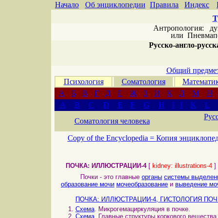
Начало
Об энциклопедии
Правила
Индекс
Т
Антропология: дух 
или
Пневмапс
Русско-англо-русска
Общий предмет
Психология
Соматология
Математи
А
Б
В
Г
Д
Е
Ж
З
И
К
Л
М
Н
A
B
C
D
E
F
G
H
I
J
K
L
Рус
Соматология человека
Copy of the Encyclopedia =
Копия энциклопе
ПОЧКА: ИЛЛЮСТРАЦИИ-4
[
kidney: illustrations-4
]
Почки - это главные
органы
системы выделен
образование мочи
мочеобразование
и
выведение мо
ПОЧКА: ИЛЛЮСТРАЦИИ-4, ГИСТОЛОГИЯ ПО
Схема
. Микрогемациркуляция в почке.
Схема
. Главные структуры коркового вещества