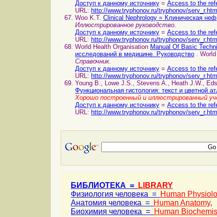
Доступ к данному источнику
=
Access to the ref
URL:
http://www.tryphonov.ru/tryphonov/serv_r.ht
Woo K.T.
Clinical Nephrology = Клиническая не
Иллюстрированное руководство
.
Доступ к данному источнику
=
Access to the ref
URL:
http://www.tryphonov.ru/tryphonov/serv_r.ht
World Health Organisation
Manual Of Basic Techn
исследований в медицине. Руководство
. World
Справочник
.
Доступ к данному источнику
=
Access to the ref
URL:
http://www.tryphonov.ru/tryphonov/serv_r.ht
Young B., Lowe J.S., Stevens A., Heath J.W., Ed
Функциональная гистология: текст и цветной а
Хорошо построенный и иллюстрированный уч
Доступ к данному источнику
=
Access to the ref
URL:
http://www.tryphonov.ru/tryphonov/serv_r.ht
БИБЛИОТЕКА =
LIBRARY
Физиология человека =
Human Physiol
Анатомия человека =
Human Anatomy
,
Биохимия человека =
Human Biochemis