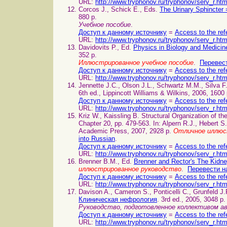
URL:
http://www.tryphonov.ru/tryphonov/serv_r.ht
Corcos J., Schick E., Eds.
The Urinary Sphincte
880 p.
Учебное пособие
.
Доступ к данному источнику
=
Access to the ref
URL:
http://www.tryphonov.ru/tryphonov/serv_r.ht
Davidovits P., Ed.
Physics in Biology and Medici
352 p.
Иллюстрированное учебное пособие
.
Перевест
Доступ к данному источнику
=
Access to the ref
URL:
http://www.tryphonov.ru/tryphonov/serv_r.ht
Jennette J.C., Olson J.L., Schwartz M.M., Silva 
6th ed., Lippincott Williams & Wilkins, 2006, 1600
Доступ к данному источнику
=
Access to the ref
URL:
http://www.tryphonov.ru/tryphonov/serv_r.ht
Kriz W., Kaissling B. Structural Organization o
Chapter 20, pp. 479-563. In: Alpern R.J., Hebert S
Academic Press, 2007, 2928 p.
Отличное иллюс
into Russian
.
Доступ к данному источнику
=
Access to the ref
URL:
http://www.tryphonov.ru/tryphonov/serv_r.ht
Brenner B.M., Ed.
Brenner and Rector's The Kidn
иллюстрированное руководство
.
Перевести н
Доступ к данному источнику
=
Access to the ref
URL:
http://www.tryphonov.ru/tryphonov/serv_r.ht
Davison A., Cameron S., Ponticelli C., Grunfeld J
Клиническая нефрология
. 3rd ed., 2005, 3048 p.
Руководство, подготовленное коллективом 
Доступ к данному источнику
=
Access to the ref
URL:
http://www.tryphonov.ru/tryphonov/serv_r.ht