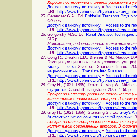
Хорошо построенный и иллюстрированный уч
Доступ к данному источнику
=
Access to the ref
URL:
http://www.tryphonov.ru/tryphonov/serv_r.ht
Gerencser G.A., Ed.
Epithelial Transport Physio
Обзоры
Доступ к данному источнику
=
Access to the ref
URL:
http://www.tryphonov.ru/tryphonov/serv_r.ht
Goligorsky M.S., Ed.
Renal Disease: Techniques
515 p.
Монография, подготовленная коллективом а
Доступ к данному источнику
=
Access to the ref
URL:
http://www.tryphonov.ru/tryphonov/serv_r.ht
Gong R., Dworkin L.D., Brenner B.M., Maddox D.A. 
Гемациркуляция в почке и клубочковая ультрафи
Kidney = Почка
. 2 vol. set, Saunders, 8th ed., 20
на русский язык
=
Translate into Russian
.
Доступ к данному источнику
=
Access to the ref
URL:
http://www.tryphonov.ru/tryphonov/serv_r.ht
Gray H., (1821–1865), Drake R., Vogl W., Mitchell
студентов
. Churchill Livingstone, 2007, 1150 p.
Прекрасно иллюстрированное классическое уче
коллективом современных авторов. В форма
Доступ к данному источнику
=
Access to the ref
URL:
http://www.tryphonov.ru/tryphonov/serv_r.ht
Gray H., (1821–1865), Standring S., Ed.
Gray's An
Анатомические основы клинической практики
. 
Прекрасно иллюстрированное классическое уче
коллективом современных авторов. В форма
Доступ к данному источнику
=
Access to the ref
URL:
http://www.tryphonov.ru/tryphonov/serv_r.ht