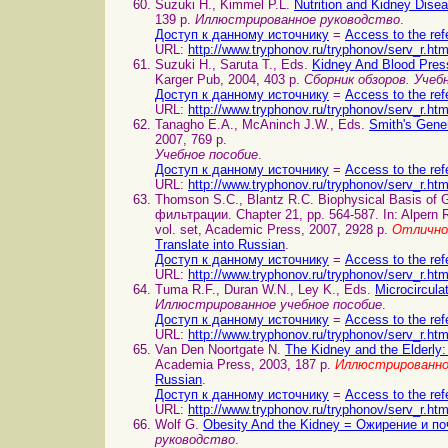
Suzuki H., Kimmel P.L.
Nutrition and Kidney Dis
139 p.
Иллюстрированное руководство
.
Доступ к данному источнику
=
Access to the ref
URL:
http://www.tryphonov.ru/tryphonov/serv_r.ht
Suzuki H., Saruta T., Eds.
Kidney And Blood Pres
Karger Pub, 2004, 403 p.
Сборник обзоров. Учеб
Доступ к данному источнику
=
Access to the ref
URL:
http://www.tryphonov.ru/tryphonov/serv_r.ht
Tanagho E.A., McAninch J.W., Eds.
Smith's Gene
2007, 769 p.
Учебное пособие
.
Доступ к данному источнику
=
Access to the ref
URL:
http://www.tryphonov.ru/tryphonov/serv_r.ht
Thomson S.C., Blantz R.C. Biophysical Basis of 
фильтрации. Chapter 21, pp. 564-587. In: Alpern 
vol. set, Academic Press, 2007, 2928 p.
Отлично
Translate into Russian
.
Доступ к данному источнику
=
Access to the ref
URL:
http://www.tryphonov.ru/tryphonov/serv_r.ht
Tuma R.F., Duran W.N., Ley K., Eds.
Microcircul
Иллюстрированное учебное пособие
.
Доступ к данному источнику
=
Access to the ref
URL:
http://www.tryphonov.ru/tryphonov/serv_r.ht
Van Den Noortgate N.
The Kidney and the Elderly: 
Academia Press, 2003, 187 p.
Иллюстрированно
Russian
.
Доступ к данному источнику
=
Access to the ref
URL:
http://www.tryphonov.ru/tryphonov/serv_r.ht
Wolf G.
Obesity And the Kidney = Ожирение и по
руководство
.