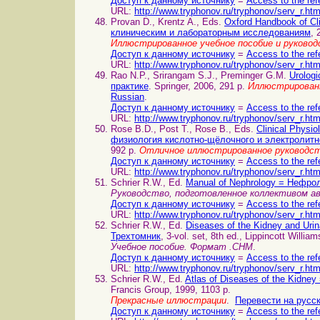
Доступ к данному источнику
=
Access to the ref
URL:
http://www.tryphonov.ru/tryphonov/serv_r.ht
Provan D., Krentz A., Eds.
Oxford Handbook of Cl
клиническим и лабораторным исследованиям
, 
Иллюстрированное учебное пособие и руково
Доступ к данному источнику
=
Access to the ref
URL:
http://www.tryphonov.ru/tryphonov/serv_r.ht
Rao N.P., Srirangam S.J., Preminger G.M.
Urologi
практике
. Springer, 2006, 291 p.
Иллюстрированн
Russian
.
Доступ к данному источнику
=
Access to the ref
URL:
http://www.tryphonov.ru/tryphonov/serv_r.ht
Rose B.D., Post T., Rose B., Eds.
Clinical Physi
физиология кислотно-щёлочного и электролитн
992 p.
Отличное иллюстрированное руководс
Доступ к данному источнику
=
Access to the ref
URL:
http://www.tryphonov.ru/tryphonov/serv_r.ht
Schrier R.W., Ed.
Manual of Nephrology = Нефро
Руководство, подготовленное коллективом 
Доступ к данному источнику
=
Access to the ref
URL:
http://www.tryphonov.ru/tryphonov/serv_r.ht
Schrier R.W., Ed.
Diseases of the Kidney and Ur
Трехтомник
, 3-vol. set, 8th ed., Lippincott Willia
Учебное пособие. Формат .CHM
.
Доступ к данному источнику
=
Access to the ref
URL:
http://www.tryphonov.ru/tryphonov/serv_r.ht
Schrier R.W., Ed.
Atlas of Diseases of the Kidn
Francis Group, 1999, 1103 p.
Прекрасные иллюстрации
.
Перевести на русс
Доступ к данному источнику
=
Access to the ref