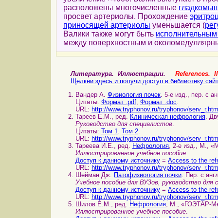
расположены многочисленные
гладкомыш
просвет артериолы. Прохождение
эритро
приносящей артериолы
уменьшается (
рег
Валики также могут быть
исполнительным
между поверхностным и околомедулляр
Литература. Иллюстрации.
References. Il
Щелкни здесь и получи доступ в библиотеку сай
Вандер А.
Физиология почек
. 5-е изд., пер. с а
Цитаты:
Формат .pdf
,
Формат .doc
.
URL:
http://www.tryphonov.ru/tryphonov/serv_r.ht
Тареев Е.М., ред.
Клиническая нефрология
. Дв
Руководство для специалистов
.
Цитаты:
Том 1
.
Том 2
.
URL:
http://www.tryphonov.ru/tryphonov/serv_r.ht
Тареева И.Е., ред.
Нефрология
, 2-е изд., М., 
Иллюстрированное учебное пособие
.
Доступ к данному источнику
=
Access to the ref
URL:
http://www.tryphonov.ru/tryphonov/serv_r.ht
Шейман Дж.
Патофизиология почки
. Пер. с анг
Учебное пособие для ВУЗов, руководство для
Доступ к данному источнику
=
Access to the ref
URL:
http://www.tryphonov.ru/tryphonov/serv_r.ht
Шилов Е.М., ред.
Нефрология
, М., «ГОЭТАР-Ме
Иллюстрированное учебное пособие
.