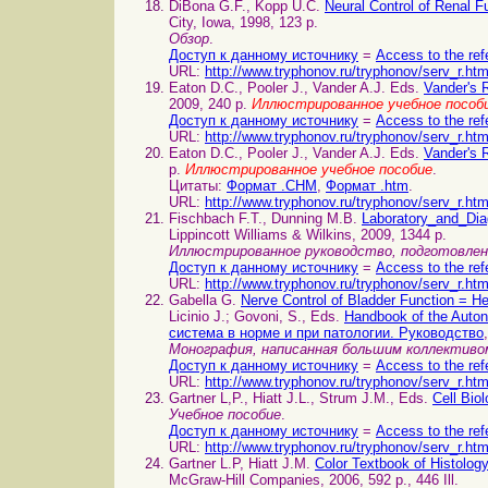
DiBona G.F., Kopp U.C.
Neural Control of Renal
City, Iowa, 1998, 123 p.
Обзор
.
Доступ к данному источнику
=
Access to the ref
URL:
http://www.tryphonov.ru/tryphonov/serv_r.ht
Eaton D.C., Pooler J., Vander A.J. Eds.
Vander's 
2009, 240 p.
Иллюстрированное учебное пособ
Доступ к данному источнику
=
Access to the ref
URL:
http://www.tryphonov.ru/tryphonov/serv_r.ht
Eaton D.C., Pooler J., Vander A.J. Eds.
Vander's 
p.
Иллюстрированное учебное пособие
.
Цитаты:
Формат .CHM
,
Формат .htm
.
URL:
http://www.tryphonov.ru/tryphonov/serv_r.ht
Fischbach F.T., Dunning M.B.
Laboratory_and_Di
Lippincott Williams & Wilkins, 2009, 1344 p.
Иллюстрированное руководство, подготовле
Доступ к данному источнику
=
Access to the ref
URL:
http://www.tryphonov.ru/tryphonov/serv_r.ht
Gabella G.
Nerve Control of Bladder Function =
Licinio J.; Govoni, S., Eds.
Handbook of the Auto
система в норме и при патологии. Руководство
Монография, написанная большим коллектив
Доступ к данному источнику
=
Access to the ref
URL:
http://www.tryphonov.ru/tryphonov/serv_r.ht
Gartner L,P., Hiatt J.L., Strum J.M., Eds.
Cell Bio
Учебное пособие
.
Доступ к данному источнику
=
Access to the ref
URL:
http://www.tryphonov.ru/tryphonov/serv_r.ht
Gartner L.P, Hiatt J.M.
Color Textbook of Histol
McGraw-Hill Companies, 2006, 592 p., 446 Ill.