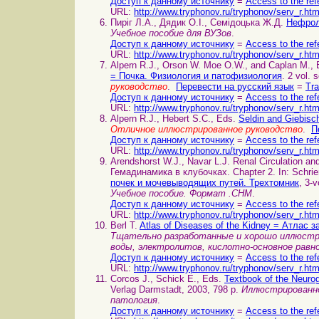
Доступ к данному источнику
=
Access to the ref
URL:
http://www.tryphonov.ru/tryphonov/serv_r.ht
Пиріг Л.А., Дядик О.І., Семідоцька Ж.Д.
Нефрол
Учебное пособие для ВУЗов
.
Доступ к данному источнику
=
Access to the ref
URL:
http://www.tryphonov.ru/tryphonov/serv_r.ht
Alpern R.J., Orson W. Moe O.W., and Caplan M.,
= Почка. Физиология и патофизиология
. 2 vol. 
руководство
.
Перевести на русский язык
=
Tra
Доступ к данному источнику
=
Access to the ref
URL:
http://www.tryphonov.ru/tryphonov/serv_r.ht
Alpern R.J., Hebert S.C., Eds.
Seldin and Giebisc
Отличное иллюстрированное руководство
.
П
Доступ к данному источнику
=
Access to the ref
URL:
http://www.tryphonov.ru/tryphonov/serv_r.ht
Arendshorst W.J., Navar L.J. Renal Circulation
Гемадинамика в клубочках. Chapter 2. In: Schrie
почек и мочевыводящих путей. Трехтомник
, 3-v
Учебное пособие. Формат .CHM
.
Доступ к данному источнику
=
Access to the ref
URL:
http://www.tryphonov.ru/tryphonov/serv_r.ht
Berl T.
Atlas of Diseases of the Kidney = Атлас 
Тщательно разработанные и хорошо иллюстри
воды, электролитов, кислотно-основное равн
Доступ к данному источнику
=
Access to the ref
URL:
http://www.tryphonov.ru/tryphonov/serv_r.ht
Corcos J., Schick E., Eds.
Textbook of the Neur
Verlag Darmstadt, 2003, 798 p.
Иллюстрированно
патология
.
Доступ к данному источнику
=
Access to the ref