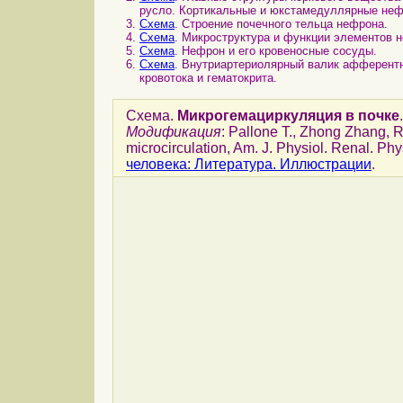
русло. Кортикальные и юкстамедуллярные неф
Схема
. Строение почечного тельца нефрона.
Схема
. Микроструктура и функции элементов н
Схема
. Нефрон и его кровеносные сосуды.
Схема
. Внутриартериолярный валик афферентн
кровотока и гематокрита.
Схема.
Микрогемациркуляция в почке
.
Модификация
: Pallone T., Zhong Zhang, R
microcirculation, Am. J. Physiol. Renal. Ph
человека: Литература. Иллюстрации
.