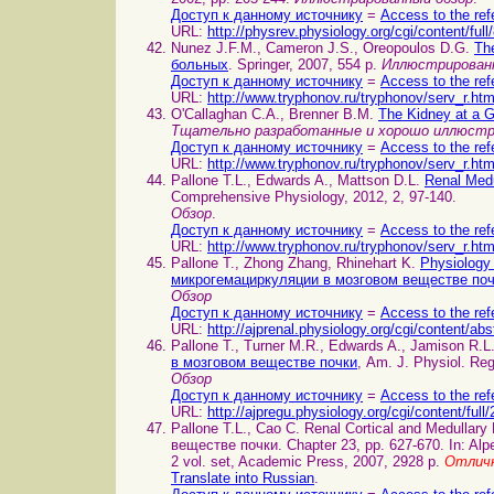
Доступ к данному источнику
=
Access to the ref
URL:
http://physrev.physiology.org/cgi/content/full
Nunez J.F.M., Cameron J.S., Oreopoulos D.G.
Th
больных
. Springer, 2007, 554 p.
Иллюстрирован
Доступ к данному источнику
=
Access to the ref
URL:
http://www.tryphonov.ru/tryphonov/serv_r.ht
O'Callaghan C.A., Brenner B.M.
The Kidney at a 
Тщательно разработанные и хорошо иллюстр
Доступ к данному источнику
=
Access to the ref
URL:
http://www.tryphonov.ru/tryphonov/serv_r.ht
Pallone T.L., Edwards A., Mattson D.L.
Renal Med
Comprehensive Physiology, 2012, 2, 97-140.
Обзор
.
Доступ к данному источнику
=
Access to the ref
URL:
http://www.tryphonov.ru/tryphonov/serv_r.ht
Pallone T., Zhong Zhang, Rhinehart K.
Physiology 
микрогемациркуляции в мозговом веществе по
Обзор
Доступ к данному источнику
=
Access to the ref
URL:
http://ajprenal.physiology.org/cgi/content/ab
Pallone T., Turner M.R., Edwards A., Jamison R.L
в мозговом веществе почки
, Am. J. Physiol. Reg
Обзор
Доступ к данному источнику
=
Access to the ref
URL:
http://ajpregu.physiology.org/cgi/content/ful
Pallone T.L., Cao C. Renal Cortical and Medulla
веществе почки. Chapter 23, pp. 627-670. In: Alp
2 vol. set, Academic Press, 2007, 2928 p.
Отличн
Translate into Russian
.