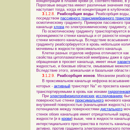
концентрации в плазме крови (и, соответственно, в
Пороговые вещества имеют различные значения поро
наступает тогда, когда её концентрация в клубочко
3
.1.2.8
.
Реабсорбция воды
. Реабсорбция воды,
посредством
пассивного трансмембранного транспо
осмотическому градиенту. Примером пассивного тр
канальце
хлора
по электрохимическому градиенту,
По осмотическому градиенту транспортируется вод
проницаемости стенки канальца и от разности конц
стенки мочевого канальца. Вследствие всасывания 
градиенту реабсорбируется в кровь небольшое коли
мочевины в жидкости проксимального канальца.
Клетки разных отделов нефрона отличаются как
свойства цитоплазматической мембраны даже в одно
обращенная в просвет канальца, имеет иные
характ
жидкостью, и боковые области, омываемые межкле
Вследствие этого, апикальная и базальная области
3
.1.2.9
.
Реабсорбция ионов
. Механизм реабсо
В проксимальном канальце нефрона всасывание
+
которых -
активный
транспорт Na
из просвета канал
транспортируемыми в кровь как ионами
гидрогенкар
При
электрофизиологических
исследованиях
был
поверхностью стенки
проксимального
мочевого кана
внутренней поверхностью (канальцевая жидкость) с
потенциалов между поверхностями
дистального
моч
стенок обоих канальцев имеет отрицательный заряд
жидкости (и в
крови
) выше, чем в жидкости канальц
интерстициального пространства в полость канальц
активно, против градиента электрохимического поте