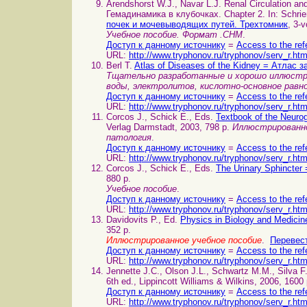
Arendshorst W.J., Navar L.J. Renal Circulation
Гемадинамика в клубочках. Chapter 2. In: Schrie
почек и мочевыводящих путей. Трехтомник
, 3-v
Учебное пособие. Формат .CHM
.
Доступ к данному источнику
=
Access to the ref
URL:
http://www.tryphonov.ru/tryphonov/serv_r.ht
Berl T.
Atlas of Diseases of the Kidney = Атлас 
Тщательно разработанные и хорошо иллюстри
воды, электролитов, кислотно-основное равн
Доступ к данному источнику
=
Access to the ref
URL:
http://www.tryphonov.ru/tryphonov/serv_r.ht
Corcos J., Schick E., Eds.
Textbook of the Neur
Verlag Darmstadt, 2003, 798 p.
Иллюстрированно
патология
.
Доступ к данному источнику
=
Access to the ref
URL:
http://www.tryphonov.ru/tryphonov/serv_r.ht
Corcos J., Schick E., Eds.
The Urinary Sphincte
880 p.
Учебное пособие
.
Доступ к данному источнику
=
Access to the ref
URL:
http://www.tryphonov.ru/tryphonov/serv_r.ht
Davidovits P., Ed.
Physics in Biology and Medici
352 p.
Иллюстрированное учебное пособие
.
Перевест
Доступ к данному источнику
=
Access to the ref
URL:
http://www.tryphonov.ru/tryphonov/serv_r.ht
Jennette J.C., Olson J.L., Schwartz M.M., Silva 
6th ed., Lippincott Williams & Wilkins, 2006, 1600
Доступ к данному источнику
=
Access to the ref
URL:
http://www.tryphonov.ru/tryphonov/serv_r.ht