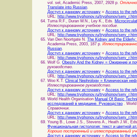
vol. set, Academic Press, 2007, 2928 p.
Отлично
Translate into Russian
.
Доступ к данному источнику
=
Access to the ref
URL:
http://www.tryphonov.ru/tryphonov/serv_r.ht
Tuma R.F., Duran W.N., Ley K., Eds.
Microcircul
Иллюстрированное учебное пособие
.
Доступ к данному источнику
=
Access to the ref
URL:
http://www.tryphonov.ru/tryphonov/serv_r.ht
Van Den Noortgate N.
The Kidney and the Elderly: 
Academia Press, 2003, 187 p.
Иллюстрированно
Russian
.
Доступ к данному источнику
=
Access to the ref
URL:
http://www.tryphonov.ru/tryphonov/serv_r.ht
Wolf G.
Obesity And the Kidney = Ожирение и по
руководство
.
Доступ к данному источнику
=
Access to the ref
URL:
http://www.tryphonov.ru/tryphonov/serv_r.ht
Woo K.T.
Clinical Nephrology = Клиническая не
Иллюстрированное руководство
.
Доступ к данному источнику
=
Access to the ref
URL:
http://www.tryphonov.ru/tryphonov/serv_r.ht
World Health Organisation
Manual Of Basic Techn
исследований в медицине. Руководство
. World
Справочник
.
Доступ к данному источнику
=
Access to the ref
URL:
http://www.tryphonov.ru/tryphonov/serv_r.ht
Young B., Lowe J.S., Stevens A., Heath J.W., Ed
Функциональная гистология: текст и цветной а
Хорошо построенный и иллюстрированный уч
Доступ к данному источнику
=
Access to the ref