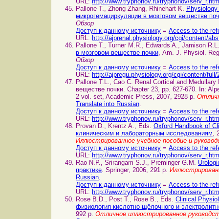
URL:
http://www.tryphonov.ru/tryphonov/serv_r.ht
Pallone T., Zhong Zhang, Rhinehart K.
Physiology 
микрогемациркуляции в мозговом веществе по
Обзор
Доступ к данному источнику
=
Access to the ref
URL:
http://ajprenal.physiology.org/cgi/content/ab
Pallone T., Turner M.R., Edwards A., Jamison R.L
в мозговом веществе почки
, Am. J. Physiol. Reg
Обзор
Доступ к данному источнику
=
Access to the ref
URL:
http://ajpregu.physiology.org/cgi/content/ful
Pallone T.L., Cao C. Renal Cortical and Medulla
веществе почки. Chapter 23, pp. 627-670. In: Alp
2 vol. set, Academic Press, 2007, 2928 p.
Отличн
Translate into Russian
.
Доступ к данному источнику
=
Access to the ref
URL:
http://www.tryphonov.ru/tryphonov/serv_r.ht
Provan D., Krentz A., Eds.
Oxford Handbook of Cl
клиническим и лабораторным исследованиям
, 
Иллюстрированное учебное пособие и руково
Доступ к данному источнику
=
Access to the ref
URL:
http://www.tryphonov.ru/tryphonov/serv_r.ht
Rao N.P., Srirangam S.J., Preminger G.M.
Urologi
практике
. Springer, 2006, 291 p.
Иллюстрированн
Russian
.
Доступ к данному источнику
=
Access to the ref
URL:
http://www.tryphonov.ru/tryphonov/serv_r.ht
Rose B.D., Post T., Rose B., Eds.
Clinical Physi
физиология кислотно-щёлочного и электролитн
992 p.
Отличное иллюстрированное руководс