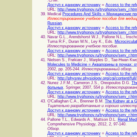
.CHM
.
Доступ к данному источнику
=
Access to the ref
URL:
http://www.tryphonov.ru/tryphonov/serv_r.ht
Medical
Procedures And Skills = Медицинские п
Иллюстрированное учебное пособие для меди
Russian
.
Доступ к данному источнику
=
Access to the ref
URL:
http://www.tryphonov.ru/tryphonov/serv_r.ht
Navar G.L., Arendshorst W.J., Pallone N.L., Inscho
Tuma R.F., Duran W.N., Ley K., Eds.
Microcircul
Иллюстрированное учебное пособие
.
Доступ к данному источнику
=
Access to the ref
URL:
http://www.tryphonov.ru/tryphonov/serv_r.ht
Nielsen S., Frøkiær J., Marples D., Tae-Hwan Kw
Molecules to Medicine = Аквапорины в почках: 
2002, pp. 205-244.
Иллюстрированный обзор
.
Доступ к данному источнику
=
Access to the ref
URL:
http://physrev.physiology.org/cgi/content/full
Nunez J.F.M., Cameron J.S., Oreopoulos D.G.
Th
больных
. Springer, 2007, 554 p.
Иллюстрирован
Доступ к данному источнику
=
Access to the ref
URL:
http://www.tryphonov.ru/tryphonov/serv_r.ht
O'Callaghan C.A., Brenner B.M.
The Kidney at a 
Тщательно разработанные и хорошо иллюстр
Доступ к данному источнику
=
Access to the ref
URL:
http://www.tryphonov.ru/tryphonov/serv_r.ht
Pallone T.L., Edwards A., Mattson D.L.
Renal Med
Comprehensive Physiology, 2012, 2, 97-140.
Обзор
.
Доступ к данному источнику
=
Access to the ref