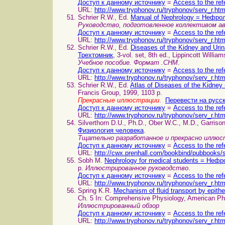
Доступ к данному источнику
=
Access to the ref
URL:
http://www.tryphonov.ru/tryphonov/serv_r.ht
Schrier R.W., Ed.
Manual of Nephrology = Нефро
Руководство, подготовленное коллективом 
Доступ к данному источнику
=
Access to the ref
URL:
http://www.tryphonov.ru/tryphonov/serv_r.ht
Schrier R.W., Ed.
Diseases of the Kidney and Ur
Трехтомник
, 3-vol. set, 8th ed., Lippincott Willia
Учебное пособие. Формат .CHM
.
Доступ к данному источнику
=
Access to the ref
URL:
http://www.tryphonov.ru/tryphonov/serv_r.ht
Schrier R.W., Ed.
Atlas of Diseases of the Kidn
Francis Group, 1999, 1103 p.
Прекрасные иллюстрации
.
Перевести на русс
Доступ к данному источнику
=
Access to the ref
URL:
http://www.tryphonov.ru/tryphonov/serv_r.ht
Silverthorn D.U., Ph.D., Ober W.C., M.D., Garriso
Физиология человека
.
Тщательно разработанное и прекрасно иллюст
Доступ к данному источнику
=
Access to the ref
URL:
http://cwx.prenhall.com/bookbind/pubbooks/s
Sobh M.
Nephrology for medical students = Неф
p.
Иллюстрированное руководство
.
Доступ к данному источнику
=
Access to the ref
URL:
http://www.tryphonov.ru/tryphonov/serv_r.ht
Spring K.R.
Mechanism of fluid transport by epi
Ch. 5 In: Comprehensive Physiology, American Phy
Иллюстрированный обзор
Доступ к данному источнику
=
Access to the ref
URL:
http://www.tryphonov.ru/tryphonov/serv_r.ht