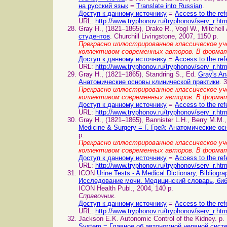
на русский язык
=
Translate into Russian
.
Доступ к данному источнику
=
Access to the ref
URL:
http://www.tryphonov.ru/tryphonov/serv_r.ht
Gray H., (1821–1865), Drake R., Vogl W., Mitchell
студентов
. Churchill Livingstone, 2007, 1150 p.
Прекрасно иллюстрированное классическое уче
коллективом современных авторов. В форма
Доступ к данному источнику
=
Access to the ref
URL:
http://www.tryphonov.ru/tryphonov/serv_r.ht
Gray H., (1821–1865), Standring S., Ed.
Gray's An
Анатомические основы клинической практики
. 
Прекрасно иллюстрированное классическое уче
коллективом современных авторов. В форма
Доступ к данному источнику
=
Access to the ref
URL:
http://www.tryphonov.ru/tryphonov/serv_r.ht
Gray H., (1821–1865), Bannister L.H., Berry M.M.,
Medicine & Surgery = Г. Грей: Анатомические о
p.
Прекрасно иллюстрированное классическое уче
коллективом современных авторов. В формат
Доступ к данному источнику
=
Access to the ref
URL:
http://www.tryphonov.ru/tryphonov/serv_r.ht
ICON
Urine Tests - A Medical Dictionary, Bibliog
Исследование мочи. Медицинский словарь, биб
ICON Health Publ., 2004, 140 p.
Справочник
.
Доступ к данному источнику
=
Access to the ref
URL:
http://www.tryphonov.ru/tryphonov/serv_r.ht
Jackson E.K. Autonomic Control of the Kidney. p.
System = Главное об автономной нервной сист