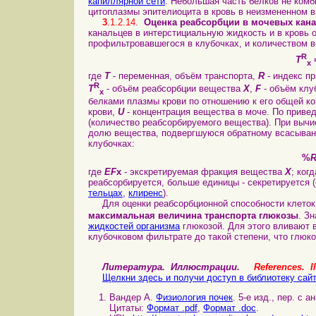
капиллярной сети
. Небольшая часть белков не ком
цитоплазмы эпителиоцита в кровь в неизмененном в
3
.1.2.14
.
Оценка реабсорбции в мочевых кан
канальцев в интерстициальную жидкость и в кровь
профильтровавшегося в клубочках, и количеством в
R
T
x
где
T
- переменная, объём транспорта,
R
- индекс п
R
T
- объём реабсорбции вещества
X
,
F
- объём клу
x
белками плазмы крови по отношению к его общей ко
крови,
U
- концентрация вещества в моче. По приве
(количество реабсорбируемого вещества). При выч
долю вещества, подвергшуюся обратному всасыва
клубочках:
%
где
EF
x
- экскретируемая фракция вещества
X
; ког
реабсорбируется, больше единицы - секретируется 
тельцах
,
клиренс
).
Для оценки реабсорбционной способности клеток
максимальная величина транспорта глюкозы
. З
жидкостей организма
глюкозой. Для этого вливают 
клубочковом фильтрате до такой степени, что глюк
Литература. Иллюстрации.
References. Il
Щелкни здесь и получи доступ в библиотеку сай
Вандер А.
Физиология почек
. 5-е изд., пер. с а
Цитаты:
Формат .pdf
,
Формат .doc
.