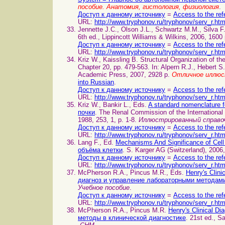
пособие. Анатомия, гистология, физиология
.
Доступ к данному источнику
=
Access to the ref
URL:
http://www.tryphonov.ru/tryphonov/serv_r.ht
Jennette J.C., Olson J.L., Schwartz M.M., Silva 
6th ed., Lippincott Williams & Wilkins, 2006, 1600
Доступ к данному источнику
=
Access to the ref
URL:
http://www.tryphonov.ru/tryphonov/serv_r.ht
Kriz W., Kaissling B. Structural Organization o
Chapter 20, pp. 479-563. In: Alpern R.J., Hebert S
Academic Press, 2007, 2928 p.
Отличное иллюс
into Russian
.
Доступ к данному источнику
=
Access to the ref
URL:
http://www.tryphonov.ru/tryphonov/serv_r.ht
Kriz W., Bankir L., Eds.
A standard nomenclature 
почки
. The Renal Commission of the International
1988, 253, 1, p. 1-8.
Иллюстрированный справоч
Доступ к данному источнику
=
Access to the ref
URL:
http://www.tryphonov.ru/tryphonov/serv_r.ht
Lang F., Ed.
Mechanisms And Significance of Ce
объёма клетки
. S. Karger AG (Switzerland), 2006
Доступ к данному источнику
=
Access to the ref
URL:
http://www.tryphonov.ru/tryphonov/serv_r.ht
McPherson R.A., Pincus M.R., Eds.
Henry's Clin
диагноз и управление лабораторными методам
Учебное пособие
.
Доступ к данному источнику
=
Access to the ref
URL:
http://www.tryphonov.ru/tryphonov/serv_r.ht
McPherson R.A., Pincus M.R.
Henry's Clinical 
методы в клинической диагностике
. 21st ed., S