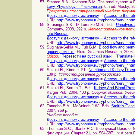
Stanton B.A., Koeppen B.M. The renal system = 
Levy Physiology = Физиология
. 6th ed. Mosby, 2
Прекрасно иллюстрированный учебник. Форм
Доступ к данному источнику
=
Access to the ref
URL:
http://www.tryphonov.ru/tryphonov/serv_r.ht
Strasinger S.K., Di Lorenzo M.S., Eds.
Urinalysi
Company, 2008, 292 p.
Иллюстрированное попул
into Russian
.
Доступ к данному источнику
=
Access to the ref
URL:
http://www.tryphonov.ru/tryphonov/serv_r.ht
Sugihara-Sekia M., Fub B.M.
Blood flow and perm
проницаемость
. Fluid Dynamics Research, 2005,
Обзор
.
Перевести на русский язык
=
Translate 
Доступ к данному источнику
=
Access to the ref
URL:
http://www.tryphonov.ru/tryphonov/serv_r.ht
Suzuki H., Kimmel P.L.
Nutrition and Kidney Dis
139 p.
Иллюстрированное руководство
.
Доступ к данному источнику
=
Access to the ref
URL:
http://www.tryphonov.ru/tryphonov/serv_r.ht
Suzuki H., Saruta T., Eds.
Kidney And Blood Pres
Karger Pub, 2004, 403 p.
Сборник обзоров. Учеб
Доступ к данному источнику
=
Access to the ref
URL:
http://www.tryphonov.ru/tryphonov/serv_r.ht
Tanagho E.A., McAninch J.W., Eds.
Smith's Gene
2007, 769 p.
Учебное пособие
.
Доступ к данному источнику
=
Access to the ref
URL:
http://www.tryphonov.ru/tryphonov/serv_r.ht
Thomson S.C., Blantz R.C. Biophysical Basis of 
фильтрации. Chapter 21, pp. 564-587. In: Alpern 