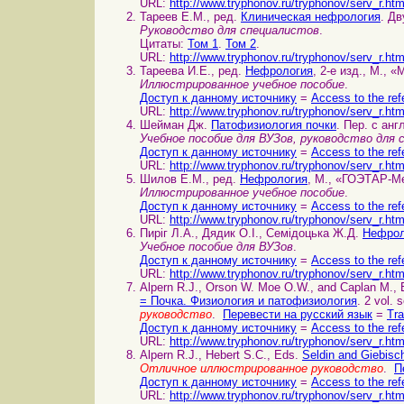
URL:
http://www.tryphonov.ru/tryphonov/serv_r.ht
Тареев Е.М., ред.
Клиническая нефрология
. Дв
Руководство для специалистов
.
Цитаты:
Том 1
.
Том 2
.
URL:
http://www.tryphonov.ru/tryphonov/serv_r.ht
Тареева И.Е., ред.
Нефрология
, 2-е изд., М., 
Иллюстрированное учебное пособие
.
Доступ к данному источнику
=
Access to the ref
URL:
http://www.tryphonov.ru/tryphonov/serv_r.ht
Шейман Дж.
Патофизиология почки
. Пер. с анг
Учебное пособие для ВУЗов, руководство для
Доступ к данному источнику
=
Access to the ref
URL:
http://www.tryphonov.ru/tryphonov/serv_r.ht
Шилов Е.М., ред.
Нефрология
, М., «ГОЭТАР-Ме
Иллюстрированное учебное пособие
.
Доступ к данному источнику
=
Access to the ref
URL:
http://www.tryphonov.ru/tryphonov/serv_r.ht
Пиріг Л.А., Дядик О.І., Семідоцька Ж.Д.
Нефрол
Учебное пособие для ВУЗов
.
Доступ к данному источнику
=
Access to the ref
URL:
http://www.tryphonov.ru/tryphonov/serv_r.ht
Alpern R.J., Orson W. Moe O.W., and Caplan M.,
= Почка. Физиология и патофизиология
. 2 vol. 
руководство
.
Перевести на русский язык
=
Tra
Доступ к данному источнику
=
Access to the ref
URL:
http://www.tryphonov.ru/tryphonov/serv_r.ht
Alpern R.J., Hebert S.C., Eds.
Seldin and Giebisc
Отличное иллюстрированное руководство
.
П
Доступ к данному источнику
=
Access to the ref
URL:
http://www.tryphonov.ru/tryphonov/serv_r.ht