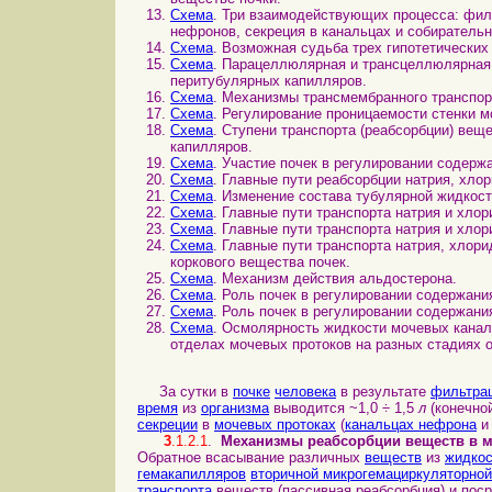
Схема
. Три взаимодействующих процесса: фил
нефронов, секреция в канальцах и собиратель
Схема
. Возможная судьба трех гипотетических 
Схема
. Парацеллюлярная и трансцеллюлярная 
перитубулярных капилляров.
Схема
. Механизмы трансмембранного транспор
Схема
. Регулирование проницаемости стенки м
Схема
. Ступени транспорта (реабсорбции) вещ
капилляров.
Схема
. Участие почек в регулировании содерж
Схема
. Главные пути реабсорбции натрия, хло
Схема
. Изменение состава тубулярной жидкос
Схема
. Главные пути транспорта натрия и хло
Схема
. Главные пути транспорта натрия и хло
Схема
. Главные пути транспорта натрия, хлор
коркового вещества почек.
Схема
. Механизм действия альдостерона.
Схема
. Роль почек в регулировании содержани
Схема
. Роль почек в регулировании содержани
Схема
. Осмолярность жидкости мочевых кана
отделах мочевых протоков на разных стадиях 
За сутки в
почке
человека
в результате
фильтра
время
из
организма
выводится ~1,0 ÷ 1,5
л
(конечно
секреции
в
мочевых протоках
(
канальцах нефрона
3
.1.2.1
.
Механизмы реабсорбции веществ в м
Обратное всасывание различных
веществ
из
жидкос
гемакапилляров
вторичной микрогемациркуляторной
транспорта
веществ (пассивная реабсорбция) и пос