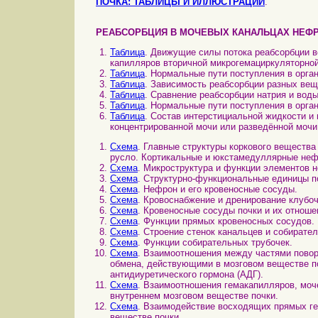
ПОЧКА: ТАБЛИЦЫ И ИЛЛЮСТРАЦИИ
.
РЕАБСОРБЦИЯ В МОЧЕВЫХ КАНАЛЬЦАХ НЕФ
Таблица
. Движущие силы потока реабсорбции 
капилляров вторичной микрогемациркуляторной
Таблица
. Нормальные пути поступления в орган
Таблица
. Зависимость реабсорбции разных вещ
Таблица
. Сравнение реабсорбции натрия и вод
Таблица
. Нормальные пути поступления в орган
Таблица
. Состав интерстициальной жидкости и
концентрированной мочи или разведённой мочи
Схема
. Главные структуры коркового вещества
русло. Кортикальные и юкстамедуллярные неф
Схема
. Микроструктура и функции элементов н
Схема
. Структурно-функциональные единицы п
Схема
. Нефрон и его кровеносные сосуды.
Схема
. Кровоснабжение и дренирование клубоч
Схема
. Кровеносные сосуды почки и их отнош
Схема
. Функции прямых кровеносных сосудов.
Схема
. Строение стенок канальцев и собирате
Схема
. Функции собирательных трубочек.
Схема
. Взаимоотношения между частями повор
обмена, действующими в мозговом веществе по
антидиуретического гормона (АДГ).
Схема
. Взаимоотношения гемакапилляров, моч
внутреннем мозговом веществе почки.
Схема
. Взаимодействие восходящих прямых ге
веществе почки.