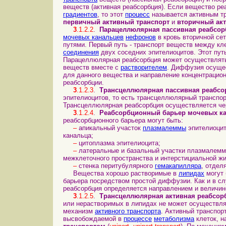
веществ (активная реабсорбция). Если вещество ре
градиентов
, то этот
процесс
называется активным тр
первичный активный транспорт
и
вторичный ак
3
.1.2.2
.
Парацеллюлярная пассивная реабсор
мочевых канальцев
нефронов
в кровь вторичной се
путями. Первый путь - транспорт веществ между к
соединения
двух соседних эпителиоцитов. Этот пут
Парацеллюлярная реабсорбция может осуществлят
веществ вместе с
растворителем
. Диффузия осущес
для данного вещества и направление концентрацион
реабсорбции.
3
.1.2.3
.
Трансцеллюлярная пассивная реабсо
эпителиоцитов, то есть трансцеллюлярный транспо
Трансцеллюлярная реабсорбция осуществляется ч
3
.1.2.4
.
Реабсорбционный барьер мочевых к
реабсорбционного барьера могут быть:
–
апикальный участок
плазмалеммы
эпителиоцит
канальца;
–
цитоплазма эпителиоцита;
–
латеральные и базальный участки плазмалемм
межклеточного пространства и интерстициальной жи
–
стенка перитубулярного
гемакапилляра
, отдел
Вещества хорошо растворимые в
липидах
могут 
барьера посредством простой диффузии. Как и в с
реабсорбция определяется направлением и величино
3
.1.2.5
.
Трансцеллюлярная активная реабсор
или нерастворимых в липидах не может осуществля
механизм
активного транспорта
. Активный транспор
высвобождаемой в
процессе
метаболизма
клеток, 