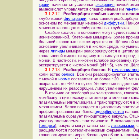
крови
, начинается усиленная
экскреция
почкой амин
аминокислот управляется специфичными им
генети
3
.1.2.12
.
Реабсорбция слабых кислот и основ
клубочковой
фильтрации
, канальцевой реабсорбции
основном по механизму неионной
диффузии
. Наиб
мочевых канальцах и собирательных трубочках.
Слабые кислоты и основания могут существовать
ионизированной. Клеточные мембраны более прониц
бо́льшей скоростью экскретируются со Щёлочной моч
оснований увеличивается в кислой среде, но умень
через
липиды
мембран реабсорбируются в цитоплазм
канальцевой жидкости сдвинуто в кислую сторону, 
мочой. В частности, никотин (слабое основание), пр
экскретируется с кислой мочой (рН ~5), чем со Щёло
3
.1.2.13
.
Реабсорбция белков
. В
гемакапилляр
количество
белков
. Все они реабсорбируются эпит
с мочой в
норме
составляет не более ~20 ÷ 75
мг
в 
возрастать до ~50
г
в сутки. Увеличение выделения 
нарушением их реабсорбции, либо увеличением филь
В отличие от реабсорбции электролитов, глюкозы 
мембрану в цитоплазму эпителиоцита мочевого кана
плазмалеммы эпителиоцита и транспортируются в к
механизмом. Белок попадает в цитоплазму эпител
профильтровавшегося белка
адсорбируются
на пове
плазмалемма образует пиноцитозную вакуоль. Отш
участку плазмалеммы эпителиоцита. В околоядерной
Гольджи
), вакуоли могут сливаться с
лизосомами
, 
расщепляются протеолитическими ферментами. Обр
транспортируются через базальную область плазма