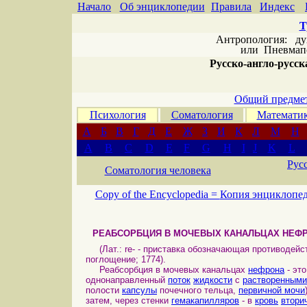
Начало
Об энциклопедии
Правила
Индекс
Т
Антропология: дух 
или
Пневмапс
Русско-англо-русска
Общий предмет
Психология
Соматология
Математи
А
Б
В
Г
Д
Е
Ж
З
И
К
Л
М
Н
A
B
C
D
E
F
G
H
I
J
K
L
Рус
Соматология человека
Copy of the Encyclopedia =
Копия энциклопе
РЕАБСОРБЦИЯ В МОЧЕВЫХ КАНАЛЬЦАХ НЕФ
(Лат.: re- - приставка обозначающая противодейс
поглощение; 1774).
Реабсорбция в мочевых канальцах
нефрона
- эт
однонаправленный
поток
жидкости
с
растворенными
полости
капсулы
почечного тельца,
первичной мочи
затем, через стенки
гемакапилляров
- в
кровь
втори