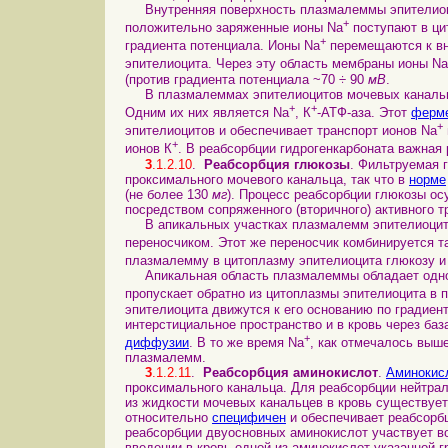
Внутренняя поверхность плазмалеммы эпителиоци
+
положительно заряженные ионы Na
поступают в ци
+
градиента потенциала. Ионы Na
перемещаются к вн
эпителиоцита. Через эту область мембраны ионы Na
(против градиента потенциала ~70 ÷ 90
мВ
.
В плазмалеммах эпителиоцитов мочевых канальцев
+
+
Одним их них является Na
, К
-АТФ-аза. Этот
ферм
+
эпителиоцитов и обеспечивает транспорт ионов Na
+
ионов К
. В реабсорбции гидрогенкарбоната важна
3
.1.2.10
.
Реабсорбция глюкозы
. Фильтруемая 
проксимального мочевого канальца, так что в
норме
(не более 130
мг
). Процесс реабсорбции глюкозы ос
посредством сопряженного (вторичного) активного т
В апикальных участках плазмалемм эпителиоцитов
переносчиком. Этот же переносчик комбинируется т
плазмалемму в цитоплазму эпителиоцита глюкозу и
Апикальная область плазмалеммы обладает однос
пропускает обратно из цитоплазмы эпителиоцита в п
эпителиоцита движутся к его основанию по градиен
интерстициальное пространство и в кровь через б
+
диффузии
. В то же время Na
, как отмечалось выш
плазмалемм.
3
.1.2.11
.
Реабсорбция аминокислот
.
Аминокис
проксимального канальца. Для реабсорбции нейтра
из жидкости мочевых канальцев в кровь существуе
относительно
специфичен
и обеспечивает реабсорбц
реабсорбции двуосновных аминокислот участвует во 
введении в кровь одной из аминокислот указанной г