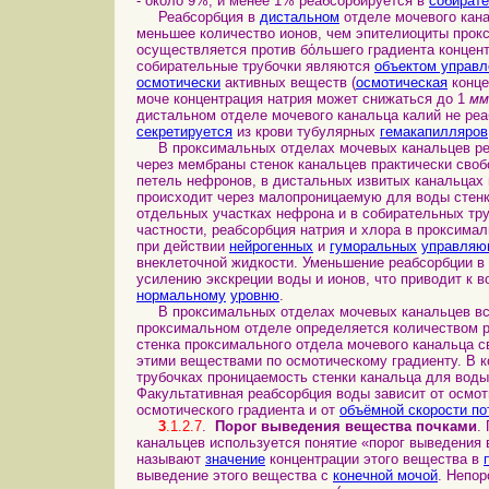
- около 9%, и менее 1% реабсорбируется в
собирате
Реабсорбция в
дистальном
отделе мочевого кана
меньшее количество ионов, чем эпителиоциты прокс
осуществляется против бо́льшего градиента конце
собирательные трубочки являются
объектом управл
осмотически
активных веществ (
осмотическая
конце
моче концентрация натрия может снижаться до 1
мм
дистальном отделе мочевого канальца калий не реаб
секретируется
из крови тубулярных
гемакапилляров
В проксимальных отделах мочевых канальцев р
через мембраны стенок канальцев практически своб
петель нефронов, в дистальных извитых канальцах 
происходит через малопроницаемую для воды стен
отдельных участках нефрона и в собирательных тр
частности, реабсорбция натрия и хлора в проксима
при действии
нейрогенных
и
гуморальных
управляю
внеклеточной жидкости. Уменьшение реабсорбции в
усилению экскреции воды и ионов, что приводит к 
нормальному
уровню
.
В проксимальных отделах мочевых канальцев вс
проксимальном отделе определяется количеством р
стенка проксимального отдела мочевого канальца с
этими веществами по осмотическому градиенту. В к
трубочках проницаемость стенки канальца для воды
Факультативная реабсорбция воды зависит от осмот
осмотического градиента и от
объёмной скорости по
3
.1.2.7
.
Порог выведения вещества почками
.
канальцев используется понятие «порог выведения
называют
значение
концентрации этого вещества в
выведение этого вещества с
конечной мочой
. Непор