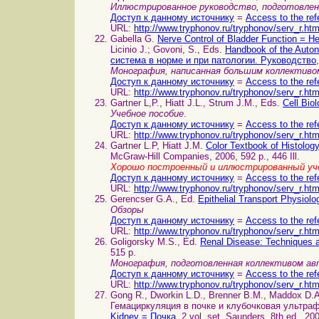
Иллюстрированное руководство, подготовле
Доступ к данному источнику
=
Access to the ref
URL:
http://www.tryphonov.ru/tryphonov/serv_r.ht
Gabella G.
Nerve Control of Bladder Function =
Licinio J.; Govoni, S., Eds.
Handbook of the Auto
система в норме и при патологии. Руководство
Монография, написанная большим коллектив
Доступ к данному источнику
=
Access to the ref
URL:
http://www.tryphonov.ru/tryphonov/serv_r.ht
Gartner L,P., Hiatt J.L., Strum J.M., Eds.
Cell Bio
Учебное пособие
.
Доступ к данному источнику
=
Access to the ref
URL:
http://www.tryphonov.ru/tryphonov/serv_r.ht
Gartner L.P, Hiatt J.M.
Color Textbook of Histol
McGraw-Hill Companies, 2006, 592 p., 446 Ill.
Хорошо построенный и иллюстрированный уч
Доступ к данному источнику
=
Access to the ref
URL:
http://www.tryphonov.ru/tryphonov/serv_r.ht
Gerencser G.A., Ed.
Epithelial Transport Physio
Обзоры
Доступ к данному источнику
=
Access to the ref
URL:
http://www.tryphonov.ru/tryphonov/serv_r.ht
Goligorsky M.S., Ed.
Renal Disease: Techniques
515 p.
Монография, подготовленная коллективом а
Доступ к данному источнику
=
Access to the ref
URL:
http://www.tryphonov.ru/tryphonov/serv_r.ht
Gong R., Dworkin L.D., Brenner B.M., Maddox D.A. 
Гемациркуляция в почке и клубочковая ультрафи
Kidney = Почка
. 2 vol. set, Saunders, 8th ed., 20