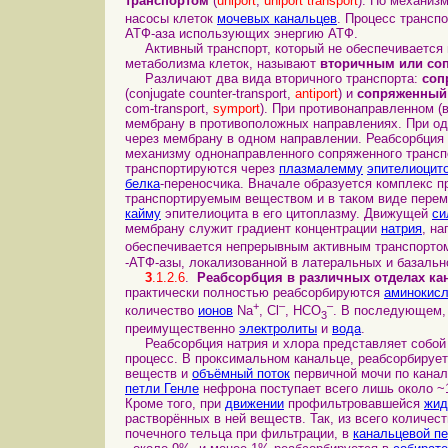
транспортом
(
uniport
,
uniport transport
). По механиз
насосы клеток
мочевых канальцев
. Процесс трансп
АТФ-аза использующих энергию АТФ.
Активный транспорт, который не обеспечивается 
метаболизма клеток, называют
вторичным или со
Различают два вида вторичного транспорта:
соп
(conjugate counter-transport,
antiport
) и
сопряженный
com-transport,
symport
). При противонаправленном (
мембрану в противоположных направлениях. При од
через мембрану в одном направлении. Реабсорбция
механизму однонаправленного сопряженного транспо
транспортируются через
плазмалемму
эпителиоцит
белка
-переносчика. Вначале образуется комплекс п
транспортируемым веществом и в таком виде пере
кайму
эпителиоцита в его цитоплазму. Движущей
си
мембрану служит градиент концентрации
натрия
, н
обеспечивается непрерывным активным транспортом
-АТФ-азы, локализованной в латеральных и базаль
3
.1.2.6
.
Реабсорбция в различных отделах ка
практически полностью реабсорбируются
аминокис
+
–
–
количество
ионов
Na
, Cl
, НСО
. В последующем
3
преимущественно
электролиты
и
вода
.
Реабсорбция натрия и хлора представляет собой
процесс. В проксимальном канальце, реабсорбирует
веществ и
объёмный поток
первичной мочи по кана
петли Генле
нефрона поступает всего лишь около 
Кроме того, при
движении
профильтровавшейся
жид
растворённых в ней веществ. Так, из всего количес
почечного тельца при фильтрации, в
канальцевой п