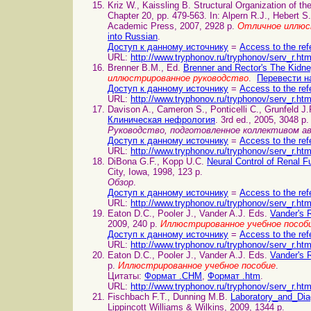
Kriz W., Kaissling B. Structural Organization o
Chapter 20, pp. 479-563. In: Alpern R.J., Hebert S
Academic Press, 2007, 2928 p.
Отличное иллюс
into Russian
.
Доступ к данному источнику
=
Access to the ref
URL:
http://www.tryphonov.ru/tryphonov/serv_r.ht
Brenner B.M., Ed.
Brenner and Rector's The Kidn
иллюстрированное руководство
.
Перевести н
Доступ к данному источнику
=
Access to the ref
URL:
http://www.tryphonov.ru/tryphonov/serv_r.ht
Davison A., Cameron S., Ponticelli C., Grunfeld J
Клиническая нефрология
. 3rd ed., 2005, 3048 p.
Руководство, подготовленное коллективом 
Доступ к данному источнику
=
Access to the ref
URL:
http://www.tryphonov.ru/tryphonov/serv_r.ht
DiBona G.F., Kopp U.C.
Neural Control of Renal
City, Iowa, 1998, 123 p.
Обзор
.
Доступ к данному источнику
=
Access to the ref
URL:
http://www.tryphonov.ru/tryphonov/serv_r.ht
Eaton D.C., Pooler J., Vander A.J. Eds.
Vander's 
2009, 240 p.
Иллюстрированное учебное пособ
Доступ к данному источнику
=
Access to the ref
URL:
http://www.tryphonov.ru/tryphonov/serv_r.ht
Eaton D.C., Pooler J., Vander A.J. Eds.
Vander's 
p.
Иллюстрированное учебное пособие
.
Цитаты:
Формат .CHM
,
Формат .htm
.
URL:
http://www.tryphonov.ru/tryphonov/serv_r.ht
Fischbach F.T., Dunning M.B.
Laboratory_and_Di
Lippincott Williams & Wilkins, 2009, 1344 p.