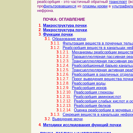
реабсорбция - это частичный обратный
транспорт
(в
про
фильтровавшихся
из
плазмы крови
в
ультрафиль
нефрона.
ПОЧКА: ОГЛАВЛЕНИЕ
1
.
Макроструктура почки
.
2
.
Микроструктура почки
.
3
.
Функции почки
.
3
.1
.
Образование мочи
.
3
.1.1
.
Фильтрация веществ в почечных тель
3
.1.2
.
Реабсорбция веществ в канальцах не
3
.1.2.1
.
Механизмы реабсорбции веществ 
3
.1.2.2
.
Парацеллюлярная пассивная реа
3
.1.2.3
.
Трансцеллюлярная пассивная ре
3
.1.2.4
.
Реабсорбционный барьер канальц
3
.1.2.5
.
Трансцеллюлярная активная реа
3
.1.2.6
.
Реабсорбция в различных отдела
3
.1.2.7
.
Порог выведения вещества почк
3
.1.2.8
.
Реабсорбция воды
.
3
.1.2.9
.
Реабсорбция ионов
.
3
.1.2.10
.
Реабсорбция глюкозы
.
3
.1.2.11
.
Реабсорбция аминокислот
.
3
.1.2.12
.
Реабсорбция слабых кислот и о
3
.1.2.13
.
Реабсорбция белков
.
3
.1.2.14
.
Оценка реабсорбции в мочевых 
3
.1.3
.
Секреция веществ в канальцах нефрон
3
.2
.
Выведение мочи
.
4
.
Методики исследования функций почки
.