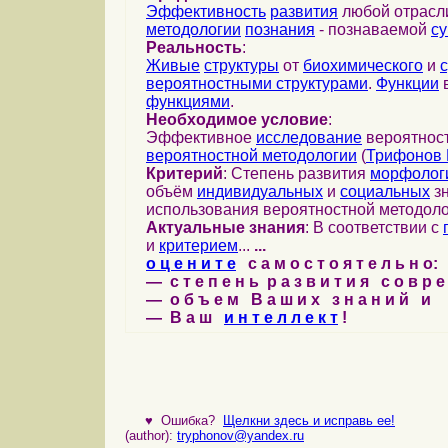
Эффективность
развития
любой отрас
методологии
познания
- познаваемой
с
Реальность
:
Живые
структуры
от
биохимического
и
вероятностными структурами
.
Функции
в
функциями
.
Необходимое условие
:
Эффективное
исследование
вероятност
вероятностной методологии
(
Трифонов 
Критерий
: Степень развития
морфолог
объём
индивидуальных
и
социальных
зн
использования вероятностной методоло
Актуальные знания
: В соответствии с
и
критерием
...
...
о ц е н и т е
с а м о с т о я т е л ь н о:
— с т е п е н ь р а з в и т и я с о в р 
— о б ъ е м В а ш и х з н а н и й и
— В а ш
и н т е л л е к т
!
♥
Ошибка?
Щелкни здесь и исправь ее!
(author):
tryphonov@yandex.ru