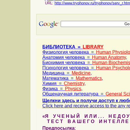
URL:
http://www.tryphonov.ru/tryphonov/serv_r.ht
БИБЛИОТЕКА =
LIBRARY
Физиология человека =
Human Physiol
Анатомия человека =
Human Anatomy
,
Биохимия человека =
Human Biochemis
Психология человека =
Human Psychol
Медицина =
Medicine
,
Математика =
Mathematics
,
Химия =
Chemistry
,
Физика =
Physics
,
Общенаучная литература =
General Sc
Щелкни здесь и получи доступ к люб
Click here and receive access to the any ref
«Я У Ч Е Н Ы Й И Л И . . . Н Е Д О У
Т Е С Т В А Ш Е Г О И Н Т Е Л Л Е 
Предпосылка
: