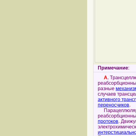
Примечание
:
А
. Трансцел
реабсорбционный
разные
механиз
случаев трансц
активного транс
переносчиков
.
Парацеллюлярн
реабсорбционны
протоков
. Движ
электрохимичес
интерстициальн