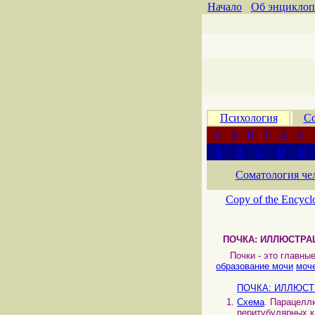
Начало
Об энциклоп
Психология
Со
А
Б
В
Г
Д
Е
A
B
C
D
E
Соматология че
Copy of the Encycl
ПОЧКА: ИЛЛЮСТРА
Почки - это главны
образование мочи
моч
ПОЧКА: ИЛЛЮСТ
Схема
. Парацелл
перитубулярных к