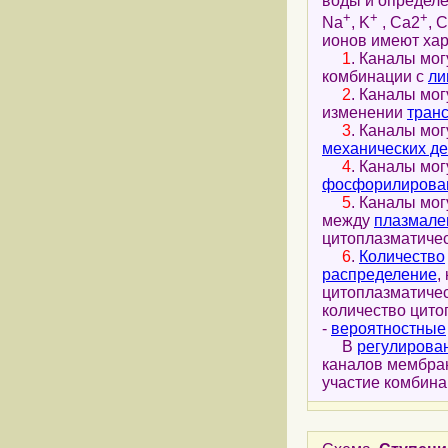
воды и определ
+
+
+
Na
, K
, Ca2
, C
ионов имеют хар
1
. Каналы мог
комбинации с
ли
2
. Каналы мог
изменении
тран
3
. Каналы мог
механических д
4
. Каналы мог
фосфорилирова
5
. Каналы мо
между
плазмал
цитоплазматиче
6
.
Количество
распределение
,
цитоплазматичес
количество цито
-
вероятностные
В
регулирова
каналов мембра
участие комбина