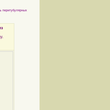
вь перитубулярных
из
y.