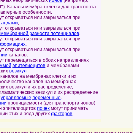
енных неорганических
ионов
(например,
–
l
). Каналы мембран клетки для транспорта
актерные особенности.
ут открываться или закрываться при
гандами
;
ут открываться или закрываться при
смембранной разности потенциалов
.
ут открываться или закрываться при
еформациях
.
ут открываться или закрываться при
нии
каналов.
гут перемещаться в обоих направлениях
еммой
эпителиоцитов
и мембранами
ских
везикул
.
каналов на мембранах клетки и их
 количество каналов на мембранах
ких везикул и их распределение,
плазматических везикул и их распределение
управляемые
переменные
.
нии
проницаемости (для транспорта ионов)
н эпителиоцитов
почек
могут принимать
ции этих и ряда других
факторов
.