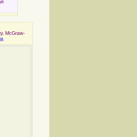
ая
ogy. McGraw-
ии
.