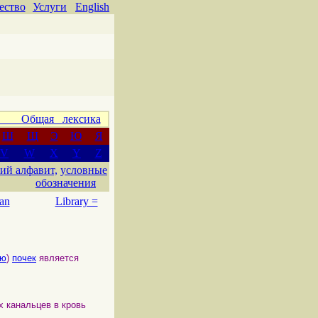
ество
Услуги
English
 Общая лексика
Ш
Щ
Э
Ю
Я
V
W
X
Y
Z
ий алфавит,
условные
обозначения
an
Library =
ью
)
почек
является
 канальцев в кровь