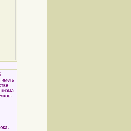
й
 иметь
стве
анизма
лков-
ока.