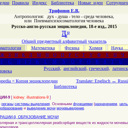
едии
Правила
Индекс
Библиотека
Новые идеи
Сотруднич
Трифонов Е.В.
Антропология: дух - душа - тело - среда человека,
или
Пневмапсихосоматология человека
Русско-англо-русская энциклопедия, 18-е изд., 2015
π
ψ
σ
Общий предметный алфавитный указатель
матология
Математика
Физика
Химия
Наука
Ж
З
И
К
Л
М
Н
О
П
Р
С
Т
У
Ф
Х
Ц
Ч
F
G
H
I
J
K
L
M
N
O
P
Q
R
S
T
U
Русский,
английский,
греческий,
латинск
ловека
↔
opedia =
Копия энциклопедии
Translate: Englisch
Russi
Библиотека
ЦИИ-9
[
kidney: illustrations-9
]
е
органы
системы выделения
. Основными
функциями
(
назначением
,
цел
еобразование
и
выведение мочи
мочевыведение
.
РАЦИИ-9, ОБРАЗОВАНИЕ МОЧИ
юлярная и трансцеллюлярная реабсорбция веществ из жидкости мочевых
апилляров.