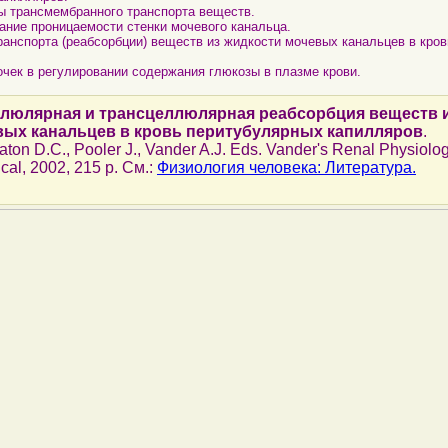
ы трансмембранного транспорта веществ.
вание проницаемости стенки мочевого канальца.
транспорта (реабсорбции) веществ из жидкости мочевых канальцев в кро
почек в регулировании содержания глюкозы в плазме крови.
люлярная и трансцеллюлярная реабсорбция веществ 
вых канальцев в кровь перитубулярных капилляров
.
Eaton D.C., Pooler J., Vander A.J. Eds. Vander's Renal Physiolog
cal, 2002, 215 p. См.:
Физиология человека: Литература.