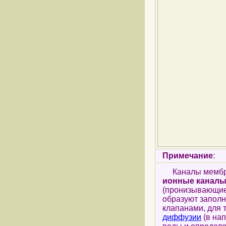
Примечание
:
Каналы мембран
ионные каналы
(пронизывающи
образуют запол
клапанами, для 
диффузии
(в на