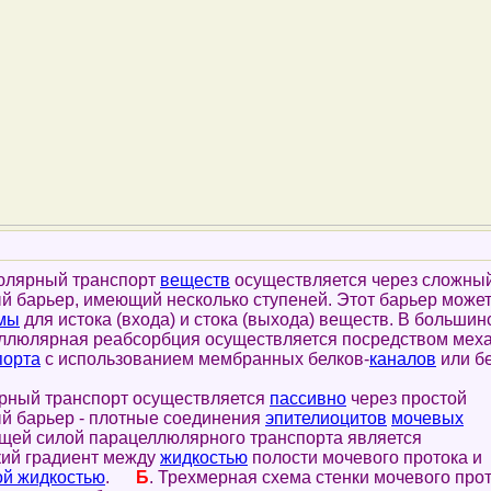
люлярный транспорт
веществ
осуществляется через сложны
 барьер, имеющий несколько ступеней. Этот барьер может
мы
для истока (входа) и стока (выхода) веществ. В большин
еллюлярная реабсорбция осуществляется посредством мех
порта
с использованием мембранных белков-
каналов
или бе
ый транспорт осуществляется
пассивно
через простой
й барьер - плотные соединения
эпителиоцитов
мочевых
ущей силой парацеллюлярного транспорта является
кий градиент между
жидкостью
полости мочевого протока и
ой жидкостью
.
Б
. Трехмерная схема стенки мочевого прот