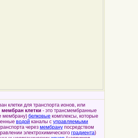
 клетки для транспорта ионов, или
 мембран клетки
- это трансмембранные
е мембрану)
белковые
комплексы, которые
ненные
водой
каналы с
управляемыми
транспорта через
мембрану
посредством
правлении электрохимического
градиента
)