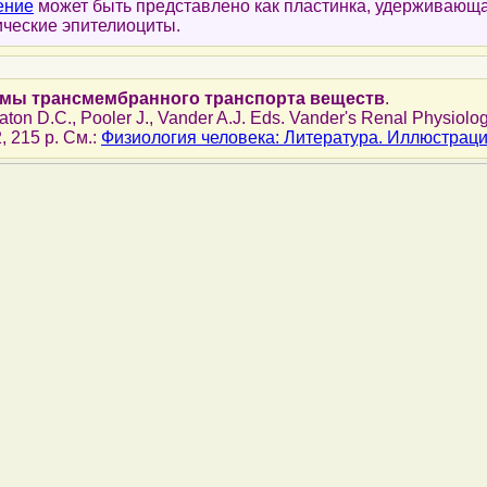
ение
может быть представлено как пластинка, удерживающ
ческие эпителиоциты.
мы трансмембранного транспорта веществ
.
Eaton D.C., Pooler J., Vander A.J. Eds. Vander's Renal Physiol
2, 215 p. См.:
Физиология человека: Литература. Иллюстрац