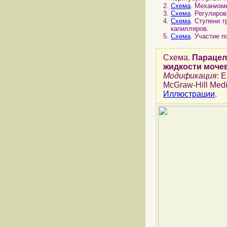
Схема
. Механизм
Схема
. Регулиро
Схема
. Ступени 
капилляров.
Схема
. Участие 
Схема.
Парацел
жидкости моче
Модификация
: 
McGraw-Hill Medi
Иллюстрации
.