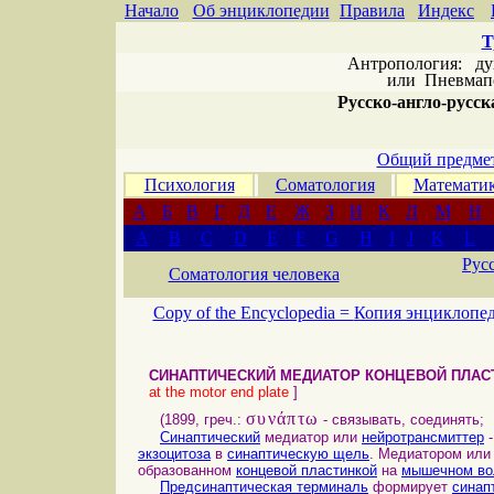
Начало
Об энциклопедии
Правила
Индекс
Т
Антропология: дух 
или
Пневмапс
Русско-англо-русска
Общий предмет
Психология
Соматология
Математи
А
Б
В
Г
Д
Е
Ж
З
И
К
Л
М
Н
A
B
C
D
E
F
G
H
I
J
K
L
Рус
Соматология человека
Copy of the Encyclopedia =
Копия энциклопе
СИНАПТИЧЕСКИЙ МЕДИАТОР КОНЦЕВОЙ ПЛАС
at the motor end plate
]
συνάπτω
(1899, греч.:
- связывать, соединять; 
Синаптический
медиатор или
нейротрансмиттер
экзоцитоза
в
синаптическую щель
. Медиатором или
образованном
концевой пластинкой
на
мышечном во
Предсинаптическая терминаль
формирует
синап