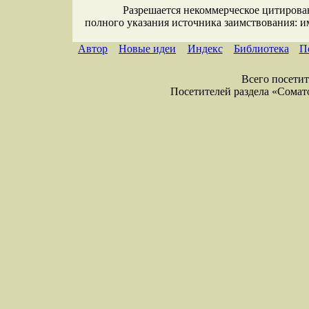
Разрешается некоммерческое цитирова
полного указания источника заимствования: 
Автор
Новые идеи
Индекс
Библиотека
П
Всего посетите
Посетителей раздела «Соматол