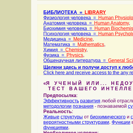
БИБЛИОТЕКА =
LIBRARY
Физиология человека =
Human Physiol
Анатомия человека =
Human Anatomy
,
Биохимия человека =
Human Biochemis
Психология человека =
Human Psychol
Медицина =
Medicine
,
Математика =
Mathematics
,
Химия =
Chemistry
,
Физика =
Physics
,
Общенаучная литература =
General Sc
Щелкни здесь и получи доступ к люб
Click here and receive access to the any ref
«Я У Ч Е Н Ы Й И Л И . . . Н Е Д О У
Т Е С Т В А Ш Е Г О И Н Т Е Л Л Е 
Предпосылка
:
Эффективность
развития
любой отрас
методологии
познания
- познаваемой
с
Реальность
:
Живые
структуры
от
биохимического
и
вероятностными структурами
.
Функции
в
функциями
.
Необходимое условие
: