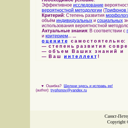
Эффективное
исследование
вероятност
вероятностной методологии
(
Трифонов 
Критерий
: Степень развития
морфолог
объём
индивидуальных
и
социальных
зн
использования вероятностной методоло
Актуальные знания
: В соответствии с
и
критерием
...
...
о ц е н и т е
с а м о с т о я т е л ь н о:
— с т е п е н ь р а з в и т и я с о в р 
— о б ъ е м В а ш и х з н а н и й и
— В а ш
и н т е л л е к т
!
♥
Ошибка?
Щелкни здесь и исправь ее!
(author):
tryphonov@yandex.ru
Санкт-Петер
Copyright 