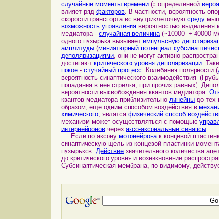
случайные
моменты
времени
(с определенной
веро
влияет ряд
факторов
. В частности, вероятность оп
скорости транспорта во внутриклеточную
среду
мыш
возможность
управления
вероятностью выделения м
медиатора -
случайная величина
(~10000 ÷ 40000 м
одного пузырька вызывает
импульсную
деполяриза
амплитуды
(
миниатюрный потенциал субсинаптичес
деполяризациями
, они не могут активно распростра
достигают
критического уровня деполяризации
. Так
покое
-
случайный процесс
. Колебания полярности (
вероятность синаптического взаимодействия. (Груб
попадания в нее стрелка, при прочих равных). Деп
вероятности высвобождения квантов медиатора.
От
квантов медиатора приблизительно
линейны
до тех 
образом, еще одним способом воздействия в
механ
химического
, являтся
физический
способ
воздейств
механизм может осуществляться с помощью
управ
интернейронов
через
аксо-аксональные синапсы
.
Если по аксону
мотонейрона
к концевой пластин
синаптическую щель из концевой пластинки момен
пузырьков.
Действие
значительного количества аце
до критического уровня и возникновение распрост
Субсинаптическая мембрана, по-видимому, действу