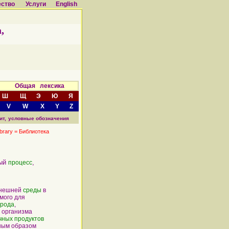
ество
Услуги
English
,
а Общая лексика
Ш
Щ
Э
Ю
Я
V
W
X
Y
Z
ит,
условные обозначения
ibrary = Библиотека
ый
,
процесс
внешней
среды
в
мого для
орода
,
 организма
чных продуктов
вным образом