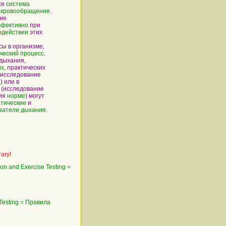
ся
система
 кровообращения
.
ие
фективно
при
одействии
этих
ы в организме,
ческий процесс
.
дыхания,
ых
, практических
, исследование
а
) или в
 (исследование
ния
норме
) могут
атические
и
затели
дыхания
.
rary!
on and Exercise Testing =
Testing = Правила