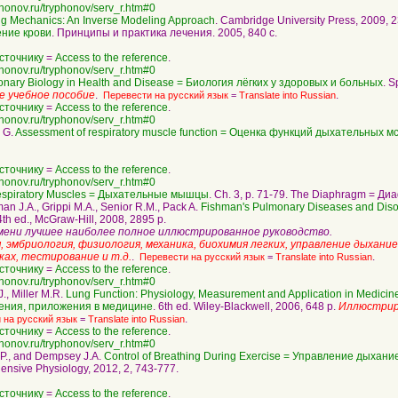
phonov.ru/tryphonov/serv_r.htm#0
quotation
g Mechanics: An Inverse Modeling Approach
. Cambridge University Press, 2009, 2
ние крови
. Принципы и практика лечения. 2005, 840 с.
сточнику
=
Access to the reference
.
phonov.ru/tryphonov/serv_r.htm#0
quotation
nary Biology in Health and Disease = Биология лёгких у здоровых и больных
. S
 учебное пособие
.
.
Перевести на русский язык
=
Translate into Russian
сточнику
=
Access to the reference
.
phonov.ru/tryphonov/serv_r.htm#0
quotation
 G.
Assessment of respiratory muscle function = Оценка функций дыхательных 
сточнику
=
Access to the reference
.
phonov.ru/tryphonov/serv_r.htm#0
quotation
espiratory Muscles = Дыхательные мышцы
. Ch. 3, p. 71-79. The Diaphragm = Ди
hman J.A., Grippi M.A., Senior R.M., Pack A.
Fishman's Pulmonary Diseases and Dis
, 4th ed., McGraw-Hill, 2008, 2895 p.
мени лучшее наиболее полное иллюстрированное руководство.
, эмбриология, физиология, механика, биохимия легких, управление дыхани
ках, тестирование и т.д.
.
.
Перевести на русский язык
=
Translate into Russian
сточнику
=
Access to the reference
.
phonov.ru/tryphonov/serv_r.htm#0
quotation
., Miller M.R.
Lung Function: Physiology, Measurement and Application in Medicin
ения, приложения в медицине
. 6th ed. Wiley-Blackwell, 2006, 648 p.
Иллюстрир
.
 на русский язык
=
Translate into Russian
сточнику
=
Access to the reference
.
phonov.ru/tryphonov/serv_r.htm#0
quotation
i P., and Dempsey J.A.
Control of Breathing During Exercise = Управление дыхан
ensive Physiology, 2012, 2, 743-777.
сточнику
=
Access to the reference
.