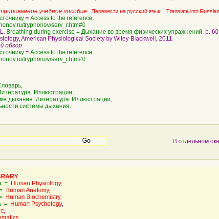
трированное учебное пособие
.
Перевести на русский язык
=
Translate into Russia
сточнику
=
Access to the reference
.
phonov.ru/tryphonov/serv_r.htm#0
quotation
.L.
Breathing during exercise = Дыхание во время физических упражнений
. p. 6
ology, American Physiological Society by Wiley-Blackwell, 2011.
й обзор
сточнику
=
Access to the reference
.
phonov.ru/tryphonov/serv_r.htm#0
quotation
Cловарь
,
Литература. Иллюстрации
,
еме дыхания: Литература. Иллюстрации
,
ьности системы дыхания
.
В отдельном ок
BRARY
ка =
Human Physiology
,
 =
Human Anatomy
,
 =
Human Biochemistry
,
ка =
Human Psychology
,
ne
,
ematics
,