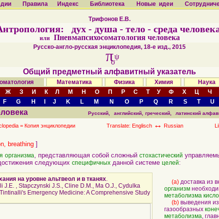
едии
Правила
Индекс
Библиотека
Новые идеи
Сотруднич
Трифонов Е.В.
Антропология: дух - душа - тело - среда человека
Пневмапсихосоматология человека
или
Русско-англо-русская энциклопедия, 18-е изд., 2015
π
ψ
σ
Общий предметный алфавитный указатель
оматология
Математика
Физика
Химия
Наук
Ж
З
И
К
Л
М
Н
О
П
Р
С
Т
У
Ф
Х
Ц
Ч
F
G
H
I
J
K
L
M
N
O
P
Q
R
S
T
U
еловека
Русский,
английский,
греческий,
латинский алфав
↔
clopedia =
Копия энциклопедии
Translate: Englisch
Russian
L
on, breathing
]
, представляющая собой сложный
управляем
я
организма
стохастический
достижения следующих
данной системе
:
специфичных
целей
ания на уровне альтвеол и в тканях
.
(a)
доставка из 
lli J.E. , Stapczynski J.S., Cline D.M., Ma O.J., Cydulka
организм
необходи
 Tintinalli's Emergency Medicine: A Comprehensive Study
метаболизма
кисл
(b)
выведения из
газообразных
коне
метаболизма
, гла