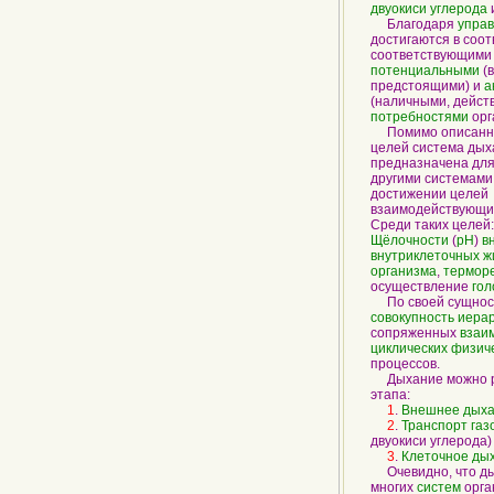
двуокиси углерода
Благодаря
упра
достигаются в соот
соответствующими
потенциальными
(
предстоящими) и
а
(наличными, дейст
потребностями
орг
Помимо описанны
целей система дых
предназначена дл
другими системами 
достижении целей
взаимодействующих
Среди таких целей
Щёлочности
(
pH
)
в
внутриклеточных
ж
организма
,
термор
осуществление
гол
По своей сущност
совокупность
иерар
сопряженных
взаи
циклических
физич
процессов.
Дыхание можно ра
этапа:
1
.
Внешнее дых
2
.
Транспорт газ
двуокиси углерода
3
.
Клеточное ды
Очевидно, что ды
многих
систем
орга