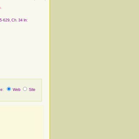
.
n
05-629, Ch. 34 In:
не:
Web
Site