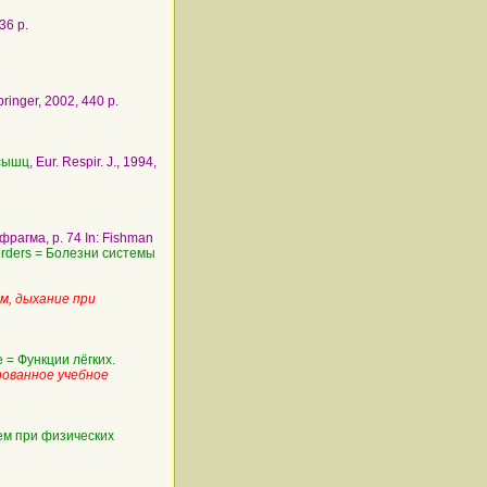
36 p.
pringer, 2002, 440 p.
мсышц
, Eur. Respir. J., 1994,
афрагма, p. 74 In: Fishman
orders = Болезни системы
ем, дыхание при
e = Функции лёгких.
ованное учебное
ием при физических