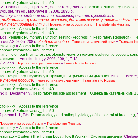
phonov.ru/tryphonov/serv_r.htm#0
quotation
J.A., Fishman J.A., Grippi M.A., Senior R.M., Pack A.
Fishman's Pulmonary Diseases
 2vol. set, 4th ed., McGraw-Hill, 2008, 2895 p.
мени лучшее наиболее полное иллюстрированное руководство.
, эмбриология, физиология, механика, биохимия легких, управление дыхани
ках, тестирование и т.д.
.
.
Перевести на русский язык
=
Translate into Russian
сточнику
=
Access to the reference
.
phonov.ru/tryphonov/serv_r.htm#0
quotation
 Eds.
Pediatric Pulmonary Function Testing (Progress in Respiratory Research) =
Karger AG, 2005, 288 p.
Учебное пособие
.
Перевести на русский язык
=
Translate in
сточнику
=
Access to the reference
.
phonov.ru/tryphonov/serv_r.htm#0
quotation
and life on earth: an anesthesiologist's views on oxygen evolution, discovery, sensi
 земле ...
. Anesthesiology, 2008, 109, 1, 7-13.
й обзор
.
.
Перевести на русский язык
=
Translate into Russian
сточнику
=
Access to the reference
.
phonov.ru/tryphonov/serv_r.htm#0
quotation
lied Respiratory Physiology = Прикладная физиология дыхания
. 6th ed. Elsevier
 учебное пособие
.
.
Перевести на русский язык
=
Translate into Russian
сточнику
=
Access to the reference
.
phonov.ru/tryphonov/serv_r.htm#0
quotation
link R., Decramer M.
Respiratory muscle assessment = Оценка дыхательных мыш
сточнику
=
Access to the reference
.
phonov.ru/tryphonov/serv_r.htm#0
quotation
Teppema L.J., Eds.
Pharmacology and pathophysiology of the control of breathing
,
.
Перевести на русский язык
=
Translate into Russian
сточнику
=
Access to the reference
.
phonov.ru/tryphonov/serv_r.htm#0
quotation
espiratory System (The Human Body: How It Works) = Система дыхания
. Chelsea