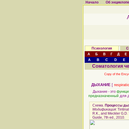
Начало
Об энциклоп
Психология
С
А
Б
В
Г
Д
Е
A
B
C
D
E
Соматология ч
Copy of the Ency
ДЫХАНИЕ
[
respirati
Дыхание - это
функци
для 
предназначенный
Схема.
Процессы дых
Модификация
: Tintina
R.K., and Meckler G.D.
Guide, 7th ed., 2010.