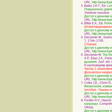
URL:
http://www.try
Bates J.H.T., Ed.
Lun
Повышенное давле
Учебное пособие
.
Доступ к данному и
URL:
http://www.try
Bittar E.K., Ed.
Pulmo
Иллюстрированное
Доступ к данному и
URL:
http://www.try
Decramer M., Scano
7, 1744–1745.
Статья
.
Доступ к данному и
URL:
http://www.try
Decramer M.
The R
A.P., Elias J.A., Fis
дыхания
. 2vol. set
К настоящему вре
Часть 1: анатомия
физических нагруз
Доступ к данному и
URL:
http://www.try
Cotes J.E., Chinn D.J
Физиология, измер
пособие
.
Перевести
Доступ к данному и
URL:
http://www.try
Forster H.V., Haouz
нагрузках
. Compreh
Обзор
.
Доступ к данному и