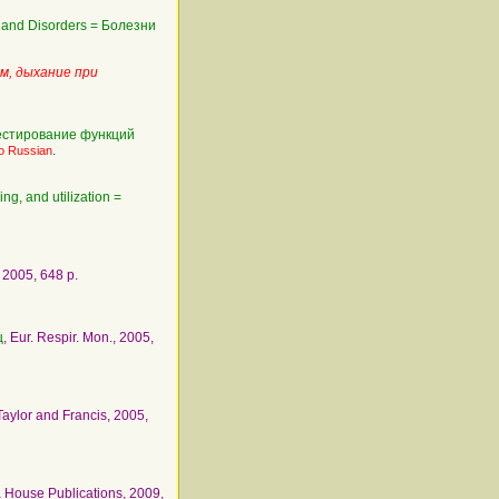
 and Disorders = Болезни
ем, дыхание при
 Тестирование функций
.
to Russian
ng, and utilization =
, 2005, 648 p.
ц
, Eur. Respir. Mon., 2005,
 Taylor and Francis, 2005,
 House Publications, 2009,