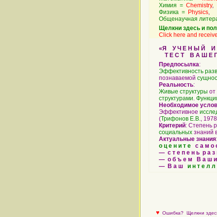
Химия =
Chemistry
,
Физика =
Physics
,
Общенаучная литер
Щелкни здесь и пол
Click here and receive
«Я У Ч Е Н Ы Й И Л 
Т Е С Т В А Ш Е Г 
Предпосылка
:
Эффективность
раз
познаваемой
сущно
Реальность
:
Живые
структуры
от
структурами
.
Функци
Необходимое усло
Эффективное
иссле
(
Трифонов Е.В.
, 1978,
Критерий
: Степень 
социальных
знаний в
Актуальные знания
о ц е н и т е
с а м о с 
— с т е п е н ь р а з
— о б ъ е м В а ш и
— В а ш
и н т е л л 
♥
Ошибка?
Щелкни здесь