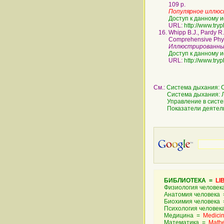
109 p.
Популярное иллюс
Доступ к данному и
URL:
http://www.try
Whipp B.J., Pardy R
Comprehensive Physi
Иллюстрированны
Доступ к данному и
URL:
http://www.try
См.:
Система дыхания: 
Система дыхания: 
Управление в сист
Показатели деятел
БИБЛИОТЕКА =
LI
Физиология челове
Анатомия человека
Биохимия человека
Психология челове
Медицина =
Medici
Математика =
Math