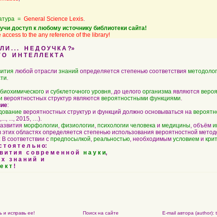
атура =
General Science Lexis
.
учи доступ к любому источнику библиотеки сайта!
 access to the any reference of the library!
И . . . Н Е Д О У Ч К А ?»
О И Н Т Е Л Л Е К Т А
вития
любой отрасли
знаний
определяется степенью соответствия
методоло
сти
.
биохимического
и
субклеточного
уровня
, до целого
организма
являются
веро
и
вероятностных структур являются
вероятностными функциями
.
вие
:
дование
вероятностных структур и функций должно основываться на
вероятн
..., ..., 2015, …).
развития
морфологии
,
физиологии
,
психологии
человека
и
медицины
, объём
и
 этих областях определяется степенью использования вероятностной метод
: В соответствии с
предпосылкой
,
реальностью
, необходимым
условием
и
кри
т о я т е л ь н о:
 в и т и я с о в р е м е н н о й
н а у к и
,
 х з н а н и й и
е к т
!
 и исправь ее!
Поиск на сайте
E-mail автора (author):