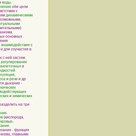
и
воды
.
влению
обе цели
ветствии с
 им
динамическими
возможными,
ктуальными
вительными)
анизма.
х основных
ания
я
взаимодействия
с
и для соучастия в
 с ней систем.
:
регулирование
неклеточных
и
идкостей
егуляция
,
оса
и
речи
и др.
и дыхание -
хических
модействующих
еских
и
химических
зделить на три
ание
.
ов
(кислорода,
)
кровью
.
хание
.
хание - функция
низма, главными