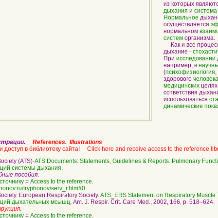
из которых являют
дыхания
и
система
Нормальное
дыхан
осуществляется
эф
нормальном
взаим
систем
организма.
Как и все процесс
дыхание -
стохасти
При
исследовании
например, в
научн
(
психофизиология
здорового
человек
медицинских
целях
сответствия дыха
использоваться
ст
динамические пока
юстрации.
References. Illustrations
и доступ в библиотеку сайта
!
Click here and receive access to the reference lib
ociety (ATS)·
ATS Documents: Statements, Guidelines & Reports. Pulmonary Functi
кций системы дыхания
.
бные пособия
.
сточнику
=
Access to the reference
.
phonov.ru/tryphonov/serv_r.htm#0
quotation
ociety. European Respiratory Society.
ATS_ERS Statement on Respiratory Muscle 
кций дыхательных мсышц
, Am. J. Respir. Crit. Care Med., 2002, 166, p. 518–624.
рукция
.
сточнику
=
Access to the reference
.