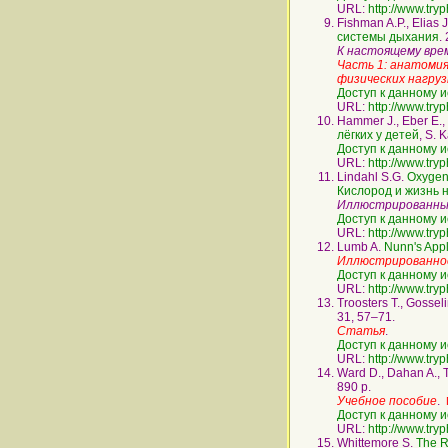
URL:
http://www.try
Fishman A.P., Elias 
системы дыхания
.
К настоящему вре
Часть 1: анатомия
физических нагруз
Доступ к данному и
URL:
http://www.try
Hammer J., Eber E.,
лёгких у детей
, S. 
Доступ к данному и
URL:
http://www.try
Lindahl S.G.
Oxygen 
Кислород и жизнь на
Иллюстрированны
Доступ к данному и
URL:
http://www.try
Lumb A.
Nunn's App
Иллюстрированное
Доступ к данному и
URL:
http://www.try
Troosters T., Gosse
31, 57–71.
Статья
.
Доступ к данному и
URL:
http://www.try
Ward D., Dahan A., 
890 p.
Учебное пособие
.
Доступ к данному и
URL:
http://www.try
Whittemore S.
The R