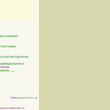
гии
познания
-
ятностными
остной методологии
ндивидуальных
и
ологии.
терием
...
...
Любые
реальности
, как
физические
, так и
психические
, являются по своей
сущности
tryphonov@yandex.ru