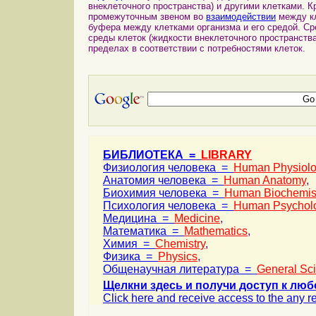
внеклеточного пространства) и другими клетками. К
промежуточным звеном во
взаимодействии
между к
буфера между клетками организма и его средой. Ср
среды клеток (жидкости внеклеточного пространств
пределах в соответствии с потребностями клеток.
БИБЛИОТЕКА =
LIBRARY
Физиология человека =
Human Physiol
Анатомия человека =
Human Anatomy
,
Биохимия человека =
Human Biochemis
Психология человека =
Human Psychol
Медицина =
Medicine
,
Математика =
Mathematics
,
Химия =
Chemistry
,
Физика =
Physics
,
Общенаучная литература =
General Sc
Щелкни здесь и получи доступ к люб
Click here and receive access to the any ref