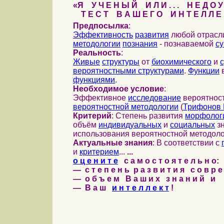
«Я У Ч Е Н Ы Й И Л И . . . Н Е Д О У
Т Е С Т В А Ш Е Г О И Н Т Е Л Л Е 
Предпосылка
:
Эффективность
развития
любой отрас
методологии
познания
- познаваемой
с
Реальность
:
Живые
структуры
от
биохимического
и
вероятностными структурами
.
Функции
в
функциями
.
Необходимое условие
:
Эффективное
исследование
вероятност
вероятностной методологии
(
Трифонов 
Критерий
: Степень развития
морфолог
объём
индивидуальных
и
социальных
зн
использования вероятностной методоло
Актуальные знания
: В соответствии с
и
критерием
...
...
о ц е н и т е
с а м о с т о я т е л ь н о:
— с т е п е н ь р а з в и т и я с о в р 
— о б ъ е м В а ш и х з н а н и й и
— В а ш
и н т е л л е к т
!