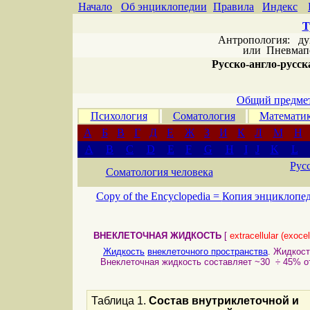
Начало
Об энциклопедии
Правила
Индекс
Т
Антропология: дух 
или
Пневмапс
Русско-англо-русска
Общий предмет
Психология
Соматология
Математи
А
Б
В
Г
Д
Е
Ж
З
И
К
Л
М
Н
A
B
C
D
E
F
G
H
I
J
K
L
Рус
Соматология человека
Copy of the Encyclopedia =
Копия энциклопе
ВНЕКЛЕТОЧНАЯ ЖИДКОСТЬ
[
extracellular (exocell
Жидкость
внеклеточного пространства
. Жидкос
Внеклеточная жидкость составляет ~30 ÷ 45% от
Таблица 1.
Состав внутриклеточной и