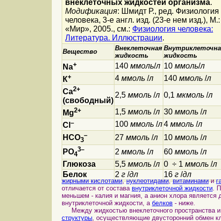
внеклеточных жидкостей организма
.
Модификация
: Шмидт Р., ред. Физиология
человека, 3-е англ. изд. (23-е нем изд.), М.:
«Мир», 2005., см.:
Физиология человека:
Литература. Иллюстрации
.
Внеклеточная
Внутриклеточна
Вещество
жидкость
жидкость
+
140
ммоль
/
л
10
ммоль
/
л
Na
+
4
ммоль
/
л
140
ммоль
/
л
К
2+
Са
2,5
ммоль
/
л
0,1
мкмоль
/
л
(свободный)
2+
1,5
ммоль
/
л
30
ммоль
/
л
Mg
–
100
ммоль
/
л
4
ммоль
/
л
Сl
–
27
ммоль
/
л
10
ммоль
/
л
НСО
3
3–
2
ммоль
/
л
60
ммоль
/
л
РO
4
Глюкоза
5,5
ммоль
/
л
0 ÷ 1
ммоль
/
л
Белок
2
г
/
дл
16
г
/
дл
жирными кислотами
,
нуклеотидами
,
витаминами
и
г
отличается от состава
внутриклеточной жидкости
. 
меньшем - калия и магния, а анион хлора являетс
внутриклеточной жидкости, а
белков
- ниже.
Между жидкостью внеклеточного пространства и 
структуры
, осуществляющие двусторонний обмен к