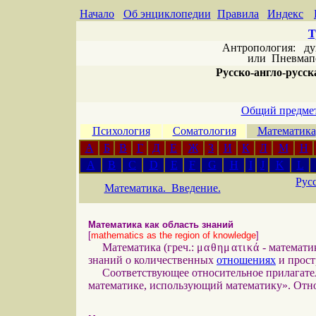
Начало
Об энциклопедии
Правила
Индекс
Т
Антропология: дух 
или
Пневмапс
Русско-англо-русска
Общий предмет
Психология
Соматология
Математика
А
Б
В
Г
Д
Е
Ж
З
И
К
Л
М
Н
A
B
C
D
E
F
G
H
I
J
K
L
Рус
Математика. Введение.
Математика как область знаний
[
mathematics as the region of knowledge
]
Математика (греч.:
μαθηματικά
- математи
знаний о количественных
отношениях
и прос
Соответствующее относительное прилагате
математике, использующий математику». Отно