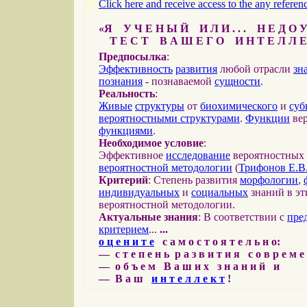
Click here and receive access to the any referenc
«Я У Ч Е Н Ы Й И Л И . . . Н Е Д О У
Т Е С Т В А Ш Е Г О И Н Т Е Л Л Е
Предпосылка
:
Эффективность
развития
любой отрасли
зн
познания
- познаваемой
сущности
.
Реальность
:
Живые
структуры
от
биохимического
и
суб
вероятностными структурами
.
Функции
вер
функциями
.
Необходимое условие
:
Эффективное
исследование
вероятностных 
вероятностной методологии
(
Трифонов Е.В
Критерий
: Степень развития
морфологии
,
индивидуальных
и
социальных
знаний в эт
вероятностной методологии.
Актуальные знания
: В соответствии с
пре
критерием
...
...
о ц е н и т е
с а м о с т о я т е л ь н о:
— с т е п е н ь р а з в и т и я с о в р е м 
— о б ъ е м В а ш и х з н а н и й и
— В а ш
и н т е л л е к т
!