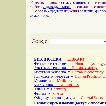
общества, человечества, его
понимание
и испо
любого
индивидуального
и социального повед
Мораль -
предмет
изучения
религии
,
филос
дисциплин
.
БИБЛИОТЕКА =
LIBRARY
Физиология человека =
Human Physiology
,
Анатомия человека =
Human Anatomy
,
Биохимия человека =
Human Biochemistry
,
Психология человека =
Human Psychology
,
Медицина =
Medicine
,
Математика =
Mathematics
,
Химия =
Chemistry
,
Физика =
Physics
,
Общенаучная литература =
General Science
Щелкни здесь и получи доступ к любому 