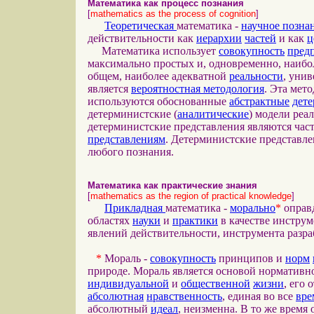
Математика как процесс познания
[
mathematics as the process of cognition
]
Теоретическая
математика -
научное позна
действительности как
иерархии
частей
и как
ц
Математика использует
совокупность
пред
максимально простых и, одновременно, наиб
общем, наиболее адекватной
реальности
, уни
является
вероятностная методология
. Эта мет
используются обоснованные
абстрактные
дет
детерминистские (
аналитические
) модели реа
детерминистские представления являются ча
представлениям
. Детерминистские представле
любого познания.
Математика как практические знания
[
mathematics as the region of practical knowledge
]
Прикладная
математика -
морально
*
оправд
областях
науки
и
практики
в качестве инструм
явлений действительности, инструмента разр
*
Мораль -
совокупность
принципов и
норм
природе. Мораль является основой норматив
индивидуальной
и
общественной
жизни
, его
абсолютная
нравственность
, единая во все
вре
абсолютный
идеал
, неизменна. В то же время