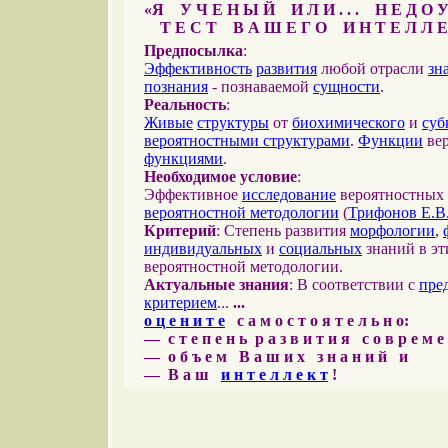
«Я У Ч Е Н Ы Й И Л И . . . Н Е Д О У
Т Е С Т В А Ш Е Г О И Н Т Е Л Л Е
Предпосылка
:
Эффективность
развития
любой отрасли
зн
познания
- познаваемой
сущности
.
Реальность
:
Живые
структуры
от
биохимического
и
суб
вероятностными структурами
.
Функции
вер
функциями
.
Необходимое условие
:
Эффективное
исследование
вероятностных 
вероятностной методологии
(
Трифонов Е.В
Критерий
: Степень развития
морфологии
,
индивидуальных
и
социальных
знаний в эт
вероятностной методологии.
Актуальные знания
: В соответствии с
пре
критерием
...
...
о ц е н и т е
с а м о с т о я т е л ь н о:
— с т е п е н ь р а з в и т и я с о в р е м 
— о б ъ е м В а ш и х з н а н и й и
— В а ш
и н т е л л е к т
!