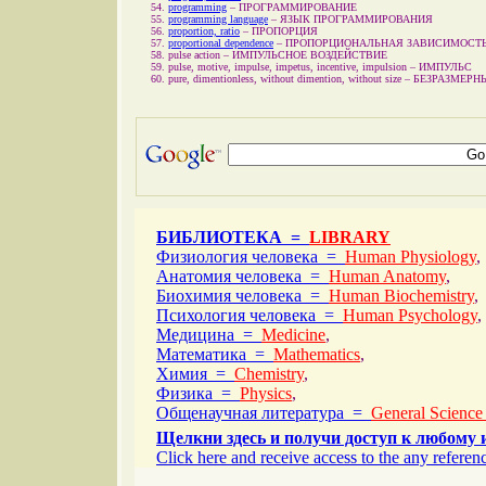
programming
–
ПРОГРАММИРОВАНИЕ
programming language
–
ЯЗЫК ПРОГРАММИРОВАНИЯ
proportion, ratio
–
ПРОПОРЦИЯ
proportional dependence
–
ПРОПОРЦИОНАЛЬНАЯ ЗАВИСИМОСТ
pulse action
–
ИМПУЛЬСНОЕ ВОЗДЕЙСТВИЕ
pulse, motive, impulse, impetus, incentive, impulsion
–
ИМПУЛЬС
pure, dimentionless, without dimention, without size
–
БЕЗРАЗМЕРН
БИБЛИОТЕКА =
LIBRARY
Физиология человека =
Human Physiology
,
Анатомия человека =
Human Anatomy
,
Биохимия человека =
Human Biochemistry
,
Психология человека =
Human Psychology
,
Медицина =
Medicine
,
Математика =
Mathematics
,
Химия =
Chemistry
,
Физика =
Physics
,
Общенаучная литература =
General Science
Щелкни здесь и получи доступ к любому 
Click here and receive access to the any referenc