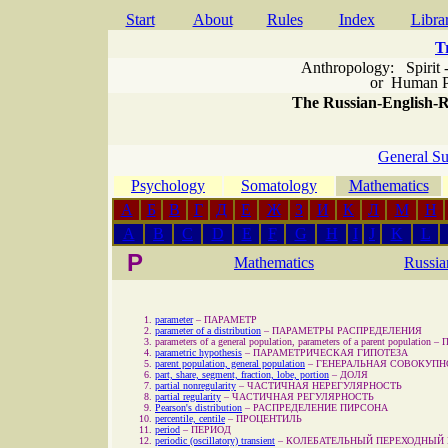
Start
About
Rules
Index
Libra
T
Anthropology: Spirit 
or
Human P
The Russian-English-Ru
General Su
Psychology
Somatology
Mathematics
A
Б
В
Г
Д
Е
Ж
З
И
К
Л
М
Н
A
B
C
D
E
F
G
H
I
J
K
L
P
Mathematics
Russia
parameter
–
ПАРАМЕТР
parameter of a distribution
–
ПАРАМЕТРЫ РАСПРЕДЕЛЕНИЯ
parameters of a general population, parameters of a parent population
–
parametric hypothesis
–
ПАРАМЕТРИЧЕСКАЯ ГИПОТЕЗА
parent population, general population
–
ГЕНЕРАЛЬНАЯ СОВОКУПН
part, share, segment, fraction, lobe, portion
–
ДОЛЯ
partial nonregularity
–
ЧАСТИЧНАЯ НЕРЕГУЛЯРНОСТЬ
partial regularity
–
ЧАСТИЧНАЯ РЕГУЛЯРНОСТЬ
Pearson's distribution
–
РАСПРЕДЕЛЕНИЕ ПИРСОНА
percentile, centile
–
ПРОЦЕНТИЛЬ
period
–
ПЕРИОД
periodic (oscillatory) transient
–
КОЛЕБАТЕЛЬНЫЙ ПЕРЕХОДНЫЙ