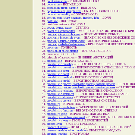
point estimation
–
ТОЧЕЧНАЯ ОЦЕНКА
population
–
ПОПУЛЯЦИЯ
population group, sample
–
ВЫБОРКА
population size, sample size
–
ОБЪЕМ СОВОКУПНОСТИ
population, totality
–
СОВОКУПНОСТЬ
portion, part, share, segment, fraction, lobe
–
ДОЛЯ
postulate
–
ПОСТУЛАТ
postulate, axiom
–
АКСИОМА
power, degree, extent
–
СТЕПЕНЬ
power of a criterion/test
–
МОЩНОСТЬ СТАТИСТИЧЕСКОГО КРИ
practically impossible event
–
НЕВОЗМОЖНОЕ СОБЫТИЕ
practically impossible event
–
ПРАКТИЧЕСКИ НЕВОЗМОЖНОЕ С
practically reliable/sertain event
–
ДОСТОВЕРНОЕ СОБЫТИЕ
practically reliable/sertain event
–
ПРАКТИЧЕСКИ ДОСТОВЕРНОЕ 
precision
–
ТОЧНОСТЬ
precision of an estimation
–
ТОЧНОСТЬ ОЦЕНКИ
premise
–
ПОСЫЛКА
principle of abstraction
–
ПРИНЦИП АБСТРАКЦИЙ
probabilistic
–
ВЕРОЯТНОСТНЫЙ
probabilistic causality
–
ВЕРОЯТНОСТНАЯ ПРИЧИННОСТЬ
probabilistic causation
–
ВЕРОЯТНОСТНЫЕ ОТНОШЕНИЯ ПРИЧИ
probabilistic event
–
ВЕРОЯТНОСТНОЕ СОБЫТИЕ
probabilistic event
–
СОБЫТИЕ ВЕРОЯТНОСТНОЕ
probabilistic method
–
ВЕРОЯТНОСТНЫЙ МЕТОД
probabilistic model
–
ВЕРОЯТНОСТНАЯ МОДЕЛЬ
probabilistic process, stochastic process, random process
–
ВЕРОЯТНО
probabilistic process, stochastic process, random process
–
СТАТИСТИ
probabilistic relations
–
ВЕРОЯТНОСТНЫЕ ОТНОШЕНИЯ
probabilistic statement
–
ВЕРОЯТНОСТНОЕ ВЫСКАЗЫВАНИЕ
probabilistic structure
–
ВЕРОЯТНОСТНАЯ СТРУКТУРА
probabilistic system
–
ВЕРОЯТНОСТНАЯ СИСТЕМА
probability
–
ВЕРОЯТНОСТЬ
probability distribution
–
РАСПРЕДЕЛЕНИЕ ВЕРОЯТНОСТЕЙ
probabilistic function
–
ВЕРОЯТНОСТНАЯ ФУНКЦИЯ
probability logic
–
ВЕРОЯТНОСТНАЯ ЛОГИКА
probability of at least one event
–
ВЕРОЯТНОСТЬ ПОЯВЛЕНИЯ ХО
probability theory
–
ТЕОРИЯ ВЕРОЯТНОСТЕЙ
process level
–
УРОВЕНЬ ПРОЦЕССА
product of events
–
ПРОИЗВЕДЕНИЕ НЕСКОЛЬКИХ СОБЫТИЙ
program module, object module
–
ОБЪЕКТНЫЙ МОДУЛЬ
program, routine
–
ПРОГРАММА