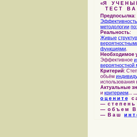
«Я У Ч Е Н Ы Й
Т Е С Т В А Ш
Предпосылка
:
Эффективность
методологии
по
Реальность
:
Живые
структу
вероятностными
функциями
.
Необходимое 
Эффективное
и
вероятностной 
Критерий
: Сте
объём
индивид
использования 
Актуальные з
и
критерием
...
...
о ц е н и т е
с а 
— с т е п е н ь 
— о б ъ е м В 
— В а ш
и н т 