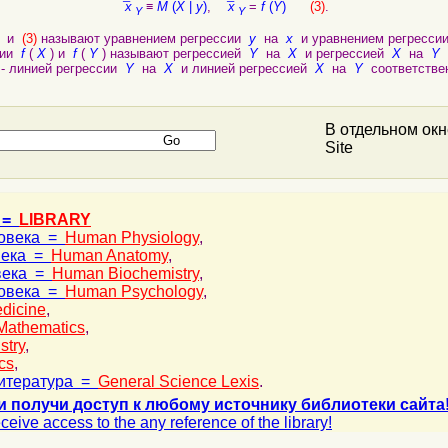
¯x
≡
M
(
X
|
y
)
,
¯x
=
f
(
Y
)
(3)
.
Y
Y
и
(3)
называют уравнением регрессии
y
на
x
и уравнением регресс
ции
f
(
X
) и
f
(
Y
) называют регрессией
Y
на
X
и регрессией
X
на
Y
с
 - линией регрессии
Y
на
X
и линией регрессией
X
на
Y
соответстве
В отдельном ок
Site
 =
LIBRARY
ловека =
Human Physiology
,
века =
Human Anatomy
,
века =
Human Biochemistry
,
ловека =
Human Psychology
,
dicine
,
Mathematics
,
stry
,
cs
,
итература =
General Science Lexis
.
и получи доступ к любому источнику библиотеки сайта
ceive access to the any reference of the library!