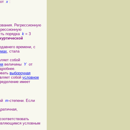
от
x
:
азвания. Регрессионную
грессионную
сть порядка
k
= 3
куртической
едавнего времени, с
емах
, стала
вляет собой
ия
величины
Y
от
дробнее.
овать
выборочная
авляет собой
условное
пределение имеет
бой
m
-степени. Если
дратичная,
 соответствовать
 являющимся условным