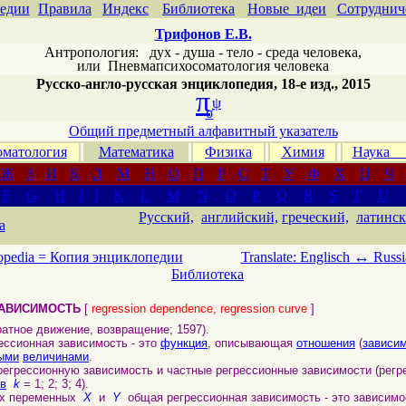
едии
Правила
Индекс
Библиотека
Новые идеи
Сотруднич
Трифонов Е.В.
Антропология: дух - душа - тело - среда человека,
или
Пневмапсихосоматология человека
Русско-англо-русская энциклопедия, 18-е изд., 2015
π
ψ
σ
Общий предметный алфавитный указатель
матология
Математика
Физика
Химия
Наука
Ж
З
И
К
Л
М
Н
О
П
Р
С
Т
У
Ф
Х
Ц
Ч
F
G
H
I
J
K
L
M
N
O
P
Q
R
S
T
U
Русский,
английский,
греческий,
латинск
а
↔
opedia =
Копия энциклопедии
Translate: Englisch
Russi
Библиотека
ЗАВИСИМОСТЬ
[
regression dependence, regression curve
]
ратное движение, возвращение; 1597).
ессионная зависимость - это
функция
, описывающая
отношения
(
зависи
ыми
величинами
.
ессионную зависимость и частные регрессионные зависимости (регр
в
k
= 1; 2; 3; 4).
х переменных
X
и
Y
общая регрессионная зависимость - это зависим