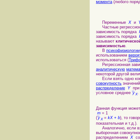
момента
(любого поря
Переменные
X
и
Частные регрессионн
зависимость порядка
зависимость порядка
называют
клитическо
зависимостью
.
В
психофизиологии
использованием
вероя
использоваться (
Трифо
Регрессионная зави
аналитическую
матема
некоторой другой ве
Если взять одно кон
совокупность
значени
распределение
Y
при 
условное среднее
¯y
.
X
Данная функция может
m
= 1
(
¯y
=
kX
+
b
), то гово
X
показательная и т.д.).
Аналогично, если вз
выборочная совокупно
распределением
X
со