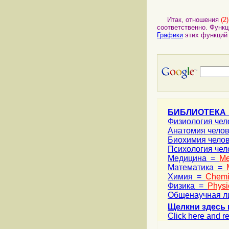
Итак, отношения
(2)
соответственно. Функ
Графики
этих функций
БИБЛИОТЕКА
Физиология че
Анатомия чело
Биохимия чело
Психология че
Медицина =
Me
Математика =
Химия =
Chemi
Физика =
Physi
Общенаучная л
Щелкни здесь 
Click here and re