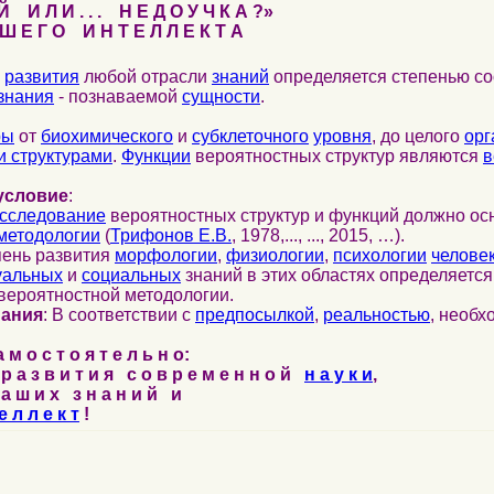
 И Л И . . . Н Е Д О У Ч К А ?»
 Е Г О И Н Т Е Л Л Е К Т А
развития
любой отрасли
знаний
определяется степенью со
знания
- познаваемой
сущности
.
ры
от
биохимического
и
субклеточного
уровня
, до целого
орг
 структурами
.
Функции
вероятностных структур являются
в
условие
:
сследование
вероятностных структур и функций должно ос
методологии
(
Трифонов Е.В.
, 1978,..., ..., 2015, …).
пень развития
морфологии
,
физиологии
,
психологии
челове
уальных
и
социальных
знаний в этих областях определяетс
вероятностной методологии.
нания
: В соответствии с
предпосылкой
,
реальностью
, необ
м о с т о я т е л ь н о:
р а з в и т и я с о в р е м е н н о й
н а у к и
,
а ш и х з н а н и й и
е л л е к т
!