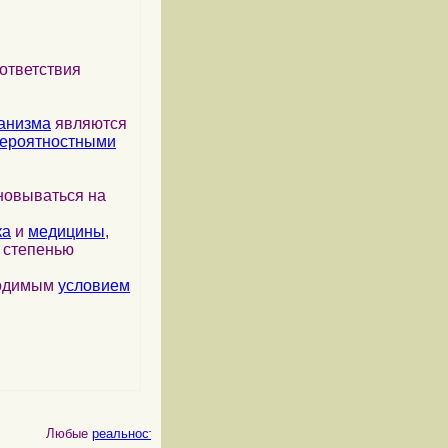
ответствия
анизма
являются
ероятностными
новываться на
ка
и
медицины
,
я степенью
ходимым
условием
Любые
реальности
, как
физические
, так и
психические
, являются 