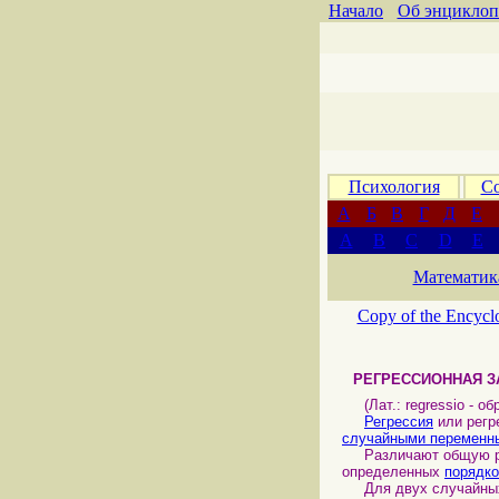
Начало
Об энциклоп
Психология
Со
А
Б
В
Г
Д
Е
A
B
C
D
E
Математик
Copy of the Encycl
РЕГРЕССИОННАЯ 
(Лат.: regressio - об
Регрессия
или регр
случайными переменн
Различают общую регр
определенных
порядко
Для двух случайны