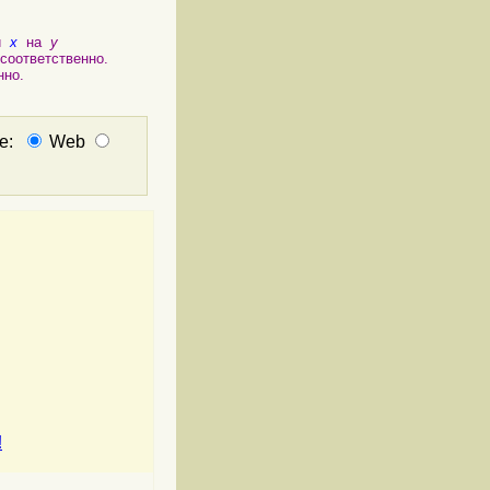
ии
x
на
y
оответственно.
нно.
не:
Web
!