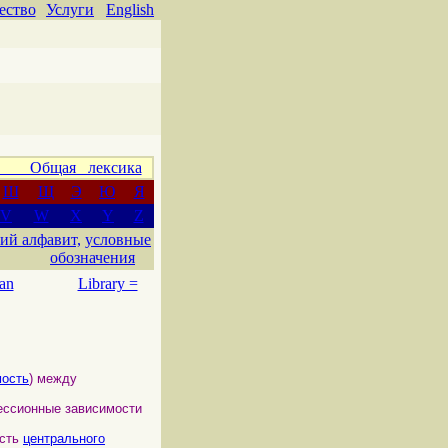
ество
Услуги
English
 Общая лексика
Ш
Щ
Э
Ю
Я
V
W
X
Y
Z
ий алфавит,
условные
обозначения
an
Library =
мость
) между
ессионные зависимости
ость
центрального