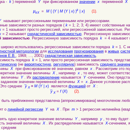
дка -
k
) переменной
Y
при фиксированном
значении
x
переменной
X
k
μ
=
M
{ (
Y
|
M
(
Y
|
x
) )
|
x
}
(1)
.
kX
Y
называют регрессионными переменными или регрессорами.
ые зависимости разных порядков (
k
= 1; 2; 3; 4) имеют собственные н
k
= 1 называют просто регрессией, или регрессионной зависимостью. Ре
k
= 2 называют
скедастической зависимостью
. Регрессионную зависимо
й зависимостью
. Регрессионную зависимость порядка
k
= 4 называют
широко использовались регрессионные зависимости порядка
k
= 1. С н
тностной методологии
для
исследования
прогнозирования
в
живых
сист
нов Е.В.
, 1969, ..., 2001)
скедастическая зависимость
.
симость порядка
k
= 1, или просто регрессионная зависимость предста
тическую
(не
вероятностную
,
регулярную
) зависимость
среднего значен
личины
X
при фиксированном её значении, равном
x
. Рассмотрим это по
кретное значение величины
X
, например
x
, то ему, может соответств
й величины
Y
. Их
распределение
называется
Y
-сечением. Оно предст
заданном значении переменной величины
X
=
x
. Данное условное рас
 Это среднее
¯y
≡
M
(
Y
|
x
)
является
функцией
от
X
:
X
¯y
=
f
(
X
)
(2)
.
X
 быть приближенно представлена (аппроксимирована) многочленом лю
рят о
линейной регрессии
Y
на
X
. При
m
> 1 регрессия нелинейна (ква
ять одно конкретное значение величины
Y
, например
y
, то ему будет
сть значений величины
X
. Их распределение называется
X
-сечением,
 средним