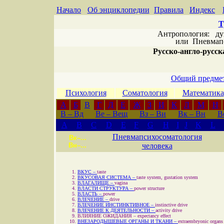
Начало
Об энциклопедии
Правила
Индекс
Т
Антропология: дух 
или
Пневмапс
Русско-англо-русска
Общий предмет
Психология
Соматология
Математика
А
Б
В
Г
Д
Е
Ж
З
И
К
Л
М
Н
В – Вд
Ве – Вещ
В
з
– Ви
Вк – Вн
В
A
B
C
D
E
F
G
H
I
J
K
L
Пневмапсихосоматология
Вк–...
Вн–...
человека
ВКУС –
taste
ВКУСОВАЯ СИСТЕМА –
taste system, gustation system
ВЛАГАЛИЩЕ –
vagina
ВЛАСТИ СТРУКТУРА –
power structure
ВЛАСТЬ –
power
ВЛЕЧЕНИЕ –
drive
ВЛЕЧЕНИЕ ИНСТИНКТИВНОЕ –
instinctive drive
ВЛЕЧЕНИЕ К ДЕЯТЕЛЬНОСТИ –
activity drive
ВЛИЯНИЕ ОЖИДАНИЯ –
expectancy effect
ВНЕЗАРОДЫШЕВЫЕ ОРГАНЫ И ТКАНИ –
extraembryonic organs 