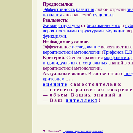
Предпосылка
:
Эффективность
развития
любой отрасли
зн
познания
- познаваемой
сущности
.
Реальность
:
Живые
структуры
от
биохимического
и
суб
вероятностными структурами
.
Функции
вер
функциями
.
Необходимое условие
:
Эффективное
исследование
вероятностных 
вероятностной методологии
(
Трифонов Е.В
Критерий
: Степень развития
морфологии
,
индивидуальных
и
социальных
знаний в эт
вероятностной методологии.
Актуальные знания
: В соответствии с
пре
критерием
...
...
о ц е н и т е
с а м о с т о я т е л ь н о:
— с т е п е н ь р а з в и т и я с о в р е м 
— о б ъ е м В а ш и х з н а н и й и
— В а ш
и н т е л л е к т
!
♥
Ошибка?
Щелкни здесь и исправь ее!