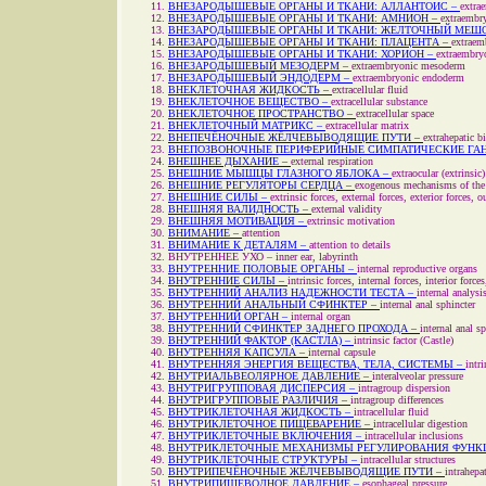
ВНЕЗАРОДЫШЕВЫЕ ОРГАНЫ И ТКАНИ: АЛЛАНТОИС –
extrae
ВНЕЗАРОДЫШЕВЫЕ ОРГАНЫ И ТКАНИ: АМНИОН –
extraembry
ВНЕЗАРОДЫШЕВЫЕ ОРГАНЫ И ТКАНИ: ЖЕЛТОЧНЫЙ МЕШ
ВНЕЗАРОДЫШЕВЫЕ ОРГАНЫ И ТКАНИ: ПЛАЦЕНТА –
extraem
ВНЕЗАРОДЫШЕВЫЕ ОРГАНЫ И ТКАНИ: ХОРИОН –
extraembryo
ВНЕЗАРОДЫШЕВЫЙ МЕЗОДЕРМ –
extraembryonic mesoderm
ВНЕЗАРОДЫШЕВЫЙ ЭНДОДЕРМ –
extraembryonic endoderm
ВНЕКЛЕТОЧНАЯ ЖИДКОСТЬ –
extracellular fluid
ВНЕКЛЕТОЧНОЕ ВЕЩЕСТВО –
extracellular substance
ВНЕКЛЕТОЧНОЕ ПРОСТРАНСТВО –
extracellular space
ВНЕКЛЕТОЧНЫЙ МАТРИКС –
extracellular matrix
ВНЕПЕЧЁНОЧНЫЕ ЖЁЛЧЕВЫВОДЯЩИЕ ПУТИ –
extrahepatic bi
ВНЕПОЗВОНОЧНЫЕ ПЕРИФЕРИЙНЫЕ СИМПАТИЧЕСКИЕ ГАН
ВНЕШНЕЕ ДЫХАНИЕ –
external respiration
ВНЕШНИЕ МЫШЦЫ ГЛАЗНОГО ЯБЛОКА –
extraocular (extrinsic
ВНЕШНИЕ РЕГУЛЯТОРЫ СЕРДЦА –
exogenous mechanisms of the 
ВНЕШНИЕ СИЛЫ –
extrinsic forces, external forces, exterior forces, o
ВНЕШНЯЯ ВАЛИДНОСТЬ –
external validity
ВНЕШНЯЯ МОТИВАЦИЯ –
extrinsic motivation
ВНИМАНИЕ –
attention
ВНИМАНИЕ К ДЕТАЛЯМ –
attention to details
ВНУТРЕННЕЕ УХО –
inner ear, labyrinth
ВНУТРЕННИЕ ПОЛОВЫЕ ОРГАНЫ –
internal reproductive organs
ВНУТРЕННИЕ СИЛЫ –
intrinsic forces, internal forces, interior forces
ВНУТРЕННИЙ АНАЛИЗ НАДЕЖНОСТИ ТЕСТА –
internal analysis
ВНУТРЕННИЙ АНАЛЬНЫЙ СФИНКТЕР –
internal anal sphincter
ВНУТРЕННИЙ ОРГАН –
internal organ
ВНУТРЕННИЙ СФИНКТЕР ЗАДНЕГО ПРОХОДА –
internal anal s
ВНУТРЕННИЙ ФАКТОР (КАСТЛА) –
intrinsic factor (Castle)
ВНУТРЕННЯЯ КАПСУЛА –
internal capsule
ВНУТРЕННЯЯ ЭНЕРГИЯ ВЕЩЕСТВА, ТЕЛА, СИСТЕМЫ –
intr
ВНУТРИАЛЬВЕОЛЯРНОЕ ДАВЛЕНИЕ –
interalveolar pressure
ВНУТРИГРУППОВАЯ ДИСПЕРСИЯ –
intragroup dispersion
ВНУТРИГРУППОВЫЕ РАЗЛИЧИЯ –
intragroup differences
ВНУТРИКЛЕТОЧНАЯ ЖИДКОСТЬ –
intracellular fluid
ВНУТРИКЛЕТОЧНОЕ ПИЩЕВАРЕНИЕ –
intracellular digestion
ВНУТРИКЛЕТОЧНЫЕ ВКЛЮЧЕНИЯ –
intracellular inclusions
ВНУТРИКЛЕТОЧНЫЕ МЕХАНИЗМЫ РЕГУЛИРОВАНИЯ ФУНКЦ
ВНУТРИКЛЕТОЧНЫЕ СТРУКТУРЫ –
intracellular structures
ВНУТРИПЕЧЁНОЧНЫЕ ЖЁЛЧЕВЫВОДЯЩИЕ ПУТИ –
intrahepat
ВНУТРИПИЩЕВОДНОЕ ДАВЛЕНИЕ –
esophageal pressure