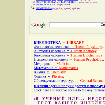
ВНУТРИПЛЕВРАЛЬНОЕ ДАВЛЕНИЕ –
interpleural pressure
ВНУШАЕМОСТЬ –
suggestibility
ВНУШЕНИЕ –
suggestion, reproof, reprimand
БИБЛИОТЕКА =
LIBRARY
Физиология человека =
Human Physiology
,
Анатомия человека =
Human Anatomy
,
Биохимия человека =
Human Biochemistry
,
Психология человека =
Human Psychology
,
Медицина =
Medicine
,
Математика =
Mathematics
,
Химия =
Chemistry
,
Физика =
Physics
,
Общенаучная литература =
General Science
Щелкни здесь и получи доступ к любому 
Click here and receive access to the any referenc
«Я У Ч Е Н Ы Й И Л И . . . Н Е Д О У
Т Е С Т В А Ш Е Г О И Н Т Е Л Л Е