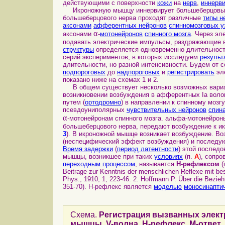
действующими с поверхности
кожи
на
нерв
,
иннерв
Икроножную мышцу иннервирует большеберцовый н
большеберцового нерва проходят различные
типы н
аксонами
афферентных нейронов
спинномозговых у
α
аксонами
-
мотонейронов
спинного мозга
. Через э
подавать электрические импульсы, раздражающие 
структуры
определяется одновременно длительнос
серий экспериментов, в которых исследуем
результ
длительности, но разной интенсивности. Будем от с
подпороговых
до
надпороговых
и
регистрировать
эле
показано ниже на схемах 1 и 2.
В общем существует несколько возможных вариан
возникновении возбуждения в афферентных Ia вол
путем (
ортодромно
) в направлении к спинному мозг
псевдоуниполярных
чувствительных нейронов
спин
α
-мотонейронам спинного мозга. альфа-мотонейрон
большеберцового нерва, передают возбуждение к и
3
). В икроножной мышце возникает возбуждение. В
(неспецифический эффект возбуждения) и послед
Время задержки
(
период латентности
) этой послед
мышцы, возникшее при таких
условиях
(п.
A
), сопр
переходным процессом
, называется
H-рефлексом
(
Beitrage zur Kenntnis der menschlichen Reflexe mit be
Phys., 1910, 1, 223-46. 2. Hoffmann P. Über die Bezieh
351-70). H-рефлекс является
моделью
моносинапти
Схема.
Регистрация вызванных элект
мышцы. V-волна, H-рефлекс, М-ответ
.