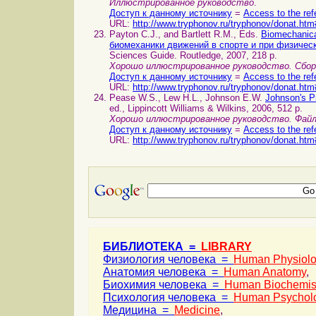
Иллюстрированное руководство
.
Доступ к данному источнику
=
Access to the ref
URL:
http://www.tryphonov.ru/tryphonov/donat.htm
Payton C.J., and Bartlett R.M., Eds.
Biomechanica
биомеханики движений в спорте и при физичес
Sciences Guide. Routledge, 2007, 218 p.
Хорошо иллюстрированное руководство. Сборн
Доступ к данному источнику
=
Access to the ref
URL:
http://www.tryphonov.ru/tryphonov/donat.htm
Pease W.S., Lew H.L., Johnson E.W.
Johnson's P
ed., Lippincott Williams & Wilkins, 2006, 512 p.
Хорошо иллюстрированное руководство. Фай
Доступ к данному источнику
=
Access to the ref
URL:
http://www.tryphonov.ru/tryphonov/donat.htm
БИБЛИОТЕКА =
LIBRARY
Физиология человека =
Human Physiol
Анатомия человека =
Human Anatomy
,
Биохимия человека =
Human Biochemis
Психология человека =
Human Psychol
Медицина =
Medicine
,