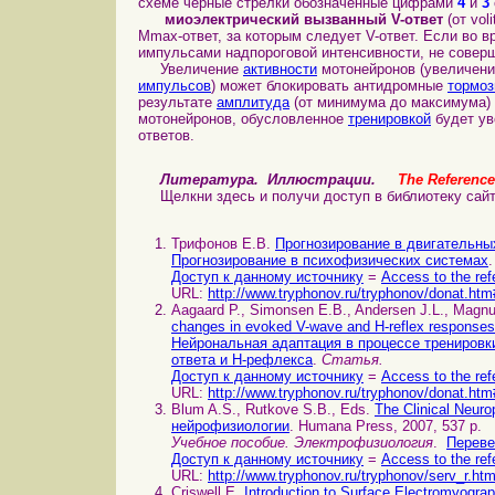
схеме черные стрелки обозначенные цифрами
4
и
3
миоэлектрический вызванный V-ответ
(от voli
Mmax-ответ, за которым следует V-ответ. Если во 
импульсами надпороговой интенсивности, не соверша
Увеличение
активности
мотонейронов (увеличени
импульсов
) может блокировать антидромные
тормо
результате
амплитуда
(от минимума до максимума) 
мотонейронов, обусловленное
тренировкой
будет у
ответов.
Литература. Иллюстрации.
The Reference 
Щелкни здесь и получи доступ в библиотеку с
Трифонов Е.В.
Прогнозирование в двигательны
Прогнозирование в психофизических системах
Доступ к данному источнику
=
Access to the ref
URL:
http://www.tryphonov.ru/tryphonov/donat.htm
Aagaard P., Simonsen E.B., Andersen J.L., Magn
changes in evoked V-wave and H-reflex responses
Нейрональная адаптация в процессе тренировк
ответа и H-рефлекса
.
Статья.
Доступ к данному источнику
=
Access to the ref
URL:
http://www.tryphonov.ru/tryphonov/donat.htm
Blum A.S., Rutkove S.B., Eds.
The Clinical Neu
нейрофизиологии
. Humana Press, 2007, 537 p.
Учебное пособие. Электрофизиология
.
Переве
Доступ к данному источнику
=
Access to the ref
URL:
http://www.tryphonov.ru/tryphonov/serv_r.ht
Criswell E.
Introduction to Surface Electromyog