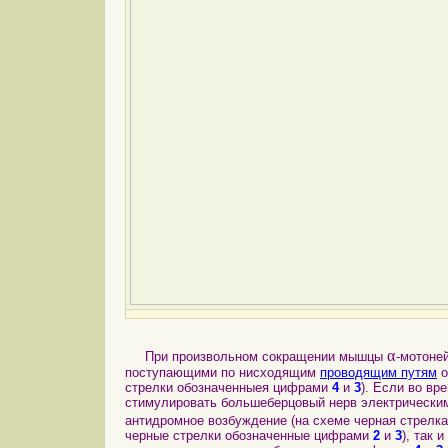
α
При произвольном сокращении мышцы
-мотоне
поступающими по нисходящим
проводящим путям
о
стрелки обозначенныея цифрами
4
и
3
). Если во в
стимулировать большеберцовый нерв электрическим
антидромное возбуждение (на схеме черная стрелк
черные стрелки обозначенные цифрами
2
и
3
), так