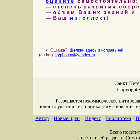
о ц е н и т е
с а м о с т о я т е л ь н о:
— с т е п е н ь р а з в и т и я с о в р 
— о б ъ е м В а ш и х з н а н и й и
— В а ш
и н т е л л е к т
!
♥
Ошибка?
Щелкни здесь и исправь ее!
(author):
tryphonov@yandex.ru
Санкт-Петер
Copyright 
Разрешается некоммерческое цитирова
полного указания источника заимствования: 
Автор
Новые идеи
Индекс
Библиотека
П
Всего посетите
Посетителей раздела «Соматол