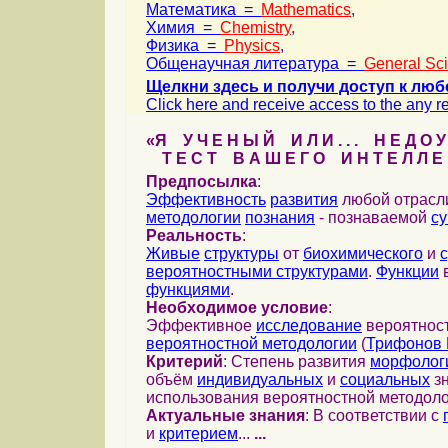
Математика =
Mathematics
,
Химия =
Chemistry
,
Физика =
Physics
,
Общенаучная литература =
General Sc
Щелкни здесь и получи доступ к люб
Click here and receive access to the any ref
«Я У Ч Е Н Ы Й И Л И . . . Н Е Д О У
Т Е С Т В А Ш Е Г О И Н Т Е Л Л Е 
Предпосылка
:
Эффективность
развития
любой отрас
методологии
познания
- познаваемой
с
Реальность
:
Живые
структуры
от
биохимического
и
вероятностными структурами
.
Функции
в
функциями
.
Необходимое условие
:
Эффективное
исследование
вероятност
вероятностной методологии
(
Трифонов 
Критерий
: Степень развития
морфолог
объём
индивидуальных
и
социальных
зн
использования вероятностной методоло
Актуальные знания
: В соответствии с
и
критерием
...
...