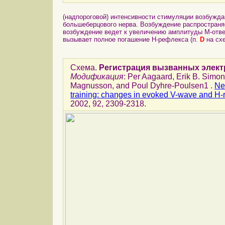
(надпороговой) интенсивности стимуляции возбужда
большеберцового нерва. Возбуждение распространяе
возбуждение ведет к увеличению амплитуды M-отве
вызывает полное погашение H-рефлекса (п.
D
на схе
Схема.
Регистрация вызванных элек
Модификация
: Per Aagaard, Erik B. Simo
Magnusson, and Poul Dyhre-Poulsen1 .
Ne
training: changes in evoked V-wave and H-
2002, 92, 2309-2318.