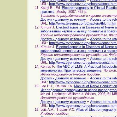
URL:
http://www.tryphonov.ru/tryphonov/donat.htm
Katirji B., Ed.
Electromyography in Clinical Prac
практике
. Mosby, 2007, 432 p.
Тщательно разработанное и хорошо иллюстри
Доступ к данному источнику
=
Access to the ref
URL:
http://www.teleemg.com/Chapters/tblcnt.htm
Kimura J.
Electrodiagnosis in Diseases of Nerve 
заболеваний нервов и мышц: принципы и практ
Хорошо иллюстрированное руководство. Фай
Доступ к данному источнику
=
Access to the ref
URL:
http://www.tryphonov.ru/tryphonov/donat.htm
Kimura J.
Electrodiagnosis in Diseases of Nerve 
заболеваний нервов и мышц: принципы и практ
Хорошо иллюстрированное руководство. Файл
Доступ к данному источнику
=
Access to the ref
URL:
http://www.tryphonov.ru/tryphonov/donat.htm
Konrad P.
The ABC of EMG. A Practical Introduct
кинезиологии. Практическое введение
. Noraxon,
Иллюстрированное учебное пособие
.
Доступ к данному источнику
=
Access to the ref
URL:
http://www.tryphonov.ru/tryphonov/donat.htm
Lee H.J., DeLisa J,A.
Manual of Nerve Conduction
Исследование проводимости нерва посредство
4th ed. Lippincott Williams & Wilkins, 2005, 51 MB
Иллюстрированное руководство
.
Доступ к данному источнику
=
Access to the ref
URL:
http://www.tryphonov.ru/tryphonov/donat.htm
Leis A.A., Trapani V.C.
Atlas of Electromyograph
Учебное пособие
.