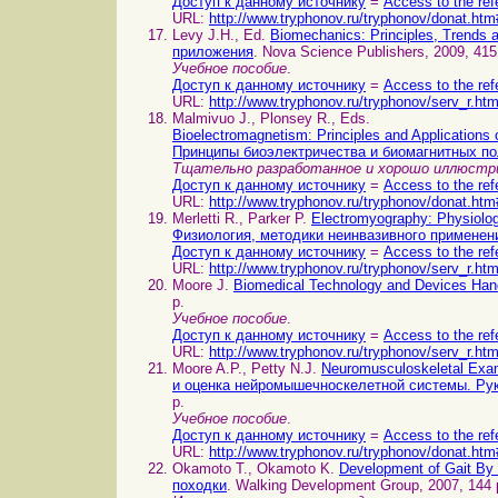
Доступ к данному источнику
=
Access to the ref
URL:
http://www.tryphonov.ru/tryphonov/donat.htm
Levy J.H., Ed.
Biomechanics: Principles, Trends
приложения
. Nova Science Publishers, 2009, 415
Учебное пособие
.
Доступ к данному источнику
=
Access to the ref
URL:
http://www.tryphonov.ru/tryphonov/serv_r.ht
Malmivuo J., Plonsey R., Eds.
Bioelectromagnetism: Principles and Applications
Принципы биоэлектричества и биомагнитных по
Тщательно разработанное и хорошо иллюстри
Доступ к данному источнику
=
Access to the ref
URL:
http://www.tryphonov.ru/tryphonov/donat.htm
Merletti R., Parker P.
Electromyography: Physiolog
Физиология, методики неинвазивного применен
Доступ к данному источнику
=
Access to the ref
URL:
http://www.tryphonov.ru/tryphonov/serv_r.ht
Moore J.
Biomedical Technology and Devices Ha
p.
Учебное пособие
.
Доступ к данному источнику
=
Access to the ref
URL:
http://www.tryphonov.ru/tryphonov/serv_r.ht
Moore A.P., Petty N.J.
Neuromusculoskeletal Exa
и оценка нейромышечноскелетной системы. Ру
p.
Учебное пособие
.
Доступ к данному источнику
=
Access to the ref
URL:
http://www.tryphonov.ru/tryphonov/donat.htm
Okamoto T., Okamoto K.
Development of Gait B
походки
. Walking Development Group, 2007, 144 