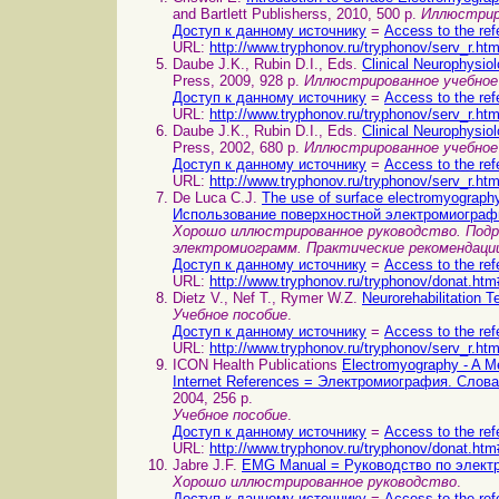
and Bartlett Publisherss, 2010, 500 p.
Иллюстрир
Доступ к данному источнику
=
Access to the ref
URL:
http://www.tryphonov.ru/tryphonov/serv_r.ht
Daube J.K., Rubin D.I., Eds.
Clinical Neurophysi
Press, 2009, 928 p.
Иллюстрированное учебное
Доступ к данному источнику
=
Access to the ref
URL:
http://www.tryphonov.ru/tryphonov/serv_r.ht
Daube J.K., Rubin D.I., Eds.
Clinical Neurophysi
Press, 2002, 680 p.
Иллюстрированное учебное
Доступ к данному источнику
=
Access to the ref
URL:
http://www.tryphonov.ru/tryphonov/serv_r.ht
De Luca C.J.
The use of surface electromyograph
Использование поверхностной электромиограф
Хорошо иллюстрированное руководство. Под
электромиограмм. Практические рекомендаци
Доступ к данному источнику
=
Access to the ref
URL:
http://www.tryphonov.ru/tryphonov/donat.htm
Dietz V., Nef T., Rymer W.Z.
Neurorehabilitation
Учебное пособие
.
Доступ к данному источнику
=
Access to the ref
URL:
http://www.tryphonov.ru/tryphonov/serv_r.ht
ICON Health Publications
Electromyography - A Me
Internet References = Электромиография. Слов
2004, 256 p.
Учебное пособие
.
Доступ к данному источнику
=
Access to the ref
URL:
http://www.tryphonov.ru/tryphonov/donat.htm
Jabre J.F.
EMG Manual = Руководство по элект
Хорошо иллюстрированное руководство
.
Доступ к данному источнику
=
Access to the ref