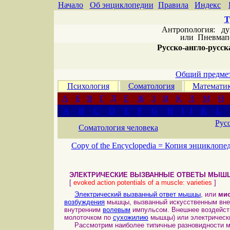
Начало
Об энциклопедии
Правила
Индекс
Т
Антропология: дух 
или
Пневмапс
Русско-англо-русска
Общий предмет
Психология
Соматология
Математи
А
Б
В
Г
Д
Е
Ж
З
И
К
Л
М
Н
A
B
C
D
E
F
G
H
I
J
K
L
Рус
Соматология человека
Copy of the Encyclopedia =
Копия энциклопе
ЭЛЕКТРИЧЕСКИЕ ВЫЗВАННЫЕ ОТВЕТЫ МЫШЦ
[
evoked action potentials of a muscle: varieties
]
Электрический вызванный ответ мышцы
, или
мио
возбуждения
мышцы, вызванный искусственным в
внутренним
волевым
импульсом. Внешнее воздейст
молоточком по
сухожилию
мышцы) или электрическ
Рассмотрим наиболее типичные разновидности мио