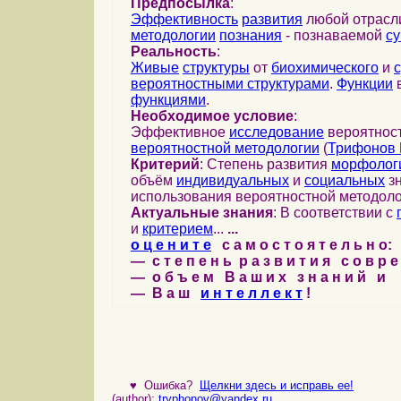
Предпосылка
:
Эффективность
развития
любой отрас
методологии
познания
- познаваемой
с
Реальность
:
Живые
структуры
от
биохимического
и
вероятностными структурами
.
Функции
в
функциями
.
Необходимое условие
:
Эффективное
исследование
вероятност
вероятностной методологии
(
Трифонов 
Критерий
: Степень развития
морфолог
объём
индивидуальных
и
социальных
зн
использования вероятностной методоло
Актуальные знания
: В соответствии с
и
критерием
...
...
о ц е н и т е
с а м о с т о я т е л ь н о:
— с т е п е н ь р а з в и т и я с о в р 
— о б ъ е м В а ш и х з н а н и й и
— В а ш
и н т е л л е к т
!
♥
Ошибка?
Щелкни здесь и исправь ее!
(author):
tryphonov@yandex.ru