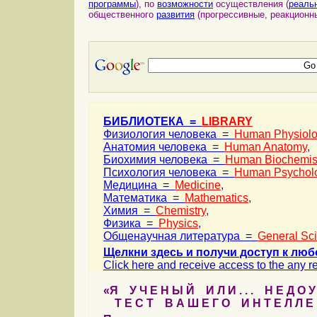
программы
), по
возможности
осуществления (
реаль
общественного
развития
(прогрессивные, реакционны
БИБЛИОТЕКА =
LIBRARY
Физиология человека =
Human Physiol
Анатомия человека =
Human Anatomy
,
Биохимия человека =
Human Biochemis
Психология человека =
Human Psychol
Медицина =
Medicine
,
Математика =
Mathematics
,
Химия =
Chemistry
,
Физика =
Physics
,
Общенаучная литература =
General Sc
Щелкни здесь и получи доступ к люб
Click here and receive access to the any ref
«Я У Ч Е Н Ы Й И Л И . . . Н Е Д О У
Т Е С Т В А Ш Е Г О И Н Т Е Л Л Е 