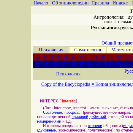
Начало
Об энциклопедии
Правила
Индекс
Т
Антропология: дух 
или
Пневмапс
Русско-англо-русска
Общий предмет
Психология
Соматология
Математи
А
Б
В
Г
Д
Е
Ж
З
И
К
Л
М
Н
A
B
C
D
E
F
G
H
I
J
K
L
Рус
Психология
Copy of the Encyclopedia =
Копия энциклопе
ИНТЕРЕС
[
interest
]
(Лат.: inter-esse, interest - иметь значение, быть в
Состояние
,
процесс
. Преимущественное направ
непосредственной
причиной
действий
, стоящей за 
намерениями
и т.д.
Интересы разделяют по
степени
общности (
инди
(
духовные
, экономические, политические), по степ