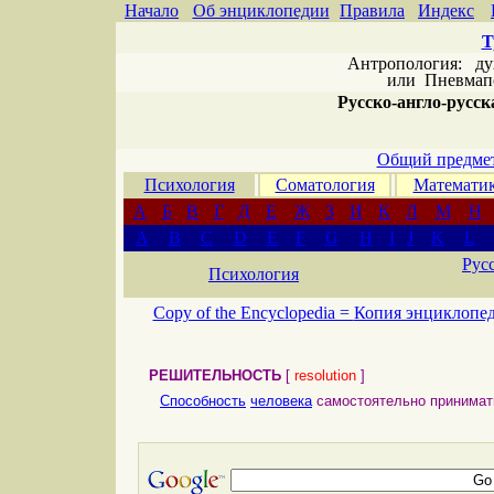
Начало
Об энциклопедии
Правила
Индекс
Т
Антропология: дух 
или
Пневмапс
Русско-англо-русска
Общий предмет
Психология
Соматология
Математи
А
Б
В
Г
Д
Е
Ж
З
И
К
Л
М
Н
A
B
C
D
E
F
G
H
I
J
K
L
Рус
Психология
Copy of the Encyclopedia =
Копия энциклопе
РЕШИТЕЛЬНОСТЬ
[
resolution
]
Способность
человека
самостоятельно принима