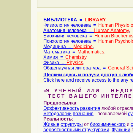
БИБЛИОТЕКА =
LIBRARY
Физиология человека =
Human Physiol
Анатомия человека =
Human Anatomy
,
Биохимия человека =
Human Biochemis
Психология человека =
Human Psychol
Медицина =
Medicine
,
Математика =
Mathematics
,
Химия =
Chemistry
,
Физика =
Physics
,
Общенаучная литература =
General Sc
Щелкни здесь и получи доступ к люб
Click here and receive access to the any ref
«Я У Ч Е Н Ы Й И Л И . . . Н Е Д О У
Т Е С Т В А Ш Е Г О И Н Т Е Л Л Е 
Предпосылка
:
Эффективность
развития
любой отрас
методологии
познания
- познаваемой
с
Реальность
:
Живые
структуры
от
биохимического
и
вероятностными структурами
.
Функции
в