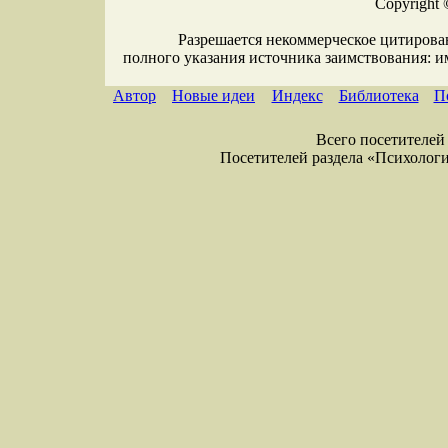
Copyright 
Разрешается некоммерческое цитирова
полного указания источника заимствования: 
Автор
Новые идеи
Индекс
Библиотека
П
Всего посетителей 
Посетителей раздела «Психология»