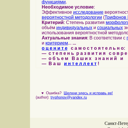
функциями
.
Необходимое условие
:
Эффективное
исследование
вероятност
вероятностной методологии
(
Трифонов 
Критерий
: Степень развития
морфолог
объём
индивидуальных
и
социальных
зн
использования вероятностной методоло
Актуальные знания
: В соответствии с
и
критерием
...
...
о ц е н и т е
с а м о с т о я т е л ь н о:
— с т е п е н ь р а з в и т и я с о в р 
— о б ъ е м В а ш и х з н а н и й и
— В а ш
и н т е л л е к т
!
♥
Ошибка?
Щелкни здесь и исправь ее!
(author):
tryphonov@yandex.ru
Санкт-Петер