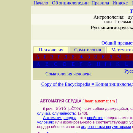
Начало
Об энциклопедии
Правила
Индекс
Т
Антропология: дух 
или
Пневмапс
Русско-англо-русска
Общий предмет
Психология
Соматология
Математи
А
Б
В
Г
Д
Е
Ж
З
И
К
Л
М
Н
A
B
C
D
E
F
G
H
I
J
K
L
Рус
Соматология человека
Copy of the Encyclopedia =
Копия энциклопе
АВТОМАТИЯ СЕРДЦА
[
heart automatism
]
αύτό-μάτος
(Греч.:
- сам собою движущийся, 
случай
,
случайность
; 1748).
Автоматия
сердца
- это
свойство
сердца самост
условиях
или изолированного в соответствующих у
сердца обеспечивается
эндогенными регуляторами