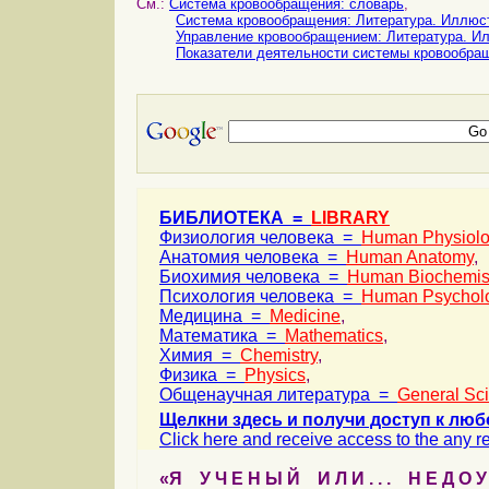
См.:
Система кровообращения: словарь
,
Система кровообращения: Литература. Иллюс
Управление кровообращением: Литература. И
Показатели деятельности системы кровообра
БИБЛИОТЕКА =
LIBRARY
Физиология человека =
Human Physiol
Анатомия человека =
Human Anatomy
,
Биохимия человека =
Human Biochemis
Психология человека =
Human Psychol
Медицина =
Medicine
,
Математика =
Mathematics
,
Химия =
Chemistry
,
Физика =
Physics
,
Общенаучная литература =
General Sc
Щелкни здесь и получи доступ к люб
Click here and receive access to the any ref
«Я У Ч Е Н Ы Й И Л И . . . Н Е Д О У