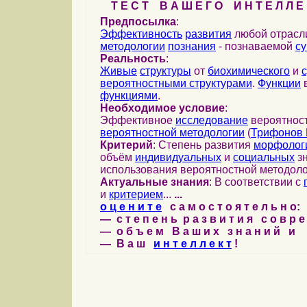
Т Е С Т В А Ш Е Г О И Н Т Е Л Л Е 
Предпосылка
:
Эффективность
развития
любой отрас
методологии
познания
- познаваемой
с
Реальность
:
Живые
структуры
от
биохимического
и
вероятностными структурами
.
Функции
в
функциями
.
Необходимое условие
:
Эффективное
исследование
вероятност
вероятностной методологии
(
Трифонов 
Критерий
: Степень развития
морфолог
объём
индивидуальных
и
социальных
зн
использования вероятностной методоло
Актуальные знания
: В соответствии с
и
критерием
...
...
о ц е н и т е
с а м о с т о я т е л ь н о:
— с т е п е н ь р а з в и т и я с о в р 
— о б ъ е м В а ш и х з н а н и й и
— В а ш
и н т е л л е к т
!