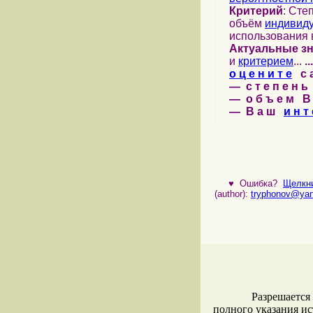
Критерий
: Сте
объём
индивид
использования 
Актуальные з
и
критерием
...
...
о ц е н и т е
с а 
— с т е п е н ь 
— о б ъ е м В 
— В а ш
и н т 
♥
Ошибка?
Щелкни
(author):
tryphonov@yan
Разрешается
полного указания и