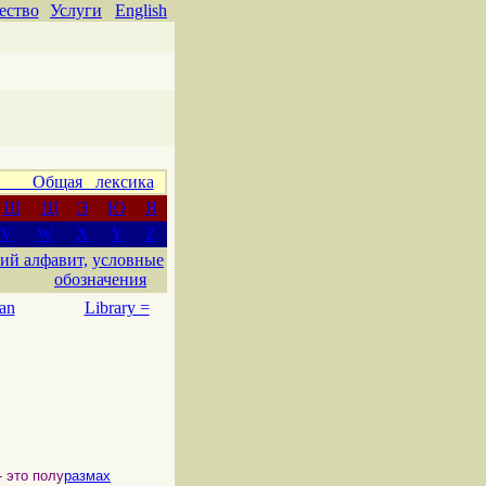
ество
Услуги
English
 Общая лексика
Ш
Щ
Э
Ю
Я
V
W
X
Y
Z
ий алфавит,
условные
обозначения
an
Library =
это полу
размах