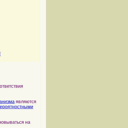
!
ответствия
анизма
являются
ероятностными
новываться на