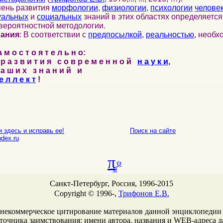
пень развития
морфологии
,
физиологии
,
психологии
челове
уальных
и
социальных
знаний в этих областях определяетс
вероятностной методологии.
нания
: В соответствии с
предпосылкой
,
реальностью
, необ
м о с т о я т е л ь н о:
р а з в и т и я с о в р е м е н н о й
н а у к и
,
а ш и х з н а н и й и
е л л е к т
!
 здесь и исправь ее!
Поиск на сайте
E-mail
dex.ru
π
ψ
σ
Санкт-Петербург, Россия, 1996-2015
Copyright © 1996-,
Трифонов Е.В.
 некоммерческое цитирование материалов данной энциклопедии
сточника заимствования: имени автора, названия и WEB-адреcа 