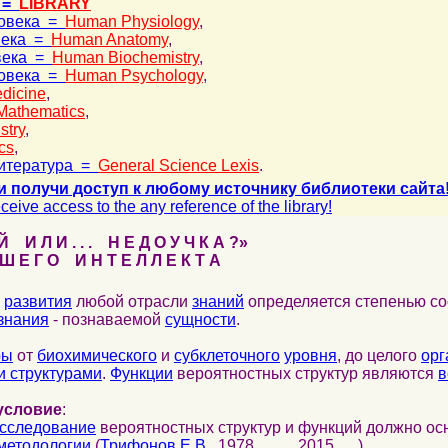
 =
LIBRARY
ловека =
Human Physiology
,
века =
Human Anatomy
,
века =
Human Biochemistry
,
ловека =
Human Psychology
,
dicine
,
Mathematics
,
stry
,
cs
,
итература =
General Science Lexis
.
и получи доступ к любому источнику библиотеки сайта
ceive access to the any reference of the library!
 И Л И . . . Н Е Д О У Ч К А ?»
 Е Г О И Н Т Е Л Л Е К Т А
развития
любой отрасли
знаний
определяется степенью со
знания
- познаваемой
сущности
.
ры
от
биохимического
и
субклеточного
уровня
, до целого
орг
 структурами
.
Функции
вероятностных структур являются
в
условие
:
сследование
вероятностных структур и функций должно ос
методологии
(
Трифонов Е.В.
, 1978,..., ..., 2015, …).