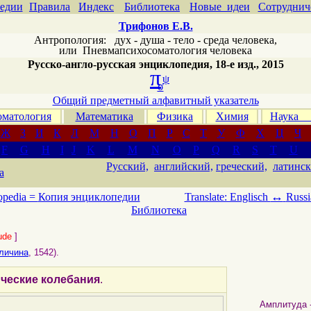
едии
Правила
Индекс
Библиотека
Новые идеи
Сотруднич
Трифонов Е.В.
Антропология: дух - душа - тело - среда человека,
или
Пневмапсихосоматология человека
Русско-англо-русская энциклопедия, 18-е изд., 2015
π
ψ
σ
Общий предметный алфавитный указатель
матология
Математика
Физика
Химия
Наука
Ж
З
И
К
Л
М
Н
О
П
Р
С
Т
У
Ф
Х
Ц
Ч
F
G
H
I
J
K
L
M
N
O
P
Q
R
S
T
U
Русский,
английский,
греческий,
латинск
а
↔
opedia =
Копия энциклопедии
Translate: Englisch
Russi
Библиотека
ude
]
личина
, 1542).
ческие колебания
.
Амплитуда - 