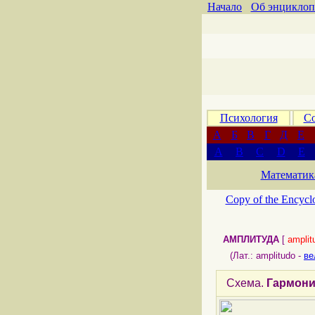
Начало
Об энциклоп
Психология
Со
А
Б
В
Г
Д
Е
A
B
C
D
E
Математик
Copy of the Encycl
АМПЛИТУДА
[
amplit
(Лат.: amplitudo -
ве
Схема.
Гармони