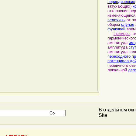
периодических
затухающих)
к
отклонение пе
изменяющейся
величины
от по
общем
случае
функцией
врем
Примеры
: 
гармонического
амплитуда
имп
амплитуда
сту
амплитуда кол
переходного п
потенциала де
первичного отв
локальной
деп
В отдельном ок
Site