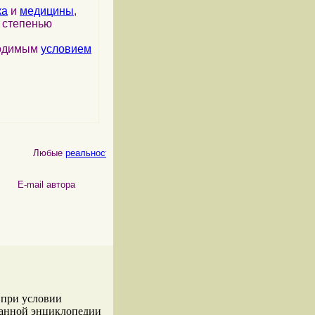
ка
и
медицины
,
я степенью
ходимым
условием
Любые
реальности
, как
физические
, так и
психические
, являются
 автора
 при условии
данной энциклопедии