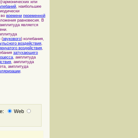
(гармонических или
олебаний
, наибольшее
риодически
 во
времени
переменной
ложения равновесия. В
амплитуда является
ени.
амплитуда
 (
звукового
) колебания,
ульсного воздействия
,
пенчатого воздействия
,
ебания
затухающего
роцесса
, амплитуда
йствия
, амплитуда
ета, амплитуда
оляризации
.
не:
Web