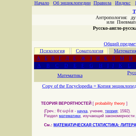
Начало
Об энциклопедии
Правила
Индекс
Т
Антропология: дух 
или
Пневмапс
Русско-англо-русска
Общий предмет
Психология
Соматология
Математи
А
Б
В
Г
Д
Е
Ж
З
И
К
Л
М
Н
A
B
C
D
E
F
G
H
I
J
K
L
Рус
Математика
Copy of the Encyclopedia =
Копия энциклопе
ТЕОРИЯ ВЕРОЯТНОСТЕЙ
[
probability theory
]
θεωρία
(Греч.:
-
наука
, учение,
теория
; 1592).
Раздел
математики
, изучающий закономерности
См.:
МАТЕМАТИЧЕСКАЯ СТАТИСТИКА: ЛИТЕР