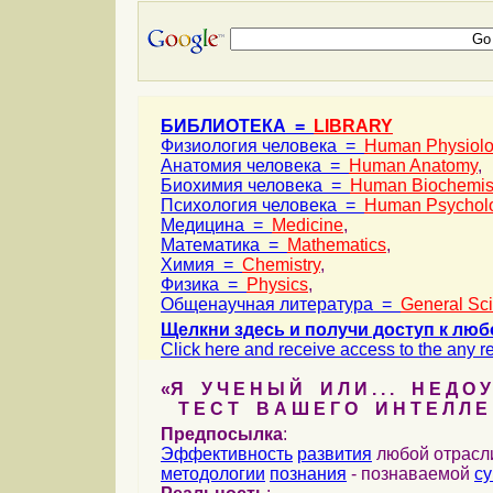
БИБЛИОТЕКА =
LIBRARY
Физиология человека =
Human Physiol
Анатомия человека =
Human Anatomy
,
Биохимия человека =
Human Biochemis
Психология человека =
Human Psychol
Медицина =
Medicine
,
Математика =
Mathematics
,
Химия =
Chemistry
,
Физика =
Physics
,
Общенаучная литература =
General Sc
Щелкни здесь и получи доступ к люб
Click here and receive access to the any ref
«Я У Ч Е Н Ы Й И Л И . . . Н Е Д О У
Т Е С Т В А Ш Е Г О И Н Т Е Л Л Е 
Предпосылка
:
Эффективность
развития
любой отрас
методологии
познания
- познаваемой
с