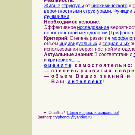
Реальность
:
Живые
структуры
от
биохимического
и
вероятностными структурами
.
Функции
в
функциями
.
Необходимое условие
:
Эффективное
исследование
вероятност
вероятностной методологии
(
Трифонов 
Критерий
: Степень развития
морфолог
объём
индивидуальных
и
социальных
зн
использования вероятностной методоло
Актуальные знания
: В соответствии с
и
критерием
...
...
о ц е н и т е
с а м о с т о я т е л ь н о:
— с т е п е н ь р а з в и т и я с о в р 
— о б ъ е м В а ш и х з н а н и й и
— В а ш
и н т е л л е к т
!
♥
Ошибка?
Щелкни здесь и исправь ее!
(author):
tryphonov@yandex.ru