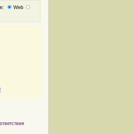
не:
Web
!
ответствия