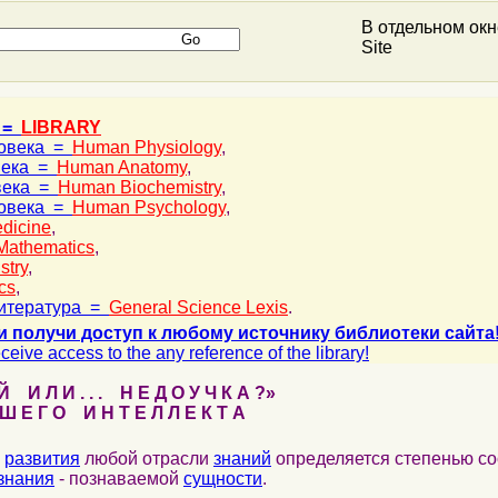
В отдельном ок
Site
 =
LIBRARY
ловека =
Human Physiology
,
века =
Human Anatomy
,
века =
Human Biochemistry
,
ловека =
Human Psychology
,
dicine
,
Mathematics
,
stry
,
cs
,
итература =
General Science Lexis
.
и получи доступ к любому источнику библиотеки сайта
ceive access to the any reference of the library!
 И Л И . . . Н Е Д О У Ч К А ?»
 Е Г О И Н Т Е Л Л Е К Т А
развития
любой отрасли
знаний
определяется степенью со
знания
- познаваемой
сущности
.