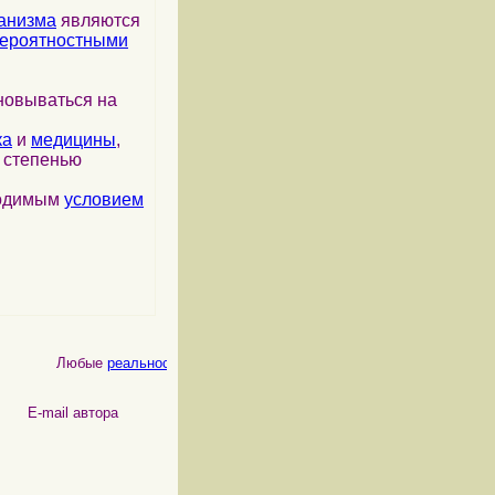
анизма
являются
ероятностными
новываться на
ка
и
медицины
,
я степенью
ходимым
условием
Любые
реальности
, как
физические
, так и
психические
, являютс
 автора