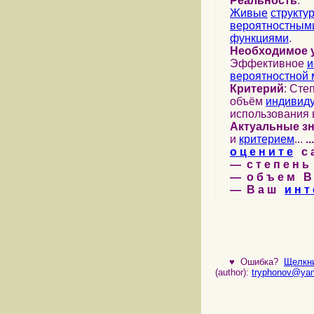
Реальность
:
Живые
структу
вероятностными
функциями
.
Необходимое 
Эффективное
и
вероятностной 
Критерий
: Сте
объём
индивид
использования 
Актуальные з
и
критерием
...
...
о ц е н и т е
с а 
— с т е п е н ь 
— о б ъ е м В 
— В а ш
и н т 
♥
Ошибка?
Щелкни
(author):
tryphonov@yan