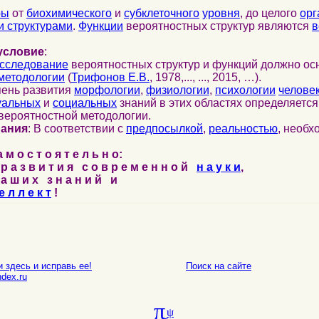
ры
от
биохимического
и
субклеточного
уровня
, до целого
орг
 структурами
.
Функции
вероятностных структур являются
в
условие
:
сследование
вероятностных структур и функций должно ос
методологии
(
Трифонов Е.В.
, 1978,..., ..., 2015, …).
пень развития
морфологии
,
физиологии
,
психологии
челове
уальных
и
социальных
знаний в этих областях определяетс
вероятностной методологии.
нания
: В соответствии с
предпосылкой
,
реальностью
, необ
м о с т о я т е л ь н о:
р а з в и т и я с о в р е м е н н о й
н а у к и
,
а ш и х з н а н и й и
е л л е к т
!
 здесь и исправь ее!
Поиск на сайте
E-mail
dex.ru
π
ψ