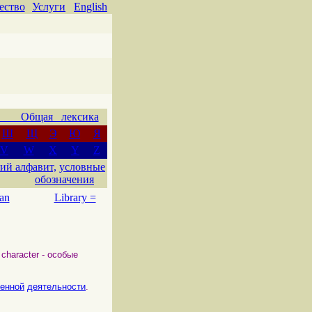
ество
Услуги
English
 Общая лексика
Ш
Щ
Э
Ю
Я
V
W
X
Y
Z
ий алфавит,
условные
обозначения
an
Library =
: character - особые
енной
деятельности
.