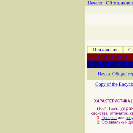
Начало
Об энциклоп
Психология
Со
А
Б
В
Г
Д
Е
A
B
C
D
E
Наука. Общие те
Copy of the Encycl
ХАРАКТЕРИСТИКА
χαρα
(1664, Греч.:
свойства, отпечаток, с
1
.
Процесс
или
рез
2
. Официальный до