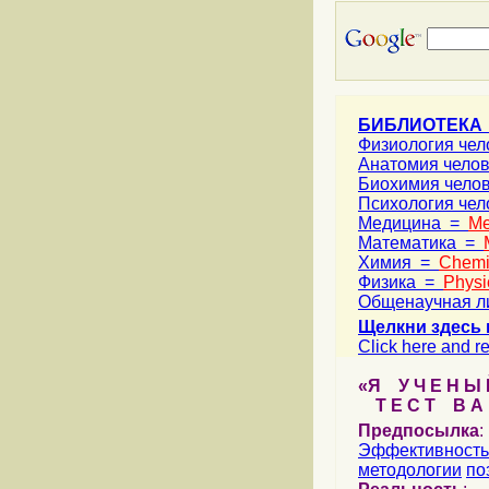
БИБЛИОТЕКА
Физиология че
Анатомия чело
Биохимия чело
Психология че
Медицина =
Me
Математика =
Химия =
Chemi
Физика =
Physi
Общенаучная л
Щелкни здесь 
Click here and re
«Я У Ч Е Н Ы Й
Т Е С Т В А Ш
Предпосылка
:
Эффективность
методологии
по