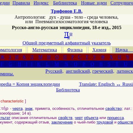
едии
Правила
Индекс
Библиотека
Новые идеи
Сотруднич
Трифонов Е.В.
Антропология: дух - душа - тело - среда человека,
или
Пневмапсихосоматология человека
Русско-англо-русская энциклопедия, 18-е изд., 2015
π
ψ
σ
Общий предметный алфавитный указатель
матология
Математика
Физика
Химия
Наука
Ж
З
И
К
Л
М
Н
О
П
Р
С
Т
У
Ф
Х
Ц
Ч
F
G
H
I
J
K
L
M
N
O
P
Q
R
S
T
U
Русский,
английский,
греческий,
латинск
рмины.
↔
opedia =
Копия энциклопедии
Translate: Englisch
Russi
Библиотека
[
characteristic
]
κτήρ
-
черта
,
знак
, примета, особенность, отличительное
свойство
; лат.
воеобразие; 14 в).
ультат
описания отличительных
свойств
,
черт
объекта
или
процесса
.
кумент, содержащий отзыв,
заключение
о чьей-либо
трудовой
и
обществ