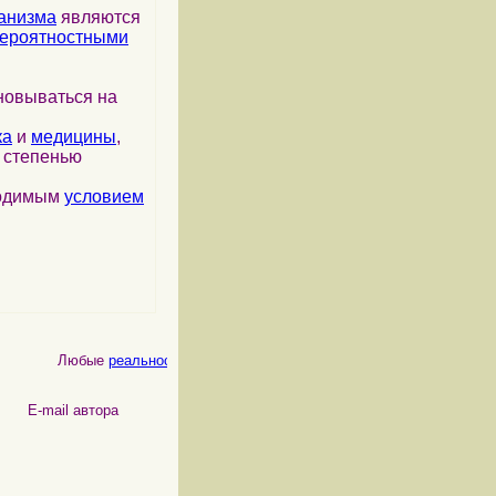
анизма
являются
ероятностными
новываться на
ка
и
медицины
,
я степенью
ходимым
условием
Любые
реальности
, как
физические
, так и
психические
, являютс
 автора