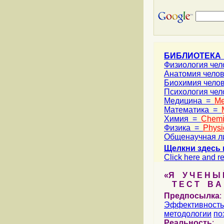
БИБЛИОТЕКА
Физиология че
Анатомия чело
Биохимия чело
Психология че
Медицина =
Me
Математика =
Химия =
Chemi
Физика =
Physi
Общенаучная л
Щелкни здесь 
Click here and re
«Я У Ч Е Н Ы Й
Т Е С Т В А Ш
Предпосылка
:
Эффективность
методологии
по
Реальность
: