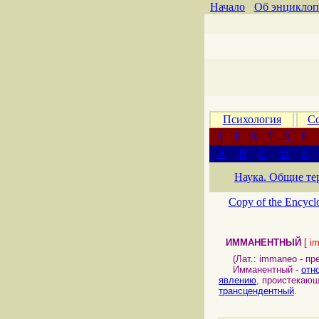
Начало
Об энциклоп
Психология
Со
А
Б
В
Г
Д
Е
A
B
C
D
E
Наука. Общие те
Copy of the Encycl
ИММАНЕНТНЫЙ
[
i
(Лат.: immaneo - преб
Имманентный -
отн
явлению
, проистекаю
трансцендентный
.