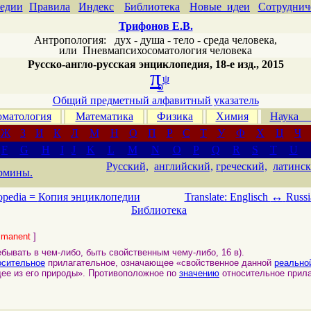
едии
Правила
Индекс
Библиотека
Новые идеи
Сотруднич
Трифонов Е.В.
Антропология: дух - душа - тело - среда человека,
или
Пневмапсихосоматология человека
Русско-англо-русская энциклопедия, 18-е изд., 2015
π
ψ
σ
Общий предметный алфавитный указатель
матология
Математика
Физика
Химия
Наука
Ж
З
И
К
Л
М
Н
О
П
Р
С
Т
У
Ф
Х
Ц
Ч
F
G
H
I
J
K
L
M
N
O
P
Q
R
S
T
U
Русский,
английский,
греческий,
латинск
рмины.
↔
opedia =
Копия энциклопедии
Translate: Englisch
Russi
Библиотека
mmanent
]
ывать в чем-либо, быть свойственным чему-либо, 16 в).
осительное
прилагательное, означающее «свойственное данной
реально
щее из его природы». Противоположное по
значению
относительное прила