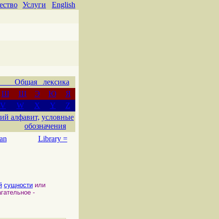
ество
Услуги
English
 Общая лексика
Ш
Щ
Э
Ю
Я
V
W
X
Y
Z
ий алфавит,
условные
обозначения
an
Library =
й
сущности
или
гательное -