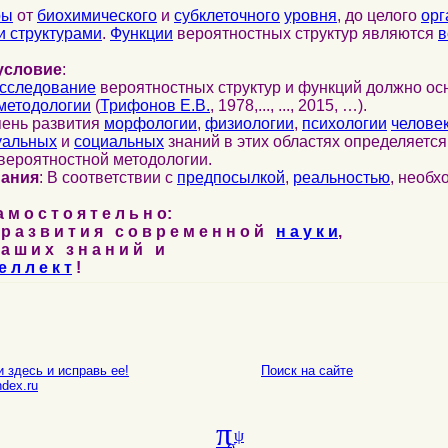
ры
от
биохимического
и
субклеточного
уровня
, до целого
орг
 структурами
.
Функции
вероятностных структур являются
в
условие
:
сследование
вероятностных структур и функций должно ос
методологии
(
Трифонов Е.В.
, 1978,..., ..., 2015, …).
пень развития
морфологии
,
физиологии
,
психологии
челове
уальных
и
социальных
знаний в этих областях определяетс
вероятностной методологии.
нания
: В соответствии с
предпосылкой
,
реальностью
, необ
м о с т о я т е л ь н о:
р а з в и т и я с о в р е м е н н о й
н а у к и
,
а ш и х з н а н и й и
е л л е к т
!
 здесь и исправь ее!
Поиск на сайте
E-mail
dex.ru
π
ψ
σ