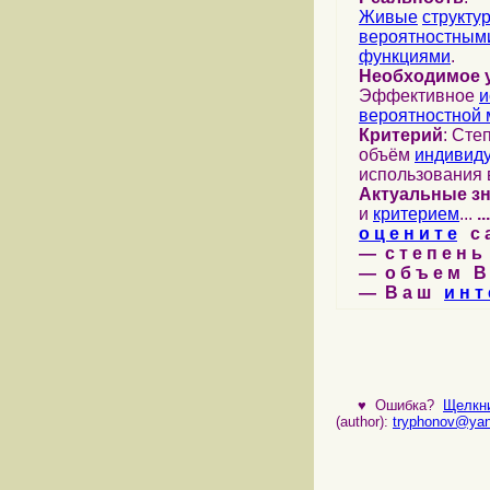
Живые
структу
вероятностными
функциями
.
Необходимое 
Эффективное
и
вероятностной 
Критерий
: Сте
объём
индивид
использования 
Актуальные з
и
критерием
...
...
о ц е н и т е
с а 
— с т е п е н ь 
— о б ъ е м В 
— В а ш
и н т 
♥
Ошибка?
Щелкни
(author):
tryphonov@yan