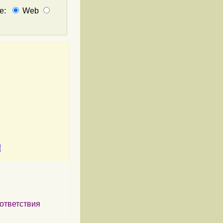
не:
Web
!
ответствия