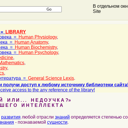
В отдельном ок
Site
 =
LIBRARY
ловека =
Human Physiology
,
века =
Human Anatomy
,
века =
Human Biochemistry
,
ловека =
Human Psychology
,
dicine
,
Mathematics
,
stry
,
cs
,
итература =
General Science Lexis
.
и получи доступ к любому источнику библиотеки сайта
ceive access to the any reference of the library!
 И Л И . . . Н Е Д О У Ч К А ?»
 Е Г О И Н Т Е Л Л Е К Т А
развития
любой отрасли
знаний
определяется степенью со
знания
- познаваемой
сущности
.