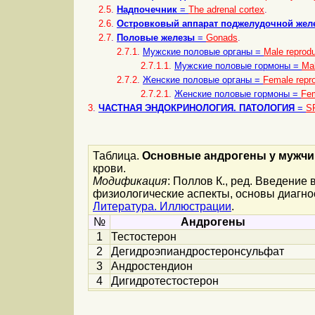
2.5
.
Hадпочечник
=
The adrenal cortex
.
2.6
.
Островковый аппарат поджелудочной жел
2.7
.
Половые железы
=
Gonads
.
2.7.1
.
Мужские половые органы =
Male reprodu
2.7.1.1
.
Мужские половые гормоны =
Ma
2.7.2
.
Женские половые органы =
Female repr
2.7.2.1
.
Женские половые гормоны =
Fe
3
.
ЧАСТНАЯ ЭНДОКРИНОЛОГИЯ. ПАТОЛОГИЯ
=
S
Таблица.
Основные андрогены у мужчи
крови.
Модификация
: Поллов К., ред. Введение
физиологические аспекты, основы диагности
Литература. Иллюстрации
.
№
Андрогены
1
Тестостерон
2
Дегидроэпиандростеронсульфат
3
Андростендион
4
Дигидротестостерон