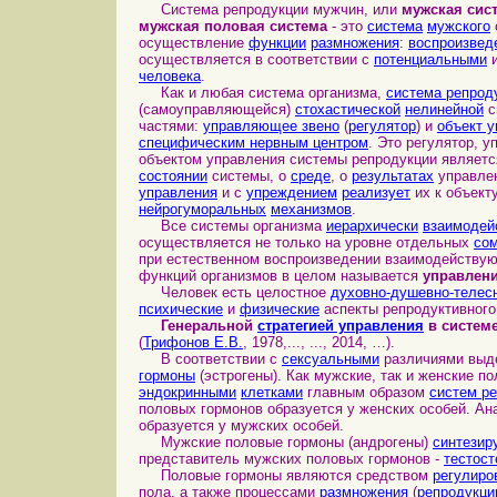
Система репродукции мужчин, или
мужская сис
мужская половая система
- это
система
мужского
осуществление
функции
размножения
:
воспроизвед
осуществляется в соответствии с
потенциальными
человека
.
Как и любая система организма,
система репрод
(самоуправляющейся)
стохастической
нелинейной
с
частями:
управляющее звено
(
регулятор
) и
объект 
специфическим нервным центром
. Это регулятор,
объектом управления системы репродукции являет
состоянии
системы, о
среде
, о
результатах
управлен
управления
и с
упреждением
реализует
их к объект
нейрогуморальных
механизмов
.
Все системы организма
иерархически
взаимодей
осуществляется не только на уровне отдельных
сом
при естественном воспроизведении взаимодействую
функций организмов в целом называется
управлен
Человек есть целостное
духовно-душевно-телес
психические
и
физические
аспекты репродуктивного 
Генеральной
стратегией управления
в системе
(
Трифонов Е.В.
, 1978,..., ..., 2014, …).
В соответствии с
сексуальными
различиями вы
гормоны
(эстрогены). Как мужские, так и женские п
эндокринными
клетками
главным образом
систем р
половых гормонов образуется у женских особей. Ан
образуется у мужских особей.
Мужские половые гормоны (андрогены)
синтезир
представитель мужских половых гормонов -
тестост
Половые гормоны являются средством
регулиро
пола, а также процессами
размножения
(
репродукци