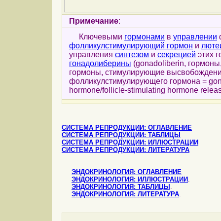
Примечание
:
Ключевыми
гормонами
в
управлении
фолликулстимулирующий гормон
и
люте
управления
синтезом
и
секрецией
этих 
гонадолиберины
(gonadoliberin, гормо
гормоны, стимулирующие высвобождени
фолликулстимулирующего гормона = gonado
hormone/follicle-stimulating hormone relea
СИСТЕМА РЕПРОДУКЦИИ: ОГЛАВЛЕНИЕ
СИСТЕМА РЕПРОДУКЦИИ: ТАБЛИЦЫ
СИСТЕМА РЕПРОДУКЦИИ: ИЛЛЮСТРАЦИИ
СИСТЕМА РЕПРОДУКЦИИ: ЛИТЕРАТУРА
ЭНДОКРИНОЛОГИЯ: ОГЛАВЛЕНИЕ
ЭНДОКРИНОЛОГИЯ: ИЛЛЮСТРАЦИИ
.
ЭНДОКРИНОЛОГИЯ: ТАБЛИЦЫ
.
ЭНДОКРИНОЛОГИЯ: ЛИТЕРАТУРА
.