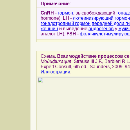
Примечание
:
GnRH
-
гормон
, высвобождающий
гонад
hormone);
LH
-
лютеинизирующий гормон
гонадотропный гормон
передней доли г
женщин
и выведение
андрогенов
у
мужч
аналог LH);
FSH
-
фолликулстимулирую
Схема.
Взаимодействие процессов сек
Модификация
: Strauss III J.F., Barbieri 
Expert Consult, 6th ed., Saunders, 2009, 94
Иллюстрации
.