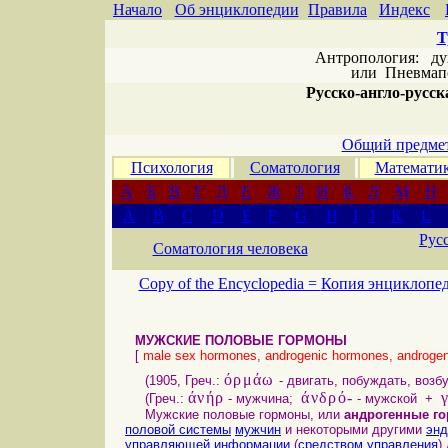
Начало
Об энциклопедии
Правила
Индекс
Т
Антропология: дух 
или
Пневмапс
Русско-англо-русска
Общий предмет
Психология
Соматология
Математи
А
Б
В
Г
Д
Е
Ж
З
И
К
Л
М
Н
A
B
C
D
E
F
G
H
I
J
K
L
Рус
Соматология человека
Copy of the Encyclopedia =
Копия энциклопе
МУЖСКИЕ ПОЛОВЫЕ ГОРМОНЫ
[
male sex hormones, androgenic hormones, androge
όρμάω
(1905, Греч.:
- двигать, побуждать, возб
άνήρ
άνδρό-
(Греч.:
- мужчина;
- мужской +
Мужские половые гормоны, или
андрогенные г
половой системы
мужчин
и некоторыми другими
энд
управляющей
информации
(
средством управления
)