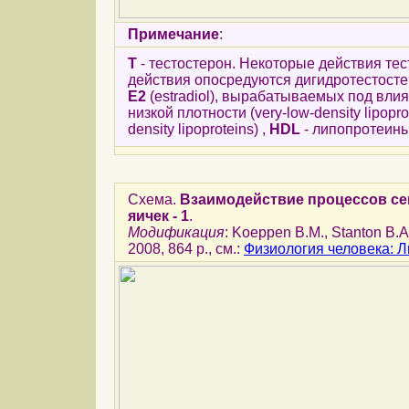
Примечание
:
T
- тестостерон. Некоторые действия те
действия опосредуются дигидротестост
E2
(estradiol), вырабатываемых под вли
низкой плотности (very-low-density lipopro
density lipoproteins) ,
HDL
- липопротеины 
Схема.
Взаимодействие процессов се
яичек - 1
.
Модификация
: Koeppen B.M., Stanton B.A
2008, 864 p., см.:
Физиология человека: 