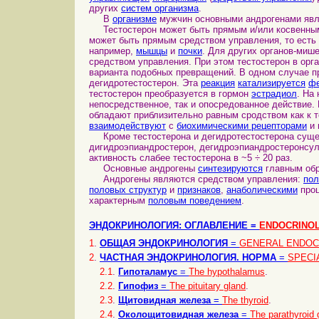
других
систем организма
.
В
организме
мужчин основными андрогенами яв
Тестостерон может быть прямым и/или косвенны
может быть прямым средством управления, то ест
например,
мышцы
и
почки
. Для других органов-миш
средством управления. При этом тестостерон в ор
варианта подобных превращений. В одном случае пр
дегидротестостерон. Эта
реакция
катализируется
ф
тестостерон преобразуется в гормон
эстрадиол
. На
непосредственное, так и опосредованное действие.
обладают приблизительно равным сродством как к те
взаимодействуют
с
биохимическими рецепторами
и 
Кроме тестостерона и дегидротестостерона сущес
дигидроэпиандростерон, дегидроэпиандростеронсул
активность слабее тестостерона в ~5 ÷ 20 раз.
Основные андрогены
синтезируются
главным обр
Андрогены являются средством управления:
пол
половых структур
и
признаков
,
анаболическими
про
характерным
половым поведением
.
ЭНДОКРИНОЛОГИЯ: ОГЛАВЛЕНИЕ =
ENDOCRINOL
1
.
ОБЩАЯ ЭНДОКРИНОЛОГИЯ
=
GENERAL ENDOC
2
.
ЧАСТНАЯ ЭНДОКРИНОЛОГИЯ. НОРМА
=
SPECI
2.1
.
Гипоталамус
=
The hypothalamus
.
2.2
.
Гипофиз
=
The pituitary gland
.
2.3
.
Щитовидная железа
=
The thyroid
.
2.4
.
Околощитовидная железа
=
The parathyroid 