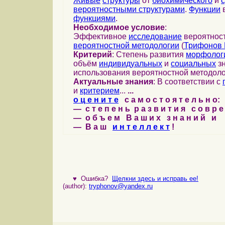
Живые
структуры
от
биохимического
и
вероятностными структурами
.
Функции
в
функциями
.
Необходимое условие
:
Эффективное
исследование
вероятност
вероятностной методологии
(
Трифонов 
Критерий
: Степень развития
морфолог
объём
индивидуальных
и
социальных
зн
использования вероятностной методоло
Актуальные знания
: В соответствии с
и
критерием
...
...
о ц е н и т е
с а м о с т о я т е л ь н о:
— с т е п е н ь р а з в и т и я с о в р 
— о б ъ е м В а ш и х з н а н и й и
— В а ш
и н т е л л е к т
!
♥
Ошибка?
Щелкни здесь и исправь ее!
(author):
tryphonov@yandex.ru