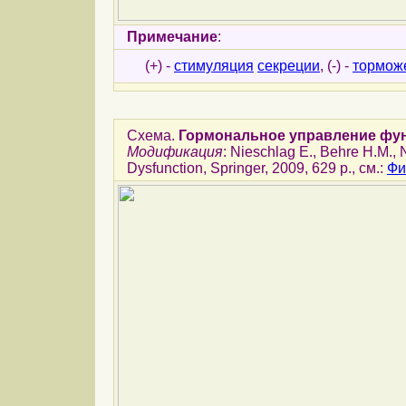
Примечание
:
(+) -
стимуляция
секреции
, (-) -
тормож
Схема.
Гормональное управление фун
Модификация
: Nieschlag E., Behre H.M.,
Dysfunction, Springer, 2009, 629 p., см.:
Фи