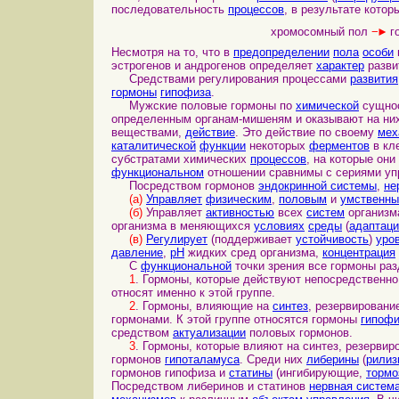
последовательность
процессов
, в результате кото
хромосомный пол
−►
г
Несмотря на то, что в
предопределении
пола
особи
эстрогенов и андрогенов определяет
характер
разви
Средствами регулирования процессами
развития
гормоны
гипофиза
.
Мужские половые гормоны по
химической
сущно
определенным органам-мишеням и оказывают на ни
веществами,
действие
. Это действие по своему
мех
каталитической
функции
некоторых
ферментов
в кл
субстратами химических
процессов
, на которые он
функциональном
отношении сравнимы с сериями у
Посредством гормонов
эндокринной системы
,
не
(а)
Управляет
физическим
,
половым
и
умственн
(б)
Управляет
активностью
всех
систем
организм
организма в меняющихся
условиях
среды
(
адаптаци
(в)
Регулирует
(поддерживает
устойчивость
)
уро
давление
,
pH
жидких сред организма,
концентрация
С
функциональной
точки зрения все гормоны раз
1
. Гормоны, которые действуют непосредственн
относят именно к этой группе.
2
. Гормоны, влияющие на
синтез
, резервировани
гормонами. К этой группе относятся гормоны
гипофи
средством
актуализации
половых гормонов.
3
. Гормоны, которые влияют на синтез, резервир
гормонов
гипоталамуса
. Среди них
либерины
(
рилиз
гормонов гипофиза и
статины
(ингибирующие,
тормо
Посредством либеринов и статинов
нервная систем