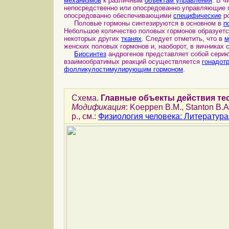
механизмов
к различным
объектам управления
. В ч
непосредственно или опосредованно управляющие п
опосредованно обеспечивающими
специфические
ро
Половые гормоны синтезируются в основном в
п
Небольшое количество половых гормонов образуется
некоторых других
тканях
. Следует отметить, что в
м
женских половых гормонов и, наоборот, в яичниках
Биосинтез
андрогенов представляет собой сери
взаимообратимых реакций осуществляется
гонадот
фолликулостимулирующим гормоном
.
Схема.
Главные объекты действия те
Модификация
: Koeppen B.M., Stanton B.A
p., см.:
Физиология человека: Литератур