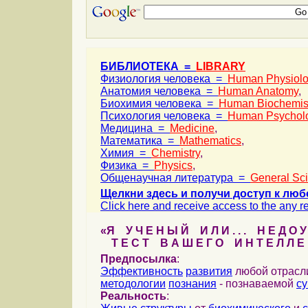
БИБЛИОТЕКА =
LIBRARY
Физиология человека =
Human Physiol
Анатомия человека =
Human Anatomy
,
Биохимия человека =
Human Biochemis
Психология человека =
Human Psychol
Медицина =
Medicine
,
Математика =
Mathematics
,
Химия =
Chemistry
,
Физика =
Physics
,
Общенаучная литература =
General Sc
Щелкни здесь и получи доступ к люб
Click here and receive access to the any ref
«Я У Ч Е Н Ы Й И Л И . . . Н Е Д О У
Т Е С Т В А Ш Е Г О И Н Т Е Л Л Е 
Предпосылка
:
Эффективность
развития
любой отрас
методологии
познания
- познаваемой
с
Реальность
: