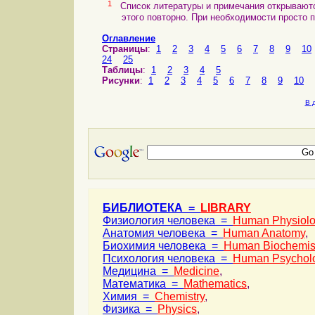
1
Список литературы и примечания открываются
этого повторно. При необходимости просто пе
Оглавление
Страницы
:
1
2
3
4
5
6
7
8
9
10
24
25
Таблицы
:
1
2
3
4
5
Рисунки
:
1
2
3
4
5
6
7
8
9
10
В 
БИБЛИОТЕКА =
LIBRARY
Физиология человека =
Human Physiol
Анатомия человека =
Human Anatomy
,
Биохимия человека =
Human Biochemis
Психология человека =
Human Psychol
Медицина =
Medicine
,
Математика =
Mathematics
,
Химия =
Chemistry
,
Физика =
Physics
,