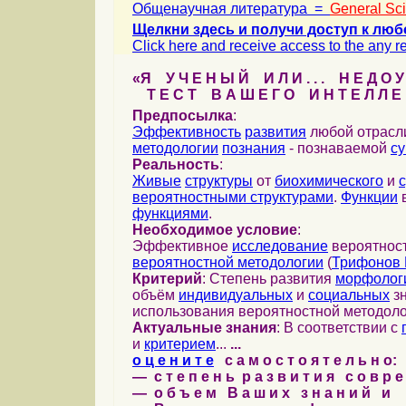
Общенаучная литература =
General Sc
Щелкни здесь и получи доступ к люб
Click here and receive access to the any ref
«Я У Ч Е Н Ы Й И Л И . . . Н Е Д О У
Т Е С Т В А Ш Е Г О И Н Т Е Л Л Е 
Предпосылка
:
Эффективность
развития
любой отрас
методологии
познания
- познаваемой
с
Реальность
:
Живые
структуры
от
биохимического
и
вероятностными структурами
.
Функции
в
функциями
.
Необходимое условие
:
Эффективное
исследование
вероятност
вероятностной методологии
(
Трифонов 
Критерий
: Степень развития
морфолог
объём
индивидуальных
и
социальных
зн
использования вероятностной методоло
Актуальные знания
: В соответствии с
и
критерием
...
...
о ц е н и т е
с а м о с т о я т е л ь н о:
— с т е п е н ь р а з в и т и я с о в р 
— о б ъ е м В а ш и х з н а н и й и