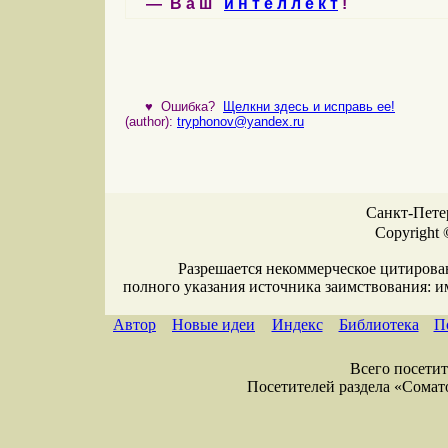
— В а ш
и н т е л л е к т
!
♥
Ошибка?
Щелкни здесь и исправь ее!
(author):
tryphonov@yandex.ru
Санкт-Петер
Copyright 
Разрешается некоммерческое цитирова
полного указания источника заимствования: 
Автор
Новые идеи
Индекс
Библиотека
П
Всего посетите
Посетителей раздела «Соматол