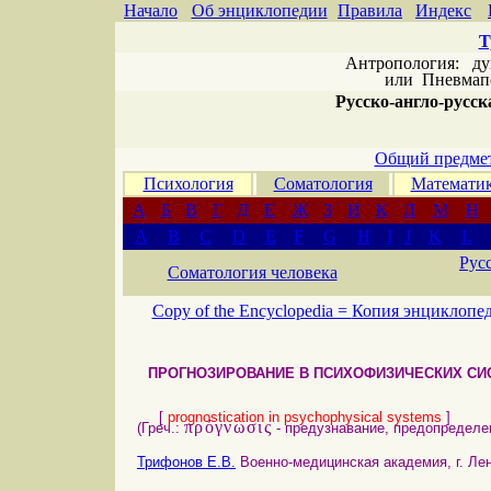
Начало
Об энциклопедии
Правила
Индекс
Т
Антропология: дух 
или
Пневмапс
Русско-англо-русска
Общий предмет
Психология
Соматология
Математи
А
Б
В
Г
Д
Е
Ж
З
И
К
Л
М
Н
A
B
C
D
E
F
G
H
I
J
K
L
Рус
Соматология человека
Copy of the Encyclopedia =
Копия энциклопе
ПРОГНОЗИРОВАНИЕ В ПСИХОФИЗИЧЕСКИХ СИ
[
prognostication in psychophysical systems
]
πρόγνωσις
(Греч.:
- предузнавание, предопределен
Трифонов Е.В.
Военно-медицинская академия, г. Лен