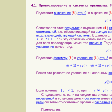
4.1. Прогнозирование в системах организма. Т
Подставим
выражение
(
5
)
стр. 9
в выражение (
3
y
(
t
+
Сопоставляя этот
результат
с выражением (
4
)
ст
оптимальной
, т.е. обеспечивающей на
выходе
си
вход
взаимодействующей
системы
. В данном сл
t
к
t
+ 1
. Если эту стратегию использовать н
для всех последующих моментов
времени
. Тог
управления
примет вид:
u
(
t
) 
Подставив
формулу
(
7
) в
уравнение
(
1
)
стр. 8
по
y
(
t
+ 1) +
cy
(
t
) =
e
(
t
+ 1) +
ce
(
t
)
Решая это разностное уравнение с начальным
з
y
(
t
) 
→
∞
Если принять
|
c
| < 1
, то при
t
y
(
t
) =
Следовательно, если на каждом шаге использу
переменной
в установившемся
состоянии
имеет
цели
системы относительно уровня и
рассеяния
Примечания
.