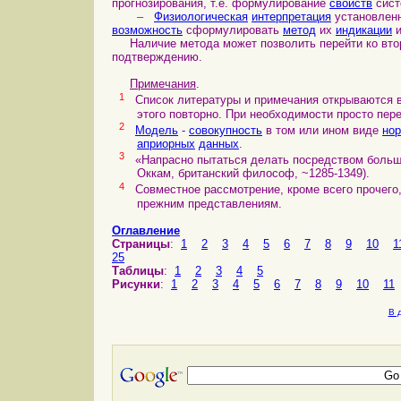
прогнозирования, т.е. формулирование
свойств
сист
–
Физиологическая
интерпретация
установленн
возможность
сформулировать
метод
их
индикации
Наличие метода может позволить перейти ко второ
подтверждению.
Примечания
.
1
Список литературы и примечания открываются в 
этого повторно. При необходимости просто перей
2
Модель
-
совокупность
в том или ином виде
но
априорных
данных
.
3
«Напрасно пытаться делать посредством больше
Оккам, британский философ, ~1285-1349).
4
Совместное рассмотрение, кроме всего прочего,
прежним представлениям.
Оглавление
Страницы
:
1
2
3
4
5
6
7
8
9
10
1
25
Таблицы
:
1
2
3
4
5
Рисунки
:
1
2
3
4
5
6
7
8
9
10
11
В 