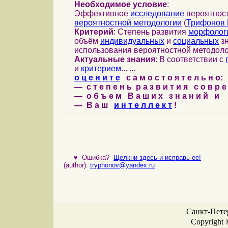
Необходимое условие
:
Эффективное
исследование
вероятност
вероятностной методологии
(
Трифонов 
Критерий
: Степень развития
морфолог
объём
индивидуальных
и
социальных
зн
использования вероятностной методоло
Актуальные знания
: В соответствии с
и
критерием
...
...
о ц е н и т е
с а м о с т о я т е л ь н о:
— с т е п е н ь р а з в и т и я с о в р 
— о б ъ е м В а ш и х з н а н и й и
— В а ш
и н т е л л е к т
!
♥
Ошибка?
Щелкни здесь и исправь ее!
(author):
tryphonov@yandex.ru
Санкт-Петер
Copyright 