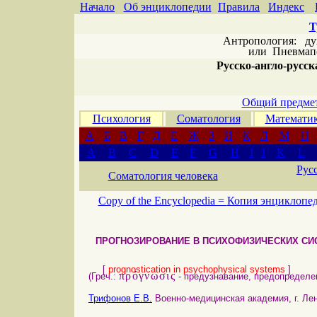
Начало
Об энциклопедии
Правила
Индекс
Т
Антропология: дух 
или
Пневмапс
Русско-англо-русска
Общий предмет
Психология
Соматология
Математи
А
Б
В
Г
Д
Е
Ж
З
И
К
Л
М
Н
A
B
C
D
E
F
G
H
I
J
K
L
Рус
Соматология человека
Copy of the Encyclopedia =
Копия энциклопе
ПРОГНОЗИРОВАНИЕ В ПСИХОФИЗИЧЕСКИХ СИ
[
prognostication in psychophysical systems
]
πρόγνωσις
(Греч.:
- предузнавание, предопределен
Трифонов Е.В.
Военно-медицинская академия, г. Лен