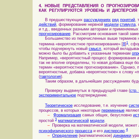
4. НОВЫЕ
ПРЕДСТАВЛЕНИЯ О ПРОГНОЗИРОВА
КАК РЕГУЛИРУЮТСЯ УРОВЕНЬ И ДИСПЕРСИЯ
В предшествующих
рассуждениях
ряд
понятий
, 
действий
, формирование нервной
модели
стимула
,
и т.д., введенных разными авторами и применяемых
прогнозирование
. Рассмотрим основания такой заме
Большинство из перечисленных выше терминов не
1
термина «вероятностное прогнозирование» [
8
]
, сф
чтобы подчеркнуть новый
смысл
, который вкладыва
можно было бы добавить к указанным терминам
опр
Например, «вероятностный процесс формирования ак
так не вполне определены, то новая добавка еще б
термин «вероятностное прогнозирование». Однако,
вероятностные, добавка «вероятностное» к слову 
(
тавтология
).
Таким образом, в дальнейших рассуждениях будет
Проверку выдвинутых в предыдущей главе (
стр.
экспериментальное
подтверждение.
Теоретическое
исследование, т.е. изучение
сист
процессов, в которых некоторые
переменные
являю
–
Формализация
самых общих, безусловно
ис
3
простой
математической
модели
.
–
Проверка на математической модели, может 
4
психофизического
процесса
и его
дисперсию
.
–
Определение
(математическое)
динамики
уро