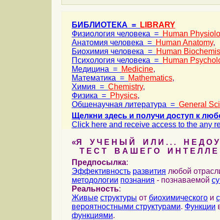
БИБЛИОТЕКА =
LIBRARY
Физиология человека =
Human Physiol
Анатомия человека =
Human Anatomy
,
Биохимия человека =
Human Biochemis
Психология человека =
Human Psychol
Медицина =
Medicine
,
Математика =
Mathematics
,
Химия =
Chemistry
,
Физика =
Physics
,
Общенаучная литература =
General Sc
Щелкни здесь и получи доступ к люб
Click here and receive access to the any ref
«Я У Ч Е Н Ы Й И Л И . . . Н Е Д О У
Т Е С Т В А Ш Е Г О И Н Т Е Л Л Е 
Предпосылка
:
Эффективность
развития
любой отрас
методологии
познания
- познаваемой
с
Реальность
:
Живые
структуры
от
биохимического
и
вероятностными структурами
.
Функции
в
функциями
.