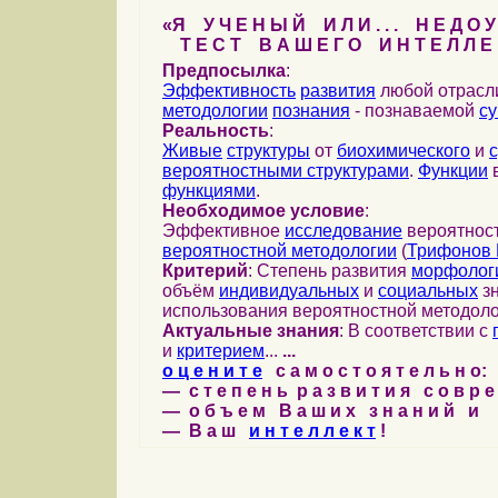
«Я У Ч Е Н Ы Й И Л И . . . Н Е Д О У
Т Е С Т В А Ш Е Г О И Н Т Е Л Л Е 
Предпосылка
:
Эффективность
развития
любой отрас
методологии
познания
- познаваемой
с
Реальность
:
Живые
структуры
от
биохимического
и
вероятностными структурами
.
Функции
в
функциями
.
Необходимое условие
:
Эффективное
исследование
вероятност
вероятностной методологии
(
Трифонов 
Критерий
: Степень развития
морфолог
объём
индивидуальных
и
социальных
зн
использования вероятностной методоло
Актуальные знания
: В соответствии с
и
критерием
...
...
о ц е н и т е
с а м о с т о я т е л ь н о:
— с т е п е н ь р а з в и т и я с о в р 
— о б ъ е м В а ш и х з н а н и й и
— В а ш
и н т е л л е к т
!