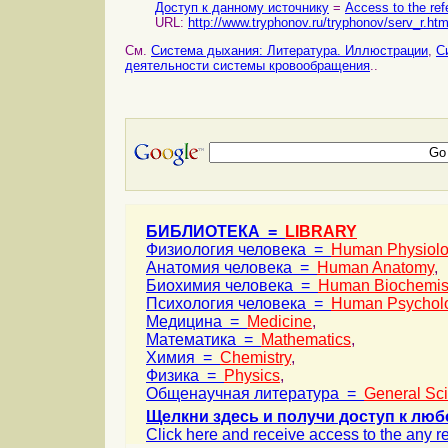
Доступ к данному источнику
=
Access to the ref
URL:
http://www.tryphonov.ru/tryphonov/serv_r.ht
См.
Система дыхания: Литература. Иллюстрации
,
С
деятельности системы кровообращения
..
БИБЛИОТЕКА =
LIBRARY
Физиология человека =
Human Physiol
Анатомия человека =
Human Anatomy
,
Биохимия человека =
Human Biochemis
Психология человека =
Human Psychol
Медицина =
Medicine
,
Математика =
Mathematics
,
Химия =
Chemistry
,
Физика =
Physics
,
Общенаучная литература =
General Sc
Щелкни здесь и получи доступ к люб
Click here and receive access to the any ref