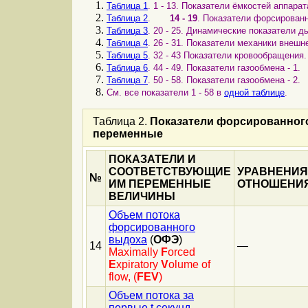
Таблица 1
. 1 - 13. Пока
з
атели ёмкостей аппара
Таблица 2
.
14 - 19
. Пока
з
атели форсированн
Таблица 3
. 20 - 25. Динамические пока
з
атели д
Таблица 4
. 26 - 31. Пока
з
атели механики внешн
Таблица 5
. 32 - 43 Пока
з
атели кровообращения.
Таблица 6
. 44 - 49. Пока
з
атели га
з
ообмена - 1.
Таблица 7
. 50 - 58. Пока
з
атели га
з
ообмена - 2.
См. все показатели 1 - 58 в
одной таблице
.
Таблица 2.
Пока
з
атели форсированног
переменные
ПОКАЗАТЕЛИ И
СООТВЕТСТВУЮЩИЕ
УРАВНЕНИ
№
ИМ ПЕРЕМЕННЫЕ
ОТНОШЕНИ
ВЕЛИЧИНЫ
Объем потока
форсированного
выдоха
(
ОФЭ
)
14
—
Maximally
F
orced
E
xpiratory
V
olume of
flow, (
FEV
)
Объем потока за
первые t секунд