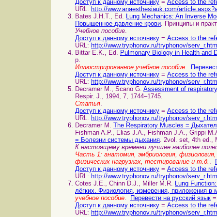
Доступ к данному источнику
=
Access to the ref
URL:
http://www.anaesthesiauk.com/article.aspx?a
Bates J.H.T., Ed.
Lung Mechanics: An Inverse Mo
Повышенное давление крови
. Принципы и практ
Учебное пособие
.
Доступ к данному источнику
=
Access to the ref
URL:
http://www.tryphonov.ru/tryphonov/serv_r.ht
Bittar E.K., Ed.
Pulmonary Biology in Health and
p.
Иллюстрированное учебное пособие
.
Перевест
Доступ к данному источнику
=
Access to the ref
URL:
http://www.tryphonov.ru/tryphonov/serv_r.ht
Decramer M., Scano G.
Assessment of respirato
Respir. J., 1994, 7, 1744–1745.
Статья
.
Доступ к данному источнику
=
Access to the ref
URL:
http://www.tryphonov.ru/tryphonov/serv_r.ht
Decramer M.
The Respiratory Muscles = Дыхат
Fishman A.P., Elias J.A., Fishman J.A., Grippi M
= Болезни системы дыхания
. 2vol. set, 4th ed.
К настоящему времени лучшее наиболее полн
Часть 1: анатомия, эмбриология, физиология,
физических нагрузках, тестирование и т.д.
.
Доступ к данному источнику
=
Access to the ref
URL:
http://www.tryphonov.ru/tryphonov/serv_r.ht
Cotes J.E., Chinn D.J., Miller M.R.
Lung Function:
лёгких. Физиология, измерения, приложения в 
учебное пособие
.
Перевести на русский язык
=
Доступ к данному источнику
=
Access to the ref
URL:
http://www.tryphonov.ru/tryphonov/serv_r.ht