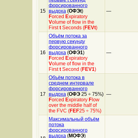
форсированного
15
выдоха
(
ОФЭt
)
—
F
orced
E
xpiratory
V
olume of flow in the
First
t
Seconds (
FEVt
)
Объём потока за
первую секунду
форсированного
16
выдоха
(
ОФЭ1
)
—
F
orced
E
xpiratory
V
olume of flow in the
First
t
Second (
FEV1
)
Объём потока в
среднем интервале
форсированного
17
выдоха
(
ОФЭ
25 ÷ 75%)
—
F
orced
E
xpiratory
F
low
over the middle half of
the FVC (
FEF
25 ÷ 75%)
Максимальный объём
потока
форсированного
выдоха
(
МОФЭ
)