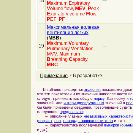
18
—
M
aximum
E
xpiratory
V
olume flow,
MEV
,
P
eak
E
xpiratory volume
F
low,
PEF
,
PF
Максимальная волевая
вентиляция лёгких
(
МВВ
)
M
aximum
V
oluntary
19
—
Pulmonary
V
entilation,
MVV,
M
aximum
B
reathing
C
apacity,
MBC
Примечание
.
В разработке.
*
В таблице приводятся
значения
нескольких деся
что эти показатели и их значения наиболее часто 
следует принимать как общую
норму
. Как норму и
т
значений, или
интериндивидуальных
значений в
реа
бы были приведены сведения, позволяющие судить
следующие
предпосылки
:
–
описание главных
независимых
характеристи
(
возраст
,
пол
,
площадь поверхности тела
и т.д.);
–
характеристика исследуемой
выборки
(
объём
и др.);