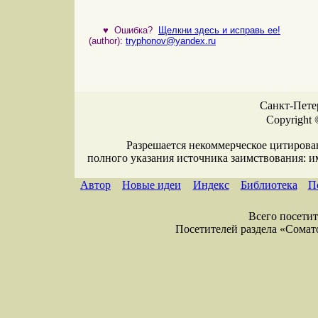
♥
Ошибка?
Щелкни здесь и исправь ее!
(author):
tryphonov@yandex.ru
Санкт-Петер
Copyright 
Разрешается некоммерческое цитирова
полного указания источника заимствования: 
Автор
Новые идеи
Индекс
Библиотека
П
Всего посетите
Посетителей раздела «Соматол