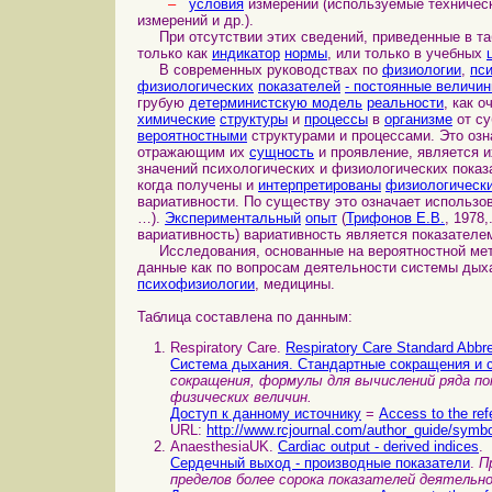
–
условия
измерений (используемые техничес
измерений и др.).
При отсутствии этих сведений, приведенные в т
только как
индикатор
нормы
, или только в учебных
В современных руководствах по
физиологии
,
пс
физиологических
показателей
-
постоянные величи
грубую
детерминистскую модель
реальности
, как 
химические
структуры
и
процессы
в
организме
от с
вероятностными
структурами и процессами. Это оз
отражающим их
сущность
и проявление, является 
значений психологических и физиологических показ
когда получены и
интерпретированы
физиологическ
вариативности. По существу это означает использ
…).
Экспериментальный
опыт
(
Трифонов Е.В.
, 1978,
вариативность) вариативность является показател
Исследования
, основанные на вероятностной ме
данные как по вопросам деятельности системы дыха
психофизиологии
, медицины.
Таблица составлена по данным:
Respiratory Care.
Respiratory Care Standard Abbr
Система дыхания. Стандартные сокращения и
сокращения, формулы для вычислений ряда п
физических величин.
Доступ к данному источнику
=
Access to the ref
URL:
http://www.rcjournal.com/author_guide/symbo
AnaesthesiaUK.
Cardiac output - derived indices
.
Сердечный выход - производные показатели
.
П
пределов более сорока показателей деятельн