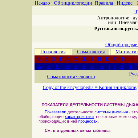
Начало
Об энциклопедии
Правила
Индекс
Т
Антропология: дух 
или
Пневмапс
Русско-англо-русска
Общий предмет
Психология
Соматология
Математи
А
Б
В
Г
Д
Е
Ж
З
И
К
Л
М
Н
A
B
C
D
E
F
G
H
I
J
K
L
Рус
Соматология человека
Copy of the Encyclopedia =
Копия энциклопе
ПОКАЗАТЕЛИ ДЕЯТЕЛЬНОСТИ СИСТЕМЫ ДЫХ
Показатели
деятельности
системы дыхания
- эт
обобщающие
характеристики
, по которым можно су
происходящих в ней
процессах
.
См. в отдельных окнах таблицы
: