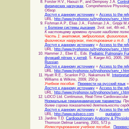
Forster H.V., Haouzi P., and Dempsey J.A.
Contro
физических нагрузках
. Comprehensive Physiolog
Обзор
.
Доступ к данному источнику
=
Access to the ref
URL:
http://www.tryphonov.ru/tryphonov/serv_r.ht
Fishman A.P., Elias J.A., Fishman J.A., Grippi M
= Болезни системы дыхания
. 2vol. set, 4th ed.
К настоящему времени лучшее наиболее полн
Часть 1: анатомия, эмбриология, физиология,
физических нагрузках, тестирование и т.д.
.
Доступ к данному источнику
=
Access to the ref
URL:
http://www.tryphonov.ru/tryphonov/serv_r.ht
Hammer J., Eber E., Eds.
Pediatric Pulmonary Fu
функций лёгких у детей
, S. Karger AG, 2005, 28
Russian
.
Доступ к данному источнику
=
Access to the ref
URL:
http://www.tryphonov.ru/tryphonov/serv_r.ht
Hyatt R.E., Scanlon P.D., Nakamura M.
Interpreta
Williams & Wilkins, 2009, 250 p.
Учебное пособие
.
Перевести на русский язык
=
Доступ к данному источнику
=
Access to the ref
URL:
http://www.tryphonov.ru/tryphonov/serv_r.ht
LiDCO Ltd. Continuous, Real-Time Cardiovascular
Нормальные гемадинамические параметры
.
Пр
более сорока показателей деятельности сер
Доступ к данному источнику
=
Access to the ref
URL:
http://www.pulseco.com
quotation
Jardins T.D.
Cardiopulmonary Anatomy & Physio
Thomson Delmar Learning, 2001, 573 p.
Иллюстрированное учебное пособие
.
Перевест