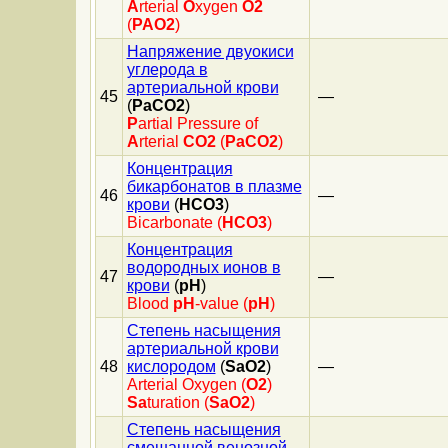
A
rterial
O
xygen
O2
(
PAO2
)
Напряжение двуокиси
углерода в
артериальной крови
45
—
(
PaCO2
)
P
artial Pressure of
A
rterial
CO2
(
PaCO2
)
Концентрация
бикарбонатов в плазме
46
—
крови
(
HCO3
)
Bicarbonate (
HCO3
)
Концентрация
водородных ионов в
47
—
крови
(
pH
)
Blood
pH
-value (
pH
)
Степень насыщения
артериальной крови
48
кислородом
(
SaO2
)
—
Arterial Oxygen (
O2
)
Sa
turation (
SaO2
)
Степень насыщения
смешанной венозной