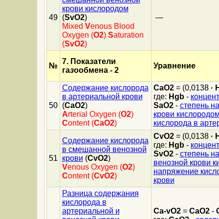
крови кислородом
49
(
SvO2
)
—
Mixed
V
enous Blood
Oxygen (
O2
)
S
aturation
(
SvO2
)
7. Пока
з
атели
№
Уравнение
га
з
ообмена - 2
Содержание кислорода
CaO2
= (0,0138
·
в артериальной крови
где:
Hgb
-
концент
50
(
CaO2
)
SaO2
-
степень н
A
rterial Oxygen (
O2
)
крови кислородо
C
ontent (
CaO2
)
кислорода в арте
CvO2
= (0,0138
·
Содержание кислорода
где:
Hgb
-
концент
в смешанной венозной
SvO2
-
степень н
51
крови
(
CvO2
)
венозной крови к
V
enous Oxygen (
O2
)
напряжение кисл
C
ontent (
CvO2
)
крови
Разница содержания
кислорода в
артериальной и
Ca-vO2
=
CaO2
-