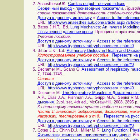
AnaesthesiaUK.
Cardiac output - derived indices
.
Сердечный выход - производные показатели
.
Привод
сорока показателей деятельности сердечно-сосуд
Доступ к данному источнику
=
Access to the referenc
URL:
http://www.anaesthesiauk.com/article.aspx?article
Bates J.H.T., Ed.
Lung Mechanics: An Inverse Modeling
Повышенное давление крови
. Принципы и практика ле
Учебное пособие
.
Доступ к данному источнику
=
Access to the referenc
URL:
http://www.tryphonov.ru/tryphonov/serv_r.htm#0
Bittar E.K., Ed.
Pulmonary Biology in Health and Dise
Иллюстрированное учебное пособие
.
Перевести на 
Доступ к данному источнику
=
Access to the referenc
URL:
http://www.tryphonov.ru/tryphonov/serv_r.htm#0
Decramer M., Scano G.
Assessment of respiratory mu
7, 1744–1745.
Статья
.
Доступ к данному источнику
=
Access to the referenc
URL:
http://www.tryphonov.ru/tryphonov/serv_r.htm#0
Decramer M.
The Respiratory Muscles = Дыхательны
A.P., Elias J.A., Fishman J.A., Grippi M.A., Senior R.M
дыхания
. 2vol. set, 4th ed., McGraw-Hill, 2008, 2895 p.
К настоящему времени лучшее наиболее полное ил
Часть 1: анатомия, эмбриология, физиология, меха
нагрузках, тестирование и т.д.
.
Перевести на русс
Доступ к данному источнику
=
Access to the referenc
URL:
http://www.tryphonov.ru/tryphonov/serv_r.htm#0
Cotes J.E., Chinn D.J., Miller M.R.
Lung Function: Phys
Физиология, измерения, приложения в медицине
. 6th
пособие
.
Перевести на русский язык
=
Translate into