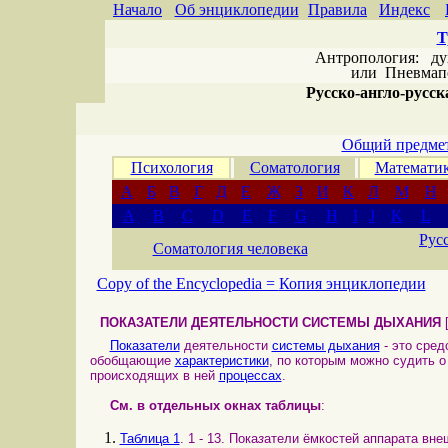
Начало
Об энциклопедии
Правила
Индекс
Т
Антропология: дух 
или
Пневмапс
Русско-англо-русска
Общий предмет
Психология
Соматология
Математи
А
Б
В
Г
Д
Е
Ж
З
И
К
Л
М
Н
A
B
C
D
E
F
G
H
I
J
K
L
Рус
Соматология человека
Copy of the Encyclopedia =
Копия энциклопедии
ПОКАЗАТЕЛИ ДЕЯТЕЛЬНОСТИ СИСТЕМЫ ДЫХАНИЯ
Показатели
деятельности
системы дыхания
- это сред
обобщающие
характеристики
, по которым можно судить 
происходящих в ней
процессах
.
См. в отдельных окнах таблицы
:
Таблица 1
. 1 - 13. Пока
з
атели ёмкостей аппарата вне