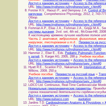
Доступ к данному источнику
=
Access to the referenc
URL:
http://www.tryphonov.ru/tryphonov/serv_r.htm#0
Forster H.V., Haouzi P., and Dempsey J.A.
Control of 
нагрузках
. Comprehensive Physiology, 2012, 2, 743-777
Обзор
.
Доступ к данному источнику
=
Access to the referenc
URL:
http://www.tryphonov.ru/tryphonov/serv_r.htm#0
Fishman A.P., Elias J.A., Fishman J.A., Grippi M.A., S
системы дыхания
. 2vol. set, 4th ed., McGraw-Hill, 2008
К настоящему времени лучшее наиболее полное ил
Часть 1: анатомия, эмбриология, физиология, меха
нагрузках, тестирование и т.д.
.
Перевести на русс
Доступ к данному источнику
=
Access to the referenc
URL:
http://www.tryphonov.ru/tryphonov/serv_r.htm#0
Hammer J., Eber E., Eds.
Pediatric Pulmonary Function
у детей
, S. Karger AG, 2005, 288 p.
Учебное пособие
Доступ к данному источнику
=
Access to the referenc
URL:
http://www.tryphonov.ru/tryphonov/serv_r.htm#0
Hyatt R.E., Scanlon P.D., Nakamura M.
Interpretation o
Wilkins, 2009, 250 p.
Учебное пособие
.
Перевести на русский язык
=
Trans
Доступ к данному источнику
=
Access to the referenc
URL:
http://www.tryphonov.ru/tryphonov/serv_r.htm#0
LiDCO Ltd. Continuous, Real-Time Cardiovascular Monit
Нормальные гемадинамические параметры
.
Приводи
сорока показателей деятельности сердечно-сосуд
Доступ к данному источнику
=
Access to the referenc
URL:
http://www.pulseco.com
quotation
Jardins T.D.
Cardiopulmonary Anatomy & Physiology =