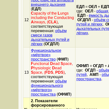
пространства аппарата
внешнего дыхания
ЕДЛ
=
ОЕЛ
+
ЕД
(
ЕДЛ
)
где:
ОЕЛ
-
общая 
С
apacity of the
L
ungs
ЕДП
-
ёмкость ды
including the Conducting
12
ОГДПЛ
-
объём с
A
irways, (
CLA
)
,
путей и лёгких
,
О
соответствующая
дыхательных пут
переменная:
объём
лёгких
.
смеси газов
дыхательных путей и
лёгких
(
ОГДПЛ
)
Функциональное
«мёртвое»
пространство
(
ФМП
)
F
unctional
D
ead
S
pace,
ОФМП
=
ОГДП
+
P
hysiologic
D
ead
где:
ОГДП
-
объём
13
S
pace, (
FDS
,
PDS
)
,
путей
,
АМП
-
объ
соответствующая
пространства
.
переменная:
объём
функционального
«мёртвого»
пространства
(
ОФМП
)
2. Пока
з
атели
форсированного