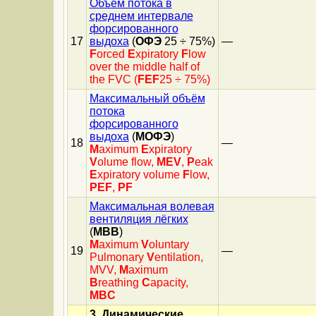
Объём потока в
среднем интервале
форсированного
17
выдоха
(
ОФЭ
25 ÷ 75%)
—
F
orced
E
xpiratory
F
low
over the middle half of
the FVC (
FEF
25 ÷ 75%)
Максимальный объём
потока
форсированного
выдоха
(
МОФЭ
)
18
—
M
aximum
E
xpiratory
V
olume flow,
MEV
,
P
eak
E
xpiratory volume
F
low,
PEF
,
PF
Максимальная волевая
вентиляция лёгких
(
МВВ
)
M
aximum
V
oluntary
19
—
Pulmonary
V
entilation,
MVV,
M
aximum
B
reathing
C
apacity,
MBC
3. Динамические