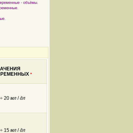
переменные - объёмы.
еременные.
ые.
НАЧЕНИЯ
ЕРЕМЕННЫХ
*
 ÷ 20
мл
/
дл
 ÷ 15
мл
/
дл