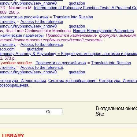
honov.ru/tryphonov/serv_r.htm#0
quotation
 P.D., Nakamura M.
Interpretation of Pulmonary Function Tests: A Practical G
2009, 250 p.
еревести на русский язык
=
Translate into Russian
.
сточнику
=
Access to the reference
.
honov.ru/tryphonov/serv_r.htm#0
quotation
s, Real-Time Cardiovascular Monitoring.
Normal Hemodynamic Parameters
.
намические параметры
.
Приводится наименование, формулы, значения
зателей деятельности сердечно-сосудистой системы.
сточнику
=
Access to the reference
.
seco.com
quotation
ulmonary Anatomy & Physiology = Кардиопульмонарная анатомия и физио
1, 573 p.
учебное пособие
.
Перевести на русский язык
=
Translate into Russian
.
сточнику
=
Access to the reference
.
honov.ru/tryphonov/serv_r.htm#0
quotation
итература. Иллюстрации
,
Система кровообращения: Литература. Иллюс
кровообращения
..
В отдельном окне
Site
=
LIBRARY