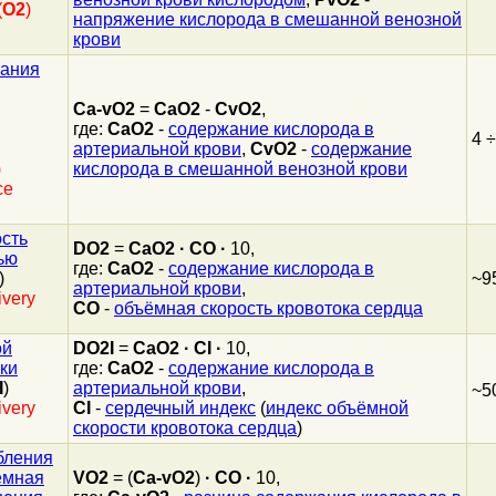
(
O2
)
напряжение кислорода в смешанной венозной
крови
жания
Ca-vO2
=
CaO2
-
CvO2
,
где:
CaO2
-
содержание кислорода в
4 
артериальной крови
,
CvO2
-
содержание
)
кислорода в смешанной венозной крови
ce
сть
DO2
=
CaO2
·
CO
·
10,
ью
где:
CaO2
-
содержание кислорода в
)
~9
артериальной крови
,
ivery
CO
-
объёмная скорость кровотока сердца
ой
DO2I
=
CaO2
·
CI
·
10,
ки
где:
CaO2
-
содержание кислорода в
I
)
артериальной крови
,
~5
ivery
CI
-
сердечный индекс
(
индекс объёмной
скорости кровотока сердца
)
бления
ёмная
VO2
= (
Ca-vO2
)
·
CO
·
10,