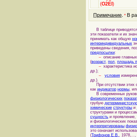
(
O2EI
)
Примечание
.
В ра
*
В таблице приводятс
эти показатели и их зн
принимать как общую
но
интериндивидуальных
зн
приведены сведения, п
предпосылки
:
–
описание главны
(
возраст
,
пол
,
площадь п
–
характеристика и
др.);
–
условия
измерени
др.).
При отсутствии этих с
как
индикатор
нормы
, и
В современных руков
физиологических
показа
грубую
детерминистску
химические
структуры
и
структурами и процесса
сущность
и проявление,
и физиологических пока
интерпретированы
физио
это означает использов
(
Трифонов Е.В.
, 1978,...