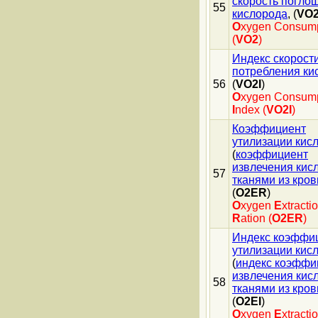
скорость погло
55
кислорода
, (
VO
O
xygen Consump
(
VO2
)
Индекс скорост
потребления ки
56
(
VO2I
)
O
xygen Consump
I
ndex (
VO2I
)
Коэффициент
утилизации кис
(
коэффициент
извлечения кис
57
тканями из кров
(
O2ER
)
O
xygen
E
xtracti
R
ation (
O2ER
)
Индекс коэффи
утилизации кис
(
индекс коэффи
извлечения кис
58
тканями из кров
(
O2EI
)
O
xygen
E
xtracti