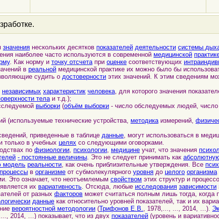
зработке.
я
значения
нескольких десятков
показателей
деятельности
системы дых
ачения наиболее часто используются в современной
медицинской
практик
рму
. Как норму и
точку отсчета
при
оценке
соответствующих
интраинди
ачений в
реальной
медицинской практике их можно было бы использова
озволяющие судить о
достоверности
этих значений. К этим сведениям м
х
независимых
характеристик
человека
, для которого значения показате
оверхности тела
и т.д.);
сследуемой
выборки
(
объём выборки
- число обследуемых людей, число
й (используемые технические устройства,
методика
измерений,
физиче
ведений, приведенные в таблице
данные
, могут использоваться в меди
ли только в учебных
целях
со следующими оговорками.
одствах по
физиологии
,
психологии
,
медицине
учат, что значения
психо
телей
-
постоянные величины
. Это не следует принимать как
абсолютну
ю модель
реальности
, как очень приблизительные утверждения. Все
псих
процессы
в
организме
от субмолекулярного
уровня
до
целого
организма
ми. Это означает, что неотъемлемым
свойством
этих структур и процесс
 является их
вариативность
. Отсюда, любые
исследования
зависимости
зателей от разных
факторов
может считаться полным лишь тогда, когда 
логически
данные
как относительно уровней показателей, так и их вари
ание
вероятностной методологии
(
Трифонов Е.В.
, 1978,..., ..., 2014, …).
Э
, ..., 2014, …) показывает, что из двух
показателей
(уровень и вариативно