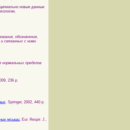
ципиально новые данные
ихологии,
вания, обозначения,
и связанных с ними
я нормальных пределов
009, 236 p.
ных
. Springer, 2002, 440 p.
льных мсышц
, Eur. Respir. J.,