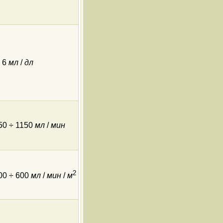
÷ 6
мл
/
дл
50 ÷ 1150
мл
/
мин
2
00 ÷ 600
мл
/
мин
/
м