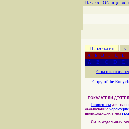
Начало
Об энциклоп
Психология
Со
А
Б
В
Г
Д
Е
A
B
C
D
E
Соматология че
Copy of the Encycl
ПОКАЗАТЕЛИ ДЕЯТЕ
Показатели
деятельн
обобщающие
характерис
происходящих в ней
про
См. в отдельных ок