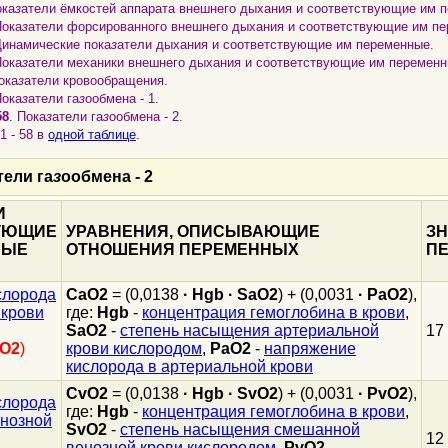
ока
з
атели ёмкостей аппарата внешнего дыхания и соответствующие им 
Пока
з
атели форсированного внешнего дыхания и соответствующие им п
 Динамические пока
з
атели дыхания и соответствующие им переменные.
Пока
з
атели механики внешнего дыхания и соответствующие им переменн
Пока
з
атели кровообращения.
Пока
з
атели га
з
ообмена - 1.
58
. Пока
з
атели га
з
ообмена - 2.
1 - 58 в
одной таблице
.
тели га
з
ообмена - 2
И
УЮЩИЕ
УРАВНЕНИЯ, ОПИСЫВАЮЩИЕ
З
НЫЕ
ОТНОШЕНИЯ ПЕРЕМЕННЫХ
П
слорода
CaO2
= (0,0138
·
Hgb
·
SaO2
) + (0,0031
·
PaO2
),
 крови
где:
Hgb
-
концентрация гемоглобина в крови
,
SaO2
-
степень насыщения артериальной
17
O2
)
крови кислородом
,
PaO2
-
напряжение
кислорода в артериальной крови
CvO2
= (0,0138
·
Hgb
·
SvO2
) + (0,0031
·
PvO2
),
слорода
где:
Hgb
-
концентрация гемоглобина в крови
,
енозной
SvO2
-
степень насыщения смешанной
12
венозной крови кислородом
,
PvO2
-