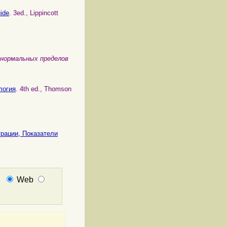
uide
. 3ed., Lippincott
 нормальных пределов
логия
. 4th ed., Thomson
трации,
Показатели
:
Web