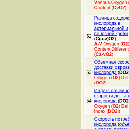
V
enous Oxygen 
C
ontent (
CvO2
)
Разница содер
кислорода в
артериальной и
венозной крови
52
(
C(a-v)O2
)
A-V
Oxygen (
О2
C
ontent Differen
(
Ca-vO2
)
Объемная скоро
доставки с кров
53
кислорода
(
DO2
Oxygen (
O2
)
D
el
(
DO2
)
Индекс объёмн
скорости достав
54
кислорода
(
DO2
O
xygen (
О2
)
D
el
I
ndex (
DO2I
)
Скорость потре
кислорода
(
объ