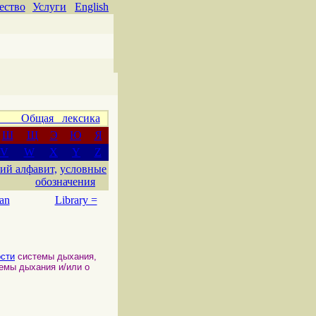
ество
Услуги
English
 Общая лексика
Ш
Щ
Э
Ю
Я
V
W
X
Y
Z
ий алфавит,
условные
обозначения
an
Library =
сти
системы дыхания,
емы дыхания и/или о