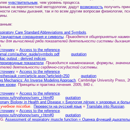
более
чувствительным
, чем уровень процесса.
ванные на вероятностной методологии, дадут
возможность
получить прин
ности системы дыхания, так и по всем другим вопросам физиологии, пс
цины.
данным:
spiratory Care Standard Abbreviations and Symbols
.
Стандартные сокращения и символы
.
Приводятся общепринятые наимено
лы для вычислений ряда показателей деятельности системы дыхания 
.
сточнику
=
Access to the reference
.
ournal.com/author_guide/symbols.pdf
quotation
iac output - derived indices
.
производные показатели
.
Приводится наименование, формулы, значени
зателей деятельности сердечно-сосудистой системы.
сточнику
=
Access to the reference
.
sthesiauk.com/article.aspx?articleid=250
quotation
ng Mechanics: An Inverse Modeling Approach
. Cambridge University Press, 2
ие крови
. Принципы и практика лечения. 2005, 840 с.
сточнику
=
Access to the reference
.
honov.ru/tryphonov/serv_r.htm#0
quotation
onary Biology in Health and Disease = Биология лёгких у здоровых и боль
учебное пособие
.
Перевести на русский язык
=
Translate into Russian
.
сточнику
=
Access to the reference
.
honov.ru/tryphonov/serv_r.htm#0
quotation
 G.
Assessment of respiratory muscle function = Оценка функций дыхате