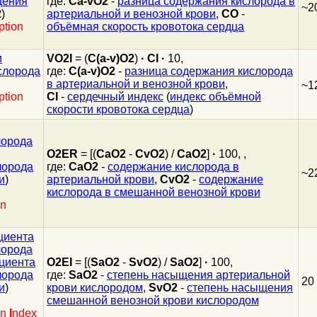
щения
где:
Ca-vO2
-
разница содержания кислорода в
~2
2
)
артериальной и венозной крови
,
CO
-
tion
объёмная скорость кровотока сердца
и
VO2I
= (
C(a-v)O2
)
·
CI
·
10,
слорода
где:
C(a-v)O2
-
разница содержания кислорода
в артериальной и венозной крови
,
~1
tion
CI
-
сердечный индекс
(
индекс объёмной
скорости кровотока сердца
)
лорода
O2ER
= [(
CaO2
-
CvO2
) /
CaO2
]
·
100, ,
лорода
где:
CaO2
-
содержание кислорода в
~2
и
)
артериальной крови
,
CvO2
-
содержание
кислорода в смешанной венозной крови
on
циента
лорода
циента
O2EI
= [(
SaO2
-
SvO2
) /
SaO2
]
·
100,
лорода
где:
SaO2
-
степень насыщения артериальной
20
и
)
крови кислородом
,
SvO2
-
степень насыщения
смешанной венозной крови кислородом
on
I
ndex