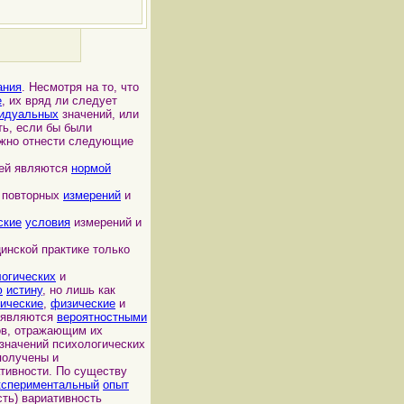
ания
. Несмотря на то, что
е
, их вряд ли следует
видуальных
значений, или
ть, если бы были
ожно отнести следующие
лей являются
нормой
 повторных
измерений
и
ские
условия
измерений и
цинской практике только
логических
и
ю
истину
, но лишь как
ические
,
физические
и
являются
вероятностными
ов, отражающим их
значений психологических
получены и
ативности. По существу
кспериментальный
опыт
сть) вариативность