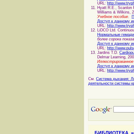
URL:
http://www.tryp
Hyatt R.E., Scanlon
Williams & Wilkins, 
Учебное пособие
.
П
Доступ к данному и
URL:
http://www.tryp
LiDCO Ltd. Continuou
Нормальные гемади
более сорока пока
Доступ к данному и
URL:
http://www.pul
Jardins T.D.
Cardiop
Delmar Learning, 200
Иллюстрированное 
Доступ к данному и
URL:
http://www.tryp
См.
Система дыхания: Л
деятельности системы 
БИБЛИОТЕКА 