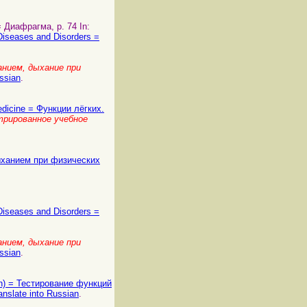
= Диафрагма, p. 74 In:
iseases and Disorders =
анием, дыхание при
ussian
.
edicine = Функции лёгких.
рированное учебное
дыханием при физических
iseases and Disorders =
анием, дыхание при
ussian
.
rch) = Тестирование функций
anslate into Russian
.