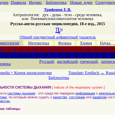
едии
Правила
Индекс
Библиотека
Новые идеи
Сотруднич
Трифонов Е.В.
Антропология: дух - душа - тело - среда человека,
или
Пневмапсихосоматология человека
Русско-англо-русская энциклопедия, 18-е изд., 2015
π
ψ
σ
Общий предметный алфавитный указатель
матология
Математика
Физика
Химия
Наука
Ж
З
И
К
Л
М
Н
О
П
Р
С
Т
У
Ф
Х
Ц
Ч
F
G
H
I
J
K
L
M
N
O
P
Q
R
S
T
U
Русский,
английский,
греческий,
латинск
ловека
↔
opedia =
Копия энциклопедии
Translate: Englisch
Russi
Библиотека
ЛЬНОСТИ СИСТЕМЫ ДЫХАНИЯ
[
indices of the respiratory system
]
ости
системы дыхания
- это средство передачи
информации
о
деятельно
тики
, по которым можно судить о
качестве
,
состоянии
или
развитии
сист
цессах
.
нах таблицы
: