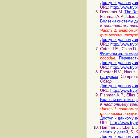
Доступ к данному и
URL:
http://www.tryp
Decramer M.
The Re
Fishman A.P., Elias 
Болезни системы д
К настоящему врем
Часть 1: анатомия,
физических нагрузк
Доступ к данному и
URL:
http://www.tryp
Cotes J.E., Chinn D.
Физиология, измере
пособие
.
Перевести
Доступ к данному и
URL:
http://www.tryp
Forster H.V., Haouz
нагрузках
. Comprehe
Обзор
.
Доступ к данному и
URL:
http://www.tryp
Fishman A.P., Elias 
Болезни системы д
К настоящему врем
Часть 1: анатомия,
физических нагрузк
Доступ к данному и
URL:
http://www.tryp
Hammer J., Eber E.,
лёгких у детей
, S. 
Доступ к данному и