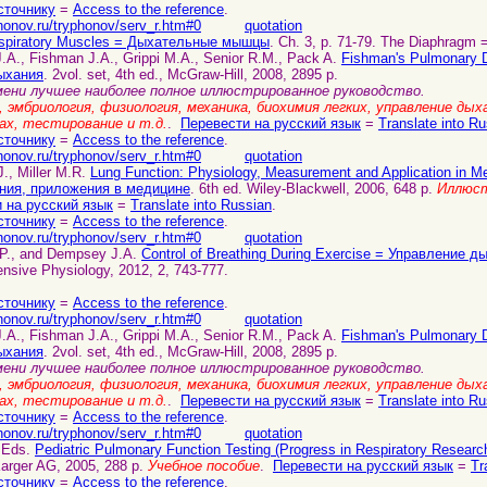
сточнику
=
Access to the reference
.
honov.ru/tryphonov/serv_r.htm#0
quotation
spiratory Muscles = Дыхательные мышцы
. Ch. 3, p. 71-79. The Diaphragm 
J.A., Fishman J.A., Grippi M.A., Senior R.M., Pack A.
Fishman's Pulmonary D
ыхания
. 2vol. set, 4th ed., McGraw-Hill, 2008, 2895 p.
ени лучшее наиболее полное иллюстрированное руководство.
 эмбриология, физиология, механика, биохимия легких, управление дых
ах, тестирование и т.д.
.
Перевести на русский язык
=
Translate into R
сточнику
=
Access to the reference
.
honov.ru/tryphonov/serv_r.htm#0
quotation
J., Miller M.R.
Lung Function: Physiology, Measurement and Application in M
ния, приложения в медицине
. 6th ed. Wiley-Blackwell, 2006, 648 p.
Иллюст
 на русский язык
=
Translate into Russian
.
сточнику
=
Access to the reference
.
honov.ru/tryphonov/serv_r.htm#0
quotation
i P., and Dempsey J.A.
Control of Breathing During Exercise = Управление 
nsive Physiology, 2012, 2, 743-777.
сточнику
=
Access to the reference
.
honov.ru/tryphonov/serv_r.htm#0
quotation
J.A., Fishman J.A., Grippi M.A., Senior R.M., Pack A.
Fishman's Pulmonary D
ыхания
. 2vol. set, 4th ed., McGraw-Hill, 2008, 2895 p.
ени лучшее наиболее полное иллюстрированное руководство.
 эмбриология, физиология, механика, биохимия легких, управление дых
ах, тестирование и т.д.
.
Перевести на русский язык
=
Translate into R
сточнику
=
Access to the reference
.
honov.ru/tryphonov/serv_r.htm#0
quotation
 Eds.
Pediatric Pulmonary Function Testing (Progress in Respiratory Resea
Karger AG, 2005, 288 p.
Учебное пособие
.
Перевести на русский язык
=
Tr
сточнику
=
Access to the reference
.