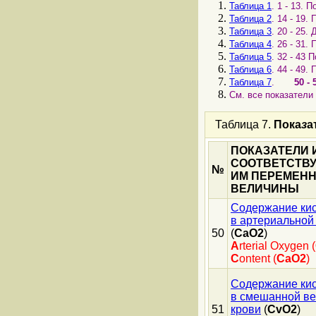
Таблица 1
. 1 - 13. П
Таблица 2
. 14 - 19. 
Таблица 3
. 20 - 25.
Таблица 4
. 26 - 31. 
Таблица 5
. 32 - 43 
Таблица 6
. 44 - 49. 
Таблица 7
.
50 - 
См. все показатели 
Таблица 7.
Пока
з
а
ПОКАЗАТЕЛИ 
СООТВЕТСТВ
№
ИМ ПЕРЕМЕН
ВЕЛИЧИНЫ
Содержание ки
в артериальной
50
(
CaO2
)
A
rterial Oxygen (
C
ontent (
CaO2
)
Содержание ки
в смешанной в
51
крови
(
CvO2
)