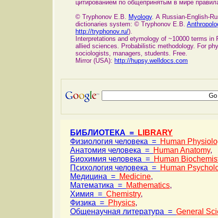
цитированием по общепринятым в мире правил
© Tryphonov E.B.
Myology
. А Russian-English-Rus
dictionaries system: © Tryphonov E.B.
Anthropolo
http://tryphonov.ru/
).
Interpretations and etymology of ~10000 terms in 
allied sciences. Probabilistic methodology. For ph
sociologists, managers, students. Free.
Mirror (USA):
http://hupsy.welldocs.com
БИБЛИОТЕКА =
LIBRARY
Физиология человека =
Human Physiolo
Анатомия человека =
Human Anatomy
,
Биохимия человека =
Human Biochemist
Психология человека =
Human Psychol
Медицина =
Medicine
,
Математика =
Mathematics
,
Химия =
Chemistry
,
Физика =
Physics
,
Общенаучная литература =
General Sci