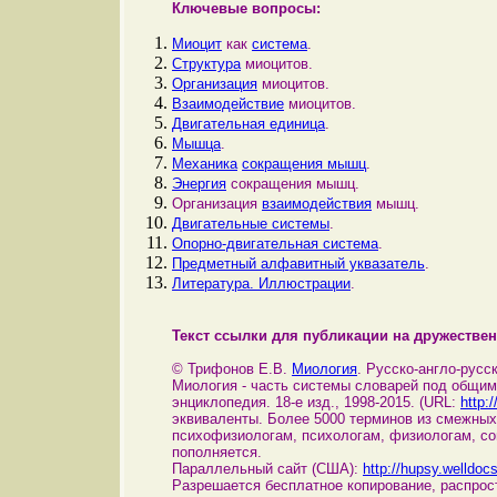
Ключевые вопросы:
Миоцит
как
система
.
Структура
миоцитов.
Организация
миоцитов.
Взаимодействие
миоцитов.
Двигательная единица
.
Мышца
.
Механика
сокращения мышц
.
Энергия
сокращения мышц.
Организация
взаимодействия
мышц.
Двигательные системы
.
Опорно-двигательная система
.
Предметный алфавитный уквазатель
.
Литература. Иллюстрации
.
Текст ссылки для публикации на дружествен
© Трифонов Е.В.
Миология
. Русско-англо-русск
Миология - часть системы словарей под общи
энциклопедия. 18-е изд., 1998-2015. (URL:
http:/
эквиваленты. Более 5000 терминов из смежных
психофизиологам, психологам, физиологам, с
пополняется.
Параллельный сайт (США):
http://hupsy.welldoc
Разрешается бесплатное копирование, распрос