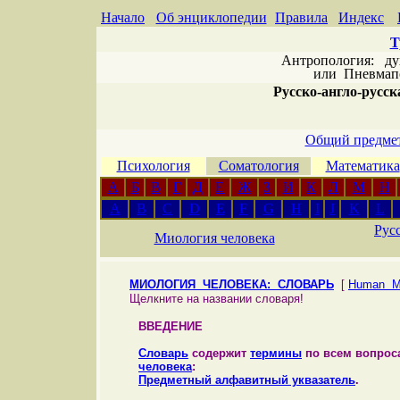
Начало
Об энциклопедии
Правила
Индекс
Т
Антропология: дух 
или
Пневмапс
Русско-англо-русска
Общий предмет
Психология
Соматология
Математика
А
Б
В
Г
Д
Е
Ж
З
И
К
Л
М
Н
A
B
C
D
E
F
G
H
I
J
K
L
Рус
Миология человека
МИОЛОГИЯ ЧЕЛОВЕКА: СЛОВАРЬ
[
Human My
Щелкните на названии словаря!
ВВЕДЕНИЕ
Словарь
содержит
термины
по всем вопро
человека
:
Предметный алфавитный уквазатель
.