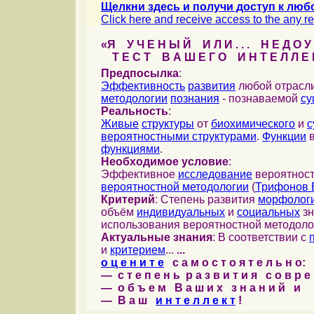
Щелкни здесь и получи доступ к люб
Click here and receive access to the any ref
«Я У Ч Е Н Ы Й И Л И . . . Н Е Д О У 
Т Е С Т В А Ш Е Г О И Н Т Е Л Л Е 
Предпосылка
:
Эффективность
развития
любой отрасл
методологии
познания
- познаваемой
су
Реальность
:
Живые
структуры
от
биохимического
и
с
вероятностными структурами
.
Функции
в
функциями
.
Необходимое условие
:
Эффективное
исследование
вероятност
вероятностной методологии
(
Трифонов 
Критерий
: Степень развития
морфолог
объём
индивидуальных
и
социальных
зн
использования вероятностной методоло
Актуальные знания
: В соответствии с
и
критерием
...
...
о ц е н и т е
с а м о с т о я т е л ь н о:
— с т е п е н ь р а з в и т и я с о в р 
— о б ъ е м В а ш и х з н а н и й и
— В а ш
и н т е л л е к т
!