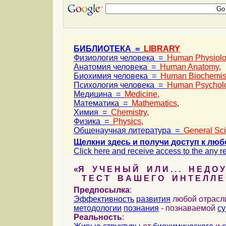
БИБЛИОТЕКА =
LIBRARY
Физиология человека =
Human Physiol
Анатомия человека =
Human Anatomy
,
Биохимия человека =
Human Biochemis
Психология человека =
Human Psychol
Медицина =
Medicine
,
Математика =
Mathematics
,
Химия =
Chemistry
,
Физика =
Physics
,
Общенаучная литература =
General Sc
Щелкни здесь и получи доступ к люб
Click here and receive access to the any ref
«Я У Ч Е Н Ы Й И Л И . . . Н Е Д О У
Т Е С Т В А Ш Е Г О И Н Т Е Л Л Е 
Предпосылка
:
Эффективность
развития
любой отрас
методологии
познания
- познаваемой
с
Реальность
: