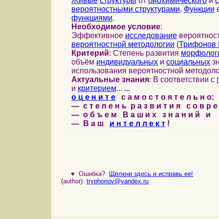
Живые
структуры
от
биохимического
и
вероятностными структурами
.
Функции
в
функциями
.
Необходимое условие
:
Эффективное
исследование
вероятност
вероятностной методологии
(
Трифонов 
Критерий
: Степень развития
морфолог
объём
индивидуальных
и
социальных
зн
использования вероятностной методоло
Актуальные знания
: В соответствии с
и
критерием
...
...
о ц е н и т е
с а м о с т о я т е л ь н о:
— с т е п е н ь р а з в и т и я с о в р 
— о б ъ е м В а ш и х з н а н и й и
— В а ш
и н т е л л е к т
!
♥
Ошибка?
Щелкни здесь и исправь ее!
(author):
tryphonov@yandex.ru