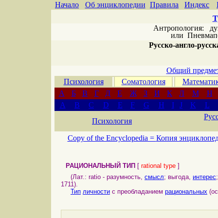
Начало
Об энциклопедии
Правила
Индекс
Т
Антропология: дух 
или
Пневмапс
Русско-англо-русска
Общий предмет
Психология
Соматология
Математи
А
Б
В
Г
Д
Е
Ж
З
И
К
Л
М
Н
A
B
C
D
E
F
G
H
I
J
K
L
Рус
Психология
Copy of the Encyclopedia =
Копия энциклопе
РАЦИОНАЛЬНЫЙ ТИП
[
rational type
]
(Лат.: ratio - разумность,
смысл
; выгода,
интерес
1711).
Тип
личности
с преобладанием
рациональных
(ос