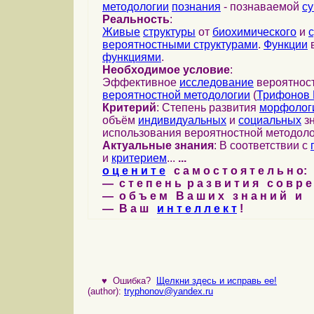
методологии
познания
- познаваемой
с
Реальность
:
Живые
структуры
от
биохимического
и
вероятностными структурами
.
Функции
в
функциями
.
Необходимое условие
:
Эффективное
исследование
вероятност
вероятностной методологии
(
Трифонов 
Критерий
: Степень развития
морфолог
объём
индивидуальных
и
социальных
зн
использования вероятностной методоло
Актуальные знания
: В соответствии с
и
критерием
...
...
о ц е н и т е
с а м о с т о я т е л ь н о:
— с т е п е н ь р а з в и т и я с о в р 
— о б ъ е м В а ш и х з н а н и й и
— В а ш
и н т е л л е к т
!
♥
Ошибка?
Щелкни здесь и исправь ее!
(author):
tryphonov@yandex.ru