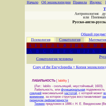
Начало
Об энциклопедии
Правила
Индекс
Т
Антропология: дух 
или
Пневмапс
Русско-англо-русска
Общий предмет
Психология
Соматология
Математи
А
Б
В
Г
Д
Е
Ж
З
И
К
Л
М
Н
A
B
C
D
E
F
G
H
I
J
K
L
Рус
Соматология человека
Copy of the Encyclopedia =
Копия энциклопе
ЛАБИЛЬНОСТЬ
[
lability
]
(Лат.: labilis - скользящий, неустойчивый; 1603).
Лабильность, или
функциональная
подвижность 
средней
максимальной
частотой
, с которой может
в
временем
, за которое структура восстанавливает
ра
периодом рефрактерности
.
Термин
предложен в 1886 г. Н. Е. Введенским (В