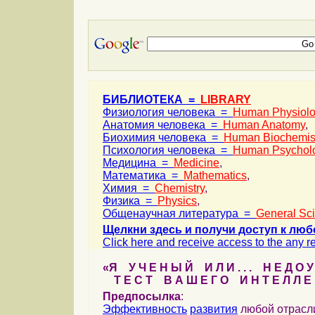
БИБЛИОТЕКА =
LIBRARY
Физиология человека =
Human Physiol
Анатомия человека =
Human Anatomy
,
Биохимия человека =
Human Biochemis
Психология человека =
Human Psychol
Медицина =
Medicine
,
Математика =
Mathematics
,
Химия =
Chemistry
,
Физика =
Physics
,
Общенаучная литература =
General Sc
Щелкни здесь и получи доступ к люб
Click here and receive access to the any ref
«Я У Ч Е Н Ы Й И Л И . . . Н Е Д О У
Т Е С Т В А Ш Е Г О И Н Т Е Л Л Е 
Предпосылка
:
Эффективность
развития
любой отрас