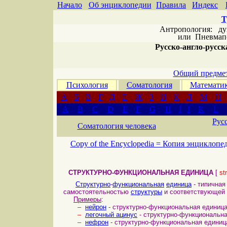
Начало
Об энциклопедии
Правила
Индекс
Т
Антропология: дух 
или
Пневмапс
Русско-англо-русска
Общий предмет
Психология
Соматология
Математи
А
Б
В
Г
Д
Е
Ж
З
И
К
Л
М
Н
A
B
C
D
E
F
G
H
I
J
K
L
Рус
Соматология человека
Copy of the Encyclopedia =
Копия энциклопе
СТРУКТУРНО-ФУНКЦИОНАЛЬНАЯ ЕДИНИЦА
[
st
Структурно
-
функциональная
единица
- типична
самостоятельностью
структуры
и соответствующей
Примеры
:
–
нейрон
- структурно-функциональная единиц
–
легочный ацинус
- структурно-функциональн
–
нефрон
- структурно-функциональная едини