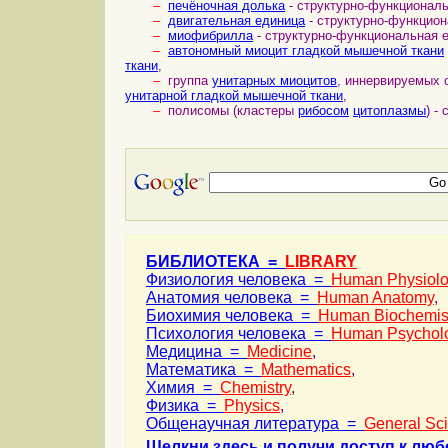
–
печёночная долька
- структурно-функционал
–
двигательная единица
- структурно-функцио
–
миофибрилла
- структурно-функциональная 
–
автономный миоцит гладкой мышечной ткани
ткани
,
–
группа
унитарных миоцитов
, иннервируемых
унитарной гладкой мышечной ткани
,
–
полисомы (кластеры
рибосом
цитоплазмы
) -
БИБЛИОТЕКА =
LIBRARY
Физиология человека =
Human Physiol
Анатомия человека =
Human Anatomy
,
Биохимия человека =
Human Biochemis
Психология человека =
Human Psychol
Медицина =
Medicine
,
Математика =
Mathematics
,
Химия =
Chemistry
,
Физика =
Physics
,
Общенаучная литература =
General Sc
Щелкни здесь и получи доступ к люб