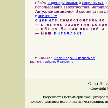
объём
индивидуальных
и
социальных
зн
использования вероятностной методоло
Актуальные знания
: В соответствии с
и
критерием
...
...
о ц е н и т е
с а м о с т о я т е л ь н о:
— с т е п е н ь р а з в и т и я с о в р 
— о б ъ е м В а ш и х з н а н и й и
— В а ш
и н т е л л е к т
!
♥
Ошибка?
Щелкни здесь и исправь ее!
(author):
tryphonov@yandex.ru
Санкт-Петер
Copyright 
Разрешается некоммерческое цитирова
полного указания источника заимствования: 