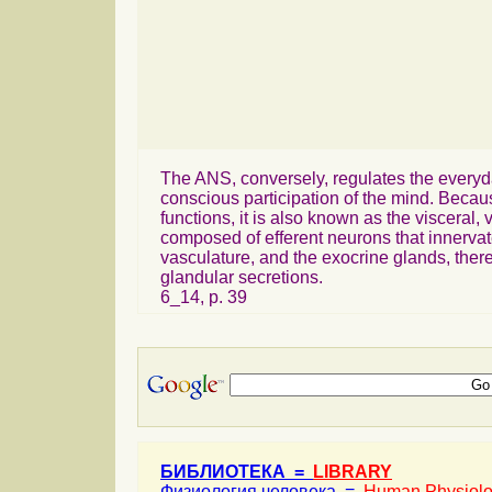
The ANS, conversely, regulates the everyda
conscious participation of the mind. Becaus
functions, it is also known as the visceral, 
composed of efferent neurons that innervat
vasculature, and the exocrine glands, there
glandular secretions.
6_14, p. 39
БИБЛИОТЕКА =
LIBRARY
Физиология человека =
Human Physiol