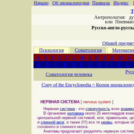
Начало
Об энциклопедии
Правила
Индекс
Т
Антропология: дух 
или
Пневмапс
Русско-англо-русска
Общий предмет
Психология
Соматология
Математи
А
Б
В
Г
Д
Е
Ж
З
И
К
Л
М
Н
A
B
C
D
E
F
G
H
I
J
K
L
Рус
Соматология человека
Copy of the Encyclopedia =
Копия энциклопе
НЕРВНАЯ СИСТЕМА
[
nervous system
]
Нервная
система
- это
совокупность
всех
взаим
В организме
человека
около 25 миллиардов вза
центральной нервной системой, или, правильнее, ц
и
спинной мозг
, а также (!!!) все те
нервы
, которые 
головного и спинного мозга.
Анатомы предлагают разделять нервную систему 