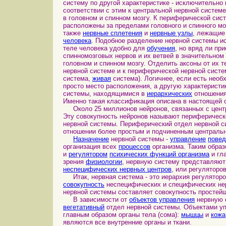
систему по другой характеристике - исключительно
соответствии с этим к центральной нервной систем
в головном и спинном мозгу. К периферической сист
расположены за пределами головного и спинного мо
также
нервные сплетения
и
нервные узлы
, лежащие
человека
. Подобное разделение нервной системы 
теле человека удобно для
обучения
, но вряд ли пр
спинномозговых нервов и их ветвей в значительно
головном и спинном мозгу. Отделить аксоны от их т
нервной системе и к периферической нервной систе
система,
живая
система). Логичнее, если есть необ
просто место расположения, а другую характеристи
системы, находящимися в
иерархических
отношениях
Именно такая классификация описана в настоящей с
Около 25 миллионов нейронов, связанных с центр
Эту совокупность нейронов называют периферическ
нервной системы. Периферический отдел нервной с
отношении более простым и подчиненным центральн
Назначение
нервной системы -
управление
пове
организация всех
процессов
организма. Таким образ
и
регулятором
психических функций организма
и гл
зрения
физиологии
, нервную систему представляют
неспецифических нервных центров
, или регуляторов
Итак, нервная система - это иерархия регуляторо
совокупность
неспецифических и специфических нер
нервной системы составляет совокупность простей
В зависимости от
объектов управления
нервную 
вегетативный
отдел нервной системы. Объектами у
главным образом органы тела (сома):
мышцы
и
кожа
являются все внутренние органы и ткани.