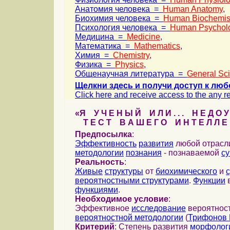
Анатомия человека =
Human Anatomy
,
Биохимия человека =
Human Biochemis
Психология человека =
Human Psychol
Медицина =
Medicine
,
Математика =
Mathematics
,
Химия =
Chemistry
,
Физика =
Physics
,
Общенаучная литература =
General Sc
Щелкни здесь и получи доступ к люб
Click here and receive access to the any ref
«Я У Ч Е Н Ы Й И Л И . . . Н Е Д О У
Т Е С Т В А Ш Е Г О И Н Т Е Л Л Е 
Предпосылка
:
Эффективность
развития
любой отрас
методологии
познания
- познаваемой
с
Реальность
:
Живые
структуры
от
биохимического
и
вероятностными структурами
.
Функции
в
функциями
.
Необходимое условие
:
Эффективное
исследование
вероятност
вероятностной методологии
(
Трифонов 
Критерий
: Степень развития
морфолог