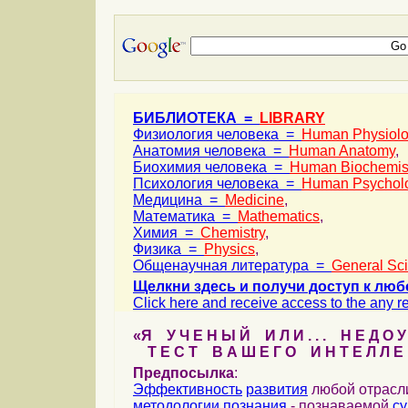
БИБЛИОТЕКА =
LIBRARY
Физиология человека =
Human Physiol
Анатомия человека =
Human Anatomy
,
Биохимия человека =
Human Biochemis
Психология человека =
Human Psychol
Медицина =
Medicine
,
Математика =
Mathematics
,
Химия =
Chemistry
,
Физика =
Physics
,
Общенаучная литература =
General Sc
Щелкни здесь и получи доступ к люб
Click here and receive access to the any ref
«Я У Ч Е Н Ы Й И Л И . . . Н Е Д О У
Т Е С Т В А Ш Е Г О И Н Т Е Л Л Е 
Предпосылка
:
Эффективность
развития
любой отрас
методологии
познания
- познаваемой
с