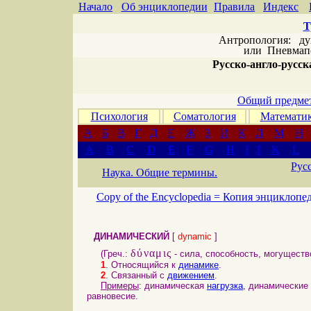
Начало
Об энциклопедии
Правила
Индекс
Т
Антропология: дух 
или
Пневмапс
Русско-англо-русска
Общий предмет
Психология
Соматология
Математи
А
Б
В
Г
Д
Е
Ж
З
И
К
Л
М
Н
A
B
C
D
E
F
G
H
I
J
K
L
Рус
Наука. Общие термины.
Copy of the Encyclopedia =
Копия энциклопе
ДИНАМИЧЕСКИЙ
[
dynamic
]
δύναμις
(Греч.:
- сила, способность, могущество
1
. Относящийся к
динамике
.
2
. Связанный с
движением
.
Примеры
: динамическая
нагрузка
, динамические
равновесие.