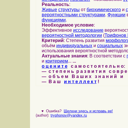
Реальность
:
Живые
структуры
от
биохимического
и
вероятностными структурами
.
Функции
в
функциями
.
Необходимое условие
:
Эффективное
исследование
вероятност
вероятностной методологии
(
Трифонов 
Критерий
: Степень развития
морфолог
объём
индивидуальных
и
социальных
зн
использования вероятностной методоло
Актуальные знания
: В соответствии с
и
критерием
...
...
о ц е н и т е
с а м о с т о я т е л ь н о:
— с т е п е н ь р а з в и т и я с о в р 
— о б ъ е м В а ш и х з н а н и й и
— В а ш
и н т е л л е к т
!
♥
Ошибка?
Щелкни здесь и исправь ее!
(author):
tryphonov@yandex.ru