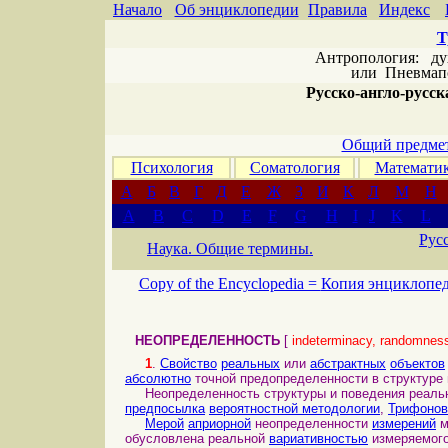
Начало
Об энциклопедии
Правила
Индекс
Т
Антропология: дух 
или
Пневмапс
Русско-англо-русска
Общий предмет
Психология
Соматология
Математи
А
Б
В
Г
Д
Е
Ж
З
И
К
Л
М
Н
A
B
C
D
E
F
G
H
I
J
K
L
Рус
Наука. Общие термины.
Copy of the Encyclopedia =
Копия энциклопе
НЕОПРЕДЕЛЕННОСТЬ
[
indeterminacy, randomness,
1
.
Свойство
реальных
или
абстрактных
объектов
абсолютно
точной предопределенности в структуре 
Неопределенность структуры и поведения реальн
предпосылка
вероятностной методологии
,
Трифонов
Мерой
априорной
неопределенности
измерений
м
обусловлена реальной
вариативностью
измеряемог