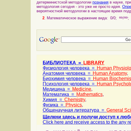
детерминистской методологии
познания
в науке, пр
методология сегодня - это уже не просто идея.
Опре
вероятностной методологии в настоящее время подр
∞
∞
2
. Математическое выражение вида:
0/0;
/
;
БИБЛИОТЕКА =
LIBRARY
Физиология человека =
Human Physiol
Анатомия человека =
Human Anatomy
,
Биохимия человека =
Human Biochemis
Психология человека =
Human Psychol
Медицина =
Medicine
,
Математика =
Mathematics
,
Химия =
Chemistry
,
Физика =
Physics
,
Общенаучная литература =
General Sc
Щелкни здесь и получи доступ к люб
Click here and receive access to the any ref