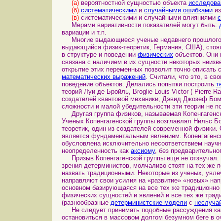
(а)
вероятностной сущностью объекта
исследова
(б)
систематическими
и
случайными
ошибками
из
(в)
систематическими и случайными влияниями
Мерами вариативности показателей могут быть:
вариации и т.п.
Многие выдающиеся ученые недавнего прошлого, вк
выдающийся физик-теоретик, Германия, США), стоя
в структуре и поведении
физических
объектов. Они 
связана с наличием в их сущности некоторых неизве
открытие этих переменных позволит точно описать 
математических выражений
. Считали, что это, в св
поведение объектов. Делались попытки построить
т
теорий Луи де Бройль, Broglie Louis-Victor (-Pierre
создателей квантовой механики; Дэвид Джозеф Бом,
сложности и малой убедительности эти теории не п
Другая группа физиков, называемая Копенгагенско
Ученых Копенгагенской группы возглавлял Нильс Бор
теоретик, один из создателей современной физики.
является фундаментальным явлением. Копенгагенска
обусловлена исключительно несоответствием науч
неопределенность как
аксиому
, без предварительно
Призыв Копенгагенской группы еще не отзвучал. 
зрения детерминистов, молчаливо стоят на тех же 
назвать традиционными. Некоторые из ученых, ув
направляют свои усилия на «развитие» «новых» на
основном базирующаяся на все тех же традиционно
физических сущностей и явлений и все тех же тра
(разнообразные
детерминистские модели
с
неслуча
Не следует принимать подобные рассуждения как 
остановиться в массовом долгом безумном беге в о