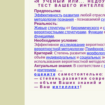
«Я У Ч Е Н Ы Й И Л И . . . Н Е Д О У
Т Е С Т В А Ш Е Г О И Н Т Е Л Л Е 
Предпосылка
:
Эффективность
развития
любой отрас
методологии
познания
- познаваемой
с
Реальность
:
Живые
структуры
от
биохимического
и
вероятностными структурами
.
Функции
в
функциями
.
Необходимое условие
:
Эффективное
исследование
вероятност
вероятностной методологии
(
Трифонов 
Критерий
: Степень развития
морфолог
объём
индивидуальных
и
социальных
зн
использования вероятностной методоло
Актуальные знания
: В соответствии с
и
критерием
...
...
о ц е н и т е
с а м о с т о я т е л ь н о:
— с т е п е н ь р а з в и т и я с о в р 
— о б ъ е м В а ш и х з н а н и й и
— В а ш
и н т е л л е к т
!