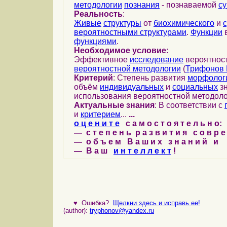
методологии
познания
- познаваемой
с
Реальность
:
Живые
структуры
от
биохимического
и
вероятностными структурами
.
Функции
в
функциями
.
Необходимое условие
:
Эффективное
исследование
вероятност
вероятностной методологии
(
Трифонов 
Критерий
: Степень развития
морфолог
объём
индивидуальных
и
социальных
зн
использования вероятностной методоло
Актуальные знания
: В соответствии с
и
критерием
...
...
о ц е н и т е
с а м о с т о я т е л ь н о:
— с т е п е н ь р а з в и т и я с о в р 
— о б ъ е м В а ш и х з н а н и й и
— В а ш
и н т е л л е к т
!
♥
Ошибка?
Щелкни здесь и исправь ее!
(author):
tryphonov@yandex.ru