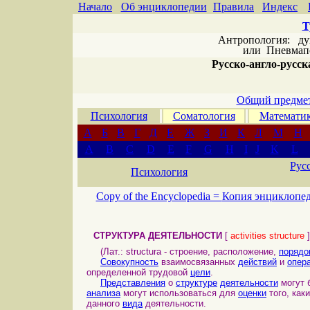
Начало
Об энциклопедии
Правила
Индекс
Т
Антропология: дух 
или
Пневмапс
Русско-англо-русска
Общий предмет
Психология
Соматология
Математи
А
Б
В
Г
Д
Е
Ж
З
И
К
Л
М
Н
A
B
C
D
E
F
G
H
I
J
K
L
Рус
Психология
Copy of the Encyclopedia =
Копия энциклопе
СТРУКТУРА ДЕЯТЕЛЬНОСТИ
[
activities structure
]
(Лат.: structura - строение, расположение,
порядо
Совокупность
взаимосвязанных
действий
и
опер
определенной трудовой
цели
.
Представления
о
структуре
деятельности
могут 
анализа
могут использоваться для
оценки
того, как
данного
вида
деятельности.