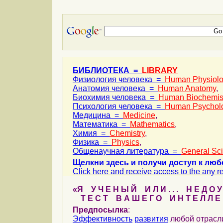
БИБЛИОТЕКА =
LIBRARY
Физиология человека =
Human Physiol
Анатомия человека =
Human Anatomy
,
Биохимия человека =
Human Biochemis
Психология человека =
Human Psychol
Медицина =
Medicine
,
Математика =
Mathematics
,
Химия =
Chemistry
,
Физика =
Physics
,
Общенаучная литература =
General Sc
Щелкни здесь и получи доступ к люб
Click here and receive access to the any ref
«Я У Ч Е Н Ы Й И Л И . . . Н Е Д О У
Т Е С Т В А Ш Е Г О И Н Т Е Л Л Е 
Предпосылка
:
Эффективность
развития
любой отрас