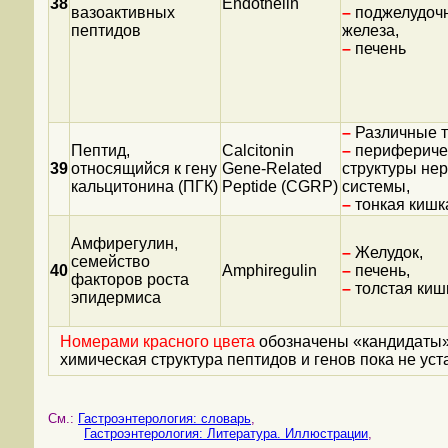
38
Endothelin
вазоактивных
–
поджелудоч
пептидов
железа,
–
печень
–
Различные т
Пептид,
Calcitonin
–
перифериче
39
относящийся к гену
Gene-Related
структуры не
кальцитонина (ПГК)
Peptide (CGRP)
системы,
–
тонкая кишк
Амфирегулин,
–
Желудок,
семейство
40
Amphiregulin
–
печень,
факторов роста
–
толстая киш
эпидермиса
Номерами красного цвета
обозначены «кандидаты» 
химическая структура пептидов и генов пока не уст
См.:
Гастроэнтерология: словарь
,
Гастроэнтерология: Литература. Иллюстрации
,