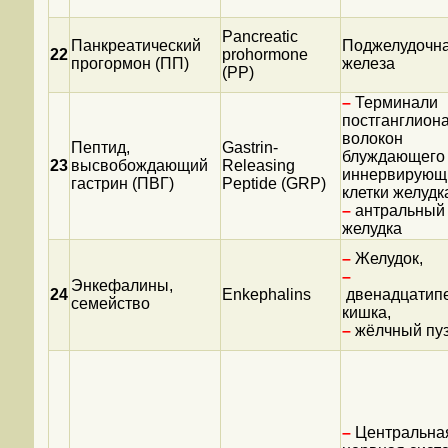
Pancreatic
Панкреатический
Поджелудочн
22
prohormone
прогормон (ПП)
железа
(PP)
–
Терминали
постганглион
волокон
Пептид,
Gastrin-
блуждающего 
23
высвобождающий
Releasing
иннервирующ
гастрин (ПВГ)
Peptide (GRP)
клетки желудк
–
антральный 
желудка
–
Желудок,
–
Энкефалины,
24
Enkephalins
двенадцатип
семейство
кишка,
–
жёлчный пу
–
Центральна