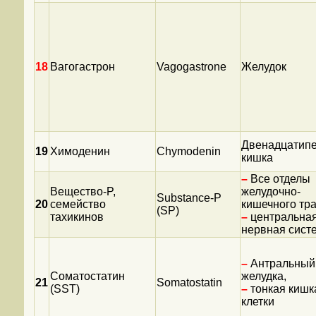
18
Вагогастрон
Vagogastrone
Желудок
Двенадцатипе
19
Химоденин
Chymodenin
кишка
–
Все отделы
Вещество-P,
желудочно-
Substance-P
20
семейство
кишечного тра
(SP)
тахикинов
–
центральна
нервная сист
–
Антральный 
Соматостатин
желудка,
21
Somatostatin
(SST)
–
тонкая кишка
клетки