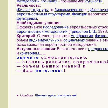
методологии
познания
- познаваемой
сущности
.
Реальность
:
Живые
структуры
от
биохимического
и
субклеточн
вероятностными структурами
.
Функции
вероятност
функциями
.
Необходимое условие
:
Эффективное
исследование
вероятностных струк
вероятностной методологии
(
Трифонов Е.В.
, 1978,.
Критерий
: Степень развития
морфологии
,
физиол
объём
индивидуальных
и
социальных
знаний в эт
использования вероятностной методологии.
Актуальные знания
: В соответствии с
предпосыл
и
критерием
...
...
о ц е н и т е
с а м о с т о я т е л ь н о:
— с т е п е н ь р а з в и т и я с о в р е м е н н 
— о б ъ е м В а ш и х з н а н и й и
— В а ш
и н т е л л е к т
!
♥
Ошибка?
Щелкни здесь и исправь ее!