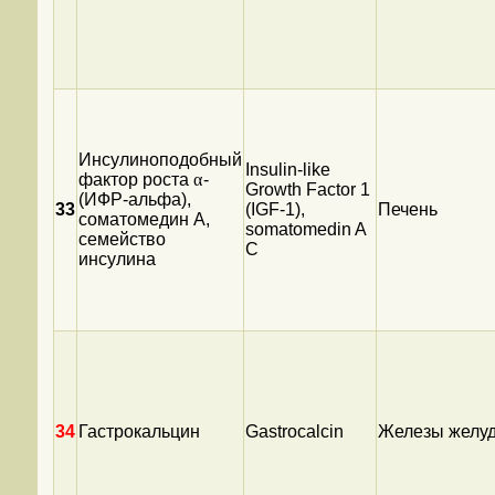
Инсулиноподобный
Insulin-like
фактор роста
α
-
Growth Factor 1
(ИФР-альфа),
33
(IGF-1),
Печень
соматомедин А,
somatomedin A
семейство
C
инсулина
34
Гастрокальцин
Gastrocalcin
Железы желу