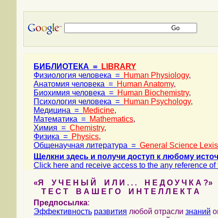
БИБЛИОТЕКА =
LIBRARY
Физиология человека =
Human Physiology
,
Анатомия человека =
Human Anatomy
,
Биохимия человека =
Human Biochemistry
,
Психология человека =
Human Psychology
,
Медицина =
Medicine
,
Математика =
Mathematics
,
Химия =
Chemistry
,
Физика =
Physics
,
Общенаучная литература =
General Science Lexis
Щелкни здесь и получи доступ к любому источ
Click here and receive access to the any reference of t
«Я У Ч Е Н Ы Й И Л И . . . Н Е Д О У Ч К А ?»
Т Е С Т В А Ш Е Г О И Н Т Е Л Л Е К Т А
Предпосылка
:
Эффективность
развития
любой отрасли
знаний
о