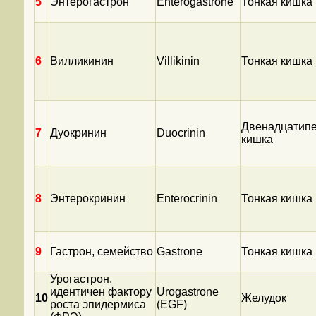
5
Энтерогастрон
Enterogastrone
Тонкая кишка
6
Вилликинин
Villikinin
Тонкая кишка
Двенадцатипе
7
Дуокринин
Duocrinin
кишка
8
Энтерокринин
Enterocrinin
Тонкая кишка
9
Гастрон, семейство
Gastrone
Тонкая кишка
Урогастрон,
идентичен фактору
Urogastrone
10
Желудок
роста эпидермиса
(EGF)