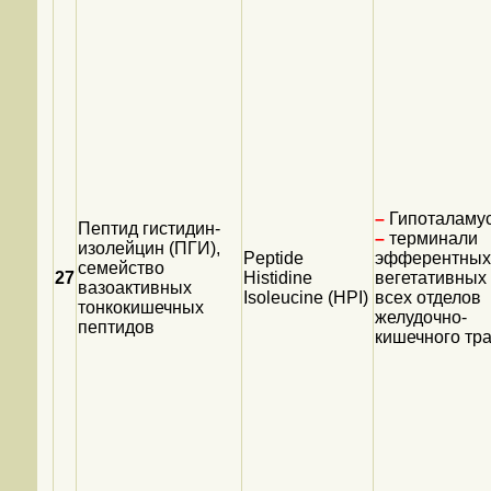
–
Гипоталамус
Пептид гистидин-
–
терминали
изолейцин (ПГИ),
Peptide
эфферентных
семейство
27
Histidine
вегетативных
вазоактивных
Isoleucine (HPI)
всех отделов
тонкокишечных
желудочно-
пептидов
кишечного тра