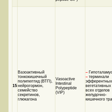
Вазоактивный
–
Гипоталамус
тонкокишечный
–
терминали
Vasoactive
полипептид (ВТП),
эфферентных
Intestinal
15
нейрогормон,
вегетативных
Polypeptide
семейство
всех отделов
(VIP)
секретинов,
желудочно-
глюкагона
кишечного тра