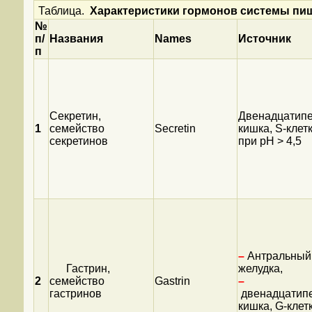
Таблица.
Характеристики гормонов системы пищ
№
п/
Названия
Names
Источник
п
Секретин,
Двенадцатипе
1
семейство
Secretin
кишка, S-клетк
секретинов
при pH > 4,5
–
Антральный 
Гастрин,
желудка,
2
семейство
Gastrin
–
гастринов
двенадцатип
кишка, G-клет