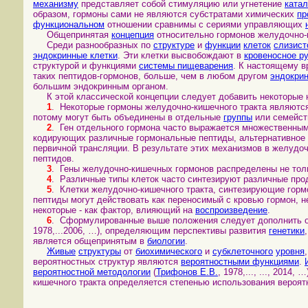
механизму
представляет собой стимуляцию или угнетение
катал
образом, гормоны сами не являются субстратами химических
пр
функциональном
отношении сравнимы с сериями управляющих
Общепринятая
концепция
относительно гормонов желудочно-
Среди разнообразных по
структуре
и
функции
клеток
слизист
эндокринные клетки
. Эти клетки высвобождают в
кровеносное р
структурой и функциями
системы пищеварения
. К настоящему в
таких пептидов-гормонов, больше, чем в любом другом
эндокрин
большим эндокринным органом.
К этой классической концепции следует добавить некоторые 
1
. Некоторые гормоны желудочно-кишечного тракта являютс
потому могут быть объединены в отдельные
группы
или семейст
2
. Ген отдельного гормона часто выражается множественны
кодирующих различные гормональные пептиды, альтернативное 
первичной трансляции. В результате этих механизмов в желудо
пептидов.
3
. Гены желудочно-кишечных гормонов распределены не толь
4
. Различные типы клеток часто синтезируют различные прод
5
. Клетки желудочно-кишечного тракта, синтезирующие гор
пептиды могут действовать как переносимый с кровью гормон, н
некоторые - как фактор, влияющий на
воспроизведение
.
6
. Сформулированные выше положения следует дополнить
1978,...2006, …), определяющим перспективы развития
генетики
является общепринятым в
биологии
.
Живые
структуры
от
биохимического
и
субклеточного
уровня
вероятностных структур являются
вероятностными функциями
.
вероятностной методологии
(
Трифонов Е.В.
, 1978,..., ..., 2014,
кишечного тракта определяется степенью использования вероят