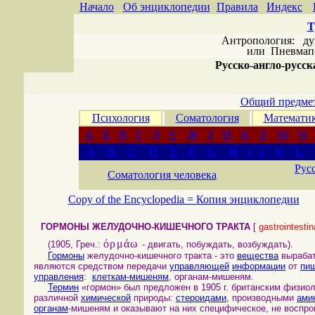
Начало
Об энциклопедии
Правила
Индекс
Т
Антропология: дух 
или
Пневмапс
Русско-англо-русска
Общий предмет
Психология
Соматология
Математи
А
Б
В
Г
Д
Е
Ж
З
И
К
Л
М
Н
A
B
C
D
E
F
G
H
I
J
K
L
Рус
Соматология человека
Copy of the Encyclopedia =
Копия энциклопедии
ГОРМОНЫ ЖЕЛУДОЧНО-КИШЕЧНОГО ТРАКТА
[
gastrointesti
όρμάω
(1905, Греч.:
- двигать, побуждать, возбуждать).
Гормоны
желудочно-кишечного тракта - это
вещества
выраба
являются средством передачи
управляющей
информации
от
пищ
управления
:
клеткам-мишеням
, органам-мишеням.
Термин
«гормон» был предложен в 1905 г. британским физиолог
различной
химической
природы:
стероидами
, производными
ами
органам
-мишеням и оказывают на них специфическое, не воспр