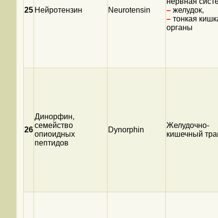
нервная сист
25
Нейротензин
Neurotensin
–
желудок,
–
тонкая кишка
органы
Динорфин,
семейство
Желудочно-
26
Dynorphin
опиоидных
кишечный тра
пептидов