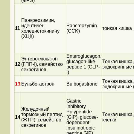
(ФРЭ)
Панкреозимин,
идентичен
Pancreozymin
11
тонкая кишка
холецистокинину
(CCK)
(ХЦК)
Enteroglucagon,
Энтероглюкагон
glucagon-like
Тонкая кишка,
12
(ГПП-I), семейство
peptide 1 (GLP-
эндокринные 
секретинов
I)
Тонкая кишка,
13
Бульбогастрон
Bulbogastrone
эндокринные 
Gastric
Inhibitory
Желудочный
Polypeptide
тормозный пептид
Тонкая кишка,
14
(GIP), glucose-
(ЖТП), семейство
клетки
dependent
секретинов
insulinotropic
peptide GIP)