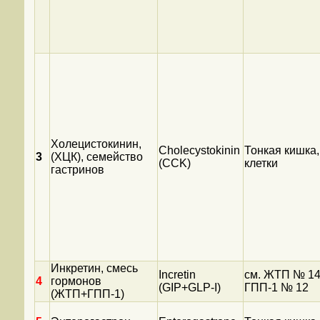
Холецистокинин,
Cholecystokinin
Тонкая кишка, 
3
(ХЦК), семейство
(CCK)
клетки
гастринов
Инкретин, смесь
Incretin
см. ЖТП № 14
4
гормонов
(GIP+GLP-I)
ГПП-1 № 12
(ЖТП+ГПП-1)