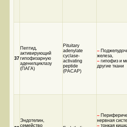
Pituitary
Пептид,
adenylate
–
Поджелудоч
активирующий
cyclase-
железа,
37
гипофизарную
activating
–
гипофиз и м
аденилциклазу
peptide
другие ткани
(ПАГА)
(PACAP)
–
Перифериче
Эндотелин,
нервная сист
семейство
–
тонкая кишк