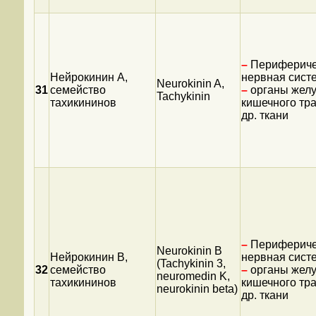
–
Перифериче
Нейрокинин А,
нервная сист
Neurokinin A,
31
семейство
–
органы желу
Tachykinin
тахикининов
кишечного тра
др. ткани
–
Перифериче
Neurokinin В
Нейрокинин В,
нервная сист
(Tachykinin 3,
32
семейство
–
органы желу
neuromedin K,
тахикининов
кишечного тра
neurokinin beta)
др. ткани