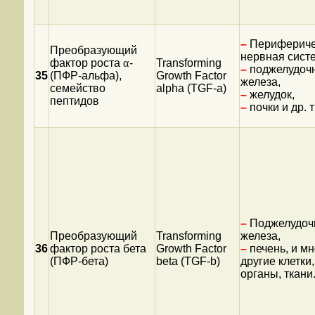
–
Перифериче
Преобразующий
нервная сист
фактор роста
α
-
Transforming
–
поджелудоч
35
(ПФР-альфа),
Growth Factor
железа,
семейство
alpha (TGF-a)
–
желудок,
пептидов
–
почки и др. 
–
Поджелудоч
Преобразующий
Transforming
железа,
36
фактор роста бета
Growth Factor
–
печень, и мн
(ПФР-бета)
beta (TGF-b)
другие клетки,
органы, ткани