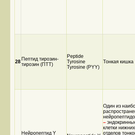
Peptide
Пептид тирозин-
28
Tyrosine
Тонкая кишка
тирозин (ПТТ)
Tyrosine (PYY)
Один из наиб
распростран
нейропептидо
–
эндокринны
клетки нижних
Нейропептид Y
отделов тонко